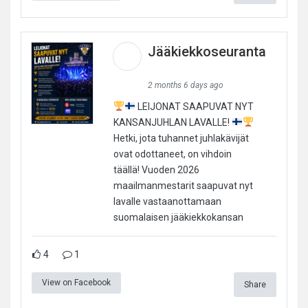
Jääkiekkoseuranta
2 months 6 days ago
LEIJONAT SAAPUVAT NYT
KANSANJUHLAN LAVALLE!
Hetki, jota tuhannet juhlakävijät
ovat odottaneet, on vihdoin
täällä! Vuoden 2026
maailmanmestarit saapuvat nyt
lavalle vastaanottamaan
suomalaisen jääkiekkokansan
4
1
View on Facebook
Share