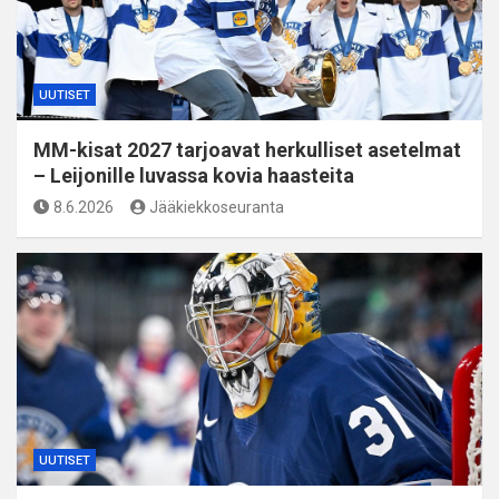
UUTISET
MM-kisat 2027 tarjoavat herkulliset asetelmat
– Leijonille luvassa kovia haasteita
8.6.2026
Jääkiekkoseuranta
UUTISET