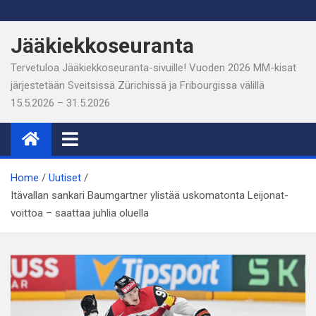
Skip
to
Jääkiekkoseuranta
content
Tervetuloa Jääkiekkoseuranta-sivuille! Vuoden 2026 MM-kisat
järjestetään Sveitsissä Zürichissä ja Fribourgissa välillä
15.5.2026 – 31.5.2026
Home
Uutiset
Itävallan sankari Baumgartner ylistää uskomatonta Leijonat-
voittoa – saattaa juhlia oluella