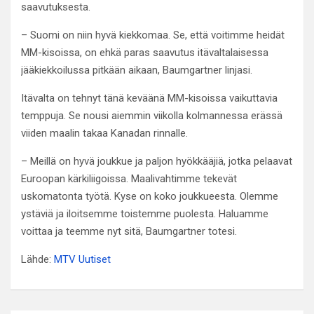
saavutuksesta.
– Suomi on niin hyvä kiekkomaa. Se, että voitimme heidät
MM-kisoissa, on ehkä paras saavutus itävaltalaisessa
jääkiekkoilussa pitkään aikaan, Baumgartner linjasi.
Itävalta on tehnyt tänä keväänä MM-kisoissa vaikuttavia
temppuja. Se nousi aiemmin viikolla kolmannessa erässä
viiden maalin takaa Kanadan rinnalle.
– Meillä on hyvä joukkue ja paljon hyökkääjiä, jotka pelaavat
Euroopan kärkiliigoissa. Maalivahtimme tekevät
uskomatonta työtä. Kyse on koko joukkueesta. Olemme
ystäviä ja iloitsemme toistemme puolesta. Haluamme
voittaa ja teemme nyt sitä, Baumgartner totesi.
Lähde:
MTV Uutiset