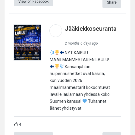
View on Facebook
Share
Jääkiekkoseuranta
2 months 6 days ago
NYT KAIKUU
MAAILMANMESTARIEN LAULU!
Kansanjuhlan
huipennushetket ovat käsillä,
kun vuoden 2026
maailmanmestarit kokoontuvat
lavalle laulamaan yhdessä koko
Suomen kanssa!
Tuhannet
äänet yhdistyvät
4