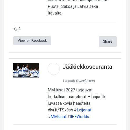
Ruotsi, Saksa ja Latvia sekä
Itävalta,
4
View on Facebook
Share
Jääkiekkoseuranta
1 month 4 weeks ago
MM-kisat 2027 tarjoavat
herkulliset asetelmat – Leijonille
luvassa kovia haasteita
dlvr.it/TSx9sh #
Leijonat
#
MMkisat
#
IIHFWorlds