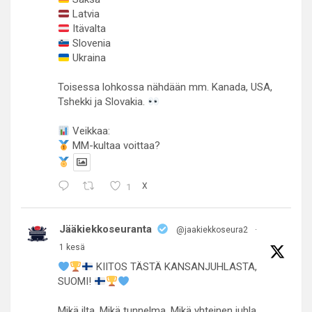
Latvia
Itävalta
Slovenia
Ukraina
Toisessa lohkossa nähdään mm. Kanada, USA,
Tshekki ja Slovakia.
Veikkaa:
MM-kultaa voittaa?
1
X
Jääkiekkoseuranta
@jaakiekkoseura2
·
1 kesä
KIITOS TÄSTÄ KANSANJUHLASTA,
SUOMI!
Mikä ilta. Mikä tunnelma. Mikä yhteinen juhla.