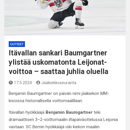
UUTISET
Itävallan sankari Baumgartner
ylistää uskomatonta Leijonat-
voittoa – saattaa juhlia oluella
17.5.2024
Jääkiekkoseuranta
Benjamin Baumgartner on päivän nimi jääkiekon MM-
kisoissa historiallisella voittomaalillaan.
Itävallan hyökkääjä
Benjamin Baumgartner
teki
dramaattisen 3–2-voittomaalin iltapäiväottelussa Leijonia
vastaan. SC Bernin hyökkääjä iski kiekon maaliin