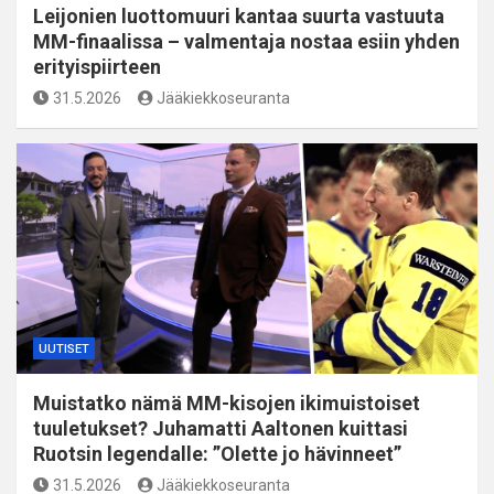
Leijonien luottomuuri kantaa suurta vastuuta
MM-finaalissa – valmentaja nostaa esiin yhden
erityispiirteen
31.5.2026
Jääkiekkoseuranta
UUTISET
Muistatko nämä MM-kisojen ikimuistoiset
tuuletukset? Juhamatti Aaltonen kuittasi
Ruotsin legendalle: ”Olette jo hävinneet”
31.5.2026
Jääkiekkoseuranta