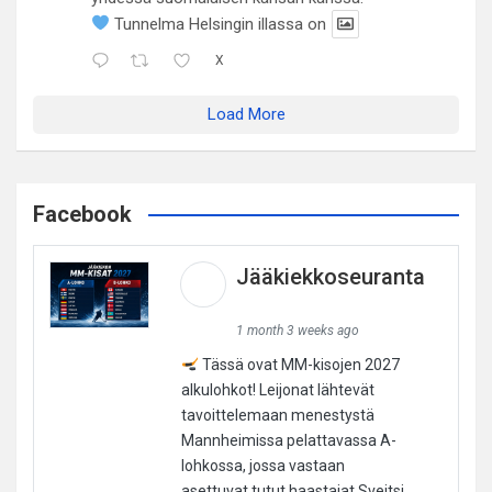
Tunnelma Helsingin illassa on
X
Load More
Facebook
Jääkiekkoseuranta
1 month 3 weeks ago
Tässä ovat MM-kisojen 2027
alkulohkot! Leijonat lähtevät
tavoittelemaan menestystä
Mannheimissa pelattavassa A-
lohkossa, jossa vastaan
asettuvat tutut haastajat Sveitsi,