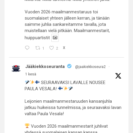
Vuoden 2026 maailmanmestaruus toi
suomalaiset yhteen jälleen kerran, ja tänään
saimme juhlia sankareitamme tavalla, jota
muistellaan vielä pitkään. Maailmanmestarit,
huippuartistit
1
2
X
Jääkiekkoseuranta
@jaakiekkoseura2
·
1 kesä
SEURAAVAKSI LAVALLE NOUSEE
PAULA VESALA!
Leijonien maailmanmestaruuden kansanjuhla
jatkuu huikeissa tunnelmissa, ja seuraavaksi lavan
valtaa Paula Vesala!
Vuoden 2026 maailmanmestarit juhlivat
yhdessä suomalaisen kansan kanssa.