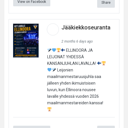
View on Facebook
Share
Jääkiekkoseuranta
2 months 6 days ago
ELLINOORA JA
LEIJONAT YHDESSÄ
KANSANJUHLAN LAVALLA!
Leijonien
maailmanmestaruusjuhla saa
jälleen yhden ikimuistoisen
luvun, kun Ellinoora nousee
lavalle yhdessä vuoden 2026
maailmanmestareiden kanssa!