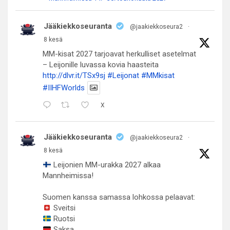
Jääkiekkoseuranta
@jaakiekkoseura2
·
8 kesä
MM-kisat 2027 tarjoavat herkulliset asetelmat
– Leijonille luvassa kovia haasteita
http://dlvr.it/TSx9sj
#Leijonat
#MMkisat
#IIHFWorlds
X
Jääkiekkoseuranta
@jaakiekkoseura2
·
8 kesä
Leijonien MM-urakka 2027 alkaa
Mannheimissa!
Suomen kanssa samassa lohkossa pelaavat:
Sveitsi
Ruotsi
Saksa