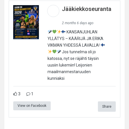
Jääkiekkoseuranta
2 months 6 days ago
KANSANJUHLAN
YLLÄTYS – KÄÄRIJÄ JA ERIKA
VIKMAN YHDESSÄ LAVALLA!
Jos tunnelma oli jo
katossa, nyt se räjähti täysin
uusiin lukemiin! Leijonien
maailmanmestaruuden
kunniaksi
3
1
View on Facebook
Share