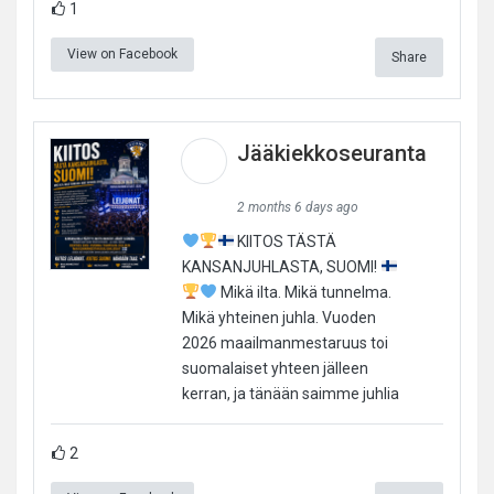
1
View on Facebook
Share
Jääkiekkoseuranta
2 months 6 days ago
KIITOS TÄSTÄ
KANSANJUHLASTA, SUOMI!
Mikä ilta. Mikä tunnelma.
Mikä yhteinen juhla. Vuoden
2026 maailmanmestaruus toi
suomalaiset yhteen jälleen
kerran, ja tänään saimme juhlia
2