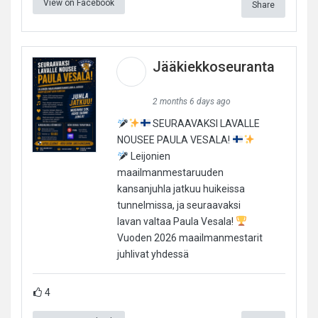
View on Facebook
Share
Jääkiekkoseuranta
2 months 6 days ago
SEURAAVAKSI LAVALLE
NOUSEE PAULA VESALA!
Leijonien
maailmanmestaruuden
kansanjuhla jatkuu huikeissa
tunnelmissa, ja seuraavaksi
lavan valtaa Paula Vesala!
Vuoden 2026 maailmanmestarit
juhlivat yhdessä
4