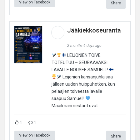
View on Facebook
Share
Jääkiekkoseuranta
2 months 6 days ago
LEIJONIEN TOIVE
TOTEUTUU – SEURAAVAKSI
LAVALLE NOUSEE SAMUELL!
Leijonien kansanjuhla saa
jälleen uuden huippuhetken, kun
pelaajien toiveesta lavalle
saapuu Samuell!
Maailmanmestarit ovat
1
1
View on Facebook
Share