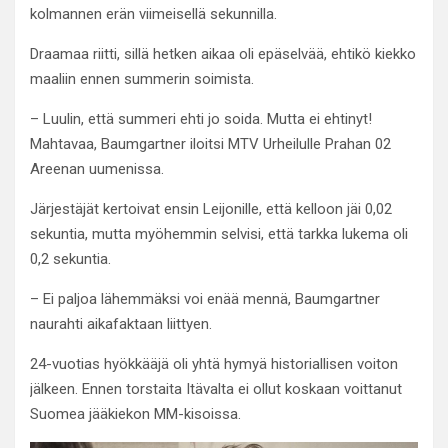
kolmannen erän viimeisellä sekunnilla.
Draamaa riitti, sillä hetken aikaa oli epäselvää, ehtikö kiekko
maaliin ennen summerin soimista.
– Luulin, että summeri ehti jo soida. Mutta ei ehtinyt!
Mahtavaa, Baumgartner iloitsi MTV Urheilulle Prahan 02
Areenan uumenissa.
Järjestäjät kertoivat ensin Leijonille, että kelloon jäi 0,02
sekuntia, mutta myöhemmin selvisi, että tarkka lukema oli
0,2 sekuntia.
– Ei paljoa lähemmäksi voi enää mennä, Baumgartner
naurahti aikafaktaan liittyen.
24-vuotias hyökkääjä oli yhtä hymyä historiallisen voiton
jälkeen. Ennen torstaita Itävalta ei ollut koskaan voittanut
Suomea jääkiekon MM-kisoissa.