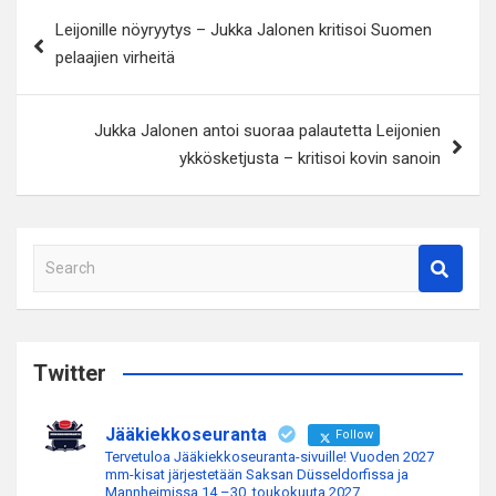
Artikkelien
Leijonille nöyryytys – Jukka Jalonen kritisoi Suomen
selaus
pelaajien virheitä
Jukka Jalonen antoi suoraa palautetta Leijonien
ykkösketjusta – kritisoi kovin sanoin
S
e
a
r
c
Twitter
h
Jääkiekkoseuranta
Follow
Tervetuloa Jääkiekkoseuranta-sivuille! Vuoden 2027
mm-kisat järjestetään Saksan Düsseldorfissa ja
Mannheimissa 14.–30. toukokuuta 2027