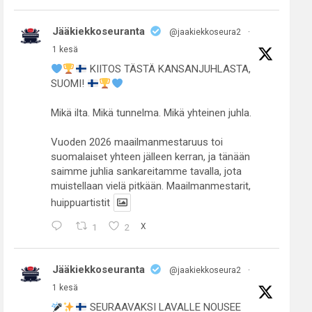
Jääkiekkoseuranta
@jaakiekkoseura2
·
1 kesä
KIITOS TÄSTÄ KANSANJUHLASTA,
SUOMI!
Mikä ilta. Mikä tunnelma. Mikä yhteinen juhla.
Vuoden 2026 maailmanmestaruus toi
suomalaiset yhteen jälleen kerran, ja tänään
saimme juhlia sankareitamme tavalla, jota
muistellaan vielä pitkään. Maailmanmestarit,
huippuartistit
1
2
X
Jääkiekkoseuranta
@jaakiekkoseura2
·
1 kesä
SEURAAVAKSI LAVALLE NOUSEE