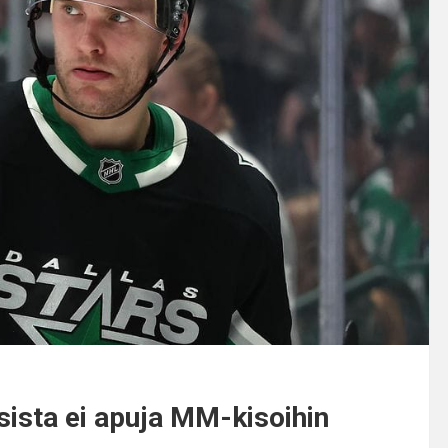
asista ei apuja MM-kisoihin