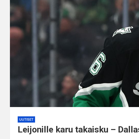
UUTISET
Leijonille karu takaisku – Dall