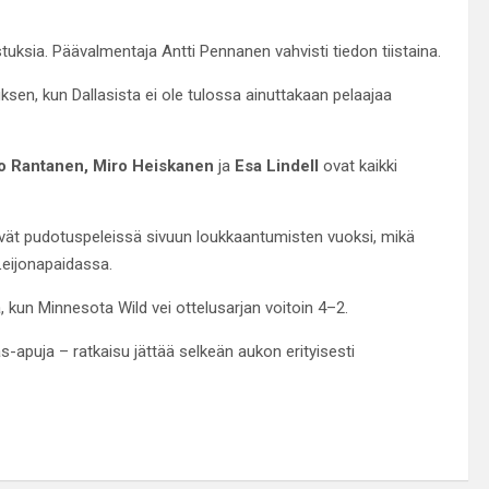
ksia. Päävalmentaja Antti Pennanen vahvisti tiedon tiistaina.
sen, kun Dallasista ei ole tulossa ainuttakaan pelaajaa
o Rantanen, Miro Heiskanen
ja
Esa Lindell
ovat kaikki
ivät pudotuspeleissä sivuun loukkaantumisten vuoksi, mikä
Leijonapaidassa.
, kun Minnesota Wild vei ottelusarjan voitoin 4–2.
-apuja – ratkaisu jättää selkeän aukon erityisesti