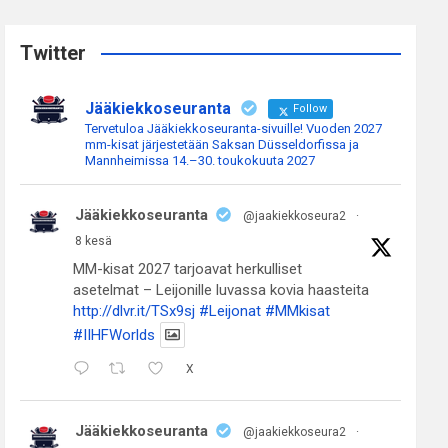
r
c
Twitter
h
Jääkiekkoseuranta
Follow
Tervetuloa Jääkiekkoseuranta-sivuille! Vuoden 2027
mm-kisat järjestetään Saksan Düsseldorfissa ja
Mannheimissa 14.–30. toukokuuta 2027
Jääkiekkoseuranta
@jaakiekkoseura2
·
8 kesä
MM-kisat 2027 tarjoavat herkulliset
asetelmat – Leijonille luvassa kovia haasteita
http://dlvr.it/TSx9sj
#Leijonat
#MMkisat
#IIHFWorlds
X
Jääkiekkoseuranta
@jaakiekkoseura2
·