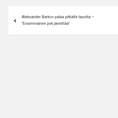
Artikkelien
Aleksander Barkov palaa pitkältä tauolta –
selaus
“Ensimmäinen peli jännittää”