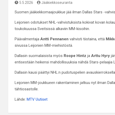
5.5.2026
Jääkiekkoseuranta
Suomen jääkiekkomaajoukkue jää ilman Dallas Stars -vahvistu
Leijonien odotukset NHL-vahvistuksista kokivat kovan kolauk
toukokuussa Sveitsissä alkaviin MM-kisoihin.
Päävalmentaja
Antti Pennanen
vahvisti tiistaina, että
Mikk
sivussa Leijonien MM-miehistöstä.
Dallasin suomalaisista myös
Roope Hintz
ja
Arttu Hyry
jä
entisestään heikensi mahdollisuuksia nähdä Stars-pelaajia 
Dallasin kausi päättyi NHL:n pudotuspelien avauskierroksella
Leijonien MM-joukkueen rakentaminen jatkuu nyt ilman Dallas
tähtiosastolle.
Lähde:
MTV Uutiset