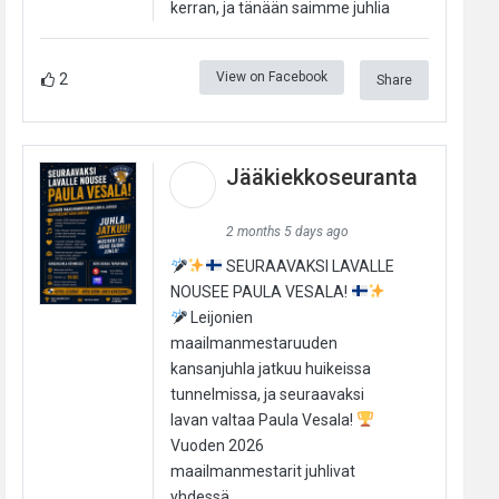
kerran, ja tänään saimme juhlia
View on Facebook
2
Share
Jääkiekkoseuranta
2 months 5 days ago
SEURAAVAKSI LAVALLE
NOUSEE PAULA VESALA!
Leijonien
maailmanmestaruuden
kansanjuhla jatkuu huikeissa
tunnelmissa, ja seuraavaksi
lavan valtaa Paula Vesala!
Vuoden 2026
maailmanmestarit juhlivat
yhdessä