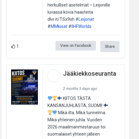
herkulliset asetelmat – Leijonille
luvassa kovia haasteita
dlvr.it/TSx9sh #
Leijonat
#
MMkisat
#
IIHFWorlds
View on Facebook
1
Share
Jääkiekkoseuranta
2 months 5 days ago
KIITOS TÄSTÄ
KANSANJUHLASTA, SUOMI!
Mikä ilta. Mikä tunnelma.
Mikä yhteinen juhla. Vuoden
2026 maailmanmestaruus toi
suomalaiset yhteen jälleen