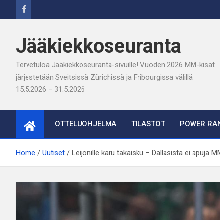
Skip
to
content
Jääkiekkoseuranta
Tervetuloa Jääkiekkoseuranta-sivuille! Vuoden 2026 MM-kisat
järjestetään Sveitsissä Zürichissä ja Fribourgissa välillä
15.5.2026 – 31.5.2026
OTTELUOHJELMA
TILASTOT
POWER RAN
Home
Uutiset
Leijonille karu takaisku – Dallasista ei apuja M