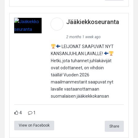
Jääkiekkoseuranta
2 months 1 week ago
LEIJONAT SAAPUVAT NYT
KANSANJUHLAN LAVALLE!
Hetki, jota tuhannet juhlakävijät
ovat odottaneet, on vihdoin
täällä! Vuoden 2026
maailmanmestarit saapuvat nyt
lavalle vastaanottamaan
suomalaisen jääkiekkokansan
4
1
View on Facebook
Share