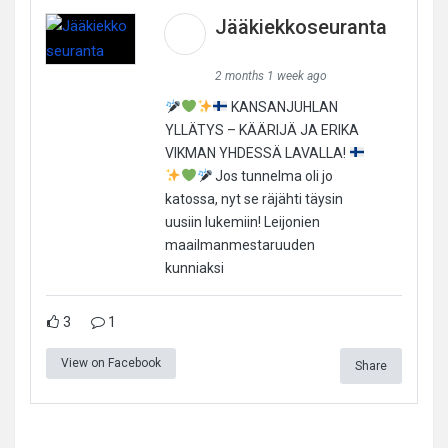
Jääkiekkoseuranta
2 months 1 week ago
KANSANJUHLAN
YLLÄTYS – KÄÄRIJÄ JA ERIKA
VIKMAN YHDESSÄ LAVALLA!
Jos tunnelma oli jo
katossa, nyt se räjähti täysin
uusiin lukemiin! Leijonien
maailmanmestaruuden
kunniaksi
3
1
View on Facebook
Share