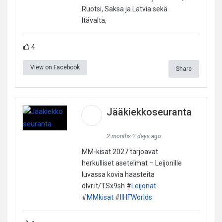
Ruotsi, Saksa ja Latvia sekä
Itävalta,
4
View on Facebook
Share
Jääkiekkoseuranta
2 months 2 days ago
MM-kisat 2027 tarjoavat
herkulliset asetelmat – Leijonille
luvassa kovia haasteita
dlvr.it/TSx9sh #
Leijonat
#
MMkisat
#
IIHFWorlds