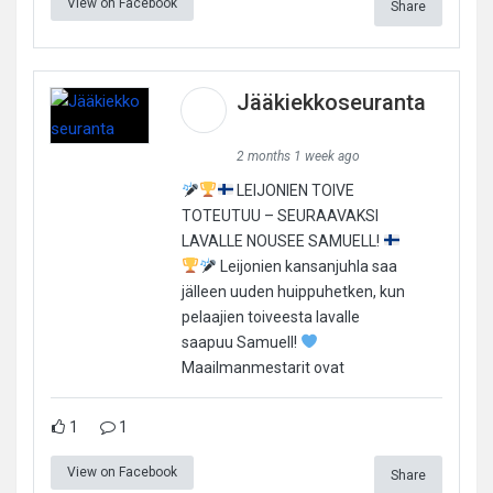
View on Facebook
Share
Jääkiekkoseuranta
2 months 1 week ago
LEIJONIEN TOIVE
TOTEUTUU – SEURAAVAKSI
LAVALLE NOUSEE SAMUELL!
Leijonien kansanjuhla saa
jälleen uuden huippuhetken, kun
pelaajien toiveesta lavalle
saapuu Samuell!
Maailmanmestarit ovat
1
1
View on Facebook
Share