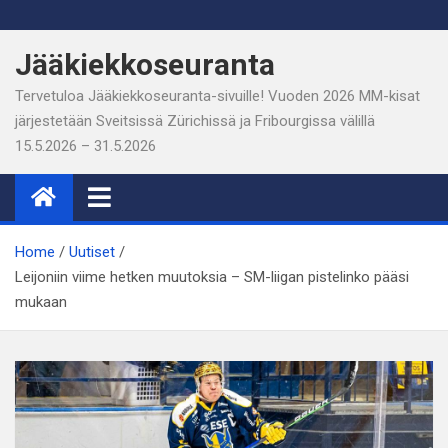
Skip
to
Jääkiekkoseuranta
content
Tervetuloa Jääkiekkoseuranta-sivuille! Vuoden 2026 MM-kisat
järjestetään Sveitsissä Zürichissä ja Fribourgissa välillä
15.5.2026 – 31.5.2026
Home
Uutiset
Leijoniin viime hetken muutoksia – SM-liigan pistelinko pääsi
mukaan