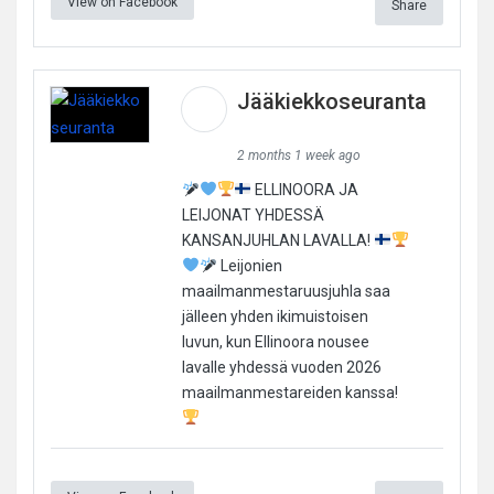
View on Facebook
Share
Jääkiekkoseuranta
2 months 1 week ago
ELLINOORA JA
LEIJONAT YHDESSÄ
KANSANJUHLAN LAVALLA!
Leijonien
maailmanmestaruusjuhla saa
jälleen yhden ikimuistoisen
luvun, kun Ellinoora nousee
lavalle yhdessä vuoden 2026
maailmanmestareiden kanssa!