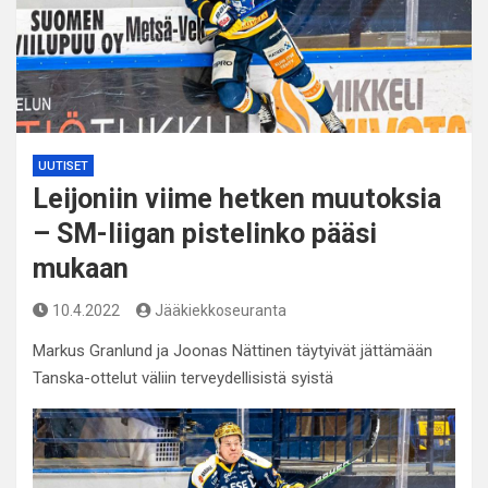
UUTISET
Leijoniin viime hetken muutoksia
– SM-liigan pistelinko pääsi
mukaan
10.4.2022
Jääkiekkoseuranta
Markus Granlund ja Joonas Nättinen täytyivät jättämään
Tanska-ottelut väliin terveydellisistä syistä