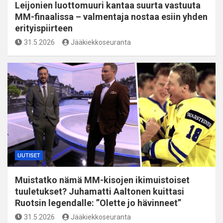
Leijonien luottomuuri kantaa suurta vastuuta
MM-finaalissa – valmentaja nostaa esiin yhden
erityispiirteen
31.5.2026
Jääkiekkoseuranta
UUTISET
Muistatko nämä MM-kisojen ikimuistoiset
tuuletukset? Juhamatti Aaltonen kuittasi
Ruotsin legendalle: ”Olette jo hävinneet”
31.5.2026
Jääkiekkoseuranta