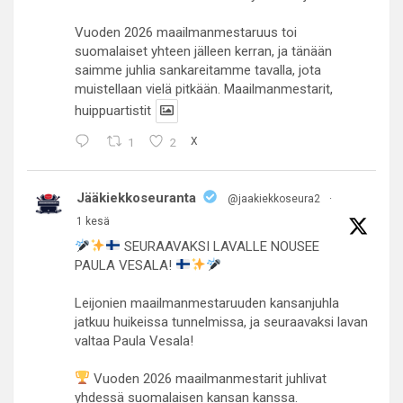
Vuoden 2026 maailmanmestaruus toi
suomalaiset yhteen jälleen kerran, ja tänään
saimme juhlia sankareitamme tavalla, jota
muistellaan vielä pitkään. Maailmanmestarit,
huippuartistit
1
2
X
Jääkiekkoseuranta
@jaakiekkoseura2
·
1 kesä
SEURAAVAKSI LAVALLE NOUSEE
PAULA VESALA!
Leijonien maailmanmestaruuden kansanjuhla
jatkuu huikeissa tunnelmissa, ja seuraavaksi lavan
valtaa Paula Vesala!
Vuoden 2026 maailmanmestarit juhlivat
yhdessä suomalaisen kansan kanssa.