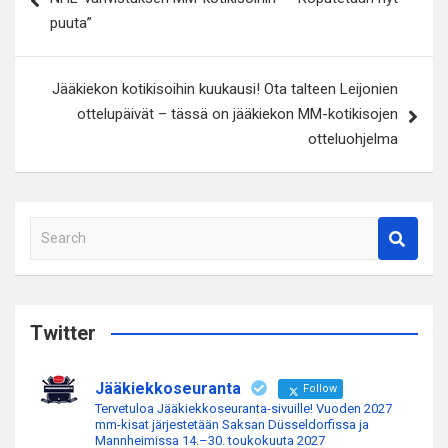
puuta”
Jääkiekon kotikisoihin kuukausi! Ota talteen Leijonien
ottelupäivät – tässä on jääkiekon MM-kotikisojen
otteluohjelma
S
e
a
r
c
Twitter
h
Jääkiekkoseuranta
Follow
Tervetuloa Jääkiekkoseuranta-sivuille! Vuoden 2027
mm-kisat järjestetään Saksan Düsseldorfissa ja
Mannheimissa 14.–30. toukokuuta 2027