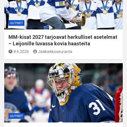
UUTISET
MM-kisat 2027 tarjoavat herkulliset asetelmat
– Leijonille luvassa kovia haasteita
8.6.2026
Jääkiekkoseuranta
UUTISET