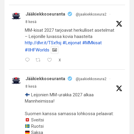
Jääkiekkoseuranta
@jaakiekkoseura2
·
8 kesä
MM-kisat 2027 tarjoavat herkulliset asetelmat
– Leijonille luvassa kovia haasteita
http://dlvr.it/TSx9sj
#Leijonat
#MMkisat
#IIHFWorlds
X
Jääkiekkoseuranta
@jaakiekkoseura2
·
8 kesä
Leijonien MM-urakka 2027 alkaa
Mannheimissa!
Suomen kanssa samassa lohkossa pelaavat:
Sveitsi
Ruotsi
Saksa