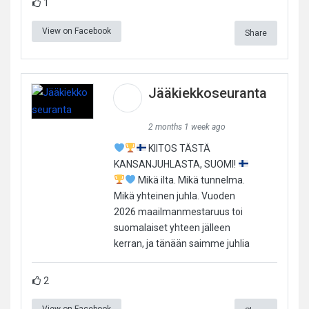
1
View on Facebook
Share
Jääkiekkoseuranta
2 months 1 week ago
KIITOS TÄSTÄ
KANSANJUHLASTA, SUOMI!
Mikä ilta. Mikä tunnelma.
Mikä yhteinen juhla. Vuoden
2026 maailmanmestaruus toi
suomalaiset yhteen jälleen
kerran, ja tänään saimme juhlia
2
View on Facebook