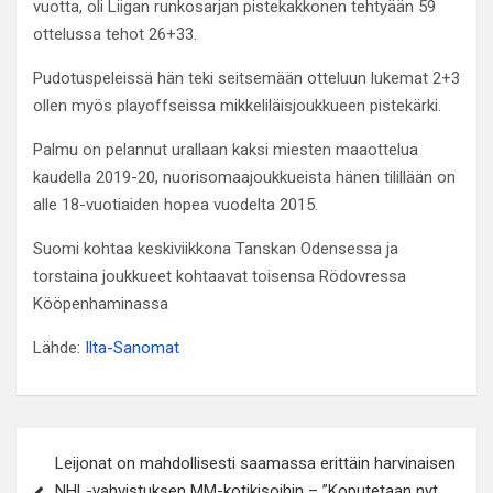
vuotta, oli Liigan runkosarjan pistekakkonen tehtyään 59
ottelussa tehot 26+33.
Pudotuspeleissä hän teki seitsemään otteluun lukemat 2+3
ollen myös playoffseissa mikkeliläisjoukkueen pistekärki.
Palmu on pelannut urallaan kaksi miesten maaottelua
kaudella 2019-20, nuorisomaajoukkueista hänen tilillään on
alle 18-vuotiaiden hopea vuodelta 2015.
Suomi kohtaa keskiviikkona Tanskan Odensessa ja
torstaina joukkueet kohtaavat toisensa Rödovressa
Kööpenhaminassa
Lähde:
Ilta-Sanomat
Artikkelien
Leijonat on mahdollisesti saamassa erittäin harvinaisen
selaus
NHL-vahvistuksen MM-kotikisoihin – ”Koputetaan nyt