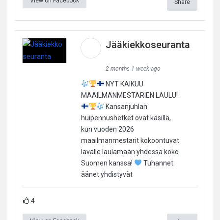
View on Facebook
Share
Jääkiekkoseuranta
2 months 1 week ago
NYT KAIKUU
MAAILMANMESTARIEN LAULU!
Kansanjuhlan
huipennushetket ovat käsillä,
kun vuoden 2026
maailmanmestarit kokoontuvat
lavalle laulamaan yhdessä koko
Suomen kanssa!
Tuhannet
äänet yhdistyvät
4