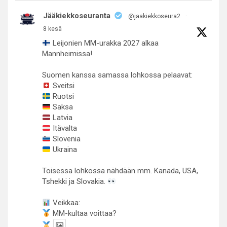
Jääkiekkoseuranta
@jaakiekkoseura2
·
8 kesä
Leijonien MM-urakka 2027 alkaa
Mannheimissa!
Suomen kanssa samassa lohkossa pelaavat:
Sveitsi
Ruotsi
Saksa
Latvia
Itävalta
Slovenia
Ukraina
Toisessa lohkossa nähdään mm. Kanada, USA,
Tshekki ja Slovakia.
Veikkaa:
MM-kultaa voittaa?