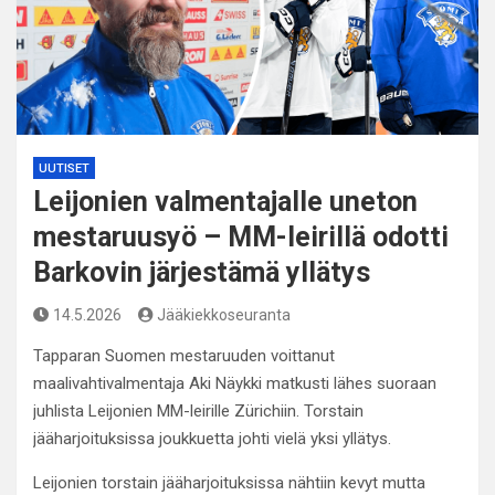
UUTISET
Leijonien valmentajalle uneton
mestaruusyö – MM-leirillä odotti
Barkovin järjestämä yllätys
14.5.2026
Jääkiekkoseuranta
Tapparan Suomen mestaruuden voittanut
maalivahtivalmentaja Aki Näykki matkusti lähes suoraan
juhlista Leijonien MM-leirille Zürichiin. Torstain
jääharjoituksissa joukkuetta johti vielä yksi yllätys.
Leijonien torstain jääharjoituksissa nähtiin kevyt mutta