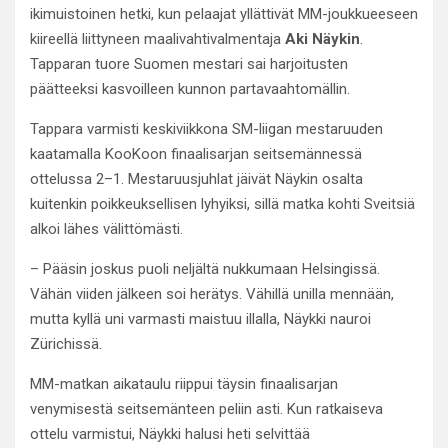
ikimuistoinen hetki, kun pelaajat yllättivät MM-joukkueeseen
kiireellä liittyneen maalivahtivalmentaja
Aki Näykin
.
Tapparan tuore Suomen mestari sai harjoitusten
päätteeksi kasvoilleen kunnon partavaahtomällin.
Tappara varmisti keskiviikkona SM-liigan mestaruuden
kaatamalla KooKoon finaalisarjan seitsemännessä
ottelussa 2–1. Mestaruusjuhlat jäivät Näykin osalta
kuitenkin poikkeuksellisen lyhyiksi, sillä matka kohti Sveitsiä
alkoi lähes välittömästi.
– Pääsin joskus puoli neljältä nukkumaan Helsingissä.
Vähän viiden jälkeen soi herätys. Vähillä unilla mennään,
mutta kyllä uni varmasti maistuu illalla, Näykki nauroi
Zürichissä.
MM-matkan aikataulu riippui täysin finaalisarjan
venymisestä seitsemänteen peliin asti. Kun ratkaiseva
ottelu varmistui, Näykki halusi heti selvittää