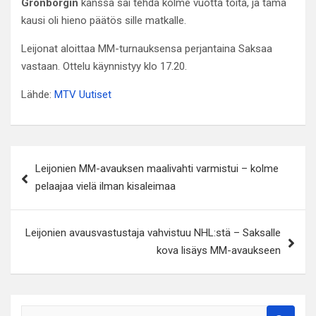
Grönborgin
kanssa sai tehdä kolme vuotta töitä, ja tämä
kausi oli hieno päätös sille matkalle.
Leijonat aloittaa MM-turnauksensa perjantaina Saksaa
vastaan. Ottelu käynnistyy klo 17.20.
Lähde:
MTV Uutiset
Artikkelien
Leijonien MM-avauksen maalivahti varmistui – kolme
selaus
pelaajaa vielä ilman kisaleimaa
Leijonien avausvastustaja vahvistuu NHL:stä – Saksalle
kova lisäys MM-avaukseen
S