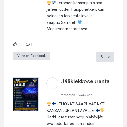
Leijonien kansanjuhla saa
jälleen uuden huippuhetken, kun
pelaajien toiveesta lavalle
saapuu Samuell!
Maailmanmestarit ovat
1
1
View on Facebook
Share
Jääkiekkoseuranta
2 months 1 week ago
LEIJONAT SAAPUVAT NYT
KANSANJUHLAN LAVALLE!
Hetki, jota tuhannet juhlakävijät
ovat odottaneet, on vihdoin