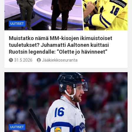
UUTISET
Muistatko nämä MM-kisojen ikimuistoiset
tuuletukset? Juhamatti Aaltonen kuittasi
Ruotsin legendalle: ”Olette jo hävinneet”
31.5.2026
Jääkiekkoseuranta
UUTISET