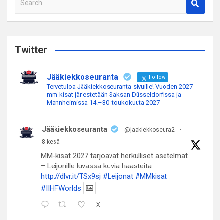
e
a
r
c
Twitter
h
Jääkiekkoseuranta
Follow
Tervetuloa Jääkiekkoseuranta-sivuille! Vuoden 2027
mm-kisat järjestetään Saksan Düsseldorfissa ja
Mannheimissa 14.–30. toukokuuta 2027
Jääkiekkoseuranta
@jaakiekkoseura2
·
8 kesä
MM-kisat 2027 tarjoavat herkulliset asetelmat
– Leijonille luvassa kovia haasteita
http://dlvr.it/TSx9sj
#Leijonat
#MMkisat
#IIHFWorlds
X