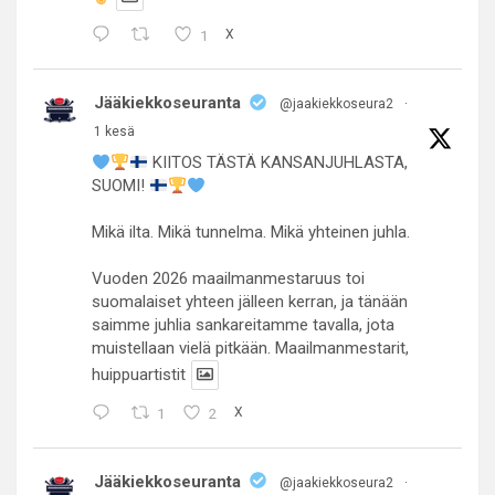
1
X
Jääkiekkoseuranta
@jaakiekkoseura2
·
1 kesä
KIITOS TÄSTÄ KANSANJUHLASTA,
SUOMI!
Mikä ilta. Mikä tunnelma. Mikä yhteinen juhla.
Vuoden 2026 maailmanmestaruus toi
suomalaiset yhteen jälleen kerran, ja tänään
saimme juhlia sankareitamme tavalla, jota
muistellaan vielä pitkään. Maailmanmestarit,
huippuartistit
1
2
X
Jääkiekkoseuranta
@jaakiekkoseura2
·