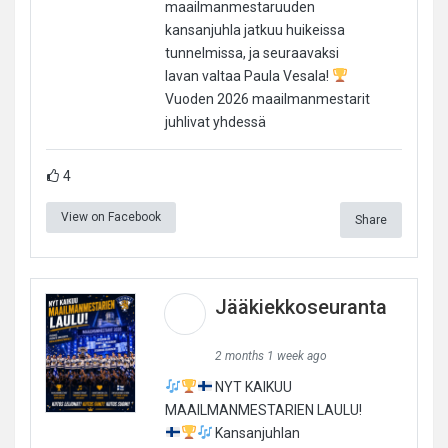
maailmanmestaruuden
kansanjuhla jatkuu huikeissa
tunnelmissa, ja seuraavaksi
lavan valtaa Paula Vesala!
Vuoden 2026 maailmanmestarit
juhlivat yhdessä
4
View on Facebook
Share
Jääkiekkoseuranta
2 months 1 week ago
NYT KAIKUU
MAAILMANMESTARIEN LAULU!
Kansanjuhlan