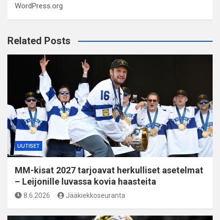
WordPress.org
Related Posts
UUTISET
MM-kisat 2027 tarjoavat herkulliset asetelmat
– Leijonille luvassa kovia haasteita
8.6.2026
Jääkiekkoseuranta