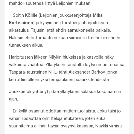
mahdollisuutensa liittyä Leijonien mukaan.
– Soitin Köllille (Leijonien joukkueenjohtaja
Mika
Kortelainen
) ja kysyin heti torstain jääharjoituksen
aikataulua. Tajusin, että ehdin aamukoneella paikalle.
Halusin ehdottomasti mukaan viimeisiin treeneihin ennen
turnauksen alkua.
Harjoitusten jälkeen Näykin hiuksissa ja kasvoilla näkyi
valkoista vaahtoa. Yllätyksen taustalta löytyi muun muassa
Tappara-taustainen NHL-tähti Aleksander Barkov, jonka
kerrottiin olleen yksi tempauksen pääarkkitehdeista.
Joukkue oli yrittänyt pitää yllätyksen salassa koko aamun
ajan.
– En kyllä osannut odottaa mitään tuollaista. Joku taisi jo
vähän lipsauttaa onnitteluja etukäteen, joten ehkä
suunnitelma ei ihan täysin pysynyt kasassa, Näykki virnisti.