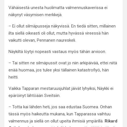
Vähäisestä unesta huolimatta valmennuskaverissa ei
näkynyt väsymisen merkkejä.
– Ei ollut silmäpusseja näkyvissä. En tiedä sitten, millainen
ilta siellä oikeasti oli ollut, mutta hyvässä vireessä hän
vaikutti olevan, Pennanen naureskeli.
Näykiltä löytyi nopeasti vastaus myös tähän arvioon.
– Tai sitten ne silmäpussit ovat jo niin arkipäivää, ettei niitä
enää huomaa, jos tulee yksi tällainen katastrofiyö, hän
heitti.
Vaikka Tapparan mestaruusjuhlat jäivät lyhyiksi, Näykki ei
epäröinyt lähtöään Sveitsiin.
– Totta kai lähden heti, jos saa edustaa Suomea. Onhan
tässä myös haikeutta mukana, kun Tapparassa vaihtuu
valmennus ja siellä on ollut upeita ihmisiä ympärillä.
Rikard