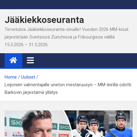
Skip
to
Jääkiekkoseuranta
content
Tervetuloa Jääkiekkoseuranta-sivuille! Vuoden 2026 MM-kisat
järjestetään Sveitsissä Zürichissä ja Fribourgissa välillä
15.5.2026 – 31.5.2026
Home
Uutiset
Leijonien valmentajalle uneton mestaruusyö – MM-leirillä odotti
Barkovin järjestämä yllätys