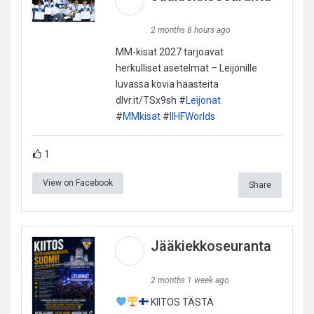
2 months 8 hours ago
MM-kisat 2027 tarjoavat
herkulliset asetelmat – Leijonille
luvassa kovia haasteita
dlvr.it/TSx9sh #
Leijonat
#
MMkisat
#
IIHFWorlds
1
View on Facebook
Share
Jääkiekkoseuranta
2 months 1 week ago
KIITOS TÄSTÄ