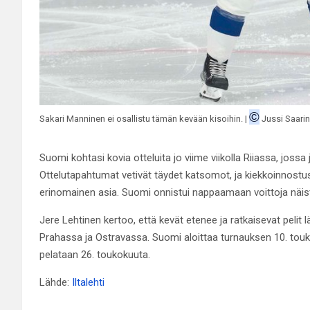
©
Sakari Manninen ei osallistu tämän kevään kisoihin. |
Jussi Saari
Suomi kohtasi kovia otteluita jo viime viikolla Riiassa, joss
Ottelutapahtumat vetivät täydet katsomot, ja kiekkoinnost
erinomainen asia. Suomi onnistui nappaamaan voittoja näist
Jere Lehtinen kertoo, että kevät etenee ja ratkaisevat pelit
Prahassa ja Ostravassa. Suomi aloittaa turnauksen 10. touk
pelataan 26. toukokuuta.
Lähde:
Iltalehti