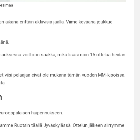
iesimaa
aikana erittäin aktiivisia jäällä. Viime keväänä joukkue
äänä.
auksessa voittoon saakka, mikä lisäsi noin 15 ottelua heidän
iset viisi pelaajaa eivät ole mukana tämän vuoden MM-kisoissa.
tä.
n
 eurooppalaisen huipennukseen.
taamme Ruotsin täällä Jyväskylässä. Ottelun jälkeen siirrymme