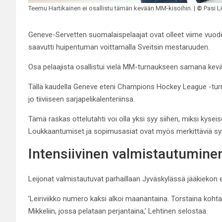
Teemu Hartikainen ei osallistu tämän kevään MM-kisoihin. |
©
Pasi L
Geneve-Servetten suomalaispelaajat ovat olleet viime vuoden 
saavutti huipentuman voittamalla Sveitsin mestaruuden.
Osa pelaajista osallistui vielä MM-turnaukseen samana kev
Tällä kaudella Geneve eteni Champions Hockey League -turn
jo tiiviiseen sarjapelikalenteriinsa.
Tämä raskas ottelutahti voi olla yksi syy siihen, miksi kyse
Loukkaantumiset ja sopimusasiat ovat myös merkittäviä syi
Intensiivinen valmistautumine
Leijonat valmistautuvat parhaillaan Jyväskylässä jääkiekon
’Leiriviikko numero kaksi alkoi maanantaina. Torstaina koh
Mikkeliin, jossa pelataan perjantaina,’ Lehtinen selostaa.