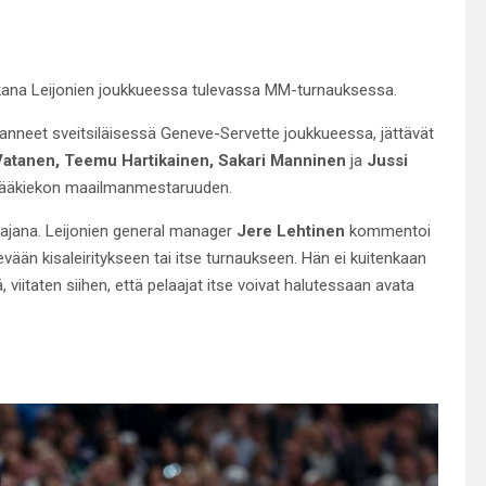
kana Leijonien joukkueessa tulevassa MM-turnauksessa.
elanneet sveitsiläisessä Geneve-Servette joukkueessa, jättävät
i Vatanen, Teemu Hartikainen, Sakari Manninen
ja
Jussi
a jääkiekon maailmanmestaruuden.
ttajana. Leijonien general manager
Jere Lehtinen
kommentoi
evään kisaleiritykseen tai itse turnaukseen. Hän ei kuitenkaan
viitaten siihen, että pelaajat itse voivat halutessaan avata