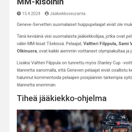
MM-kisoihin
15.4.2024
Jääkiekkoseuranta
Geneve-Servetten suomalaiset huippupelaajat eivät ole mu
Tänä keväänä viisi suomalaista jääkiekkoilijaa, jotka ovat p
väliin MM-kisat Tšekissä. Pelaajat,
Valtteri Filppula, Sam
Olkinuora
, ovat kaikki aiemmin voittaneet olympiakultaa j
Lisäksi Valtteri Filppula on tunnettu myös Stanley Cup -voi
tilannetta sanomalla, että Geneven pelaajat eivät osallistu k
halunnut kommentoida pelaajien poisjäännin tarkempia syitä, 
tilannetta enemmän.
Tiheä jääkiekko-ohjelma