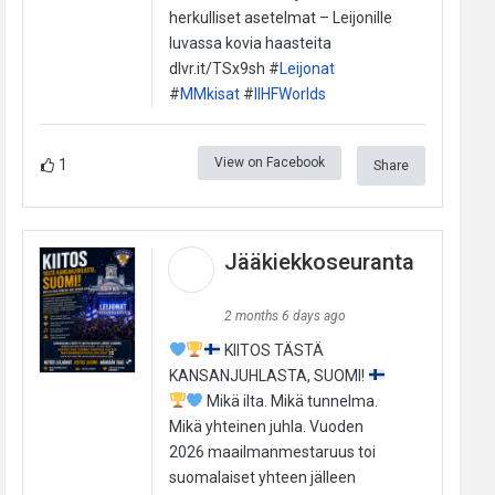
herkulliset asetelmat – Leijonille
luvassa kovia haasteita
dlvr.it/TSx9sh #
Leijonat
#
MMkisat
#
IIHFWorlds
View on Facebook
1
Share
Jääkiekkoseuranta
2 months 6 days ago
KIITOS TÄSTÄ
KANSANJUHLASTA, SUOMI!
Mikä ilta. Mikä tunnelma.
Mikä yhteinen juhla. Vuoden
2026 maailmanmestaruus toi
suomalaiset yhteen jälleen