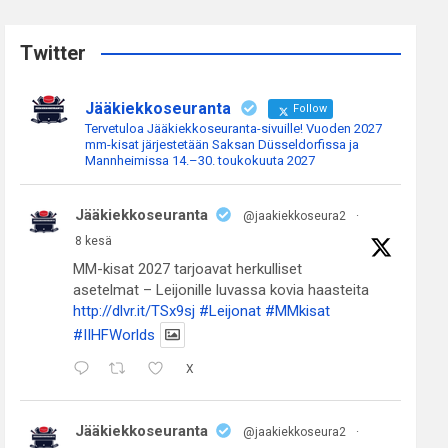
r
c
Twitter
h
Jääkiekkoseuranta
Follow
Tervetuloa Jääkiekkoseuranta-sivuille! Vuoden 2027
mm-kisat järjestetään Saksan Düsseldorfissa ja
Mannheimissa 14.–30. toukokuuta 2027
Jääkiekkoseuranta
@jaakiekkoseura2
·
8 kesä
MM-kisat 2027 tarjoavat herkulliset
asetelmat – Leijonille luvassa kovia haasteita
http://dlvr.it/TSx9sj
#Leijonat
#MMkisat
#IIHFWorlds
X
Jääkiekkoseuranta
@jaakiekkoseura2
·