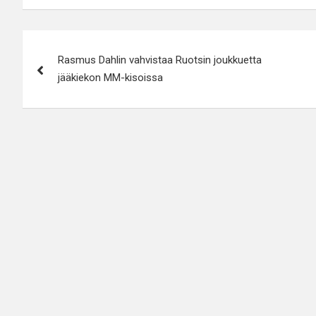
Artikkelien
Rasmus Dahlin vahvistaa Ruotsin joukkuetta
selaus
jääkiekon MM-kisoissa