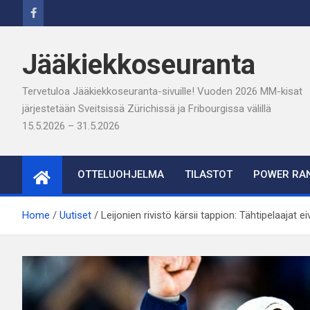
Skip
to
content
Jääkiekkoseuranta
Tervetuloa Jääkiekkoseuranta-sivuille! Vuoden 2026 MM-kisat
järjestetään Sveitsissä Zürichissä ja Fribourgissa välillä
15.5.2026 – 31.5.2026
OTTELUOHJELMA
TILASTOT
POWER RAN
Home
Uutiset
Leijonien rivistö kärsii tappion: Tähtipelaajat e