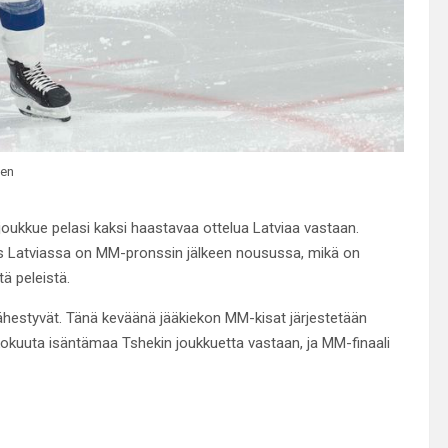
nen
a joukkue pelasi kaksi haastavaa ottelua Latviaa vastaan.
us Latviassa on MM-pronssin jälkeen nousussa, mikä on
ä peleistä.
 lähestyvät. Tänä keväänä jääkiekon MM-kisat järjestetään
okuuta isäntämaa Tshekin joukkuetta vastaan, ja MM-finaali