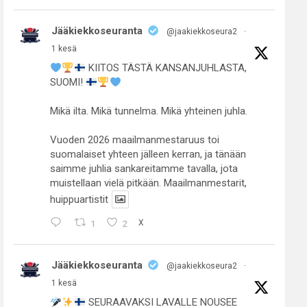
Jääkiekkoseuranta
@jaakiekkoseura2
·
1 kesä
KIITOS TÄSTÄ KANSANJUHLASTA,
SUOMI!
Mikä ilta. Mikä tunnelma. Mikä yhteinen juhla.
Vuoden 2026 maailmanmestaruus toi
suomalaiset yhteen jälleen kerran, ja tänään
saimme juhlia sankareitamme tavalla, jota
muistellaan vielä pitkään. Maailmanmestarit,
huippuartistit
1
2
X
Jääkiekkoseuranta
@jaakiekkoseura2
·
1 kesä
SEURAAVAKSI LAVALLE NOUSEE