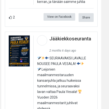
kerran, ja tänään saimme juhlia
View on Facebook
2
Share
Jääkiekkoseuranta
2 months 6 days ago
SEURAAVAKSI LAVALLE
NOUSEE PAULA VESALA!
Leijonien
maailmanmestaruuden
kansanjuhla jatkuu huikeissa
tunnelmissa, ja seuraavaksi
lavan valtaa Paula Vesala!
Vuoden 2026
maailmanmestarit juhlivat
yhdessä