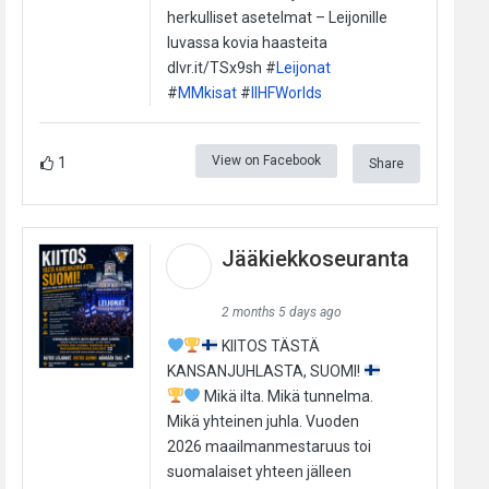
herkulliset asetelmat – Leijonille
luvassa kovia haasteita
dlvr.it/TSx9sh #
Leijonat
#
MMkisat
#
IIHFWorlds
View on Facebook
1
Share
Jääkiekkoseuranta
2 months 5 days ago
KIITOS TÄSTÄ
KANSANJUHLASTA, SUOMI!
Mikä ilta. Mikä tunnelma.
Mikä yhteinen juhla. Vuoden
2026 maailmanmestaruus toi
suomalaiset yhteen jälleen