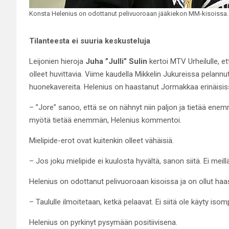
Konsta Helenius on odottanut pelivuoroaan jääkiekon MM-kisoissa. 
Tilanteesta ei suuria keskusteluja
Leijonien hieroja
Juha ”Julli” Sulin
kertoi MTV Urheilulle, e
olleet huvittavia. Viime kaudella Mikkelin Jukureissa pelannut 
huonekavereita. Helenius on haastanut Jormakkaa erinäisiss
– ”Jore” sanoo, että se on nähnyt niin paljon ja tietää enem
myötä tietää enemmän, Helenius kommentoi.
Mielipide-erot ovat kuitenkin olleet vähäisiä.
– Jos joku mielipide ei kuulosta hyvältä, sanon siitä. Ei meill
Helenius on odottanut pelivuoroaan kisoissa ja on ollut haa
– Taululle ilmoitetaan, ketkä pelaavat. Ei siitä ole käyty iso
Helenius on pyrkinyt pysymään positiivisena.