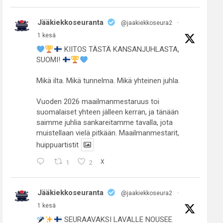
Jääkiekkoseuranta
@jaakiekkoseura2
·
1 kesä
KIITOS TÄSTÄ KANSANJUHLASTA,
SUOMI!
Mikä ilta. Mikä tunnelma. Mikä yhteinen juhla.
Vuoden 2026 maailmanmestaruus toi
suomalaiset yhteen jälleen kerran, ja tänään
saimme juhlia sankareitamme tavalla, jota
muistellaan vielä pitkään. Maailmanmestarit,
huippuartistit
1
2
X
Jääkiekkoseuranta
@jaakiekkoseura2
·
1 kesä
SEURAAVAKSI LAVALLE NOUSEE