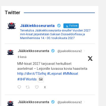
r
c
Twitter
h
Jääkiekkoseuranta
Follow
Tervetuloa Jääkiekkoseuranta-sivuille! Vuoden 2027
mm-kisat järjestetään Saksan Düsseldorfissa ja
Mannheimissa 14.–30. toukokuuta 2027
Jääkiekkoseuranta
@jaakiekkoseura2
·
8 kesä
MM-kisat 2027 tarjoavat herkulliset
asetelmat – Leijonille luvassa kovia haasteita
http://dlvr.it/TSx9sj
#Leijonat
#MMkisat
#IIHFWorlds
X
Jääkiekkoseuranta
@jaakiekkoseura2
·