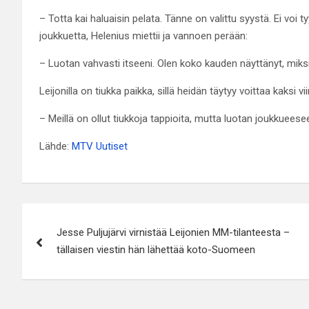
– Totta kai haluaisin pelata. Tänne on valittu syystä. Ei voi
joukkuetta, Helenius miettii ja vannoen perään:
– Luotan vahvasti itseeni. Olen koko kauden näyttänyt, miksi
Leijonilla on tiukka paikka, sillä heidän täytyy voittaa kaksi v
– Meillä on ollut tiukkoja tappioita, mutta luotan joukkuees
Lähde:
MTV Uutiset
Artikkelien
Jesse Puljujärvi virnistää Leijonien MM-tilanteesta –
selaus
tällaisen viestin hän lähettää koto-Suomeen