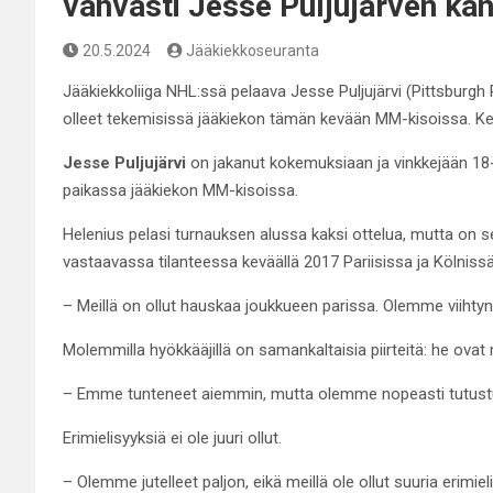
vahvasti Jesse Puljujärven ka
20.5.2024
Jääkiekkoseuranta
Jääkiekkoliiga NHL:ssä pelaava Jesse Puljujärvi (Pittsburgh
olleet tekemisissä jääkiekon tämän kevään MM-kisoissa. K
Jesse Puljujärvi
on jakanut kokemuksiaan ja vinkkejään 18
paikassa jääkiekon MM-kisoissa.
Helenius pelasi turnauksen alussa kaksi ottelua, mutta on se
vastaavassa tilanteessa keväällä 2017 Pariisissa ja Kölnissä,
– Meillä on ollut hauskaa joukkueen parissa. Olemme viihtynee
Molemmilla hyökkääjillä on samankaltaisia piirteitä: he ovat
– Emme tunteneet aiemmin, mutta olemme nopeasti tutustune
Erimielisyyksiä ei ole juuri ollut.
– Olemme jutelleet paljon, eikä meillä ole ollut suuria erimi