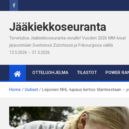
Skip
to
content
Jääkiekkoseuranta
Tervetuloa Jääkiekkoseuranta-sivuille! Vuoden 2026 MM-kisat
järjestetään Sveitsissä Zürichissä ja Fribourgissa välillä
15.5.2026 – 31.5.2026
OTTELUOHJELMA
TILASTOT
POWER RAN
Home
Uutiset
Leijonien NHL-lupaus kertoo tilanteestaan – y