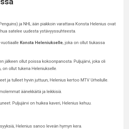
nssa
 Penguins) ja NHL:ään piakkoin varattava Konsta Helenius ovat
ehua satelee uudesta ystävyyssuhteesta.
-vuotiaalle
Konsta Heleniukselle
, joka on ollut tiukassa
n jälkeen ollut poissa kokoonpanosta. Puljujärvi, joka oli
 on ollut tukena Heleniukselle.
t ja tulleet hyvin juttuun, Helenius kertoo MTV Urheilulle.
 molemmat äänekkäitä ja leikkisiä.
et. Puljujärvi on huikea kaveri, Helenius kehuu.
elisyyksiä, Helenius sanoo leveän hymyn kera.