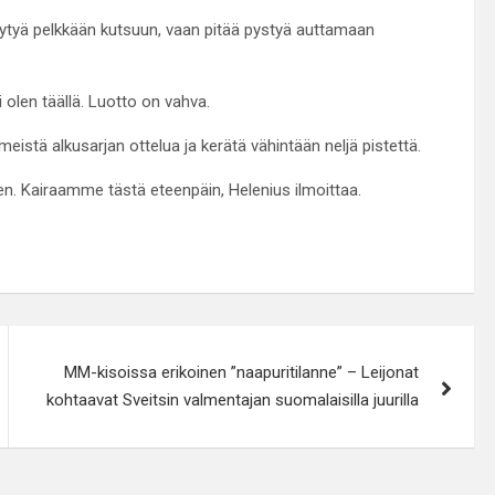
 tyytyä pelkkään kutsuun, vaan pitää pystyä auttamaan
 olen täällä. Luotto on vahva.
iimeistä alkusarjan ottelua ja kerätä vähintään neljä pistettä.
een. Kairaamme tästä eteenpäin, Helenius ilmoittaa.
MM-kisoissa erikoinen ”naapuritilanne” – Leijonat
kohtaavat Sveitsin valmentajan suomalaisilla juurilla