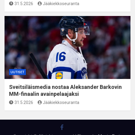
31.5.2026
Jääkiekkoseuranta
UUTISET
Sveitsiläismedia nostaa Aleksander Barkovin
MM-finaalin avainpelaajaksi
31.5.2026
Jääkiekkoseuranta