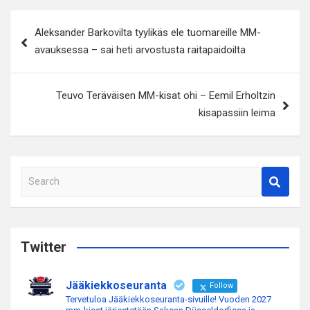
Artikkelien
Aleksander Barkovilta tyylikäs ele tuomareille MM-
selaus
avauksessa – sai heti arvostusta raitapaidoilta
Teuvo Teräväisen MM-kisat ohi – Eemil Erholtzin
kisapassiin leima
S
e
a
r
c
Twitter
h
Jääkiekkoseuranta
Follow
Tervetuloa Jääkiekkoseuranta-sivuille! Vuoden 2027