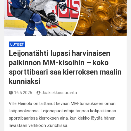
UUTISET
Leijonatähti lupasi harvinaisen
palkinnon MM-kisoihin – koko
sporttibaari saa kierroksen maalin
kunniaksi
16.5.2026
Jääkiekkoseuranta
Ville Heinola on laittanut kevään MM-turnaukseen oman
lisäpanoksensa. Leijonapuolustaja tarjoaa kotipaikkansa
sporttibaarissa kierroksen aina, kun kiekko löytää hänen
lavastaan verkkoon Zürichissä.