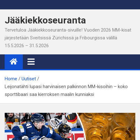
Skip
to
Jääkiekkoseuranta
content
Tervetuloa Jääkiekkoseuranta-sivuille! Vuoden 2026 MM-kisat
järjestetään Sveitsissä Zürichissä ja Fribourgissa välillä
15.5.2026 – 31.5.2026
Home
Uutiset
Leijonatähti lupasi harvinaisen palkinnon MM-kisoihin – koko
sporttibaari saa kierroksen maalin kunniaksi