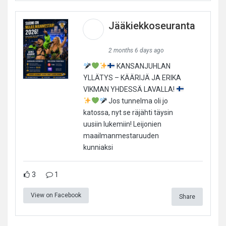
Jääkiekkoseuranta
2 months 6 days ago
KANSANJUHLAN
YLLÄTYS – KÄÄRIJÄ JA ERIKA
VIKMAN YHDESSÄ LAVALLA!
Jos tunnelma oli jo
katossa, nyt se räjähti täysin
uusiin lukemiin! Leijonien
maailmanmestaruuden
kunniaksi
3
1
View on Facebook
Share