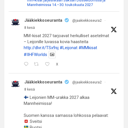
mm-kisat järjestetään Saksan Düsseldorfissa ja
Mannheimissa 14.–30. toukokuuta 2027
Jääkiekkoseuranta
@jaakiekkoseura2
·
8 kesä
MM-kisat 2027 tarjoavat herkulliset asetelmat
– Leijonille luvassa kovia haasteita
http://dlvr.it/TSx9sj
#Leijonat
#MMkisat
#IIHFWorlds
X
Jääkiekkoseuranta
@jaakiekkoseura2
·
8 kesä
Leijonien MM-urakka 2027 alkaa
Mannheimissa!
Suomen kanssa samassa lohkossa pelaavat:
Sveitsi
Ruotsi