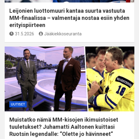
Leijonien luottomuuri kantaa suurta vastuuta
MM-finaalissa – valmentaja nostaa esiin yhden
erityispiirteen
31.5.2026
Jääkiekkoseuranta
UUTISET
Muistatko nämä MM-kisojen ikimuistoiset
tuuletukset? Juhamatti Aaltonen kuittasi
Ruotsin legendalle: ”Olette jo hävinneet”