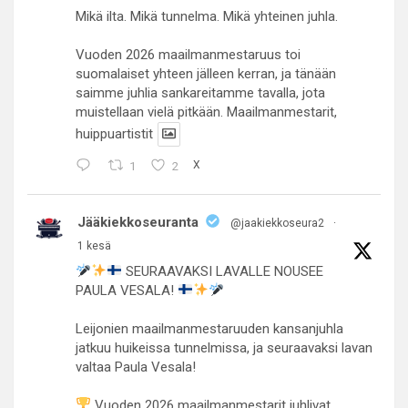
Mikä ilta. Mikä tunnelma. Mikä yhteinen juhla.
Vuoden 2026 maailmanmestaruus toi
suomalaiset yhteen jälleen kerran, ja tänään
saimme juhlia sankareitamme tavalla, jota
muistellaan vielä pitkään. Maailmanmestarit,
huippuartistit
1
2
X
Jääkiekkoseuranta
@jaakiekkoseura2
·
1 kesä
SEURAAVAKSI LAVALLE NOUSEE
PAULA VESALA!
Leijonien maailmanmestaruuden kansanjuhla
jatkuu huikeissa tunnelmissa, ja seuraavaksi lavan
valtaa Paula Vesala!
Vuoden 2026 maailmanmestarit juhlivat