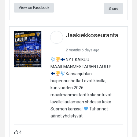
View on Facebook
Share
Jääkiekkoseuranta
2 months 6 days ago
NYT KAIKUU
MAAILMANMESTARIEN LAULU!
Kansanjuhlan
huipennushetket ovat käsillä,
kun vuoden 2026
maailmanmestarit kokoontuvat
lavalle laulamaan yhdessä koko
Suomen kanssa!
Tuhannet
äänet yhdistyvät
4