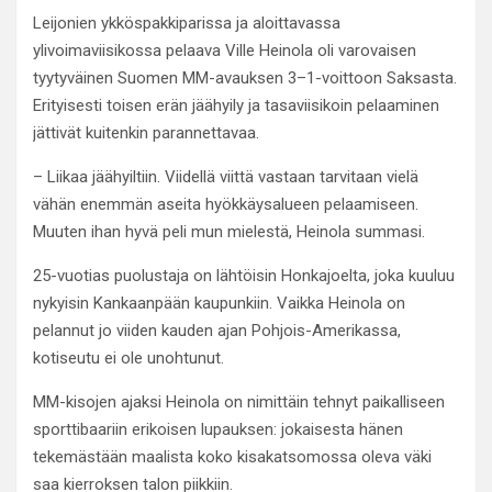
Leijonien ykköspakkiparissa ja aloittavassa
ylivoimaviisikossa pelaava Ville Heinola oli varovaisen
tyytyväinen Suomen MM-avauksen 3–1-voittoon Saksasta.
Erityisesti toisen erän jäähyily ja tasaviisikoin pelaaminen
jättivät kuitenkin parannettavaa.
– Liikaa jäähyiltiin. Viidellä viittä vastaan tarvitaan vielä
vähän enemmän aseita hyökkäysalueen pelaamiseen.
Muuten ihan hyvä peli mun mielestä, Heinola summasi.
25-vuotias puolustaja on lähtöisin Honkajoelta, joka kuuluu
nykyisin Kankaanpään kaupunkiin. Vaikka Heinola on
pelannut jo viiden kauden ajan Pohjois-Amerikassa,
kotiseutu ei ole unohtunut.
MM-kisojen ajaksi Heinola on nimittäin tehnyt paikalliseen
sporttibaariin erikoisen lupauksen: jokaisesta hänen
tekemästään maalista koko kisakatsomossa oleva väki
saa kierroksen talon piikkiin.