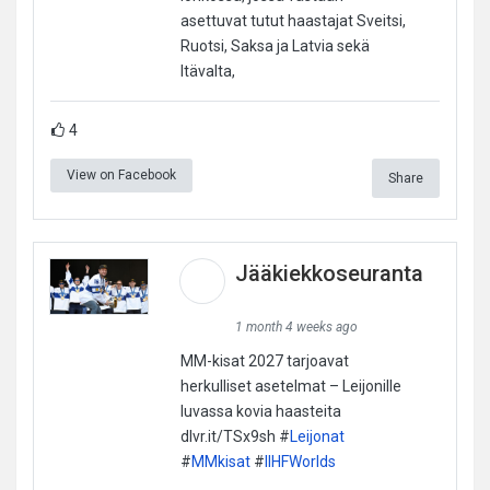
asettuvat tutut haastajat Sveitsi,
Ruotsi, Saksa ja Latvia sekä
Itävalta,
4
View on Facebook
Share
Jääkiekkoseuranta
1 month 4 weeks ago
MM-kisat 2027 tarjoavat
herkulliset asetelmat – Leijonille
luvassa kovia haasteita
dlvr.it/TSx9sh #
Leijonat
#
MMkisat
#
IIHFWorlds