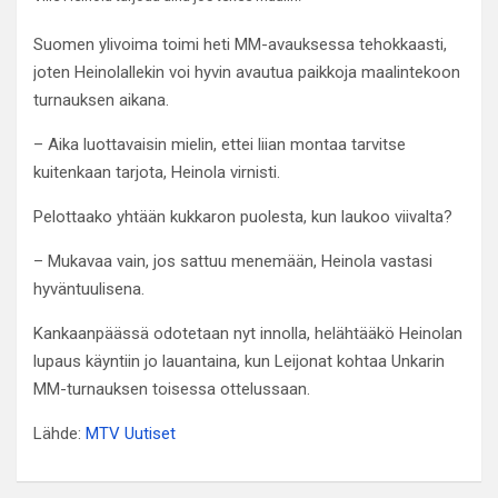
Suomen ylivoima toimi heti MM-avauksessa tehokkaasti,
joten Heinolallekin voi hyvin avautua paikkoja maalintekoon
turnauksen aikana.
– Aika luottavaisin mielin, ettei liian montaa tarvitse
kuitenkaan tarjota, Heinola virnisti.
Pelottaako yhtään kukkaron puolesta, kun laukoo viivalta?
– Mukavaa vain, jos sattuu menemään, Heinola vastasi
hyväntuulisena.
Kankaanpäässä odotetaan nyt innolla, helähtääkö Heinolan
lupaus käyntiin jo lauantaina, kun Leijonat kohtaa Unkarin
MM-turnauksen toisessa ottelussaan.
Lähde:
MTV Uutiset