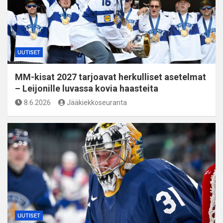
UUTISET
MM-kisat 2027 tarjoavat herkulliset asetelmat
– Leijonille luvassa kovia haasteita
8.6.2026
Jääkiekkoseuranta
UUTISET