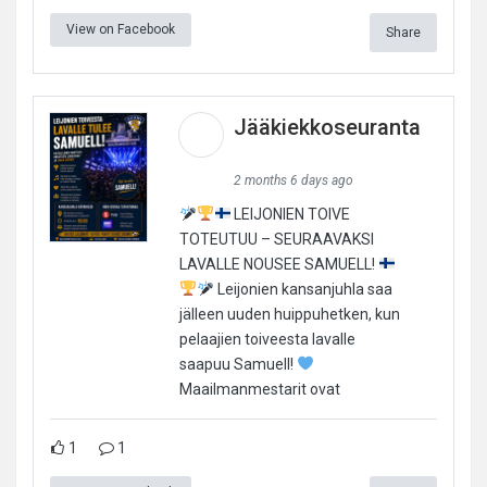
View on Facebook
Share
Jääkiekkoseuranta
2 months 6 days ago
LEIJONIEN TOIVE
TOTEUTUU – SEURAAVAKSI
LAVALLE NOUSEE SAMUELL!
Leijonien kansanjuhla saa
jälleen uuden huippuhetken, kun
pelaajien toiveesta lavalle
saapuu Samuell!
Maailmanmestarit ovat
1
1