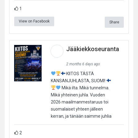
1
View on Facebook
Share
Jääkiekkoseuranta
2 months 6 days ago
KIITOS TÄSTÄ
KANSANJUHLASTA, SUOMI!
Mikä ilta. Mikä tunnelma.
Mikä yhteinen juhla. Vuoden
2026 maailmanmestaruus toi
suomalaiset yhteen jälleen
kerran, ja tänään saimme juhlia
2