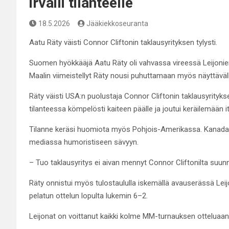
irvaili tilanteelle
18.5.2026
Jääkiekkoseuranta
Aatu Räty väisti Connor Cliftonin taklausyrityksen tylysti.
Suomen hyökkääjä Aatu Räty oli vahvassa vireessä Leijoni
Maalin viimeistellyt Räty nousi puhuttamaan myös näyttävällä
Räty väisti USA:n puolustaja Connor Cliftonin taklausyrityk
tilanteessa kömpelösti kaiteen päälle ja joutui keräilemään i
Tilanne keräsi huomiota myös Pohjois-Amerikassa. Kanada
mediassa humoristiseen sävyyn.
– Tuo taklausyritys ei aivan mennyt Connor Cliftonilta su
Räty onnistui myös tulostaululla iskemällä avauserässä Leij
pelatun ottelun lopulta lukemin 6–2.
Leijonat on voittanut kaikki kolme MM-turnauksen otteluaan