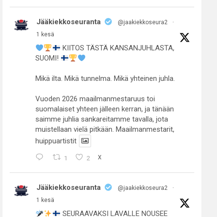
Jääkiekkoseuranta
@jaakiekkoseura2
·
1 kesä
KIITOS TÄSTÄ KANSANJUHLASTA,
SUOMI!
Mikä ilta. Mikä tunnelma. Mikä yhteinen juhla.
Vuoden 2026 maailmanmestaruus toi
suomalaiset yhteen jälleen kerran, ja tänään
saimme juhlia sankareitamme tavalla, jota
muistellaan vielä pitkään. Maailmanmestarit,
huippuartistit
1
2
X
Jääkiekkoseuranta
@jaakiekkoseura2
·
1 kesä
SEURAAVAKSI LAVALLE NOUSEE