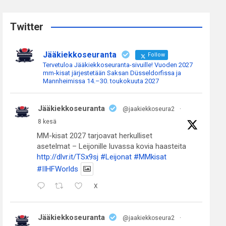
r
c
Twitter
h
Jääkiekkoseuranta
Follow
Tervetuloa Jääkiekkoseuranta-sivuille! Vuoden 2027
mm-kisat järjestetään Saksan Düsseldorfissa ja
Mannheimissa 14.–30. toukokuuta 2027
Jääkiekkoseuranta
@jaakiekkoseura2
·
8 kesä
MM-kisat 2027 tarjoavat herkulliset
asetelmat – Leijonille luvassa kovia haasteita
http://dlvr.it/TSx9sj
#Leijonat
#MMkisat
#IIHFWorlds
X
Jääkiekkoseuranta
@jaakiekkoseura2
·