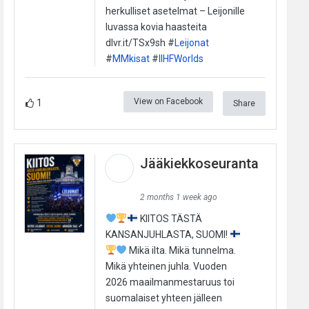
herkulliset asetelmat – Leijonille
luvassa kovia haasteita
dlvr.it/TSx9sh #
Leijonat
#
MMkisat
#
IIHFWorlds
View on Facebook
1
Share
Jääkiekkoseuranta
2 months 1 week ago
KIITOS TÄSTÄ
KANSANJUHLASTA, SUOMI!
Mikä ilta. Mikä tunnelma.
Mikä yhteinen juhla. Vuoden
2026 maailmanmestaruus toi
suomalaiset yhteen jälleen