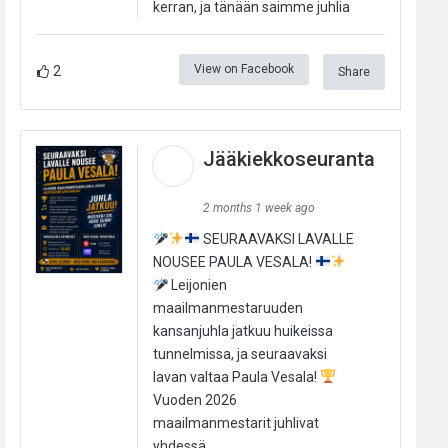
kerran, ja tänään saimme juhlia
View on Facebook
2
Share
Jääkiekkoseuranta
2 months 1 week ago
SEURAAVAKSI LAVALLE
NOUSEE PAULA VESALA!
Leijonien
maailmanmestaruuden
kansanjuhla jatkuu huikeissa
tunnelmissa, ja seuraavaksi
lavan valtaa Paula Vesala!
Vuoden 2026
maailmanmestarit juhlivat
yhdessä