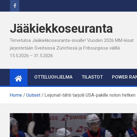
Skip
to
content
Jääkiekkoseuranta
Tervetuloa Jääkiekkoseuranta-sivuille! Vuoden 2026 MM-kisat
järjestetään Sveitsissä Zürichissä ja Fribourgissa välillä
15.5.2026 – 31.5.2026
OTTELUOHJELMA
TILASTOT
POWER RAN
Home
Uutiset
Leijonat-tähti tarjoili USA-pakille nolon hetken –