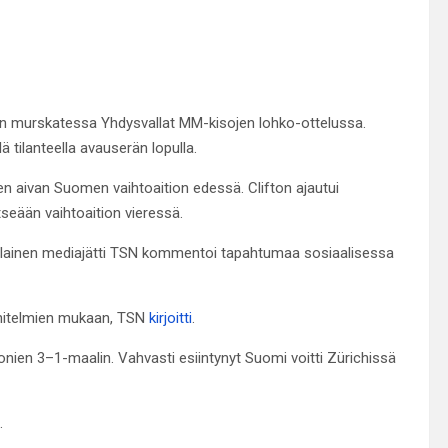
en murskatessa Yhdysvallat MM-kisojen lohko-ottelussa.
 tilanteella avauserän lopulla.
sen aivan Suomen vaihtoaition edessä. Clifton ajautui
tseään vaihtoaition vieressä.
lainen mediajätti TSN kommentoi tapahtumaa sosiaalisessa
unnitelmien mukaan, TSN
kirjoitti
.
onien 3–1-maalin. Vahvasti esiintynyt Suomi voitti Zürichissä
.