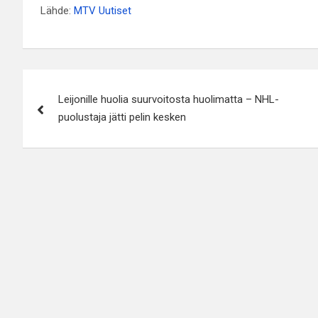
Lähde:
MTV Uutiset
Artikkelien
Leijonille huolia suurvoitosta huolimatta – NHL-
selaus
puolustaja jätti pelin kesken