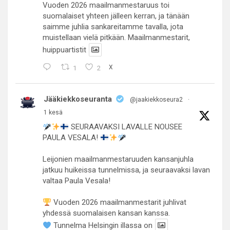
Vuoden 2026 maailmanmestaruus toi
suomalaiset yhteen jälleen kerran, ja tänään
saimme juhlia sankareitamme tavalla, jota
muistellaan vielä pitkään. Maailmanmestarit,
huippuartistit
1
2
X
Jääkiekkoseuranta
@jaakiekkoseura2
·
1 kesä
SEURAAVAKSI LAVALLE NOUSEE
PAULA VESALA!
Leijonien maailmanmestaruuden kansanjuhla
jatkuu huikeissa tunnelmissa, ja seuraavaksi lavan
valtaa Paula Vesala!
Vuoden 2026 maailmanmestarit juhlivat
yhdessä suomalaisen kansan kanssa.
Tunnelma Helsingin illassa on