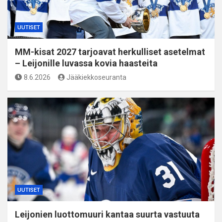
UUTISET
MM-kisat 2027 tarjoavat herkulliset asetelmat
– Leijonille luvassa kovia haasteita
8.6.2026
Jääkiekkoseuranta
UUTISET
Leijonien luottomuuri kantaa suurta vastuuta