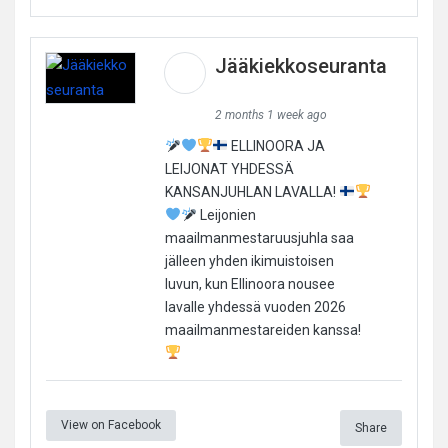
Jääkiekkoseuranta
2 months 1 week ago
ELLINOORA JA
LEIJONAT YHDESSÄ
KANSANJUHLAN LAVALLA!
Leijonien
maailmanmestaruusjuhla saa
jälleen yhden ikimuistoisen
luvun, kun Ellinoora nousee
lavalle yhdessä vuoden 2026
maailmanmestareiden kanssa!
View on Facebook
Share