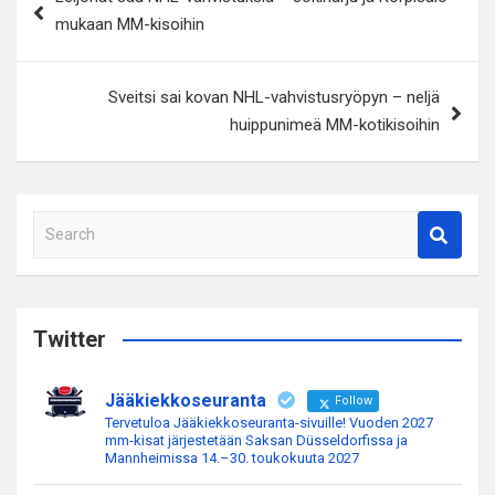
selaus
mukaan MM-kisoihin
Sveitsi sai kovan NHL-vahvistusryöpyn – neljä
huippunimeä MM-kotikisoihin
S
e
a
r
c
Twitter
h
Jääkiekkoseuranta
Follow
Tervetuloa Jääkiekkoseuranta-sivuille! Vuoden 2027
mm-kisat järjestetään Saksan Düsseldorfissa ja
Mannheimissa 14.–30. toukokuuta 2027