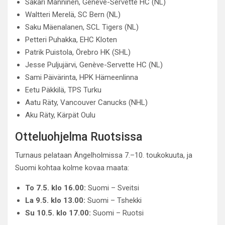
Sakari Manninen, Genève-Servette HC (NL)
Waltteri Merelä, SC Bern (NL)
Saku Mäenalanen, SCL Tigers (NL)
Petteri Puhakka, EHC Kloten
Patrik Puistola, Örebro HK (SHL)
Jesse Puljujärvi, Genève-Servette HC (NL)
Sami Päivärinta, HPK Hämeenlinna
Eetu Päkkilä, TPS Turku
Aatu Räty, Vancouver Canucks (NHL)
Aku Räty, Kärpät Oulu
Otteluohjelma Ruotsissa
Turnaus pelataan Ängelholmissa 7.–10. toukokuuta, ja
Suomi kohtaa kolme kovaa maata:
To 7.5. klo 16.00:
Suomi – Sveitsi
La 9.5. klo 13.00:
Suomi – Tshekki
Su 10.5. klo 17.00:
Suomi – Ruotsi