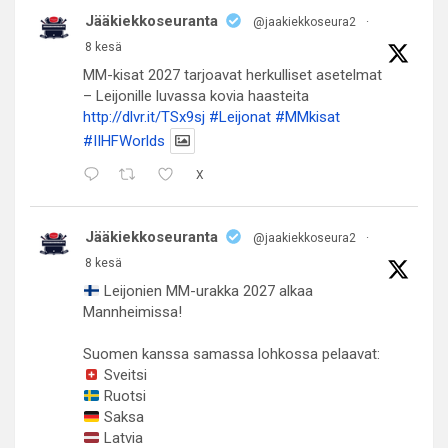
Jääkiekkoseuranta
@jaakiekkoseura2
·
8 kesä
MM-kisat 2027 tarjoavat herkulliset asetelmat
– Leijonille luvassa kovia haasteita
http://dlvr.it/TSx9sj
#Leijonat
#MMkisat
#IIHFWorlds
X
Jääkiekkoseuranta
@jaakiekkoseura2
·
8 kesä
Leijonien MM-urakka 2027 alkaa
Mannheimissa!
Suomen kanssa samassa lohkossa pelaavat:
Sveitsi
Ruotsi
Saksa
Latvia