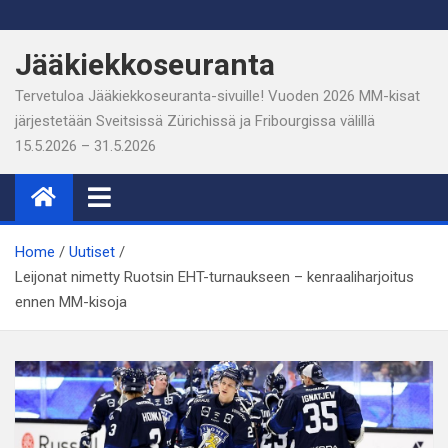
Skip
to
Jääkiekkoseuranta
content
Tervetuloa Jääkiekkoseuranta-sivuille! Vuoden 2026 MM-kisat
järjestetään Sveitsissä Zürichissä ja Fribourgissa välillä
15.5.2026 – 31.5.2026
Home
Uutiset
Leijonat nimetty Ruotsin EHT-turnaukseen – kenraaliharjoitus
ennen MM-kisoja