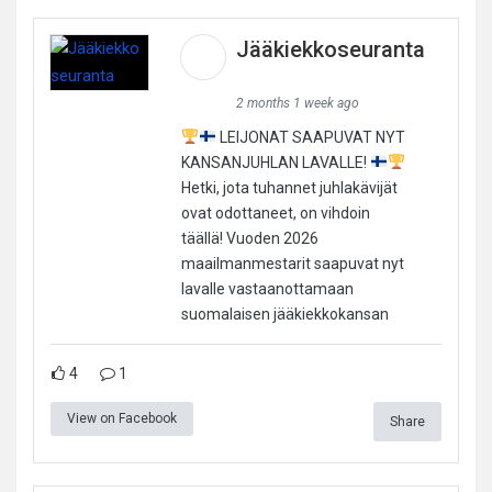
Jääkiekkoseuranta
2 months 1 week ago
LEIJONAT SAAPUVAT NYT
KANSANJUHLAN LAVALLE!
Hetki, jota tuhannet juhlakävijät
ovat odottaneet, on vihdoin
täällä! Vuoden 2026
maailmanmestarit saapuvat nyt
lavalle vastaanottamaan
suomalaisen jääkiekkokansan
4
1
View on Facebook
Share