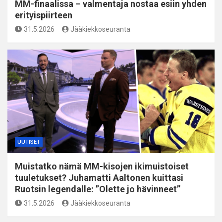
MM-finaalissa – valmentaja nostaa esiin yhden
erityispiirteen
31.5.2026
Jääkiekkoseuranta
UUTISET
Muistatko nämä MM-kisojen ikimuistoiset
tuuletukset? Juhamatti Aaltonen kuittasi
Ruotsin legendalle: ”Olette jo hävinneet”
31.5.2026
Jääkiekkoseuranta