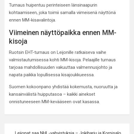
Turnaus huipentuu perinteiseen länsinaapurin
kohtaamiseen, joka toimii samalla viimeisenä näyttönä
ennen MM-kisavalintoja.
Viimeinen näyttöpaikka ennen MM-
kisoja
Ruotsin EHT-turnaus on Leijonille ratkaiseva vaihe
valmistautumisessa kohti MM-kisoja. Pelaajille turnaus
tarjoaa mahdollisuuden vakuuttaa valmennusjohto ja
napata paikka lopullisessa kisajoukkueessa.
Suomen kokoonpano yhdistää kokemusta, nuoruutta ja
kansainvälistä huipputasoa – kaikki ainekset
onnistuneeseen MM-kevääseen ovat kasassa.
Artikkelien
Leijonat saa NHL-vahvistuksia – Jokiharju ja Korpisalo