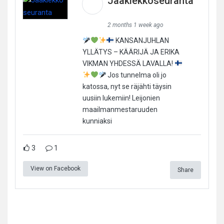
Jääkiekkoseuranta
2 months 1 week ago
KANSANJUHLAN
YLLÄTYS – KÄÄRIJÄ JA ERIKA
VIKMAN YHDESSÄ LAVALLA!
Jos tunnelma oli jo
katossa, nyt se räjähti täysin
uusiin lukemiin! Leijonien
maailmanmestaruuden
kunniaksi
3
1
View on Facebook
Share