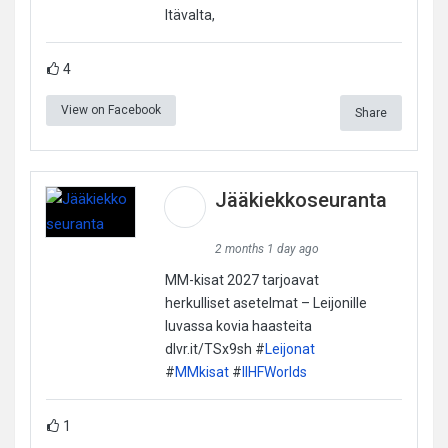
Itävalta,
4
View on Facebook
Share
Jääkiekkoseuranta
2 months 1 day ago
MM-kisat 2027 tarjoavat
herkulliset asetelmat – Leijonille
luvassa kovia haasteita
dlvr.it/TSx9sh #
Leijonat
#
MMkisat
#
IIHFWorlds
1