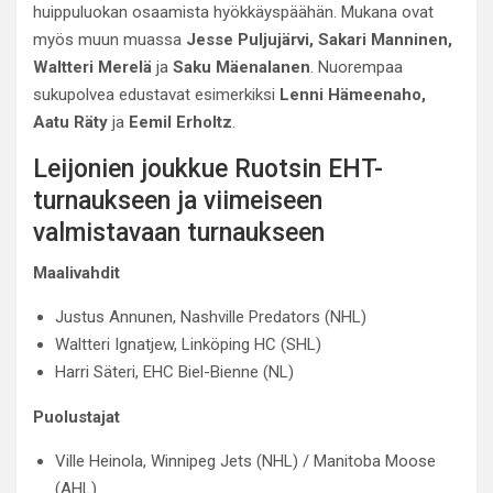
huippuluokan osaamista hyökkäyspäähän. Mukana ovat
myös muun muassa
Jesse Puljujärvi, Sakari Manninen,
Waltteri Merelä
ja
Saku Mäenalanen
. Nuorempaa
sukupolvea edustavat esimerkiksi
Lenni Hämeenaho,
Aatu Räty
ja
Eemil Erholtz
.
Leijonien joukkue Ruotsin EHT-
turnaukseen ja viimeiseen
valmistavaan turnaukseen
Maalivahdit
Justus Annunen, Nashville Predators (NHL)
Waltteri Ignatjew, Linköping HC (SHL)
Harri Säteri, EHC Biel-Bienne (NL)
Puolustajat
Ville Heinola, Winnipeg Jets (NHL) / Manitoba Moose
(AHL)