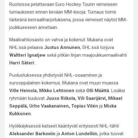
Ruotsissa pelattavaan Euro Hockey Tourin viimeiseen
turnaukseen ennen kevään MM-kisoja. Turnaus toimii
tärkeänä kenraaliharjoituksena, jossa viimeiset näytöt MM-
joukkueeseen annetaan.
Maalivahtiosasto on vahva ja kokenut. Mukana ovat
NHL:ssä pelaava
Justus Annunen
, SHL:ssä torjuva
Waltteri Ignatjew
sekä pitkän linjan maajoukkuemaalivahti
Harri Säteri
.
Puolustuksessa yhdistyvät NHL-osaaminen ja
eurooppalainen kokemus. Mukana ovat muun muassa
Ville Heinola, Mikko Lehtonen
sekä
Olli Määttä
. Lisäksi
ryhmään kuuluvat
Juuso Riikola, Vili Saarijärvi, Mikael
Seppälä, Urho Vaakanainen, Topias Vilén
ja
Miska
Kukkonen
.
Hyökkäyksessä katseet kääntyvät erityisesti NHL-tähti
Aleksander Barkoviin
ja
Anton Lundelliin
, jotka tuovat