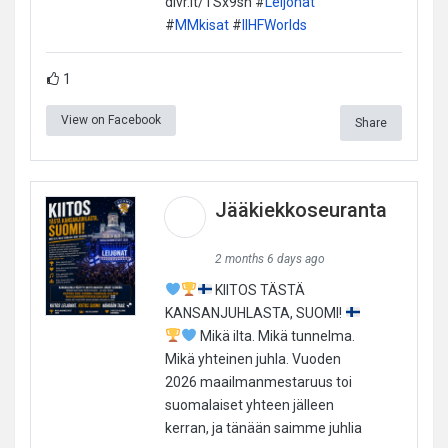
dlvr.it/TSx9sh #
Leijonat
#
MMkisat
#
IIHFWorlds
1
View on Facebook
Share
Jääkiekkoseuranta
2 months 6 days ago
KIITOS TÄSTÄ
KANSANJUHLASTA, SUOMI!
Mikä ilta. Mikä tunnelma.
Mikä yhteinen juhla. Vuoden
2026 maailmanmestaruus toi
suomalaiset yhteen jälleen
kerran, ja tänään saimme juhlia