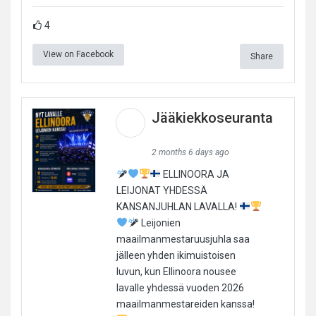
4
View on Facebook
Share
Jääkiekkoseuranta
2 months 6 days ago
ELLINOORA JA
LEIJONAT YHDESSÄ
KANSANJUHLAN LAVALLA!
Leijonien
maailmanmestaruusjuhla saa
jälleen yhden ikimuistoisen
luvun, kun Ellinoora nousee
lavalle yhdessä vuoden 2026
maailmanmestareiden kanssa!