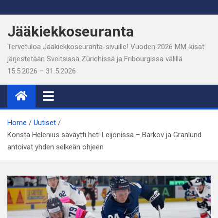
Skip
to
Jääkiekkoseuranta
content
Tervetuloa Jääkiekkoseuranta-sivuille! Vuoden 2026 MM-kisat
järjestetään Sveitsissä Zürichissä ja Fribourgissa välillä
15.5.2026 – 31.5.2026
Home
Uutiset
Konsta Helenius säväytti heti Leijonissa – Barkov ja Granlund
antoivat yhden selkeän ohjeen