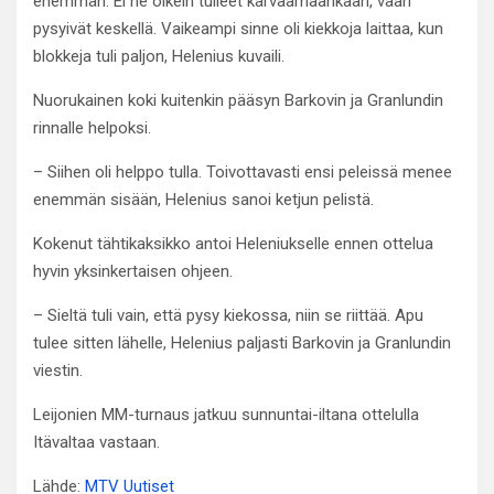
enemmän. Ei ne oikein tulleet karvaamaankaan, vaan
pysyivät keskellä. Vaikeampi sinne oli kiekkoja laittaa, kun
blokkeja tuli paljon, Helenius kuvaili.
Nuorukainen koki kuitenkin pääsyn Barkovin ja Granlundin
rinnalle helpoksi.
– Siihen oli helppo tulla. Toivottavasti ensi peleissä menee
enemmän sisään, Helenius sanoi ketjun pelistä.
Kokenut tähtikaksikko antoi Heleniukselle ennen ottelua
hyvin yksinkertaisen ohjeen.
– Sieltä tuli vain, että pysy kiekossa, niin se riittää. Apu
tulee sitten lähelle, Helenius paljasti Barkovin ja Granlundin
viestin.
Leijonien MM-turnaus jatkuu sunnuntai-iltana ottelulla
Itävaltaa vastaan.
Lähde:
MTV Uutiset