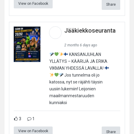
View on Facebook
Share
Jääkiekkoseuranta
2 months 6 days ago
KANSANJUHLAN
YLLÄTYS – KÄÄRIJÄ JA ERIKA
VIKMAN YHDESSÄ LAVALLA!
Jos tunnelma oli jo
katossa, nyt se räjähti täysin
uusiin lukemiin! Leijonien
maailmanmestaruuden
kunniaksi
3
1
View on Facebook
Share