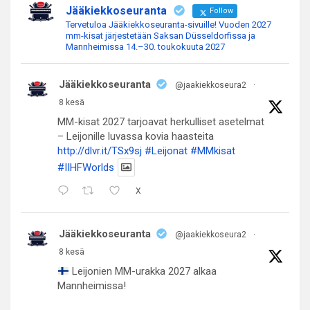
Jääkiekkoseuranta
Follow
Tervetuloa Jääkiekkoseuranta-sivuille! Vuoden 2027
mm-kisat järjestetään Saksan Düsseldorfissa ja
Mannheimissa 14.–30. toukokuuta 2027
Jääkiekkoseuranta
@jaakiekkoseura2
·
8 kesä
MM-kisat 2027 tarjoavat herkulliset asetelmat
– Leijonille luvassa kovia haasteita
http://dlvr.it/TSx9sj
#Leijonat
#MMkisat
#IIHFWorlds
X
Jääkiekkoseuranta
@jaakiekkoseura2
·
8 kesä
Leijonien MM-urakka 2027 alkaa
Mannheimissa!