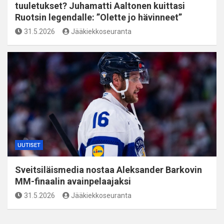
tuuletukset? Juhamatti Aaltonen kuittasi
Ruotsin legendalle: ”Olette jo hävinneet”
31.5.2026
Jääkiekkoseuranta
UUTISET
Sveitsiläismedia nostaa Aleksander Barkovin
MM-finaalin avainpelaajaksi
31.5.2026
Jääkiekkoseuranta