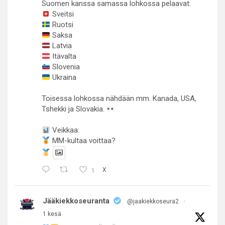
Suomen kanssa samassa lohkossa pelaavat:
Sveitsi
Ruotsi
Saksa
Latvia
Itävalta
Slovenia
Ukraina
Toisessa lohkossa nähdään mm. Kanada, USA,
Tshekki ja Slovakia.
Veikkaa:
MM-kultaa voittaa?
1
X
Jääkiekkoseuranta
@jaakiekkoseura2
·
1 kesä