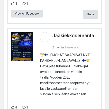
1
1
View on Facebook
Share
Jääkiekkoseuranta
2 months 6 days ago
LEIJONAT SAAPUVAT NYT
KANSANJUHLAN LAVALLE!
Hetki, jota tuhannet juhlakävijät
ovat odottaneet, on vihdoin
täällä! Vuoden 2026
maailmanmestarit saapuvat nyt
lavalle vastaanottamaan
suomalaisen jääkiekkokansan
4
1