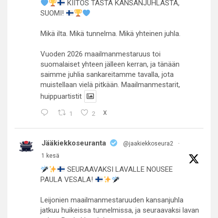
KIITOS TÄSTÄ KANSANJUHLASTA,
SUOMI!
Mikä ilta. Mikä tunnelma. Mikä yhteinen juhla.
Vuoden 2026 maailmanmestaruus toi
suomalaiset yhteen jälleen kerran, ja tänään
saimme juhlia sankareitamme tavalla, jota
muistellaan vielä pitkään. Maailmanmestarit,
huippuartistit
1
2
X
Jääkiekkoseuranta
@jaakiekkoseura2
·
1 kesä
SEURAAVAKSI LAVALLE NOUSEE
PAULA VESALA!
Leijonien maailmanmestaruuden kansanjuhla
jatkuu huikeissa tunnelmissa, ja seuraavaksi lavan