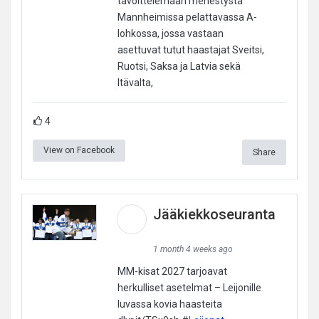
tavoittelemaan menestystä
Mannheimissa pelattavassa A-
lohkossa, jossa vastaan
asettuvat tutut haastajat Sveitsi,
Ruotsi, Saksa ja Latvia sekä
Itävalta,
4
View on Facebook
Share
Jääkiekkoseuranta
1 month 4 weeks ago
MM-kisat 2027 tarjoavat
herkulliset asetelmat – Leijonille
luvassa kovia haasteita