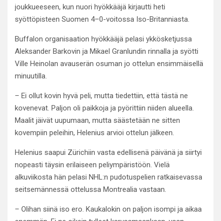
joukkueeseen, kun nuori hyökkääjä kirjautti heti
syöttöpisteen Suomen 4–0-voitossa Iso-Britanniasta.
Buffalon organisaation hyökkääjä pelasi ykkösketjussa
Aleksander Barkovin ja Mikael Granlundin rinnalla ja syötti
Ville Heinolan avauserän osuman jo ottelun ensimmäisellä
minuutilla.
– Ei ollut kovin hyvä peli, mutta tiedettiin, että tästä ne
kovenevat. Paljon oli paikkoja ja pyörittiin niiden alueella.
Maalit jäivät uupumaan, mutta säästetään ne sitten
kovempiin peleihin, Helenius arvioi ottelun jälkeen.
Helenius saapui Zürichiin vasta edellisenä päivänä ja siirtyi
nopeasti täysin erilaiseen peliympäristöön. Vielä
alkuviikosta hän pelasi NHL:n pudotuspelien ratkaisevassa
seitsemännessä ottelussa Montrealia vastaan.
– Olihan siinä iso ero. Kaukalokin on paljon isompi ja aikaa