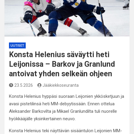
UUTISET
Konsta Helenius säväytti heti
Leijonissa – Barkov ja Granlund
antoivat yhden selkeän ohjeen
23.5.2026
Jääkiekkoseuranta
Konsta Helenius hyppäsi suoraan Leijonien ykkösketjuun ja
avasi pistetilinsä heti MM-debyytissään. Ennen ottelua
Aleksander Barkovilta ja Mikael Granlundilta tuli nuorelle
hyökkääjälle yksinkertainen neuvo.
Konsta Helenius teki näyttävän sisääntulon Leijonien MM-