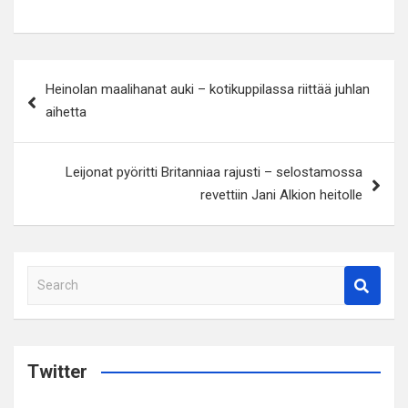
Artikkelien
Heinolan maalihanat auki – kotikuppilassa riittää juhlan
selaus
aihetta
Leijonat pyöritti Britanniaa rajusti – selostamossa
revettiin Jani Alkion heitolle
S
e
a
r
c
Twitter
h