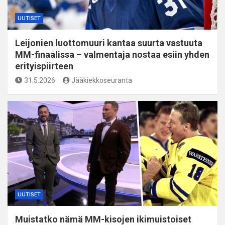
UUTISET
Leijonien luottomuuri kantaa suurta vastuuta
MM-finaalissa – valmentaja nostaa esiin yhden
erityispiirteen
31.5.2026
Jääkiekkoseuranta
UUTISET
Muistatko nämä MM-kisojen ikimuistoiset