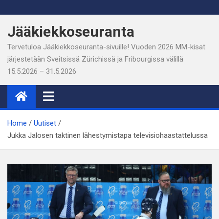
Skip
to
Jääkiekkoseuranta
content
Tervetuloa Jääkiekkoseuranta-sivuille! Vuoden 2026 MM-kisat
järjestetään Sveitsissä Zürichissä ja Fribourgissa välillä
15.5.2026 – 31.5.2026
Home
Uutiset
Jukka Jalosen taktinen lähestymistapa televisiohaastattelussa