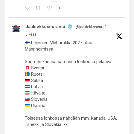
X
Jääkiekkoseuranta
@jaakiekkoseura2
·
8 kesä
Leijonien MM-urakka 2027 alkaa
Mannheimissa!
Suomen kanssa samassa lohkossa pelaavat:
Sveitsi
Ruotsi
Saksa
Latvia
Itävalta
Slovenia
Ukraina
Toisessa lohkossa nähdään mm. Kanada, USA,
Tshekki ja Slovakia.