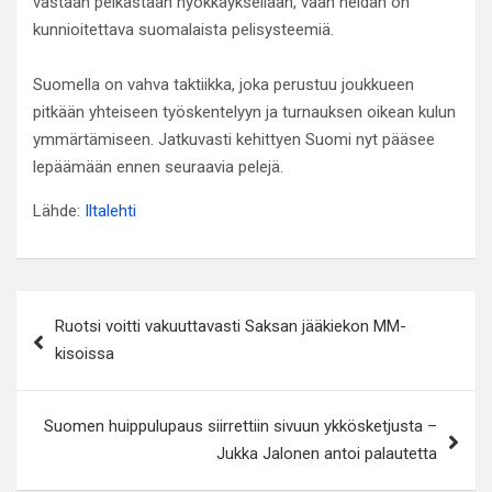
vastaan pelkästään hyökkäyksellään, vaan heidän on
kunnioitettava suomalaista pelisysteemiä.
Suomella on vahva taktiikka, joka perustuu joukkueen
pitkään yhteiseen työskentelyyn ja turnauksen oikean kulun
ymmärtämiseen. Jatkuvasti kehittyen Suomi nyt pääsee
lepäämään ennen seuraavia pelejä.
Lähde:
Iltalehti
Artikkelien
Ruotsi voitti vakuuttavasti Saksan jääkiekon MM-
selaus
kisoissa
Suomen huippulupaus siirrettiin sivuun ykkösketjusta –
Jukka Jalonen antoi palautetta