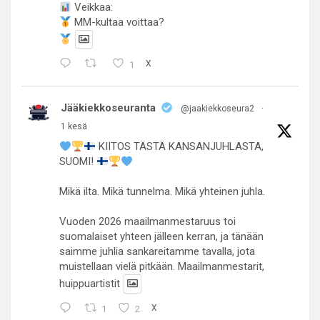
Veikkaa:
MM-kultaa voittaa?
1
X
Jääkiekkoseuranta
@jaakiekkoseura2
·
1 kesä
KIITOS TÄSTÄ KANSANJUHLASTA,
SUOMI!
Mikä ilta. Mikä tunnelma. Mikä yhteinen juhla.
Vuoden 2026 maailmanmestaruus toi
suomalaiset yhteen jälleen kerran, ja tänään
saimme juhlia sankareitamme tavalla, jota
muistellaan vielä pitkään. Maailmanmestarit,
huippuartistit
1
2
X