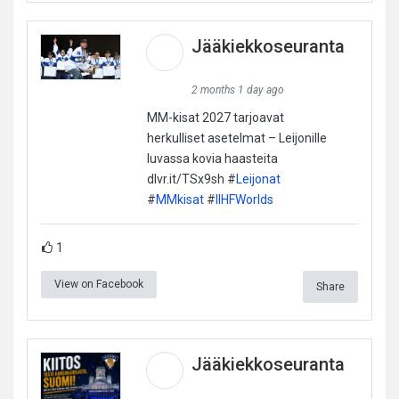
Jääkiekkoseuranta
2 months 1 day ago
MM-kisat 2027 tarjoavat
herkulliset asetelmat – Leijonille
luvassa kovia haasteita
dlvr.it/TSx9sh #
Leijonat
#
MMkisat
#
IIHFWorlds
1
View on Facebook
Share
Jääkiekkoseuranta