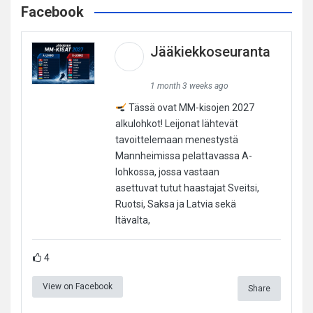
Facebook
Jääkiekkoseuranta
1 month 3 weeks ago
Tässä ovat MM-kisojen 2027
alkulohkot! Leijonat lähtevät
tavoittelemaan menestystä
Mannheimissa pelattavassa A-
lohkossa, jossa vastaan
asettuvat tutut haastajat Sveitsi,
Ruotsi, Saksa ja Latvia sekä
Itävalta,
4
View on Facebook
Share