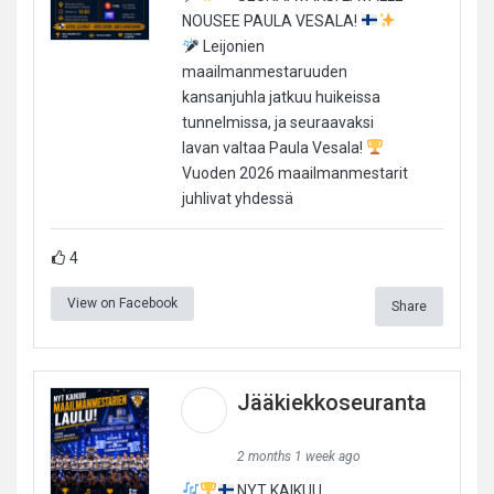
NOUSEE PAULA VESALA!
Leijonien
maailmanmestaruuden
kansanjuhla jatkuu huikeissa
tunnelmissa, ja seuraavaksi
lavan valtaa Paula Vesala!
Vuoden 2026 maailmanmestarit
juhlivat yhdessä
4
View on Facebook
Share
Jääkiekkoseuranta
2 months 1 week ago
NYT KAIKUU