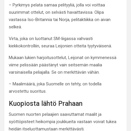
– Pyrkimys pelata samaa pelityyliä, jolla voi voittaa
suurimmat ottelut, on selvästi havaittavissa. Olipa
vastassa Iso-Britannia tai Norja, pelitaktiikka on aivan
selkeä.
Virta, joka on luottanut SM-liigassa vahvasti
kiekkokontrolliin, seuraa Leijonien otteita tyytyväisenä.
Mukaan lukien harjoitusottelut, Leijonat on kymmenessä
viime pelissään päästänyt vain seitsemän maalia
varsinaisella peliajalla. Se on merkittävän vähän.
– Maalimäärä, joka Suomelle on tehty, on todella
arvostettu suoritus.
Kuopiosta lähtö Prahaan
Suomen nuorten pelaajien saavuttamat maalit ja
syöttöpisteet heikompia joukkueita vastaan voivat tukea
heidän itseluottamustaan merkittävästi.