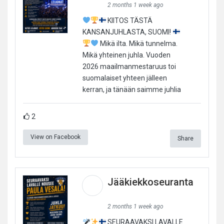
2 months 1 week ago
KIITOS TÄSTÄ
KANSANJUHLASTA, SUOMI!
Mikä ilta. Mikä tunnelma.
Mikä yhteinen juhla. Vuoden
2026 maailmanmestaruus toi
suomalaiset yhteen jälleen
kerran, ja tänään saimme juhlia
2
View on Facebook
Share
Jääkiekkoseuranta
2 months 1 week ago
SEURAAVAKSI LAVALLE