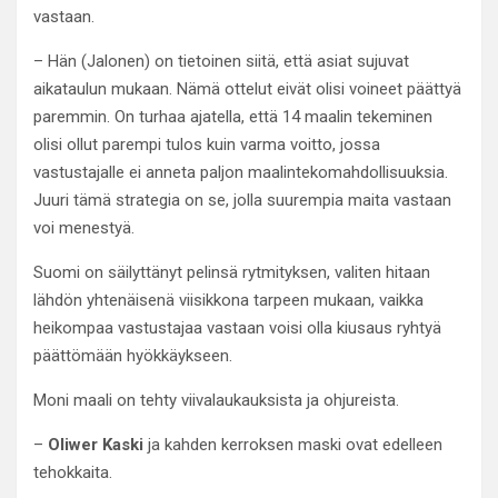
vastaan.
– Hän (Jalonen) on tietoinen siitä, että asiat sujuvat
aikataulun mukaan. Nämä ottelut eivät olisi voineet päättyä
paremmin. On turhaa ajatella, että 14 maalin tekeminen
olisi ollut parempi tulos kuin varma voitto, jossa
vastustajalle ei anneta paljon maalintekomahdollisuuksia.
Juuri tämä strategia on se, jolla suurempia maita vastaan
voi menestyä.
Suomi on säilyttänyt pelinsä rytmityksen, valiten hitaan
lähdön yhtenäisenä viisikkona tarpeen mukaan, vaikka
heikompaa vastustajaa vastaan voisi olla kiusaus ryhtyä
päättömään hyökkäykseen.
Moni maali on tehty viivalaukauksista ja ohjureista.
–
Oliwer Kaski
ja kahden kerroksen maski ovat edelleen
tehokkaita.