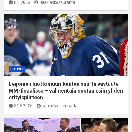
8.6.2026
Jääkiekkoseuranta
UUTISET
Leijonien luottomuuri kantaa suurta vastuuta
MM-finaalissa – valmentaja nostaa esiin yhden
erityispiirteen
31.5.2026
Jääkiekkoseuranta