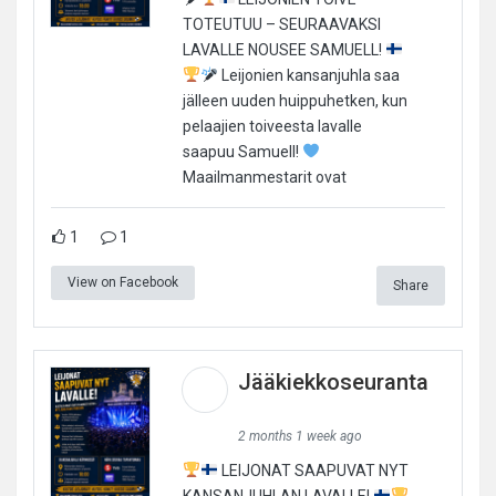
TOTEUTUU – SEURAAVAKSI
LAVALLE NOUSEE SAMUELL!
Leijonien kansanjuhla saa
jälleen uuden huippuhetken, kun
pelaajien toiveesta lavalle
saapuu Samuell!
Maailmanmestarit ovat
1
1
View on Facebook
Share
Jääkiekkoseuranta
2 months 1 week ago
LEIJONAT SAAPUVAT NYT
KANSANJUHLAN LAVALLE!