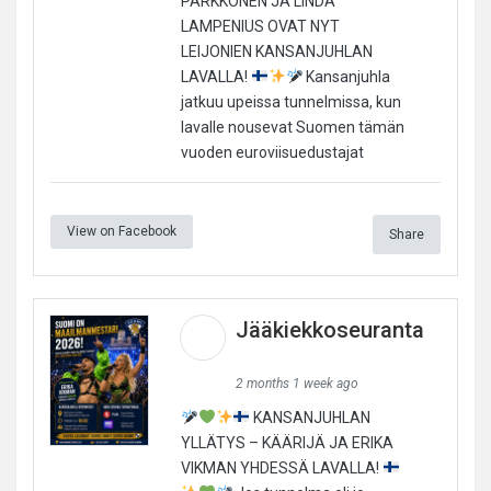
PARKKONEN JA LINDA
LAMPENIUS OVAT NYT
LEIJONIEN KANSANJUHLAN
LAVALLA!
Kansanjuhla
jatkuu upeissa tunnelmissa, kun
lavalle nousevat Suomen tämän
vuoden euroviisuedustajat
View on Facebook
Share
Jääkiekkoseuranta
2 months 1 week ago
KANSANJUHLAN
YLLÄTYS – KÄÄRIJÄ JA ERIKA
VIKMAN YHDESSÄ LAVALLA!