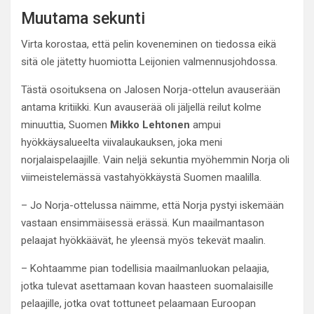
Muutama sekunti
Virta korostaa, että pelin koveneminen on tiedossa eikä
sitä ole jätetty huomiotta Leijonien valmennusjohdossa.
Tästä osoituksena on Jalosen Norja-ottelun avauserään
antama kritiikki. Kun avauserää oli jäljellä reilut kolme
minuuttia, Suomen
Mikko Lehtonen
ampui
hyökkäysalueelta viivalaukauksen, joka meni
norjalaispelaajille. Vain neljä sekuntia myöhemmin Norja oli
viimeistelemässä vastahyökkäystä Suomen maalilla.
– Jo Norja-ottelussa näimme, että Norja pystyi iskemään
vastaan ensimmäisessä erässä. Kun maailmantason
pelaajat hyökkäävät, he yleensä myös tekevät maalin.
– Kohtaamme pian todellisia maailmanluokan pelaajia,
jotka tulevat asettamaan kovan haasteen suomalaisille
pelaajille, jotka ovat tottuneet pelaamaan Euroopan