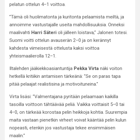
pelatun ottelun 4–1 voittoa.
”Tämä oli huolimatonta ja kuritonta pelaamista meiltä, ja
annoimme vastustajalle useita mahdollisuuksia. Onneksi
maalivahti
Harri Säteri
oli jälleen loistava,” Jalonen totesi.
Suomi voitti ottelun avauserän 2–0 ja on kerännyt
kahdesta viimeisestä ottelusta kaksi voittoa
yhteismaalierolla 12–1.
Iltalehden jääkiekkoasiantuntija
Pekka Virta
näki voiton
hetkellä kritiikin antamisen tärkeänä: ”Se on paras tapa
pitää pelaajat realistisina ja motivoituneina.”
Virta lisäsi: ”Valmentajana pyritään pelaamaan kaikilla
tasoilla voittoon tähtäävää peliä. Vaikka voittaisit 5–0 tai
4–0, on tärkeää korostaa pelin heikkoja kohtia. Suurempia
maita vastaan pienetkin virheet voivat kääntää pelin kulun
nopeasti, etenkin jos vastustaja tekee ensimmäisen
maalin.”