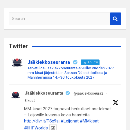
S
e
a
r
c
Twitter
h
Jääkiekkoseuranta
Follow
Tervetuloa Jääkiekkoseuranta-sivuille! Vuoden 2027
mm-kisat järjestetään Saksan Düsseldorfissa ja
Mannheimissa 14.–30. toukokuuta 2027
Jääkiekkoseuranta
@jaakiekkoseura2
·
8 kesä
MM-kisat 2027 tarjoavat herkulliset asetelmat
– Leijonille luvassa kovia haasteita
http://dlvr.it/TSx9sj
#Leijonat
#MMkisat
#IIHFWorlds