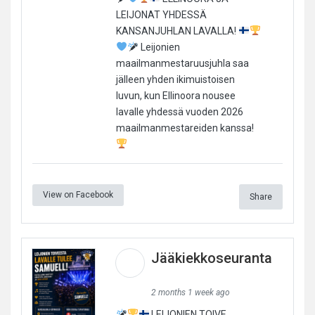
LEIJONAT YHDESSÄ
KANSANJUHLAN LAVALLA!
Leijonien
maailmanmestaruusjuhla saa
jälleen yhden ikimuistoisen
luvun, kun Ellinoora nousee
lavalle yhdessä vuoden 2026
maailmanmestareiden kanssa!
View on Facebook
Share
Jääkiekkoseuranta
2 months 1 week ago
LEIJONIEN TOIVE