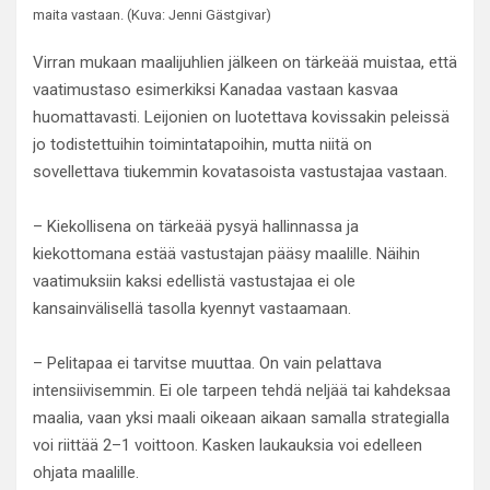
maita vastaan. (Kuva: Jenni Gästgivar)
Virran mukaan maalijuhlien jälkeen on tärkeää muistaa, että
vaatimustaso esimerkiksi Kanadaa vastaan kasvaa
huomattavasti. Leijonien on luotettava kovissakin peleissä
jo todistettuihin toimintatapoihin, mutta niitä on
sovellettava tiukemmin kovatasoista vastustajaa vastaan.
– Kiekollisena on tärkeää pysyä hallinnassa ja
kiekottomana estää vastustajan pääsy maalille. Näihin
vaatimuksiin kaksi edellistä vastustajaa ei ole
kansainvälisellä tasolla kyennyt vastaamaan.
– Pelitapaa ei tarvitse muuttaa. On vain pelattava
intensiivisemmin. Ei ole tarpeen tehdä neljää tai kahdeksaa
maalia, vaan yksi maali oikeaan aikaan samalla strategialla
voi riittää 2–1 voittoon. Kasken laukauksia voi edelleen
ohjata maalille.