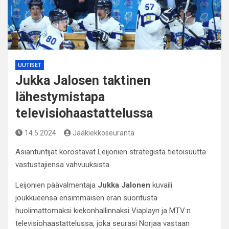
UUTISET
Jukka Jalosen taktinen
lähestymistapa
televisiohaastattelussa
14.5.2024
Jääkiekkoseuranta
Asiantuntijat korostavat Leijonien strategista tietoisuutta
vastustajiensa vahvuuksista.
Leijonien päävalmentaja
Jukka Jalonen
kuvaili
joukkueensa ensimmäisen erän suoritusta
huolimattomaksi kiekonhallinnaksi Viaplayn ja MTV:n
televisiohaastattelussa, joka seurasi Norjaa vastaan