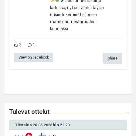
Jos tunnelma oli jo
katossa, nyt se räjähti täysin
uusiin lukemiin! Leijonien
maailmanmestaruuden
kunniaksi
3
1
View on Facebook
Share
Tulevat ottelut
Tiistaina 26.05.2026
klo 21.20