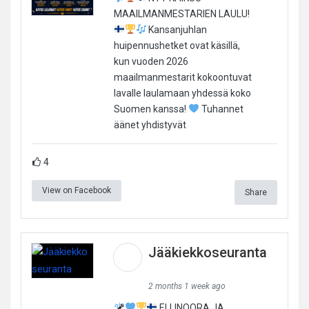
MAAILMANMESTARIEN LAULU!
Kansanjuhlan
huipennushetket ovat käsillä,
kun vuoden 2026
maailmanmestarit kokoontuvat
lavalle laulamaan yhdessä koko
Suomen kanssa!
Tuhannet
äänet yhdistyvät
4
View on Facebook
Share
Jääkiekkoseuranta
2 months 1 week ago
ELLINOORA JA