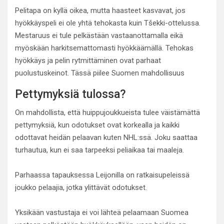
Pelitapa on kyllä oikea, mutta haasteet kasvavat, jos
hyökkäyspeli ei ole yhtä tehokasta kuin Tšekki-ottelussa.
Mestaruus ei tule pelkästään vastaanottamalla eikä
myöskään harkitsemattomasti hyökkäämällä. Tehokas
hyökkäys ja pelin rytmittäminen ovat parhaat
puolustuskeinot. Tässä piilee Suomen mahdollisuus
Pettymyksiä tulossa?
On mahdollista, että huippujoukkueista tulee väistämättä
pettymyksiä, kun odotukset ovat korkealla ja kaikki
odottavat heidän pelaavan kuten NHL:ssä. Joku saattaa
turhautua, kun ei saa tarpeeksi peliaikaa tai maaleja.
Parhaassa tapauksessa Leijonilla on ratkaisupeleissä
joukko pelaajia, jotka ylittävät odotukset.
Yksikään vastustaja ei voi lähteä pelaamaan Suomea