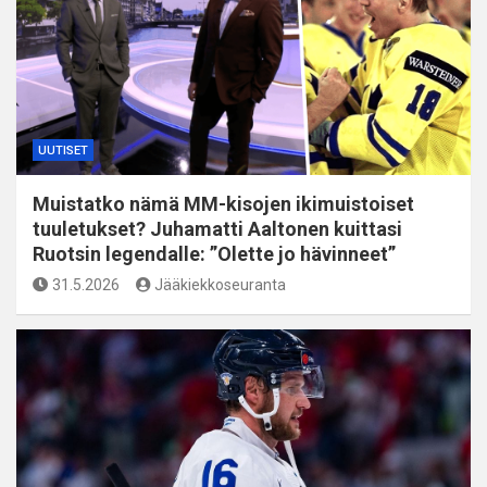
UUTISET
Muistatko nämä MM-kisojen ikimuistoiset
tuuletukset? Juhamatti Aaltonen kuittasi
Ruotsin legendalle: ”Olette jo hävinneet”
31.5.2026
Jääkiekkoseuranta