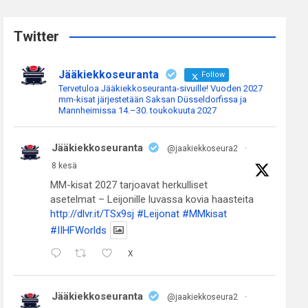
r
c
Twitter
h
Jääkiekkoseuranta
Follow
Tervetuloa Jääkiekkoseuranta-sivuille! Vuoden 2027
mm-kisat järjestetään Saksan Düsseldorfissa ja
Mannheimissa 14.–30. toukokuuta 2027
Jääkiekkoseuranta
@jaakiekkoseura2
·
8 kesä
MM-kisat 2027 tarjoavat herkulliset
asetelmat – Leijonille luvassa kovia haasteita
http://dlvr.it/TSx9sj
#Leijonat
#MMkisat
#IIHFWorlds
X
Jääkiekkoseuranta
@jaakiekkoseura2
·