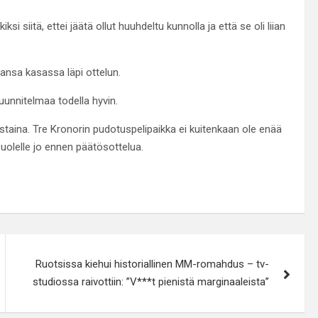
i siitä, ettei jäätä ollut huuhdeltu kunnolla ja että se oli liian
nsa kasassa läpi ottelun.
nitelmaa todella hyvin.
taina. Tre Kronorin pudotuspelipaikka ei kuitenkaan ole enää
puolelle jo ennen päätösottelua.
Ruotsissa kiehui historiallinen MM-romahdus – tv-
studiossa raivottiin: ”V***t pienistä marginaaleista”