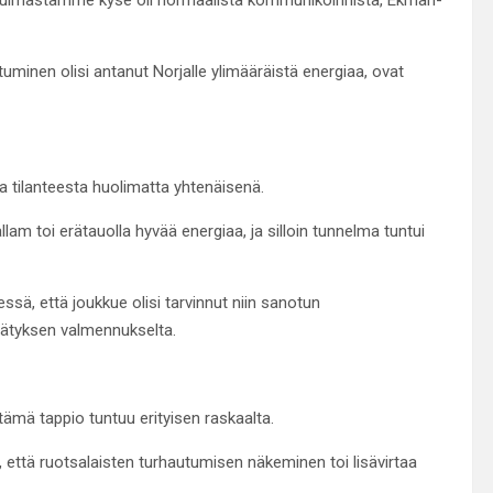
uminen olisi antanut Norjalle ylimääräistä energiaa, ovat
a tilanteesta huolimatta yhtenäisenä.
 toi erätauolla hyvää energiaa, ja silloin tunnelma tuntui
ssä, että joukkue olisi tarvinnut niin sanotun
herätyksen valmennukselta.
 tämä tappio tuntuu erityisen raskaalta.
että ruotsalaisten turhautumisen näkeminen toi lisävirtaa