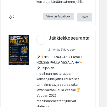
kerran, ja tänään saimme juhlia
View on Facebook
2
Share
Jääkiekkoseuranta
2 months 5 days ago
SEURAAVAKSI LAVALLE
NOUSEE PAULA VESALA!
Leijonien
maailmanmestaruuden
kansanjuhla jatkuu huikeissa
tunnelmissa, ja seuraavaksi
lavan valtaa Paula Vesala!
Vuoden 2026
maailmanmestarit juhlivat
yhdessä