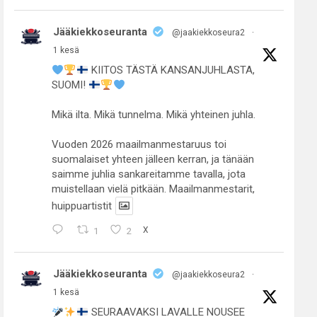
Jääkiekkoseuranta
@jaakiekkoseura2
·
1 kesä
KIITOS TÄSTÄ KANSANJUHLASTA,
SUOMI!
Mikä ilta. Mikä tunnelma. Mikä yhteinen juhla.
Vuoden 2026 maailmanmestaruus toi
suomalaiset yhteen jälleen kerran, ja tänään
saimme juhlia sankareitamme tavalla, jota
muistellaan vielä pitkään. Maailmanmestarit,
huippuartistit
1
2
X
Jääkiekkoseuranta
@jaakiekkoseura2
·
1 kesä
SEURAAVAKSI LAVALLE NOUSEE