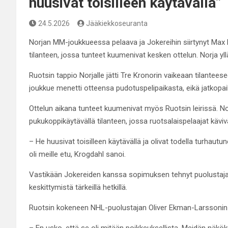
huusivat toisilleen käytävällä”
24.5.2026
Jääkiekkoseuranta
Norjan MM-joukkueessa pelaava ja Jokereihin siirtynyt Max
tilanteen, jossa tunteet kuumenivat kesken ottelun. Norja yl
Ruotsin tappio Norjalle jätti Tre Kronorin vaikeaan tilante
joukkue menetti otteensa pudotuspelipaikasta, eikä jatkopa
Ottelun aikana tunteet kuumenivat myös Ruotsin leirissä. N
pukukoppikäytävällä tilanteen, jossa ruotsalaispelaajat käviv
– He huusivat toisilleen käytävällä ja olivat todella turhaut
oli meille etu, Krogdahl sanoi.
Vastikään Jokereiden kanssa sopimuksen tehnyt puolustaja
keskittymistä tärkeillä hetkillä.
Ruotsin kokeneen NHL-puolustajan Oliver Ekman-Larssonin muk
– En usko, että se oli mitään poikkeuksellista. Meidän nä