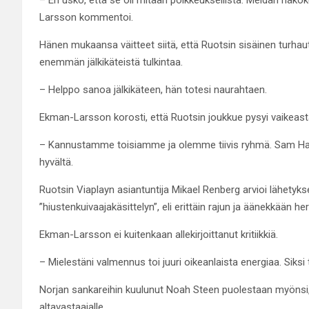
Larsson kommentoi.
Hänen mukaansa väitteet siitä, että Ruotsin sisäinen turhaut
enemmän jälkikäteistä tulkintaa.
– Helppo sanoa jälkikäteen, hän totesi naurahtaen.
Ekman-Larsson korosti, että Ruotsin joukkue pysyi vaikeast
– Kannustamme toisiamme ja olemme tiivis ryhmä. Sam Hallam
hyvältä.
Ruotsin Viaplayn asiantuntija Mikael Renberg arvioi lähetykse
”hiustenkuivaajakäsittelyn”, eli erittäin rajun ja äänekkään 
Ekman-Larsson ei kuitenkaan allekirjoittanut kritiikkiä.
– Mielestäni valmennus toi juuri oikeanlaista energiaa. Siksi
Norjan sankareihin kuulunut Noah Steen puolestaan myönsi, 
altavastaajalle.