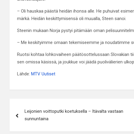
– Oli hauskaa päästä heidän ihonsa alle. He puhuivat esimerkiks
märkä. Heidän keskittymisensä oli muualla, Steen sanoi.
Steenin mukaan Norja pystyi pitämään oman pelisuunnitelma
– Me keskityimme omaan tekemiseemme ja noudatimme suun
Ruotsi kohtaa lohkovaiheen päätösottelussaan Slovakian tiis
sen omissa käsissä, ja joukkue voi jäädä puolivälierien ulko
Lähde:
MTV Uutiset
Artikkelien
Leijonien voittoputki koetuksella – Itävalta vastaan
selaus
sunnuntaina