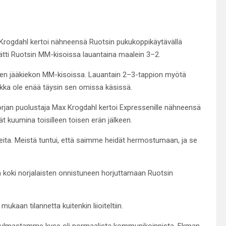
 Krogdahl kertoi nähneensä Ruotsin pukukoppikäytävällä
lätti Ruotsin MM-kisoissa lauantaina maalein 3–2.
eseen jääkiekon MM-kisoissa. Lauantain 2–3-tappion myötä
ikka ole enää täysin sen omissa käsissä.
orjan puolustaja Max Krogdahl kertoi Expressenille nähneensä
ät kuumina toisilleen toisen erän jälkeen.
uneita. Meistä tuntui, että saimme heidät hermostumaan, ja se
 koki norjalaisten onnistuneen horjuttamaan Ruotsin
aan tilannetta kuitenkin liioiteltiin.
kökulmastamme kyse oli normaalista kommunikoinnista, Ekman-