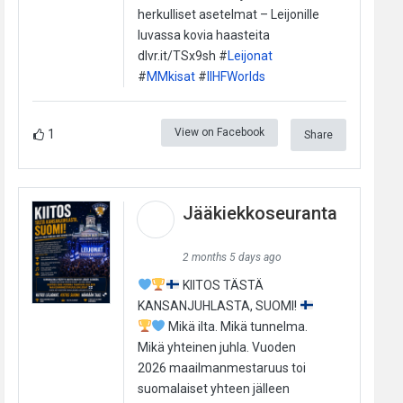
herkulliset asetelmat – Leijonille
luvassa kovia haasteita
dlvr.it/TSx9sh #
Leijonat
#
MMkisat
#
IIHFWorlds
View on Facebook
1
Share
Jääkiekkoseuranta
2 months 5 days ago
KIITOS TÄSTÄ
KANSANJUHLASTA, SUOMI!
Mikä ilta. Mikä tunnelma.
Mikä yhteinen juhla. Vuoden
2026 maailmanmestaruus toi
suomalaiset yhteen jälleen