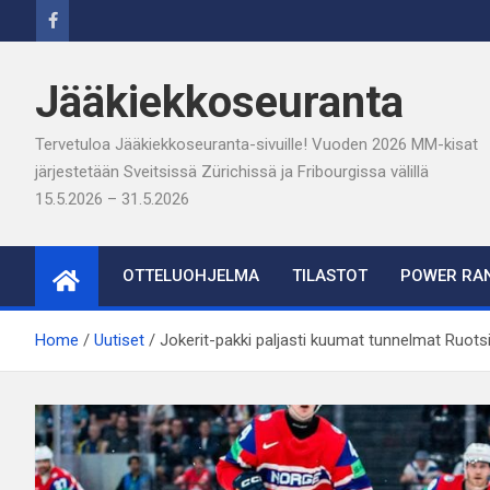
Skip
to
content
Jääkiekkoseuranta
Tervetuloa Jääkiekkoseuranta-sivuille! Vuoden 2026 MM-kisat
järjestetään Sveitsissä Zürichissä ja Fribourgissa välillä
15.5.2026 – 31.5.2026
OTTELUOHJELMA
TILASTOT
POWER RAN
Home
Uutiset
Jokerit-pakki paljasti kuumat tunnelmat Ruotsin