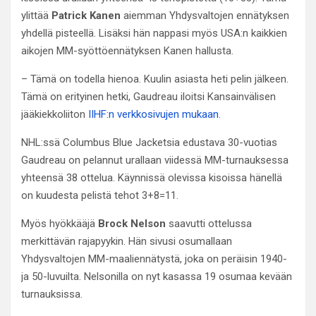
ylittää
Patrick Kanen
aiemman Yhdysvaltojen ennätyksen
yhdellä pisteellä. Lisäksi hän nappasi myös USA:n kaikkien
aikojen MM-syöttöennätyksen Kanen hallusta.
– Tämä on todella hienoa. Kuulin asiasta heti pelin jälkeen.
Tämä on erityinen hetki, Gaudreau iloitsi Kansainvälisen
jääkiekkoliiton
IIHF:n verkkosivujen mukaan
.
NHL:ssä Columbus Blue Jacketsia edustava 30-vuotias
Gaudreau on pelannut urallaan viidessä MM-turnauksessa
yhteensä 38 ottelua. Käynnissä olevissa kisoissa hänellä
on kuudesta pelistä tehot 3+8=11.
Myös hyökkääjä
Brock Nelson
saavutti ottelussa
merkittävän rajapyykin. Hän sivusi osumallaan
Yhdysvaltojen MM-maaliennätystä, joka on peräisin 1940-
ja 50-luvuilta. Nelsonilla on nyt kasassa 19 osumaa kevään
turnauksissa.