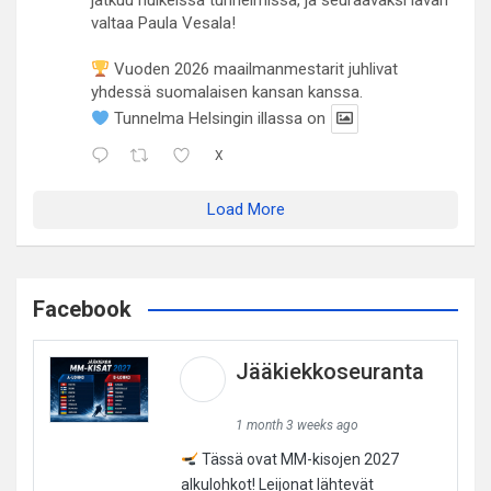
jatkuu huikeissa tunnelmissa, ja seuraavaksi lavan
valtaa Paula Vesala!
Vuoden 2026 maailmanmestarit juhlivat
yhdessä suomalaisen kansan kanssa.
Tunnelma Helsingin illassa on
X
Load More
Facebook
Jääkiekkoseuranta
1 month 3 weeks ago
Tässä ovat MM-kisojen 2027
alkulohkot! Leijonat lähtevät