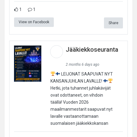
1
1
View on Facebook
Share
Jääkiekkoseuranta
2 months 6 days ago
LEIJONAT SAAPUVAT NYT
KANSANJUHLAN LAVALLE!
Hetki, jota tuhannet juhlakävijät
ovat odottaneet, on vihdoin
täällä! Vuoden 2026
maailmanmestarit saapuvat nyt
lavalle vastaanottamaan
suomalaisen jääkiekkokansan