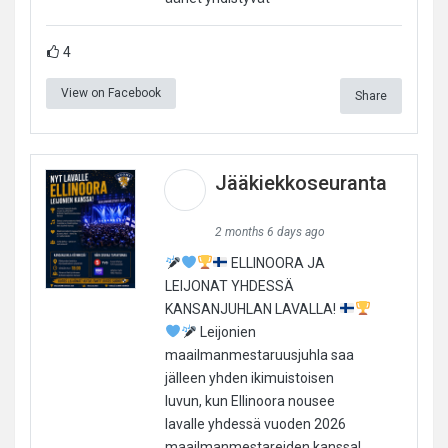
4
View on Facebook
Share
Jääkiekkoseuranta
2 months 6 days ago
ELLINOORA JA
LEIJONAT YHDESSÄ
KANSANJUHLAN LAVALLA!
Leijonien
maailmanmestaruusjuhla saa
jälleen yhden ikimuistoisen
luvun, kun Ellinoora nousee
lavalle yhdessä vuoden 2026
maailmanmestareiden kanssa!