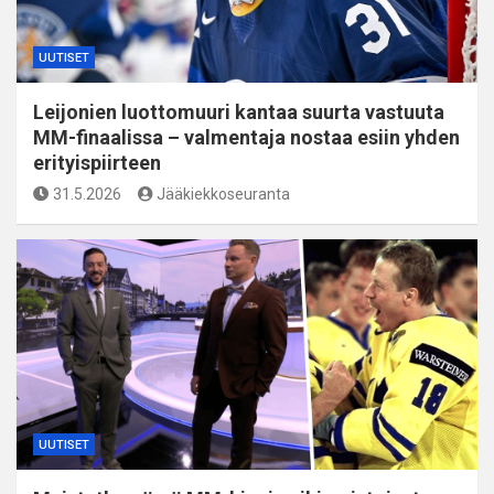
UUTISET
Leijonien luottomuuri kantaa suurta vastuuta
MM-finaalissa – valmentaja nostaa esiin yhden
erityispiirteen
31.5.2026
Jääkiekkoseuranta
UUTISET