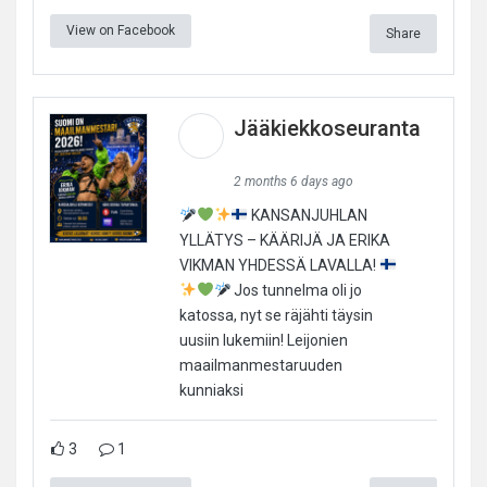
View on Facebook
Share
Jääkiekkoseuranta
2 months 6 days ago
KANSANJUHLAN
YLLÄTYS – KÄÄRIJÄ JA ERIKA
VIKMAN YHDESSÄ LAVALLA!
Jos tunnelma oli jo
katossa, nyt se räjähti täysin
uusiin lukemiin! Leijonien
maailmanmestaruuden
kunniaksi
3
1