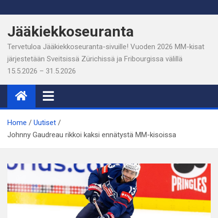
Skip
to
Jääkiekkoseuranta
content
Tervetuloa Jääkiekkoseuranta-sivuille! Vuoden 2026 MM-kisat
järjestetään Sveitsissä Zürichissä ja Fribourgissa välillä
15.5.2026 – 31.5.2026
Home
Uutiset
Johnny Gaudreau rikkoi kaksi ennätystä MM-kisoissa