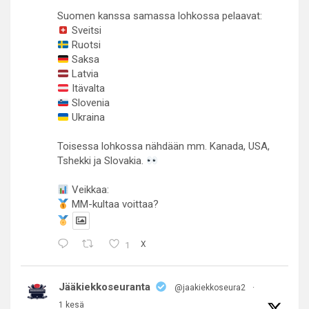
Suomen kanssa samassa lohkossa pelaavat:
Sveitsi
Ruotsi
Saksa
Latvia
Itävalta
Slovenia
Ukraina
Toisessa lohkossa nähdään mm. Kanada, USA,
Tshekki ja Slovakia.
Veikkaa:
MM-kultaa voittaa?
1
X
Jääkiekkoseuranta
@jaakiekkoseura2
·
1 kesä