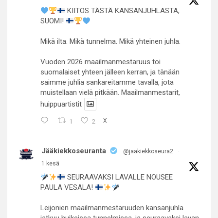
KIITOS TÄSTÄ KANSANJUHLASTA,
SUOMI!
Mikä ilta. Mikä tunnelma. Mikä yhteinen juhla.
Vuoden 2026 maailmanmestaruus toi
suomalaiset yhteen jälleen kerran, ja tänään
saimme juhlia sankareitamme tavalla, jota
muistellaan vielä pitkään. Maailmanmestarit,
huippuartistit
1
2
X
Jääkiekkoseuranta
@jaakiekkoseura2
·
1 kesä
SEURAAVAKSI LAVALLE NOUSEE
PAULA VESALA!
Leijonien maailmanmestaruuden kansanjuhla