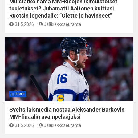
Muistatko nämä MM-kisojen ikimuistoiset
tuuletukset? Juhamatti Aaltonen kuittasi
Ruotsin legendalle: ”Olette jo hävinneet”
31.5.2026
Jääkiekkoseuranta
UUTISET
Sveitsiläismedia nostaa Aleksander Barkovin
MM-finaalin avainpelaajaksi
31.5.2026
Jääkiekkoseuranta