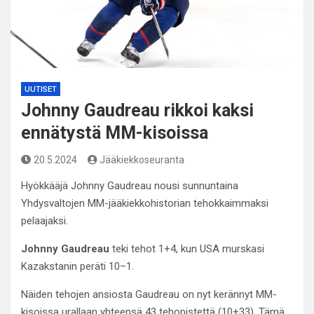
UUTISET
Johnny Gaudreau rikkoi kaksi
ennätystä MM-kisoissa
20.5.2024
Jääkiekkoseuranta
Hyökkääjä Johnny Gaudreau nousi sunnuntaina
Yhdysvaltojen MM-jääkiekkohistorian tehokkaimmaksi
pelaajaksi.
Johnny Gaudreau
teki tehot 1+4, kun USA murskasi
Kazakstanin peräti 10–1.
Näiden tehojen ansiosta Gaudreau on nyt kerännyt MM-
kisoissa urallaan yhteensä 43 tehopistettä (10+33). Tämä