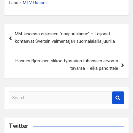
Lähde:
MTV Uutiset
Artikkelien
MM-kisoissa erikoinen ”naapuritilanne” – Leijonat
selaus
kohtaavat Sveitsin valmentajan suomalaisilla juurilla
Hannes Björninen rikkoo työssään tuhansien arvosta
tavaraa – eikä pahoittele
S
e
a
r
c
Twitter
h