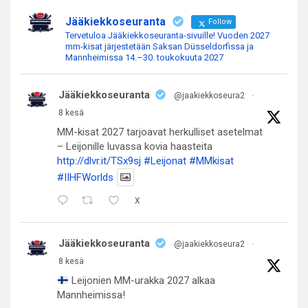
Jääkiekkoseuranta
Follow
Tervetuloa Jääkiekkoseuranta-sivuille! Vuoden 2027
mm-kisat järjestetään Saksan Düsseldorfissa ja
Mannheimissa 14.–30. toukokuuta 2027
Jääkiekkoseuranta
@jaakiekkoseura2
·
8 kesä
MM-kisat 2027 tarjoavat herkulliset asetelmat
– Leijonille luvassa kovia haasteita
http://dlvr.it/TSx9sj
#Leijonat
#MMkisat
#IIHFWorlds
X
Jääkiekkoseuranta
@jaakiekkoseura2
·
8 kesä
Leijonien MM-urakka 2027 alkaa
Mannheimissa!