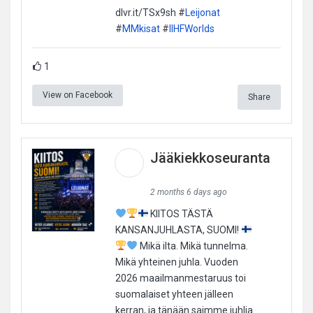
dlvr.it/TSx9sh #
Leijonat
#
MMkisat
#
IIHFWorlds
1
View on Facebook
Share
Jääkiekkoseuranta
2 months 6 days ago
KIITOS TÄSTÄ
KANSANJUHLASTA, SUOMI!
Mikä ilta. Mikä tunnelma.
Mikä yhteinen juhla. Vuoden
2026 maailmanmestaruus toi
suomalaiset yhteen jälleen
kerran, ja tänään saimme juhlia