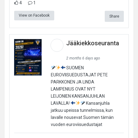
4
1
View on Facebook
Share
Jääkiekkoseuranta
2 months 6 days ago
SUOMEN
EUROVIISUEDUSTAJAT PETE
PARKKONEN JA LINDA
LAMPENIUS OVAT NYT
LEIJONIEN KANSANJUHLAN
LAVALLA!
Kansanjuhla
jatkuu upeissa tunnelmissa, kun
lavalle nousevat Suomen tämän
vuoden euroviisuedustajat