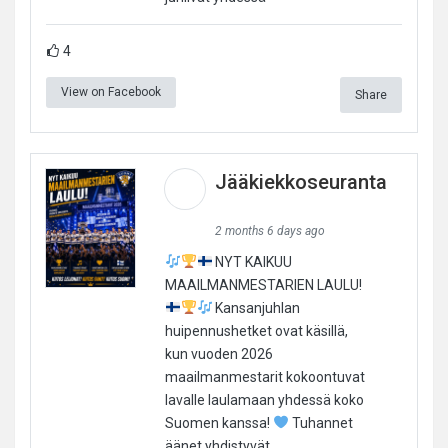
4
View on Facebook
Share
Jääkiekkoseuranta
2 months 6 days ago
NYT KAIKUU
MAAILMANMESTARIEN LAULU!
Kansanjuhlan
huipennushetket ovat käsillä,
kun vuoden 2026
maailmanmestarit kokoontuvat
lavalle laulamaan yhdessä koko
Suomen kanssa!
Tuhannet
äänet yhdistyvät