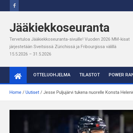
Skip
to
content
Jääkiekkoseuranta
Tervetuloa Jääkiekkoseuranta-sivuille! Vuoden 2026 MM-kisat
järjestetään Sveitsissä Zürichissä ja Fribourgissa välillä
15.5.2026 – 31.5.2026
OTTELUOHJELMA
TILASTOT
POWER RAN
Home
Uutiset
Jesse Puljujärvi tukena nuorelle Konsta Heleni