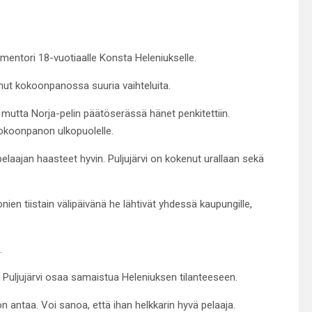
mentori 18-vuotiaalle Konsta Heleniukselle.
ut kokoonpanossa suuria vaihteluita.
, mutta Norja-pelin päätöserässä hänet penkitettiin.
kokoonpanon ulkopuolelle.
pelaajan haasteet hyvin. Puljujärvi on kokenut urallaan sekä
nien tiistain välipäivänä he lähtivät yhdessä kaupungille,
.
ljujärvi osaa samaistua Heleniuksen tilanteeseen.
 antaa. Voi sanoa, että ihan helkkarin hyvä pelaaja.