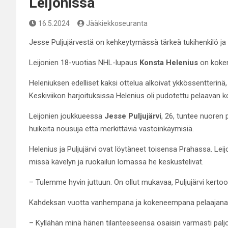
Leijonissa
16.5.2024
Jääkiekkoseuranta
Jesse Puljujärvestä on kehkeytymässä tärkeä tukihenkilö ja 
Leijonien 18-vuotias NHL-lupaus
Konsta Helenius
on koken
Heleniuksen edelliset kaksi ottelua alkoivat ykkössentterinä
Keskiviikon harjoituksissa Helenius oli pudotettu pelaavan 
Leijonien joukkueessa
Jesse Puljujärvi
, 26, tuntee nuoren 
huikeita nousuja että merkittäviä vastoinkäymisiä.
Helenius ja Puljujärvi ovat löytäneet toisensa Prahassa. Leijo
missä kävelyn ja ruokailun lomassa he keskustelivat.
– Tulemme hyvin juttuun. On ollut mukavaa, Puljujärvi kertoo
Kahdeksan vuotta vanhempana ja kokeneempana pelaajana Pu
– Kyllähän minä hänen tilanteeseensa osaisin varmasti paljon