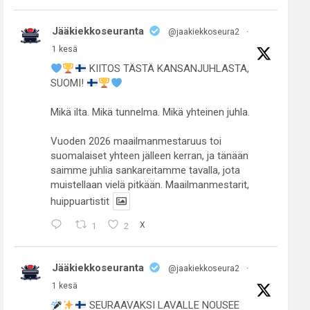
Jääkiekkoseuranta
@jaakiekkoseura2
·
1 kesä
KIITOS TÄSTÄ KANSANJUHLASTA,
SUOMI!
Mikä ilta. Mikä tunnelma. Mikä yhteinen juhla.
Vuoden 2026 maailmanmestaruus toi
suomalaiset yhteen jälleen kerran, ja tänään
saimme juhlia sankareitamme tavalla, jota
muistellaan vielä pitkään. Maailmanmestarit,
huippuartistit
1
2
X
Jääkiekkoseuranta
@jaakiekkoseura2
·
1 kesä
SEURAAVAKSI LAVALLE NOUSEE