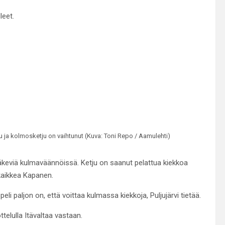
leet.
u ja kolmosketju on vaihtunut (Kuva: Toni Repo / Aamulehti)
 väkeviä kulmaväännöissä. Ketju on saanut pelattua kiekkoa
 kaikkea Kapanen.
eli paljon on, että voittaa kulmassa kiekkoja, Puljujärvi tietää.
ttelulla Itävaltaa vastaan.