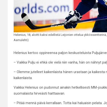
Helenius, 18, aloitti kaksi edellistä Leijonien ottelua ykkössentterin
Aamulehti)
Helenius kertoo oppineensa paljon keskusteluista Puljujärv
– Vaikka Pulju ei ehkä ole vielä niin vanha, hän on nähnyt pa
– Olemme jutelleet kaikenlaista hänen urastaan ja kaikesta m
kaikenlaista.
Vaikka Helenius on pudonnut ainakin hetkellisesti MM-joukku
suomalaista hirveästi haittaavan.
– Pitää mennä päivä kerrallaan. Totta kai haluaisin pelata. J