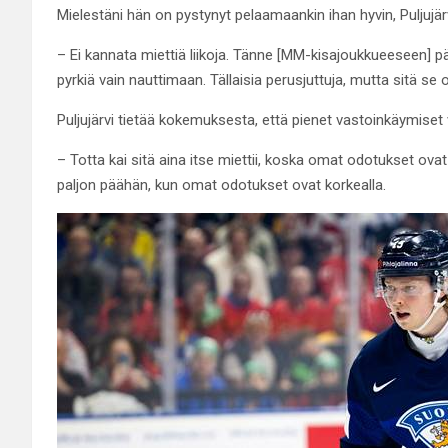
Mielestäni hän on pystynyt pelaamaankin ihan hyvin, Puljujär
– Ei kannata miettiä liikoja. Tänne [MM-kisajoukkueeseen] pä
pyrkiä vain nauttimaan. Tällaisia perusjuttuja, mutta sitä se 
Puljujärvi tietää kokemuksesta, että pienet vastoinkäymiset 
– Totta kai sitä aina itse miettii, koska omat odotukset ovat 
paljon päähän, kun omat odotukset ovat korkealla.