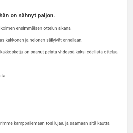
 hän on nähnyt paljon.
n kolmen ensimmäisen ottelun aikana.
aas kakkonen ja nelonen säilyivät ennallaan.
kkosketju on saanut pelata yhdessä kaksi edellistä ottelua.
sta.
imme kamppailemaan tosi lujaa, ja saamaan sitä kautta