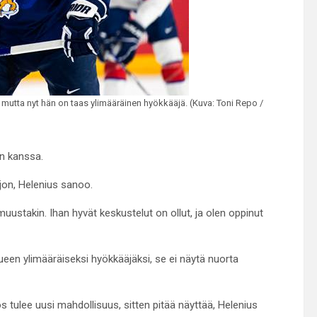
ä, mutta nyt hän on taas ylimääräinen hyökkääjä. (Kuva: Toni Repo /
en kanssa.
ljon, Helenius sanoo.
uustakin. Ihan hyvät keskustelut on ollut, ja olen oppinut
een ylimääräiseksi hyökkääjäksi, se ei näytä nuorta
os tulee uusi mahdollisuus, sitten pitää näyttää, Helenius