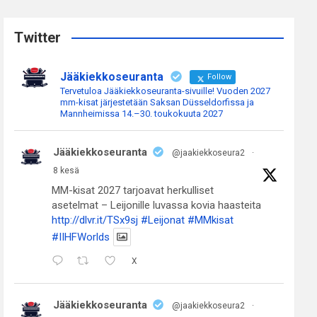
r
c
Twitter
h
Jääkiekkoseuranta
Follow
Tervetuloa Jääkiekkoseuranta-sivuille! Vuoden 2027
mm-kisat järjestetään Saksan Düsseldorfissa ja
Mannheimissa 14.–30. toukokuuta 2027
Jääkiekkoseuranta
@jaakiekkoseura2
·
8 kesä
MM-kisat 2027 tarjoavat herkulliset
asetelmat – Leijonille luvassa kovia haasteita
http://dlvr.it/TSx9sj
#Leijonat
#MMkisat
#IIHFWorlds
X
Jääkiekkoseuranta
@jaakiekkoseura2
·