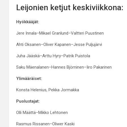
Leijonien ketjut keskiviikkona:
Hyökkääjät:
Jere Innala–Mikael Granlund–Valtteri Puustinen
Ahti Oksanen–Oliver Kapanen–Jesse Puljujärvi
Juha Jääskä–Arttu Hyry–Patrik Puistola
Saku Mäenalanen–Hannes Björninen–Iiro Pakarinen
Ylimääräiset:
Konsta Helenius, Pekka Jormakka
Puolustajat:
Olli Määttä–Mikko Lehtonen
Rasmus Rissanen–Oliwer Kaski