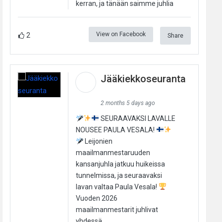
kerran, ja tänään saimme juhlia
View on Facebook
2
Share
Jääkiekkoseuranta
2 months 5 days ago
SEURAAVAKSI LAVALLE
NOUSEE PAULA VESALA!
Leijonien
maailmanmestaruuden
kansanjuhla jatkuu huikeissa
tunnelmissa, ja seuraavaksi
lavan valtaa Paula Vesala!
Vuoden 2026
maailmanmestarit juhlivat
yhdessä