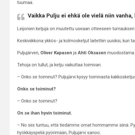
tuumaa.
Vaikka Pulju ei ehkä ole vielä niin vanha,
Leijonien ketjuja on muutettu useaan otteeseen turnaukse
Keskiviikkona ykkös- ja kolmosketjut laitettiin uusiksi, kun t
Puljujärven,
Oliver Kapasen
ja
Ahti Oksasen
muodostama ka
Tehoja on tullut, ja ketju vaikuttaa toimivan.
– Onko se toiminut? Puljujärvi kysyy toimivasta kakkosketju
Onko se toiminut?
– Onko se toiminut?
On se ihan hyvin toiminut.
– No siis tuntuu, että tiedämme omat hommamme siinä. Pyr
hyökkäyspeliä pyörimään, Puljujärvi sanoo.