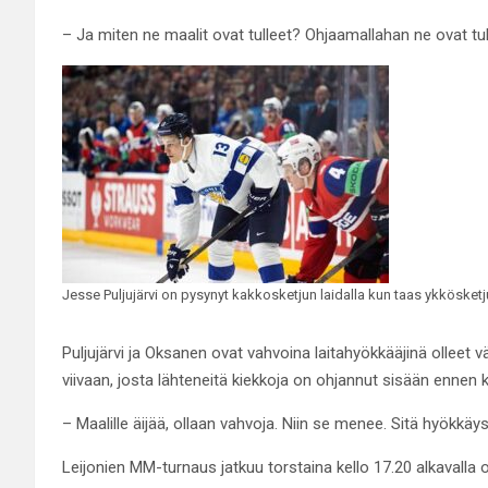
– Ja miten ne maalit ovat tulleet? Ohjaamallahan ne ovat tul
Jesse Puljujärvi on pysynyt kakkosketjun laidalla kun taas ykkösketj
Puljujärvi ja Oksanen ovat vahvoina laitahyökkääjinä olleet
viivaan, josta lähteneitä kiekkoja on ohjannut sisään ennen
– Maalille äijää, ollaan vahvoja. Niin se menee. Sitä hyökkäysp
Leijonien MM-turnaus jatkuu torstaina kello 17.20 alkavalla o