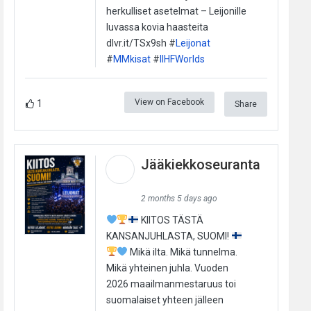
herkulliset asetelmat – Leijonille
luvassa kovia haasteita
dlvr.it/TSx9sh #
Leijonat
#
MMkisat
#
IIHFWorlds
View on Facebook
1
Share
Jääkiekkoseuranta
2 months 5 days ago
KIITOS TÄSTÄ
KANSANJUHLASTA, SUOMI!
Mikä ilta. Mikä tunnelma.
Mikä yhteinen juhla. Vuoden
2026 maailmanmestaruus toi
suomalaiset yhteen jälleen