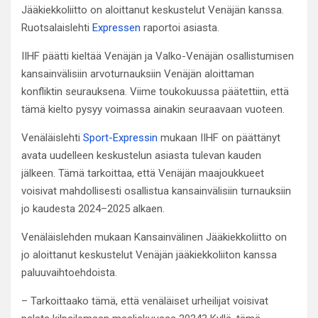
Jääkiekkoliitto on aloittanut keskustelut Venäjän kanssa.
Ruotsalaislehti
Expressen
raportoi asiasta.
IIHF päätti kieltää Venäjän ja Valko-Venäjän osallistumisen
kansainvälisiin arvoturnauksiin Venäjän aloittaman
konfliktin seurauksena. Viime toukokuussa päätettiin, että
tämä kielto pysyy voimassa ainakin seuraavaan vuoteen.
Venäläislehti
Sport-Expressin
mukaan IIHF on päättänyt
avata uudelleen keskustelun asiasta tulevan kauden
jälkeen. Tämä tarkoittaa, että Venäjän maajoukkueet
voisivat mahdollisesti osallistua kansainvälisiin turnauksiin
jo kaudesta 2024–2025 alkaen.
Venäläislehden mukaan Kansainvälinen Jääkiekkoliitto on
jo aloittanut keskustelut Venäjän jääkiekkoliiton kanssa
paluuvaihtoehdoista.
– Tarkoittaako tämä, että venäläiset urheilijat voisivat