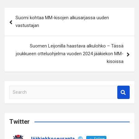
Artikkelien
Suomi kohtaa MM-kisojen alkusarjassa uuden
selaus
vastustajan
Suomen Leijonilla haastava alkulohko – Tässä
joukkueen otteluohjelma vuoden 2024 jääkiekon MM-
kisoissa
S
e
a
r
c
Twitter
h
Jääkiekkoseuranta
Follow