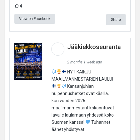
4
View on Facebook
Share
Jääkiekkoseuranta
2 months 1 week ago
NYT KAIKUU
MAAILMANMESTARIEN LAULU!
Kansanjuhlan
huipennushetket ovat käsillä,
kun vuoden 2026
maailmanmestarit kokoontuvat
lavalle laulamaan yhdessä koko
Suomen kanssa!
Tuhannet
äänet yhdistyvät