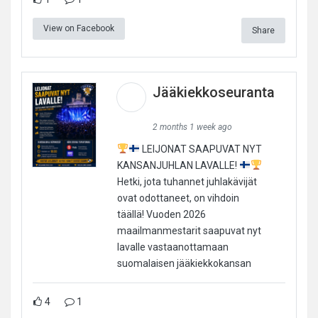
View on Facebook
Share
Jääkiekkoseuranta
2 months 1 week ago
LEIJONAT SAAPUVAT NYT
KANSANJUHLAN LAVALLE!
Hetki, jota tuhannet juhlakävijät
ovat odottaneet, on vihdoin
täällä! Vuoden 2026
maailmanmestarit saapuvat nyt
lavalle vastaanottamaan
suomalaisen jääkiekkokansan
4
1