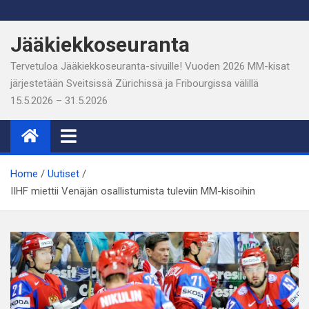
Skip
to
Jääkiekkoseuranta
content
Tervetuloa Jääkiekkoseuranta-sivuille! Vuoden 2026 MM-kisat
järjestetään Sveitsissä Zürichissä ja Fribourgissa välillä
15.5.2026 – 31.5.2026
Home
Uutiset
IIHF miettii Venäjän osallistumista tuleviin MM-kisoihin