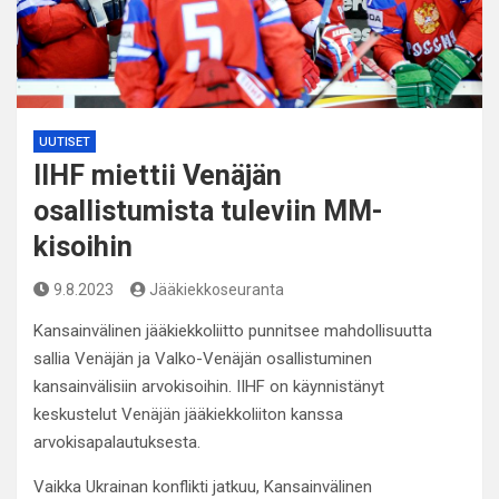
UUTISET
IIHF miettii Venäjän
osallistumista tuleviin MM-
kisoihin
9.8.2023
Jääkiekkoseuranta
Kansainvälinen jääkiekkoliitto punnitsee mahdollisuutta
sallia Venäjän ja Valko-Venäjän osallistuminen
kansainvälisiin arvokisoihin. IIHF on käynnistänyt
keskustelut Venäjän jääkiekkoliiton kanssa
arvokisapalautuksesta.
Vaikka Ukrainan konflikti jatkuu, Kansainvälinen