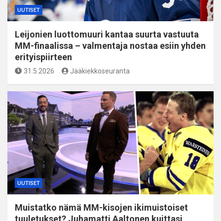
UUTISET
Leijonien luottomuuri kantaa suurta vastuuta
MM-finaalissa – valmentaja nostaa esiin yhden
erityispiirteen
31.5.2026
Jääkiekkoseuranta
UUTISET
Muistatko nämä MM-kisojen ikimuistoiset
tuuletukset? Juhamatti Aaltonen kuittasi