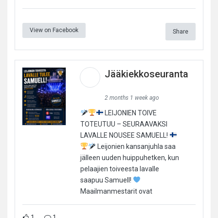
View on Facebook
Share
Jääkiekkoseuranta
2 months 1 week ago
LEIJONIEN TOIVE
TOTEUTUU – SEURAAVAKSI
LAVALLE NOUSEE SAMUELL!
Leijonien kansanjuhla saa
jälleen uuden huippuhetken, kun
pelaajien toiveesta lavalle
saapuu Samuell!
Maailmanmestarit ovat
1
1