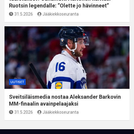
Ruotsin legendalle: ”Olette jo hävinneet”
31.5.2026
Jääkiekkoseuranta
UUTISET
Sveitsiläismedia nostaa Aleksander Barkovin
MM-finaalin avainpelaajaksi
31.5.2026
Jääkiekkoseuranta