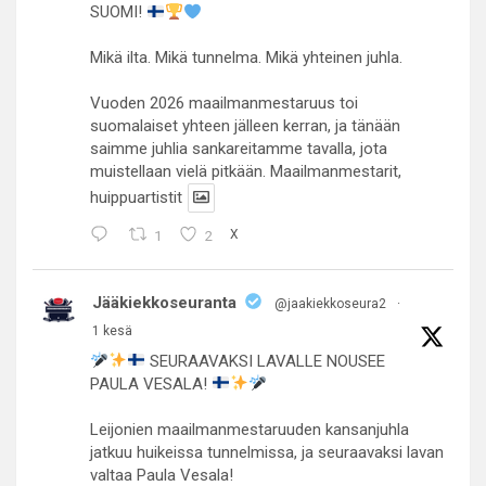
SUOMI!
Mikä ilta. Mikä tunnelma. Mikä yhteinen juhla.
Vuoden 2026 maailmanmestaruus toi
suomalaiset yhteen jälleen kerran, ja tänään
saimme juhlia sankareitamme tavalla, jota
muistellaan vielä pitkään. Maailmanmestarit,
huippuartistit
1
2
X
Jääkiekkoseuranta
@jaakiekkoseura2
·
1 kesä
SEURAAVAKSI LAVALLE NOUSEE
PAULA VESALA!
Leijonien maailmanmestaruuden kansanjuhla
jatkuu huikeissa tunnelmissa, ja seuraavaksi lavan
valtaa Paula Vesala!