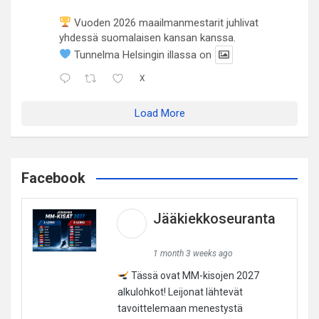
Vuoden 2026 maailmanmestarit juhlivat
yhdessä suomalaisen kansan kanssa.
Tunnelma Helsingin illassa on
X
Load More
Facebook
Jääkiekkoseuranta
1 month 3 weeks ago
Tässä ovat MM-kisojen 2027
alkulohkot! Leijonat lähtevät
tavoittelemaan menestystä