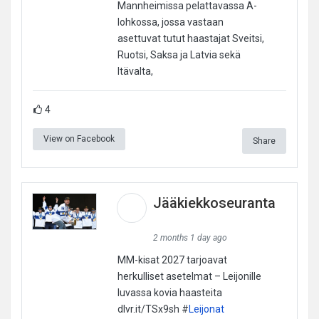
Mannheimissa pelattavassa A-
lohkossa, jossa vastaan
asettuvat tutut haastajat Sveitsi,
Ruotsi, Saksa ja Latvia sekä
Itävalta,
4
View on Facebook
Share
Jääkiekkoseuranta
2 months 1 day ago
MM-kisat 2027 tarjoavat
herkulliset asetelmat – Leijonille
luvassa kovia haasteita
dlvr.it/TSx9sh #
Leijonat