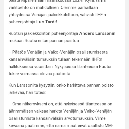
palata kilpailemaan maaliskuussa 2024? Kyllä, tämä
vaihtoehto on mahdollinen. Olemme parhaillaan
yhteydessä Venäjän jääkiekkoliittoon, vahvisti IIHF:n
puheenjohtaja
Luc Tardif
.
Ruotsin jääkiekkoliiton puheenjohtaja
Anders Larssonin
mukaan Ruotsi ei tue pannan poistoa.
– Päätös Venäjän ja Valko-Venäjän osallistumisesta
kansainvälisiin turnauksiin tullaan tekemään IIHF:n
hallituksessa vuosittain. Nykyisessä tilanteessa Ruotsi
tukee voimassa olevaa päätöstä.
Kun Larssonilta kysyttiin, onko harkittava pannan poisto
järkevää, hän totesi:
– Oma näkemykseni on, että nykyisessä tilanteessa on
äärimmäisen vaikeaa harkita Venäjän ja Valko-Venäjän
osallistumista kansainvälisiin arvoturnauksiin. Viime
keväänä päätimme, että nämä maat eivät osallistu MM-