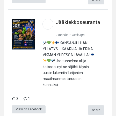
Jääkiekkoseuranta
2 months 1 week ago
KANSANJUHLAN
YLLÄTYS – KÄÄRIJÄ JA ERIKA
VIKMAN YHDESSÄ LAVALLA!
Jos tunnelma oli jo
katossa, nyt se räjähti täysin
uusiin lukemiin! Leijonien
maailmanmestaruuden
kunniaksi
3
1
View on Facebook
Share