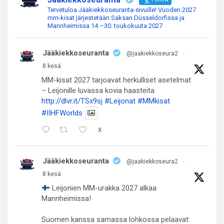
Tervetuloa Jääkiekkoseuranta-sivuille! Vuoden 2027
mm-kisat järjestetään Saksan Düsseldorfissa ja
Mannheimissa 14.–30. toukokuuta 2027
Jääkiekkoseuranta
@jaakiekkoseura2
·
8 kesä
MM-kisat 2027 tarjoavat herkulliset asetelmat
– Leijonille luvassa kovia haasteita
http://dlvr.it/TSx9sj
#Leijonat
#MMkisat
#IIHFWorlds
X
Jääkiekkoseuranta
@jaakiekkoseura2
·
8 kesä
Leijonien MM-urakka 2027 alkaa
Mannheimissa!
Suomen kanssa samassa lohkossa pelaavat: