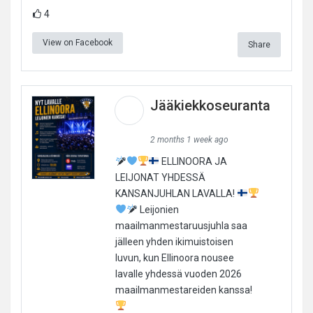
4
View on Facebook
Share
Jääkiekkoseuranta
2 months 1 week ago
ELLINOORA JA
LEIJONAT YHDESSÄ
KANSANJUHLAN LAVALLA!
Leijonien
maailmanmestaruusjuhla saa
jälleen yhden ikimuistoisen
luvun, kun Ellinoora nousee
lavalle yhdessä vuoden 2026
maailmanmestareiden kanssa!