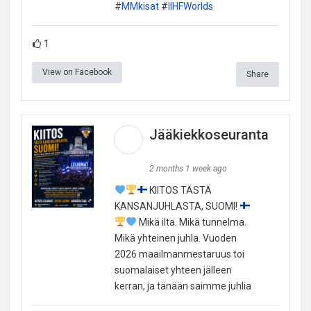
#
MMkisat
#
IIHFWorlds
1
View on Facebook
Share
Jääkiekkoseuranta
2 months 1 week ago
KIITOS TÄSTÄ
KANSANJUHLASTA, SUOMI!
Mikä ilta. Mikä tunnelma.
Mikä yhteinen juhla. Vuoden
2026 maailmanmestaruus toi
suomalaiset yhteen jälleen
kerran, ja tänään saimme juhlia