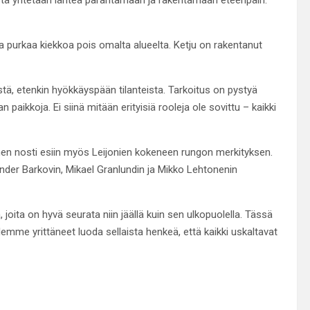
 ja purkaa kiekkoa pois omalta alueelta. Ketju on rakentanut
, etenkin hyökkäyspään tilanteista. Tarkoitus on pystyä
aikkoja. Ei siinä mitään erityisiä rooleja ole sovittu – kaikki
inen nosti esiin myös Leijonien kokeneen rungon merkityksen.
nder Barkovin, Mikael Granlundin ja Mikko Lehtonenin
 joita on hyvä seurata niin jäällä kuin sen ulkopuolella. Tässä
emme yrittäneet luoda sellaista henkeä, että kaikki uskaltavat