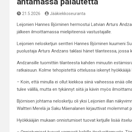
antamassa palautetta
21.5.2026
Jääkiekkoseuranta
Leijonien Hannes Björninen hermostui Latvian Arturs Andzan
jälkeen ilmoittamassa mielipiteensä vastustajalle.
Leijonien nelosketjun sentteri Hannes Björninen kuumeni S
puolustaja Arturs Andzans taklasi hänet tilanteessa, jossa k
Andzansille tuomittiin tilanteesta kahden minuutin estämisr
ratkaisuun. Kolme tehopistettä ottelussa iskenyt hyökkääjä 
– Koin, että minulla ei ollut kiekkoa siinä vaiheessa enää olle
tulee välillä, mutta en tykännyt siitä ja kävin myös ilmoitt
Björnisen johtama nelosketju oli yksi Leijonien illan näkyvim
Waltteri Merelä ja Saku Mäenalanen kirjauttivat molemmat p
Hyökkääjän mukaan onnistumiset tuovat ketjulle lisää itsel
– Onnistumiset tuovat varmasti kaikille itseluottamusta. T