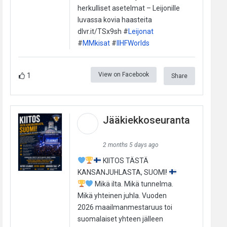
herkulliset asetelmat – Leijonille
luvassa kovia haasteita
dlvr.it/TSx9sh #
Leijonat
#
MMkisat
#
IIHFWorlds
View on Facebook
1
Share
Jääkiekkoseuranta
2 months 5 days ago
KIITOS TÄSTÄ
KANSANJUHLASTA, SUOMI!
Mikä ilta. Mikä tunnelma.
Mikä yhteinen juhla. Vuoden
2026 maailmanmestaruus toi
suomalaiset yhteen jälleen