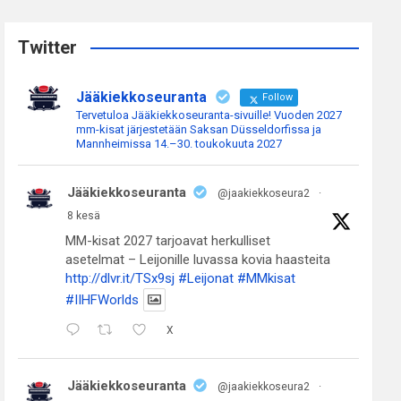
r
c
Twitter
h
Jääkiekkoseuranta
Follow
Tervetuloa Jääkiekkoseuranta-sivuille! Vuoden 2027
mm-kisat järjestetään Saksan Düsseldorfissa ja
Mannheimissa 14.–30. toukokuuta 2027
Jääkiekkoseuranta
@jaakiekkoseura2
·
8 kesä
MM-kisat 2027 tarjoavat herkulliset
asetelmat – Leijonille luvassa kovia haasteita
http://dlvr.it/TSx9sj
#Leijonat
#MMkisat
#IIHFWorlds
X
Jääkiekkoseuranta
@jaakiekkoseura2
·