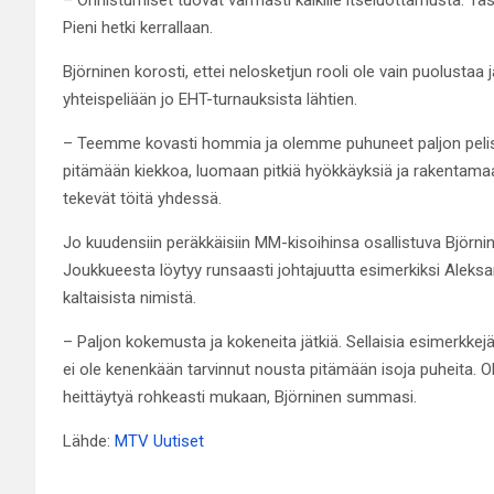
Pieni hetki kerrallaan.
Björninen korosti, ettei nelosketjun rooli ole vain puolustaa
yhteispeliään jo EHT-turnauksista lähtien.
– Teemme kovasti hommia ja olemme puhuneet paljon pelistä
pitämään kiekkoa, luomaan pitkiä hyökkäyksiä ja rakentamaan p
tekevät töitä yhdessä.
Jo kuudensiin peräkkäisiin MM-kisoihinsa osallistuva Björn
Joukkueesta löytyy runsaasti johtajuutta esimerkiksi Aleksa
kaltaisista nimistä.
– Paljon kokemusta ja kokeneita jätkiä. Sellaisia esimerkkejä,
ei ole kenenkään tarvinnut nousta pitämään isoja puheita. Ol
heittäytyä rohkeasti mukaan, Björninen summasi.
Lähde:
MTV Uutiset