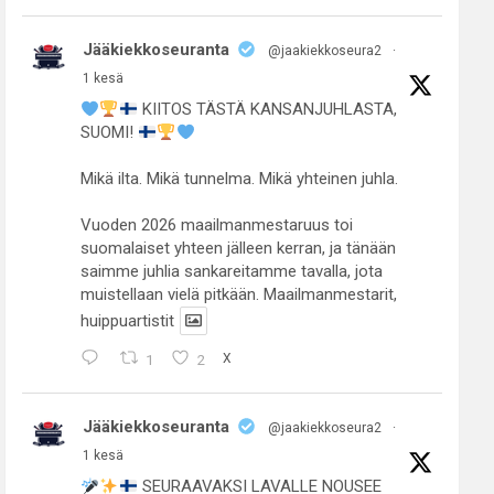
Jääkiekkoseuranta
@jaakiekkoseura2
·
1 kesä
KIITOS TÄSTÄ KANSANJUHLASTA,
SUOMI!
Mikä ilta. Mikä tunnelma. Mikä yhteinen juhla.
Vuoden 2026 maailmanmestaruus toi
suomalaiset yhteen jälleen kerran, ja tänään
saimme juhlia sankareitamme tavalla, jota
muistellaan vielä pitkään. Maailmanmestarit,
huippuartistit
1
2
X
Jääkiekkoseuranta
@jaakiekkoseura2
·
1 kesä
SEURAAVAKSI LAVALLE NOUSEE