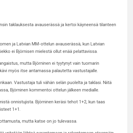
sin taklauksesta avauserässä ja kertoi käyneensä tilanteen
uomen ja Latvian MM-ottelun avauserässä, kun Latvian
iekko ei Björnisen mielestä ollut enää pelattavissa.
angaistus, mutta Björninen ei tyytynyt vain tuomarin
kävi myös itse antamassa palautetta vastustajalle.
nkaan. Vastustaja tuli vähän selän puolelta ja taklasi. Niitä
amassa, Björninen kommentoi ottelun jälkeen medialle.
mistä onnistujista. Björninen keräsi tehot 1+2, kun taas
isteet 1+1.
uottamusta, mutta katse on jo tulevassa.
ästä yritetään lähteä parantamaan ja rakentamaan eteenpäin.