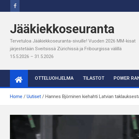
Skip
to
content
Jääkiekkoseuranta
Tervetuloa Jääkiekkoseuranta-sivuille! Vuoden 2026 MM-kisat
järjestetään Sveitsissä Zürichissä ja Fribourgissa välillä
15.5.2026 – 31.5.2026
OTTELUOHJELMA
TILASTOT
POWER RAN
Home
Uutiset
Hannes Björninen kiehahti Latvian taklauksest