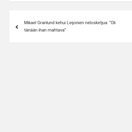
Artikkelien
Mikael Granlund kehui Leijonien nelosketjua: “Oli
selaus
tänään ihan mahtava”