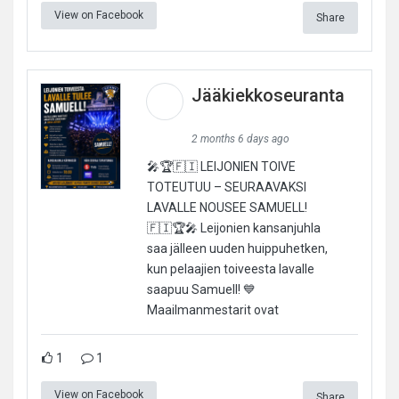
View on Facebook
Share
Jääkiekkoseuranta
2 months 6 days ago
🎤🏆🇫🇮 LEIJONIEN TOIVE
TOTEUTUU – SEURAAVAKSI
LAVALLE NOUSEE SAMUELL!
🇫🇮🏆🎤 Leijonien kansanjuhla
saa jälleen uuden huippuhetken,
kun pelaajien toiveesta lavalle
saapuu Samuell! 💙
Maailmanmestarit ovat
1
1
View on Facebook
Share