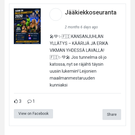
Jääkiekkoseuranta
2 months 6 days ago
🎤💚✨🇫🇮 KANSANJUHLAN
YLLÄTYS – KÄÄRIJÄ JA ERIKA
VIKMAN YHDESSÄ LAVALLA!
🇫🇮✨💚🎤 Jos tunnelma oli jo
katossa, nyt se räjähti täysin
uusiin lukemiin! Leijonien
maailmanmestaruuden
kunniaksi
3
1
View on Facebook
Share