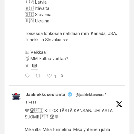
🇱🇻 Latvia
🇦🇹 Itävalta
🇸🇮 Slovenia
🇺🇦 Ukraina
Toisessa lohkossa nähdään mm. Kanada, USA,
Tshekki ja Slovakia. 👀
📊 Veikkaa:
🥇 MM-kultaa voittaa?
🏅
1
X
Jääkiekkoseuranta
@jaakiekkoseura2
·
1 kesä
💙🏆🇫🇮 KIITOS TÄSTÄ KANSANJUHLASTA,
SUOMI! 🇫🇮🏆💙
Mikä ilta. Mikä tunnelma. Mikä yhteinen juhla.