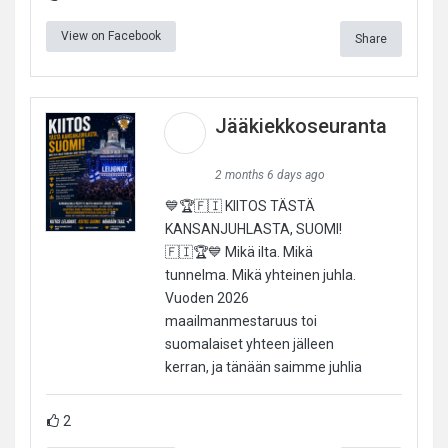
View on Facebook
Share
Jääkiekkoseuranta
2 months 6 days ago
💙🏆🇫🇮 KIITOS TÄSTÄ
KANSANJUHLASTA, SUOMI!
🇫🇮🏆💙 Mikä ilta. Mikä
tunnelma. Mikä yhteinen juhla.
Vuoden 2026
maailmanmestaruus toi
suomalaiset yhteen jälleen
kerran, ja tänään saimme juhlia
2