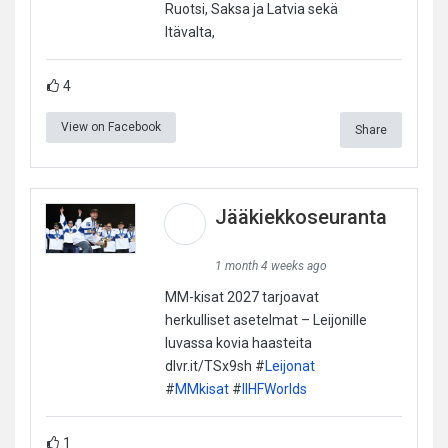
Ruotsi, Saksa ja Latvia sekä
Itävalta,
4
View on Facebook
Share
Jääkiekkoseuranta
1 month 4 weeks ago
MM-kisat 2027 tarjoavat
herkulliset asetelmat – Leijonille
luvassa kovia haasteita
dlvr.it/TSx9sh #
Leijonat
#
MMkisat
#
IIHFWorlds
1