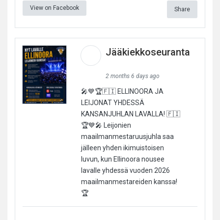
View on Facebook
Share
Jääkiekkoseuranta
2 months 6 days ago
🎤💙🏆🇫🇮 ELLINOORA JA
LEIJONAT YHDESSÄ
KANSANJUHLAN LAVALLA! 🇫🇮
🏆💙🎤 Leijonien
maailmanmestaruusjuhla saa
jälleen yhden ikimuistoisen
luvun, kun Ellinoora nousee
lavalle yhdessä vuoden 2026
maailmanmestareiden kanssa!
🏆