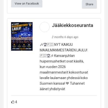
View on Facebook
Share
Jääkiekkoseuranta
2 months 6 days ago
🎶🏆🇫🇮 NYT KAIKUU
MAAILMANMESTARIEN LAULU!
🇫🇮🏆🎶 Kansanjuhlan
huipennushetket ovat käsillä,
kun vuoden 2026
maailmanmestarit kokoontuvat
lavalle laulamaan yhdessä koko
Suomen kanssa! 💙 Tuhannet
äänet yhdistyvät
4