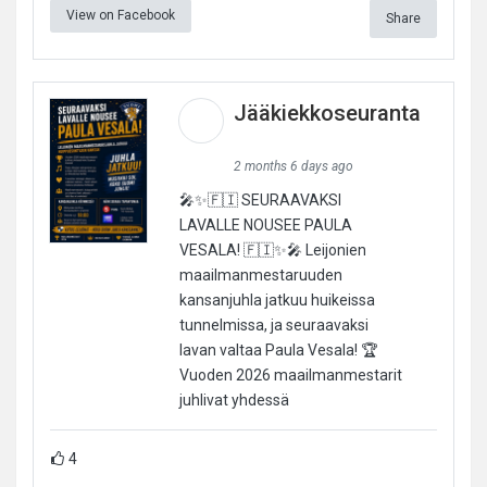
View on Facebook
Share
Jääkiekkoseuranta
2 months 6 days ago
🎤✨🇫🇮 SEURAAVAKSI
LAVALLE NOUSEE PAULA
VESALA! 🇫🇮✨🎤 Leijonien
maailmanmestaruuden
kansanjuhla jatkuu huikeissa
tunnelmissa, ja seuraavaksi
lavan valtaa Paula Vesala! 🏆
Vuoden 2026 maailmanmestarit
juhlivat yhdessä
4