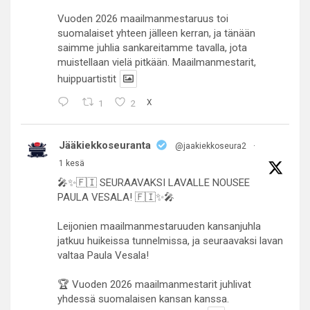
Vuoden 2026 maailmanmestaruus toi
suomalaiset yhteen jälleen kerran, ja tänään
saimme juhlia sankareitamme tavalla, jota
muistellaan vielä pitkään. Maailmanmestarit,
huippuartistit
1
2
X
Jääkiekkoseuranta
@jaakiekkoseura2
·
1 kesä
🎤✨🇫🇮 SEURAAVAKSI LAVALLE NOUSEE
PAULA VESALA! 🇫🇮✨🎤
Leijonien maailmanmestaruuden kansanjuhla
jatkuu huikeissa tunnelmissa, ja seuraavaksi lavan
valtaa Paula Vesala!
🏆 Vuoden 2026 maailmanmestarit juhlivat
yhdessä suomalaisen kansan kanssa.