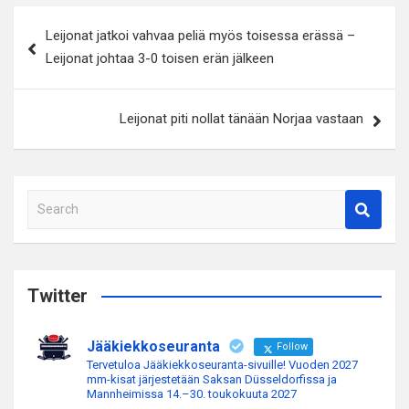
Artikkelien
Leijonat jatkoi vahvaa peliä myös toisessa erässä –
selaus
Leijonat johtaa 3-0 toisen erän jälkeen
Leijonat piti nollat tänään Norjaa vastaan
S
e
a
r
c
Twitter
h
Jääkiekkoseuranta
Follow
Tervetuloa Jääkiekkoseuranta-sivuille! Vuoden 2027
mm-kisat järjestetään Saksan Düsseldorfissa ja
Mannheimissa 14.–30. toukokuuta 2027