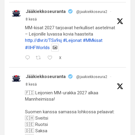
Jääkiekkoseuranta
@jaakiekkoseura2
·
8 kesä
MM-kisat 2027 tarjoavat herkulliset asetelmat
– Leijonille luvassa kovia haasteita
http://dlvr.it/TSx9sj
#Leijonat
#MMkisat
#IIHFWorlds
X
Jääkiekkoseuranta
@jaakiekkoseura2
·
8 kesä
🇫🇮 Leijonien MM-urakka 2027 alkaa
Mannheimissa!
Suomen kanssa samassa lohkossa pelaavat:
🇨🇭 Sveitsi
🇸🇪 Ruotsi
🇩🇪 Saksa