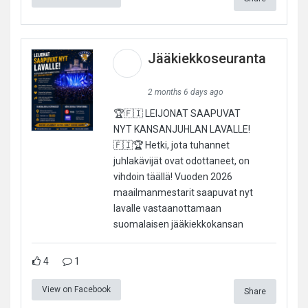
Jääkiekkoseuranta
2 months 6 days ago
🏆🇫🇮 LEIJONAT SAAPUVAT
NYT KANSANJUHLAN LAVALLE!
🇫🇮🏆 Hetki, jota tuhannet
juhlakävijät ovat odottaneet, on
vihdoin täällä! Vuoden 2026
maailmanmestarit saapuvat nyt
lavalle vastaanottamaan
suomalaisen jääkiekkokansan
4
1
View on Facebook
Share