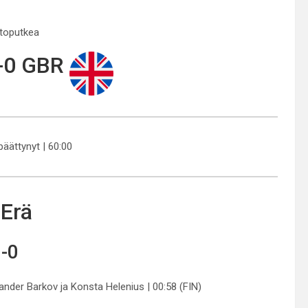
ttoputkea
-0 GBR
 päättynyt | 60:00
 Erä
-0
sander Barkov ja Konsta Helenius | 00:58 (FIN)