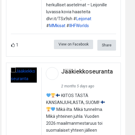
herkulliset asetelmat – Leijonille
luvassa kovia haasteita
dlvr.it/TSx9sh #
Leijonat
#
MMkisat
#
IIHFWorlds
View on Facebook
1
Share
Jääkiekkoseuranta
2 months 5 days ago
KIITOS TÄSTÄ
KANSANJUHLASTA, SUOMI!
Mikä ilta. Mikä tunnelma.
Mikä yhteinen juhla. Vuoden
2026 maailmanmestaruus toi
suomalaiset yhteen jälleen