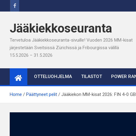
Skip
to
content
Jääkiekkoseuranta
Tervetuloa Jääkiekkoseuranta-sivuille! Vuoden 2026 MM-kisat
järjestetään Sveitsissä Zürichissä ja Fribourgissa välillä
15.5.2026 – 31.5.2026
OTTELUOHJELMA
TILASTOT
POWER RAN
Home
Päättyneet pelit
Jääkiekon MM-kisat 2026: FIN 4-0 G