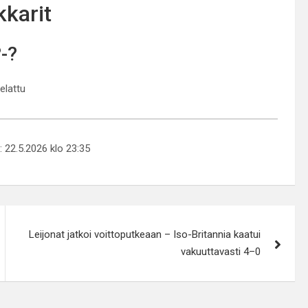
karit
?-?
pelattu
y: 22.5.2026 klo 23:35
Leijonat jatkoi voittoputkeaan – Iso-Britannia kaatui
vakuuttavasti 4–0