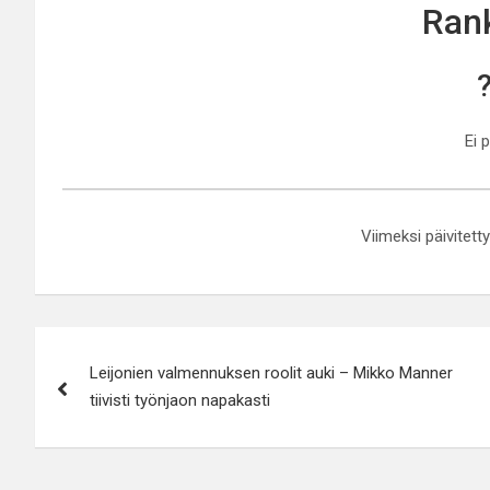
Rank
Ei 
Viimeksi päivitett
Artikkelien
Leijonien valmennuksen roolit auki – Mikko Manner
selaus
tiivisti työnjaon napakasti