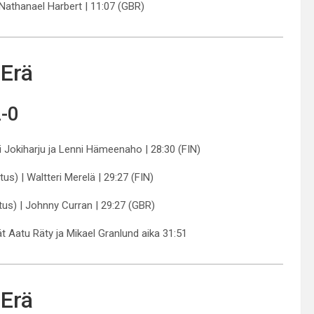
 Nathanael Harbert | 11:07 (GBR)
 Erä
-0
ri Jokiharju ja Lenni Hämeenaho | 28:30 (FIN)
us) | Waltteri Merelä | 29:27 (FIN)
us) | Johnny Curran | 29:27 (GBR)
t Aatu Räty ja Mikael Granlund aika 31:51
 Erä