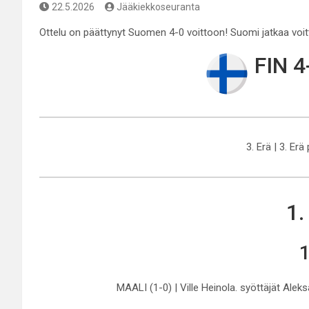
22.5.2026
Jääkiekkoseuranta
Ottelu on päättynyt Suomen 4-0 voittoon! Suomi jatkaa voi
FIN 4
3. Erä | 3. Erä
1.
1
MAALI (1-0) | Ville Heinola. syöttäjät Alek