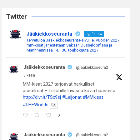
r
c
Twitter
h
Jääkiekkoseuranta
Follow
Tervetuloa Jääkiekkoseuranta-sivuille! Vuoden 2027
mm-kisat järjestetään Saksan Düsseldorfissa ja
Mannheimissa 14.–30. toukokuuta 2027
Jääkiekkoseuranta
@jaakiekkoseura2
·
8 kesä
MM-kisat 2027 tarjoavat herkulliset
asetelmat – Leijonille luvassa kovia haasteita
http://dlvr.it/TSx9sj
#Leijonat
#MMkisat
#IIHFWorlds
X
Jääkiekkoseuranta
@jaakiekkoseura2
·