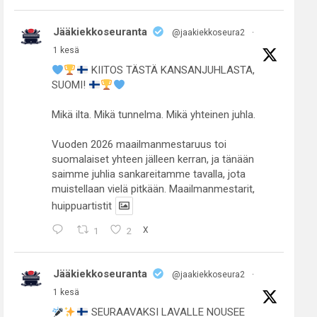
Jääkiekkoseuranta
@jaakiekkoseura2
·
1 kesä
KIITOS TÄSTÄ KANSANJUHLASTA,
SUOMI!
Mikä ilta. Mikä tunnelma. Mikä yhteinen juhla.
Vuoden 2026 maailmanmestaruus toi
suomalaiset yhteen jälleen kerran, ja tänään
saimme juhlia sankareitamme tavalla, jota
muistellaan vielä pitkään. Maailmanmestarit,
huippuartistit
1
2
X
Jääkiekkoseuranta
@jaakiekkoseura2
·
1 kesä
SEURAAVAKSI LAVALLE NOUSEE