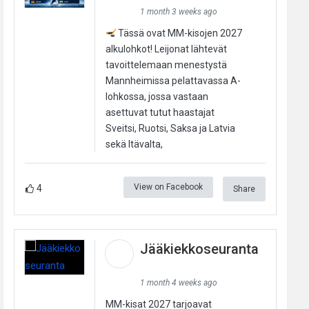
1 month 3 weeks ago
Tässä ovat MM-kisojen 2027
alkulohkot! Leijonat lähtevät
tavoittelemaan menestystä
Mannheimissa pelattavassa A-
lohkossa, jossa vastaan
asettuvat tutut haastajat
Sveitsi, Ruotsi, Saksa ja Latvia
sekä Itävalta,
View on Facebook
4
Share
Jääkiekkoseuranta
1 month 4 weeks ago
MM-kisat 2027 tarjoavat