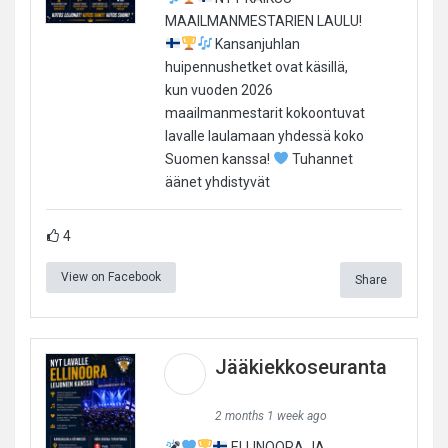
MAAILMANMESTARIEN LAULU!
Kansanjuhlan
huipennushetket ovat käsillä,
kun vuoden 2026
maailmanmestarit kokoontuvat
lavalle laulamaan yhdessä koko
Suomen kanssa!
Tuhannet
äänet yhdistyvät
4
View on Facebook
Share
Jääkiekkoseuranta
2 months 1 week ago
ELLINOORA JA