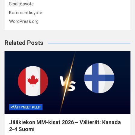
Sisältösyöte
Kommenttisyöte
WordPress.org
Related Posts
PÄÄTTYNEET PELIT
Jääkiekon MM-kisat 2026 – Välierät: Kanada
2-4 Suomi