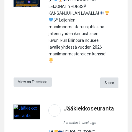
LEIJONAT YHDESSÄ
KANSANJUHLAN LAVALLA!
Leijonien
maailmanmestaruusjuhla saa
jälleen yhden ikimuistoisen
luvun, kun Ellinoora nousee
lavalle yhdessä vuoden 2026
maailmanmestareiden kanssa!
View on Facebook
Share
Jääkiekkoseuranta
2 months 1 week ago
LEIJONIEN TOIVE