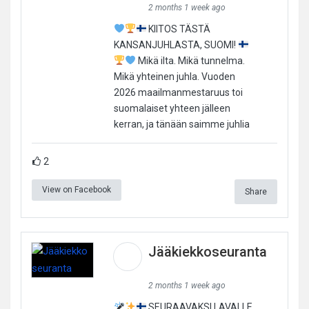
2 months 1 week ago
KIITOS TÄSTÄ
KANSANJUHLASTA, SUOMI!
Mikä ilta. Mikä tunnelma.
Mikä yhteinen juhla. Vuoden
2026 maailmanmestaruus toi
suomalaiset yhteen jälleen
kerran, ja tänään saimme juhlia
2
View on Facebook
Share
Jääkiekkoseuranta
2 months 1 week ago
SEURAAVAKSI LAVALLE