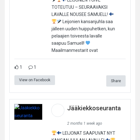
TOTEUTUU – SEURAAVAKSI
LAVALLE NOUSEE SAMUELL!
Leijonien kansanjuhla saa
jälleen uuden huippuhetken, kun
pelaajien toiveesta lavalle
saapuu Samuell!
Maailmanmestarit ovat
1
1
View on Facebook
Share
Jääkiekkoseuranta
2 months 1 week ago
LEIJONAT SAAPUVAT NYT