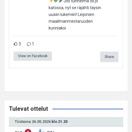
Jos tunnelma oli jo
katossa, nyt se räjähti täysin
uusiin lukemiin! Leijonien
maailmanmestaruuden
kunniaksi
3
1
View on Facebook
Share
Tulevat ottelut
Tiistaina 26.05.2026
klo 21.20