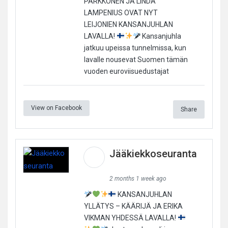
PARKKONEN JA LINDA
LAMPENIUS OVAT NYT
LEIJONIEN KANSANJUHLAN
LAVALLA!
Kansanjuhla
jatkuu upeissa tunnelmissa, kun
lavalle nousevat Suomen tämän
vuoden euroviisuedustajat
View on Facebook
Share
Jääkiekkoseuranta
2 months 1 week ago
KANSANJUHLAN
YLLÄTYS – KÄÄRIJÄ JA ERIKA
VIKMAN YHDESSÄ LAVALLA!