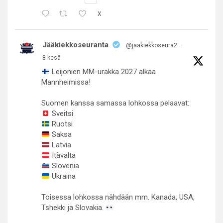
X
Jääkiekkoseuranta
@jaakiekkoseura2
·
8 kesä
Leijonien MM-urakka 2027 alkaa
Mannheimissa!
Suomen kanssa samassa lohkossa pelaavat:
Sveitsi
Ruotsi
Saksa
Latvia
Itävalta
Slovenia
Ukraina
Toisessa lohkossa nähdään mm. Kanada, USA,
Tshekki ja Slovakia.