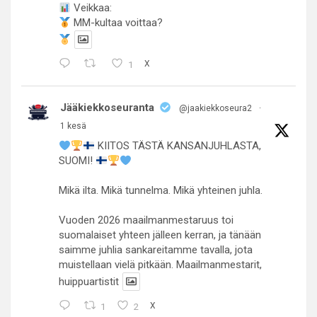
Veikkaa:
MM-kultaa voittaa?
1
X
Jääkiekkoseuranta
@jaakiekkoseura2
·
1 kesä
KIITOS TÄSTÄ KANSANJUHLASTA,
SUOMI!
Mikä ilta. Mikä tunnelma. Mikä yhteinen juhla.
Vuoden 2026 maailmanmestaruus toi
suomalaiset yhteen jälleen kerran, ja tänään
saimme juhlia sankareitamme tavalla, jota
muistellaan vielä pitkään. Maailmanmestarit,
huippuartistit
1
2
X