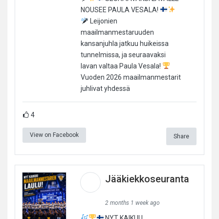
NOUSEE PAULA VESALA!
Leijonien
maailmanmestaruuden
kansanjuhla jatkuu huikeissa
tunnelmissa, ja seuraavaksi
lavan valtaa Paula Vesala!
Vuoden 2026 maailmanmestarit
juhlivat yhdessä
4
View on Facebook
Share
Jääkiekkoseuranta
2 months 1 week ago
NYT KAIKUU