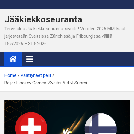
Skip
to
Jääkiekkoseuranta
content
Tervetuloa Jääkiekkoseuranta-sivuille! Vuoden 2026 MM-kisat
järjestetään Sveitsissä Zürichissä ja Fribourgissa välillä
15.5.2026 – 31.5.2026
Home
Päättyneet pelit
Beijer Hockey Games: Sveitsi 5-4 vl Suomi