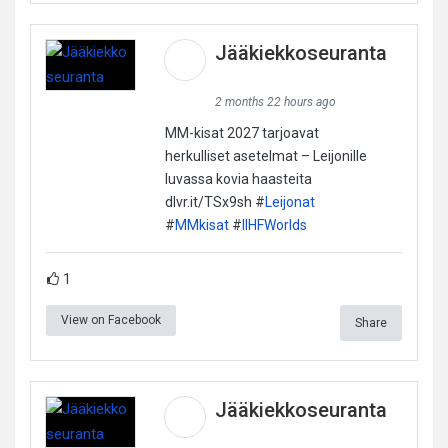
Jääkiekkoseuranta
2 months 22 hours ago
MM-kisat 2027 tarjoavat
herkulliset asetelmat – Leijonille
luvassa kovia haasteita
dlvr.it/TSx9sh #
Leijonat
#
MMkisat
#
IIHFWorlds
1
View on Facebook
Share
Jääkiekkoseuranta