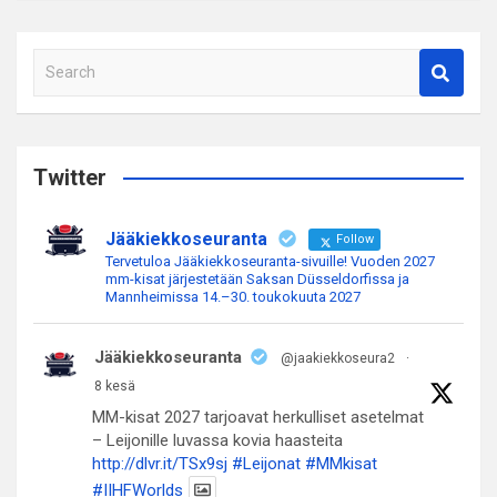
S
e
a
r
c
Twitter
h
Jääkiekkoseuranta
Follow
Tervetuloa Jääkiekkoseuranta-sivuille! Vuoden 2027
mm-kisat järjestetään Saksan Düsseldorfissa ja
Mannheimissa 14.–30. toukokuuta 2027
Jääkiekkoseuranta
@jaakiekkoseura2
·
8 kesä
MM-kisat 2027 tarjoavat herkulliset asetelmat
– Leijonille luvassa kovia haasteita
http://dlvr.it/TSx9sj
#Leijonat
#MMkisat
#IIHFWorlds