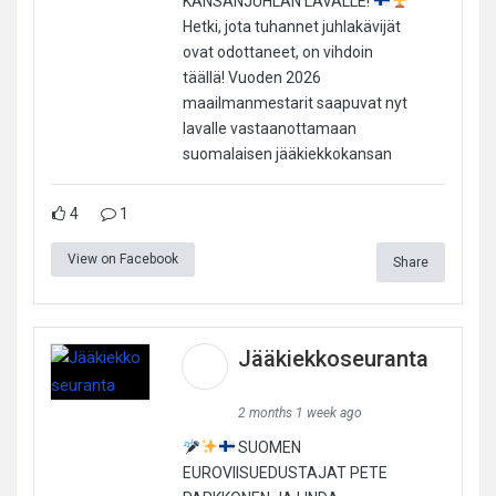
KANSANJUHLAN LAVALLE!
Hetki, jota tuhannet juhlakävijät
ovat odottaneet, on vihdoin
täällä! Vuoden 2026
maailmanmestarit saapuvat nyt
lavalle vastaanottamaan
suomalaisen jääkiekkokansan
4
1
View on Facebook
Share
Jääkiekkoseuranta
2 months 1 week ago
SUOMEN
EUROVIISUEDUSTAJAT PETE