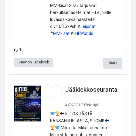
MM-kisat 2027 tarjoavat
herkulliset asetelmat – Leijonille
luvassa kovia haasteita
dlvr.it/TSx9sh #
Leijonat
#
MMkisat
#
IIHFWorlds
1
View on Facebook
Share
Jääkiekkoseuranta
2 months 1 week ago
KIITOS TÄSTÄ
KANSANJUHLASTA, SUOMI!
Mikä ilta. Mikä tunnelma.
Mikä yhteinen juhla. Vuoden