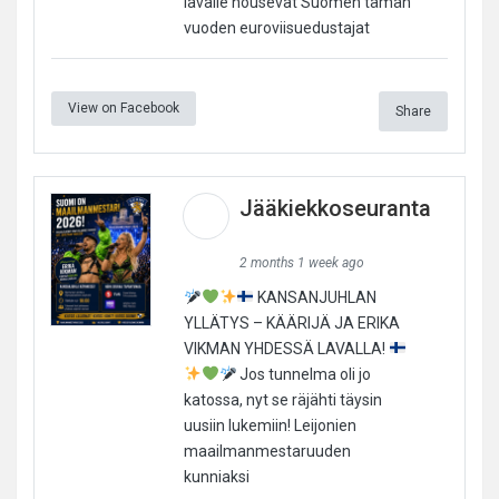
lavalle nousevat Suomen tämän
vuoden euroviisuedustajat
View on Facebook
Share
Jääkiekkoseuranta
2 months 1 week ago
KANSANJUHLAN
YLLÄTYS – KÄÄRIJÄ JA ERIKA
VIKMAN YHDESSÄ LAVALLA!
Jos tunnelma oli jo
katossa, nyt se räjähti täysin
uusiin lukemiin! Leijonien
maailmanmestaruuden
kunniaksi