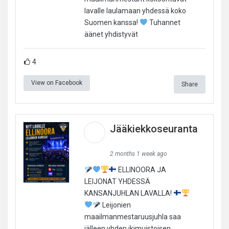
lavalle laulamaan yhdessä koko
Suomen kanssa!
Tuhannet
äänet yhdistyvät
4
View on Facebook
Share
Jääkiekkoseuranta
2 months 1 week ago
ELLINOORA JA
LEIJONAT YHDESSÄ
KANSANJUHLAN LAVALLA!
Leijonien
maailmanmestaruusjuhla saa
jälleen yhden ikimuistoisen