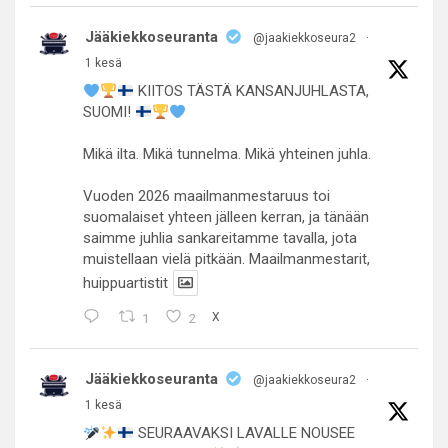
Jääkiekkoseuranta
@jaakiekkoseura2
·
1 kesä
KIITOS TÄSTÄ KANSANJUHLASTA,
SUOMI!
Mikä ilta. Mikä tunnelma. Mikä yhteinen juhla.
Vuoden 2026 maailmanmestaruus toi
suomalaiset yhteen jälleen kerran, ja tänään
saimme juhlia sankareitamme tavalla, jota
muistellaan vielä pitkään. Maailmanmestarit,
huippuartistit
1
2
X
Jääkiekkoseuranta
@jaakiekkoseura2
·
1 kesä
SEURAAVAKSI LAVALLE NOUSEE