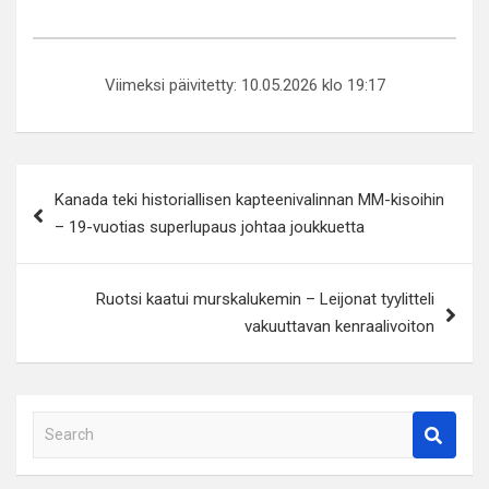
Viimeksi päivitetty: 10.05.2026 klo 19:17
Artikkelien
Kanada teki historiallisen kapteenivalinnan MM-kisoihin
selaus
– 19-vuotias superlupaus johtaa joukkuetta
Ruotsi kaatui murskalukemin – Leijonat tyylitteli
vakuuttavan kenraalivoiton
S
e
a