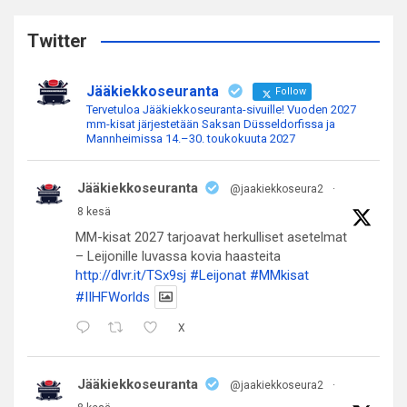
r
c
Twitter
h
Jääkiekkoseuranta
Follow
Tervetuloa Jääkiekkoseuranta-sivuille! Vuoden 2027
mm-kisat järjestetään Saksan Düsseldorfissa ja
Mannheimissa 14.–30. toukokuuta 2027
Jääkiekkoseuranta
@jaakiekkoseura2
·
8 kesä
MM-kisat 2027 tarjoavat herkulliset asetelmat
– Leijonille luvassa kovia haasteita
http://dlvr.it/TSx9sj
#Leijonat
#MMkisat
#IIHFWorlds
X
Jääkiekkoseuranta
@jaakiekkoseura2
·