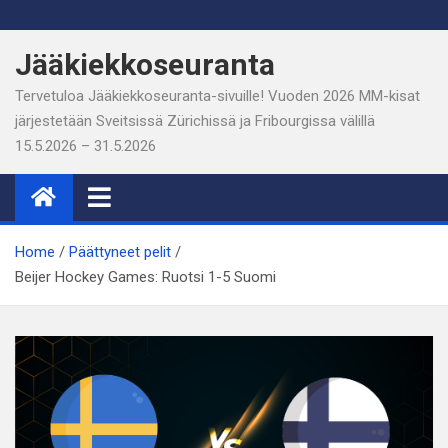
Skip
to
Jääkiekkoseuranta
content
Tervetuloa Jääkiekkoseuranta-sivuille! Vuoden 2026 MM-kisat
järjestetään Sveitsissä Zürichissä ja Fribourgissa välillä
15.5.2026 – 31.5.2026
Home
Päättyneet pelit
Beijer Hockey Games: Ruotsi 1-5 Suomi