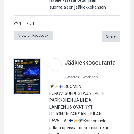
lavalle vastaanottamaan
suomalaisen jääkiekkokansan
4
1
View on Facebook
Share
Jääkiekkoseuranta
2 months 1 week ago
SUOMEN
EUROVIISUEDUSTAJAT PETE
PARKKONEN JA LINDA
LAMPENIUS OVAT NYT
LEIJONIEN KANSANJUHLAN
LAVALLA!
Kansanjuhla
jatkuu upeissa tunnelmissa, kun