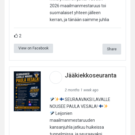
2026 maailmanmestaruus toi
suomalaiset yhteen jälleen
kerran, ja tänään saimme juhlia
2
View on Facebook
Share
Jääkiekkoseuranta
2 months 1 week ago
SEURAAVAKSI LAVALLE
NOUSEE PAULA VESALA!
Leijonien
maailmanmestaruuden
kansanjuhla jatkuu huikeissa
tunnelmissa, ja seuraavaksi