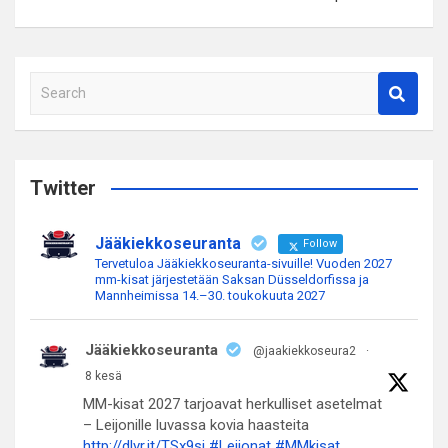
S
e
a
r
c
Twitter
h
Jääkiekkoseuranta
Follow
Tervetuloa Jääkiekkoseuranta-sivuille! Vuoden 2027
mm-kisat järjestetään Saksan Düsseldorfissa ja
Mannheimissa 14.–30. toukokuuta 2027
Jääkiekkoseuranta
@jaakiekkoseura2
·
8 kesä
MM-kisat 2027 tarjoavat herkulliset asetelmat
– Leijonille luvassa kovia haasteita
http://dlvr.it/TSx9sj
#Leijonat
#MMkisat