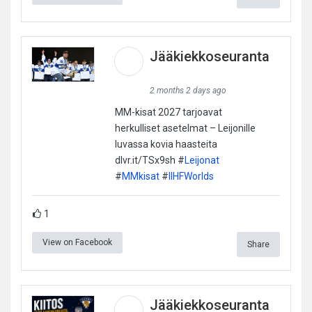
Jääkiekkoseuranta
2 months 2 days ago
MM-kisat 2027 tarjoavat
herkulliset asetelmat – Leijonille
luvassa kovia haasteita
dlvr.it/TSx9sh #
Leijonat
#
MMkisat
#
IIHFWorlds
1
View on Facebook
Share
Jääkiekkoseuranta