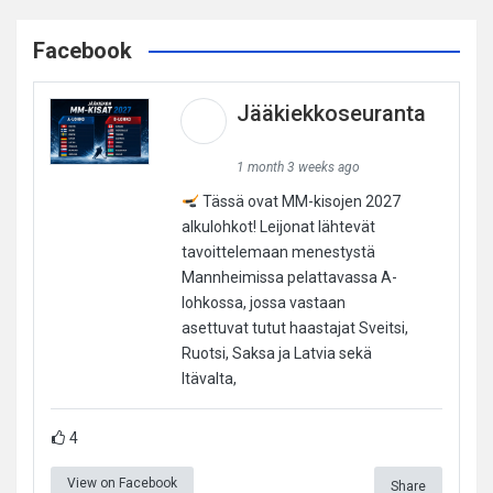
Facebook
Jääkiekkoseuranta
1 month 3 weeks ago
Tässä ovat MM-kisojen 2027
alkulohkot! Leijonat lähtevät
tavoittelemaan menestystä
Mannheimissa pelattavassa A-
lohkossa, jossa vastaan
asettuvat tutut haastajat Sveitsi,
Ruotsi, Saksa ja Latvia sekä
Itävalta,
4
View on Facebook
Share