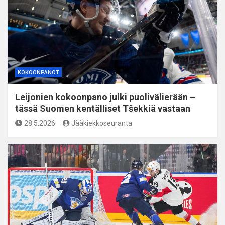
KOKOONPANOT
Leijonien kokoonpano julki puolivälierään –
tässä Suomen kentälliset Tšekkiä vastaan
28.5.2026
Jääkiekkoseuranta