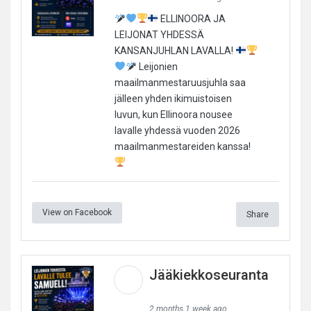
ELLINOORA JA
LEIJONAT YHDESSÄ
KANSANJUHLAN LAVALLA!
Leijonien
maailmanmestaruusjuhla saa
jälleen yhden ikimuistoisen
luvun, kun Ellinoora nousee
lavalle yhdessä vuoden 2026
maailmanmestareiden kanssa!
View on Facebook
Share
Jääkiekkoseuranta
2 months 1 week ago