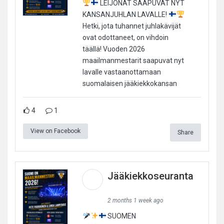
LEIJONAT SAAPUVAT NYT
KANSANJUHLAN LAVALLE!
Hetki, jota tuhannet juhlakävijät
ovat odottaneet, on vihdoin
täällä! Vuoden 2026
maailmanmestarit saapuvat nyt
lavalle vastaanottamaan
suomalaisen jääkiekkokansan
4
1
View on Facebook
Share
Jääkiekkoseuranta
2 months 1 week ago
SUOMEN