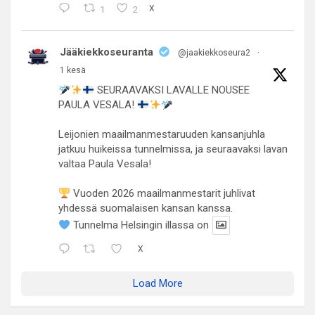
1
2
X
Jääkiekkoseuranta
@jaakiekkoseura2
·
1 kesä
SEURAAVAKSI LAVALLE NOUSEE
PAULA VESALA!
Leijonien maailmanmestaruuden kansanjuhla
jatkuu huikeissa tunnelmissa, ja seuraavaksi lavan
valtaa Paula Vesala!
Vuoden 2026 maailmanmestarit juhlivat
yhdessä suomalaisen kansan kanssa.
Tunnelma Helsingin illassa on
X
Load More