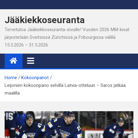
Skip
to
Jääkiekkoseuranta
content
Tervetuloa Jääkiekkoseuranta-sivuille! Vuoden 2026 MM-kisat
järjestetään Sveitsissä Zürichissä ja Fribourgissa välillä
15.5.2026 – 31.5.2026
Home
Kokoonpanot
Leijonien kokoonpano selvillä Latvia-otteluun – Saros jatkaa
maalilla