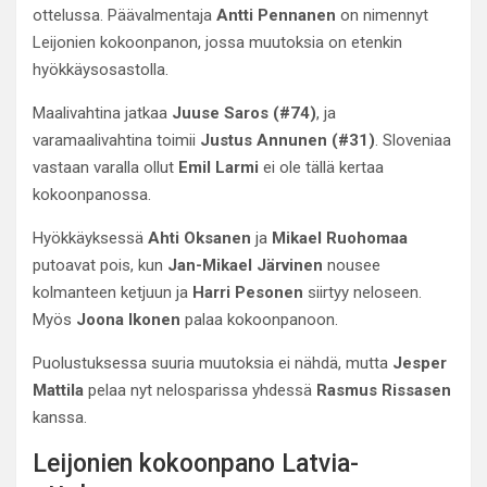
ottelussa. Päävalmentaja
Antti Pennanen
on nimennyt
Leijonien kokoonpanon, jossa muutoksia on etenkin
hyökkäysosastolla.
Maalivahtina jatkaa
Juuse Saros (#74)
, ja
varamaalivahtina toimii
Justus Annunen (#31)
. Sloveniaa
vastaan varalla ollut
Emil Larmi
ei ole tällä kertaa
kokoonpanossa.
Hyökkäyksessä
Ahti Oksanen
ja
Mikael Ruohomaa
putoavat pois, kun
Jan-Mikael Järvinen
nousee
kolmanteen ketjuun ja
Harri Pesonen
siirtyy neloseen.
Myös
Joona Ikonen
palaa kokoonpanoon.
Puolustuksessa suuria muutoksia ei nähdä, mutta
Jesper
Mattila
pelaa nyt nelosparissa yhdessä
Rasmus Rissasen
kanssa.
Leijonien kokoonpano Latvia-