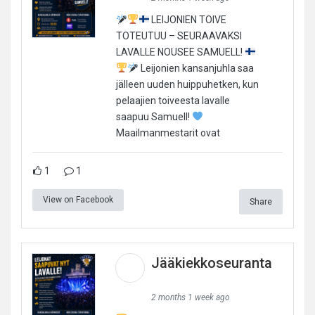
LEIJONIEN TOIVE
TOTEUTUU – SEURAAVAKSI
LAVALLE NOUSEE SAMUELL!
Leijonien kansanjuhla saa
jälleen uuden huippuhetken, kun
pelaajien toiveesta lavalle
saapuu Samuell!
Maailmanmestarit ovat
1
1
View on Facebook
Share
Jääkiekkoseuranta
2 months 1 week ago