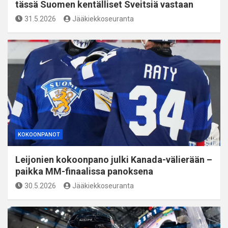
tässä Suomen kentälliset Sveitsiä vastaan
31.5.2026
Jääkiekkoseuranta
KOKOONPANOT
Leijonien kokoonpano julki Kanada-välierään –
paikka MM-finaalissa panoksena
30.5.2026
Jääkiekkoseuranta