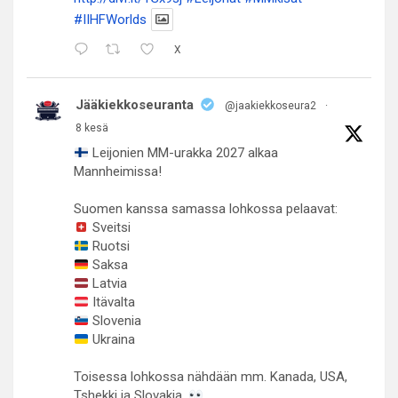
#IIHFWorlds
X
Jääkiekkoseuranta
@jaakiekkoseura2
·
8 kesä
Leijonien MM-urakka 2027 alkaa
Mannheimissa!
Suomen kanssa samassa lohkossa pelaavat:
Sveitsi
Ruotsi
Saksa
Latvia
Itävalta
Slovenia
Ukraina
Toisessa lohkossa nähdään mm. Kanada, USA,
Tshekki ja Slovakia.