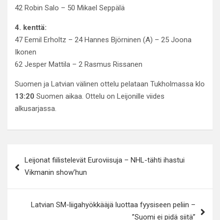
42 Robin Salo – 50 Mikael Seppälä
4. kenttä:
47 Eemil Erholtz – 24 Hannes Björninen (A) – 25 Joona
Ikonen
62 Jesper Mattila – 2 Rasmus Rissanen
Suomen ja Latvian välinen ottelu pelataan Tukholmassa klo
13:20
Suomen aikaa. Ottelu on Leijonille viides
alkusarjassa.
Artikkelien
Leijonat fiilistelevät Euroviisuja – NHL-tähti ihastui
selaus
Vikmanin show’hun
Latvian SM-liigahyökkääjä luottaa fyysiseen peliin –
”Suomi ei pidä siitä”