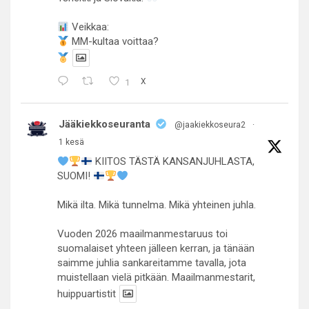
Veikkaa:
MM-kultaa voittaa?
1
X
Jääkiekkoseuranta
@jaakiekkoseura2
·
1 kesä
KIITOS TÄSTÄ KANSANJUHLASTA,
SUOMI!
Mikä ilta. Mikä tunnelma. Mikä yhteinen juhla.
Vuoden 2026 maailmanmestaruus toi
suomalaiset yhteen jälleen kerran, ja tänään
saimme juhlia sankareitamme tavalla, jota
muistellaan vielä pitkään. Maailmanmestarit,
huippuartistit