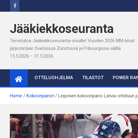
Skip
to
content
Jääkiekkoseuranta
Tervetuloa Jääkiekkoseuranta-sivuille! Vuoden 2026 MM-kisat
järjestetään Sveitsissä Zürichissä ja Fribourgissa välillä
15.5.2026 – 31.5.2026
OTTELUOHJELMA
TILASTOT
POWER RAN
Home
Kokoonpanot
Leijonien kokoonpano Latvia-otteluun ju