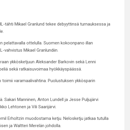
HL-tähti Mikael Granlund tekee debyyttinsä turnauksessa ja
e.
n pelattavalla ottelulla. Suomen kokoonpano illan
L-vahvistus Mikael Granlundiin.
oraan ykkösketjuun Aleksander Barkovin sekä Lenni
 peliä sekä ratkaisuvoimaa hyökkäyspäässä.
o toimii varamaalivahtina. Puolustuksen ykkösparin
. Sakari Manninen, Anton Lundell ja Jesse Puljujärvi
o Lehtonen ja Vili Saarijärvi.
il Erholtzin muodostama ketju. Nelosketju jatkaa tutulla
en ja Waltteri Merelän johdolla.