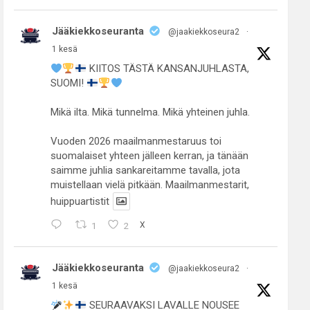
Jääkiekkoseuranta
@jaakiekkoseura2
·
1 kesä
KIITOS TÄSTÄ KANSANJUHLASTA,
SUOMI!
Mikä ilta. Mikä tunnelma. Mikä yhteinen juhla.
Vuoden 2026 maailmanmestaruus toi
suomalaiset yhteen jälleen kerran, ja tänään
saimme juhlia sankareitamme tavalla, jota
muistellaan vielä pitkään. Maailmanmestarit,
huippuartistit
1
2
X
Jääkiekkoseuranta
@jaakiekkoseura2
·
1 kesä
SEURAAVAKSI LAVALLE NOUSEE