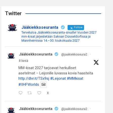
r
c
Twitter
h
Jääkiekkoseuranta
Follow
Tervetuloa Jääkiekkoseuranta-sivuille! Vuoden 2027
mm-kisat järjestetään Saksan Düsseldorfissa ja
Mannheimissa 14.–30. toukokuuta 2027
Jääkiekkoseuranta
@jaakiekkoseura2
·
8 kesä
MM-kisat 2027 tarjoavat herkulliset
asetelmat – Leijonille luvassa kovia haasteita
http://dlvr.it/TSx9sj
#Leijonat
#MMkisat
#IIHFWorlds
X
Jääkiekkoseuranta
@jaakiekkoseura2
·