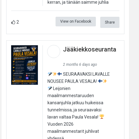
kerran, ja tänään saimme juhlia
View on Facebook
2
Share
Jääkiekkoseuranta
2 months 6 days ago
SEURAAVAKSI LAVALLE
NOUSEE PAULA VESALA!
Leijonien
maailmanmestaruuden
kansanjuhla jatkuu huikeissa
tunnelmissa, ja seuraavaksi
lavan valtaa Paula Vesala!
Vuoden 2026
maailmanmestarit juhlivat
yhdessä