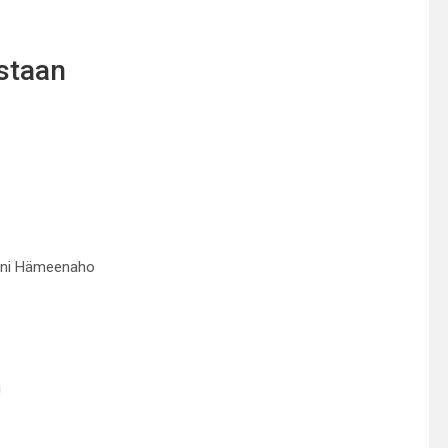
.
astaan
enni Hämeenaho
i