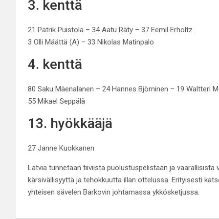
3. kenttä
21 Patrik Puistola – 34 Aatu Räty – 37 Eemil Erholtz
3 Olli Määttä (A) – 33 Nikolas Matinpalo
4. kenttä
80 Saku Mäenalanen – 24 Hannes Björninen – 19 Waltteri M
55 Mikael Seppälä
13. hyökkääjä
27 Janne Kuokkanen
Latvia tunnetaan tiiviistä puolustuspelistään ja vaarallisista
kärsivällisyyttä ja tehokkuutta illan ottelussa. Erityisesti k
yhteisen sävelen Barkovin johtamassa ykkösketjussa.