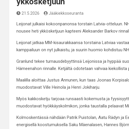
ykkösketjuun
21.5.2026
Jääkiekkoseuranta
Leijonat julkaisi kokoonpanonsa torstain Latvia-otteluun. N
nousee heti ykkösketjuun kapteeni Aleksander Barkov rinnall
Leijonat jatkaa MM-kisaurakkaansa torstaina Latviaa vastaa
kamppailuun on nyt julkaistu, ja suurin huomio kohdistuu NH
Granlund tekee turnausdebyyttinsä Leijonissa ja hyppää su
Hämeenahon rinnalle. Ketjältä odotetaan vahvaa kiekollista
Maalilla aloittaa Justus Annunen, kun taas Joonas Korpisal
muodostavat Ville Heinola ja Henri Jokiharju.
Myös kakkosketju tarjoaa runsaasti kokemusta ja fyysisyyttä
muodostavat hyökkäyskolmikon, jonka taustalla pelaavat Mikk
Kolmoskentässä nähdään Patrik Puistolan, Aatu Rädyn ja Eem
energisellä koostumuksella Saku Mäenalasen, Hannes Björnis