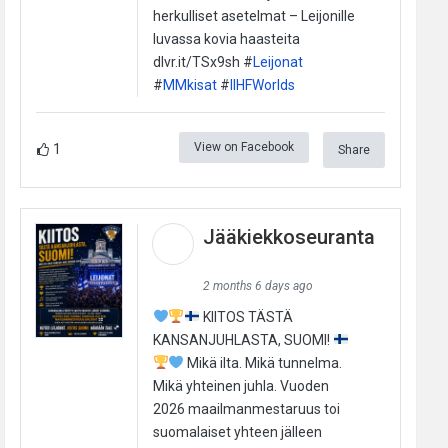
herkulliset asetelmat – Leijonille
luvassa kovia haasteita
dlvr.it/TSx9sh #
Leijonat
#
MMkisat
#
IIHFWorlds
View on Facebook
1
Share
Jääkiekkoseuranta
2 months 6 days ago
KIITOS TÄSTÄ
KANSANJUHLASTA, SUOMI!
Mikä ilta. Mikä tunnelma.
Mikä yhteinen juhla. Vuoden
2026 maailmanmestaruus toi
suomalaiset yhteen jälleen