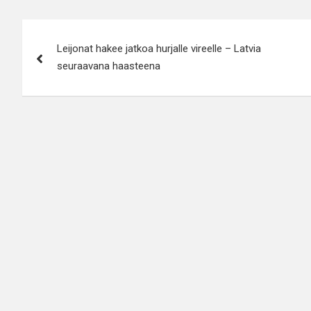
Artikkelien
Leijonat hakee jatkoa hurjalle vireelle – Latvia
selaus
seuraavana haasteena