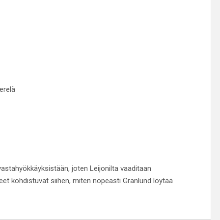
erelä
 vastahyökkäyksistään, joten Leijonilta vaaditaan
atseet kohdistuvat siihen, miten nopeasti Granlund löytää