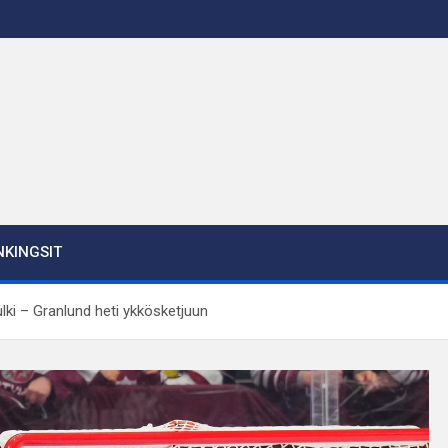
KINGSIT
lki – Granlund heti ykkösketjuun