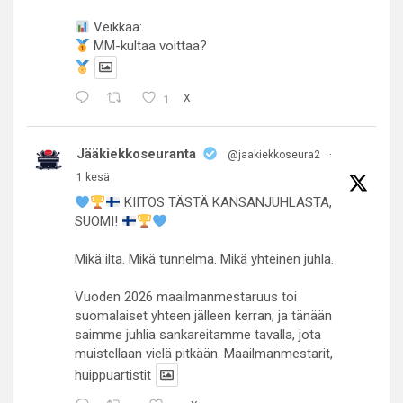
Veikkaa:
MM-kultaa voittaa?
1
X
Jääkiekkoseuranta
@jaakiekkoseura2
·
1 kesä
KIITOS TÄSTÄ KANSANJUHLASTA,
SUOMI!
Mikä ilta. Mikä tunnelma. Mikä yhteinen juhla.
Vuoden 2026 maailmanmestaruus toi
suomalaiset yhteen jälleen kerran, ja tänään
saimme juhlia sankareitamme tavalla, jota
muistellaan vielä pitkään. Maailmanmestarit,
huippuartistit