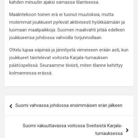
kahden minuutin ajaksi samassa tilanteessa.
Maalintekoon toinen erä ei tuonut muutoksia, mutta
molemmat joukkueet pyrkivät aktiivisesti hyökkäämään ja
luomaan maalipaikkoja. Suomen maalivahti pitää edelleen
joukkueensa johdossa vahvoilla torjunnoillaan.
Ottelu lupaa säpinää ja jännitystä viimeiseen erään asti, kun
joukkueet taistelevat voitosta Karjala-turnauksen
päätöspelissä. Seuraamme tiiviisti, miten tilanne kehittyy
kolmannessa erässä.
Artikkelien
Suomi vahvassa johdossa ensimmäisen erän jälkeen
selaus
Suomi vakuuttavassa voitossa Sveitsistä Karjala-
turnauksessa