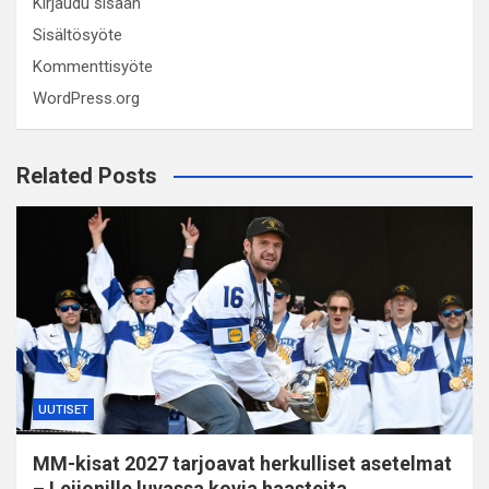
Kirjaudu sisään
Sisältösyöte
Kommenttisyöte
WordPress.org
Related Posts
UUTISET
MM-kisat 2027 tarjoavat herkulliset asetelmat
– Leijonille luvassa kovia haasteita