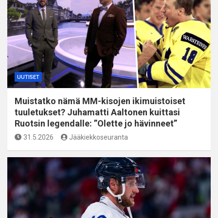
UUTISET
Muistatko nämä MM-kisojen ikimuistoiset
tuuletukset? Juhamatti Aaltonen kuittasi
Ruotsin legendalle: ”Olette jo hävinneet”
31.5.2026
Jääkiekkoseuranta