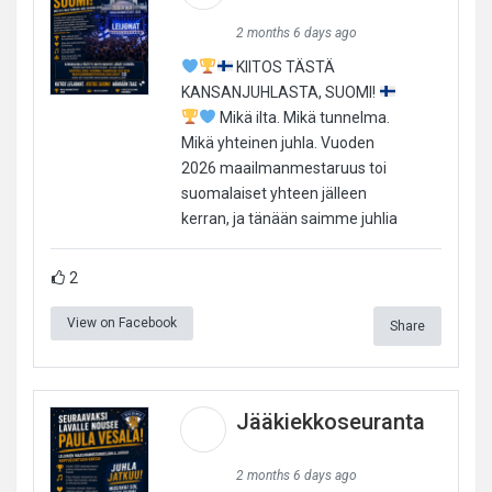
2 months 6 days ago
KIITOS TÄSTÄ
KANSANJUHLASTA, SUOMI!
Mikä ilta. Mikä tunnelma.
Mikä yhteinen juhla. Vuoden
2026 maailmanmestaruus toi
suomalaiset yhteen jälleen
kerran, ja tänään saimme juhlia
2
View on Facebook
Share
Jääkiekkoseuranta
2 months 6 days ago