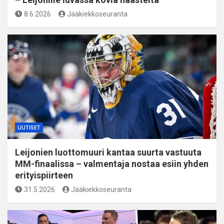
8.6.2026
Jääkiekkoseuranta
UUTISET
Leijonien luottomuuri kantaa suurta vastuuta
MM-finaalissa – valmentaja nostaa esiin yhden
erityispiirteen
31.5.2026
Jääkiekkoseuranta