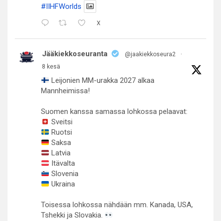
#IIHFWorlds
X
Jääkiekkoseuranta
@jaakiekkoseura2
·
8 kesä
Leijonien MM-urakka 2027 alkaa
Mannheimissa!
Suomen kanssa samassa lohkossa pelaavat:
Sveitsi
Ruotsi
Saksa
Latvia
Itävalta
Slovenia
Ukraina
Toisessa lohkossa nähdään mm. Kanada, USA,
Tshekki ja Slovakia.