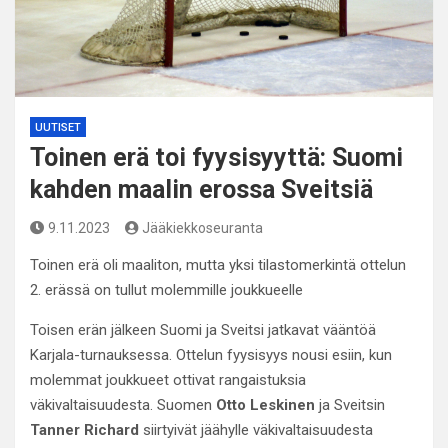
UUTISET
Toinen erä toi fyysisyyttä: Suomi
kahden maalin erossa Sveitsiä
9.11.2023
Jääkiekkoseuranta
Toinen erä oli maaliton, mutta yksi tilastomerkintä ottelun
2. erässä on tullut molemmille joukkueelle
Toisen erän jälkeen Suomi ja Sveitsi jatkavat vääntöä
Karjala-turnauksessa. Ottelun fyysisyys nousi esiin, kun
molemmat joukkueet ottivat rangaistuksia
väkivaltaisuudesta. Suomen
Otto Leskinen
ja Sveitsin
Tanner Richard
siirtyivät jäähylle väkivaltaisuudesta