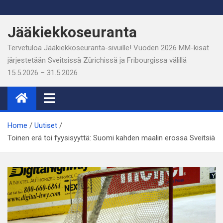
Skip
to
Jääkiekkoseuranta
content
Tervetuloa Jääkiekkoseuranta-sivuille! Vuoden 2026 MM-kisat
järjestetään Sveitsissä Zürichissä ja Fribourgissa välillä
15.5.2026 – 31.5.2026
Home
Uutiset
Toinen erä toi fyysisyyttä: Suomi kahden maalin erossa Sveitsiä