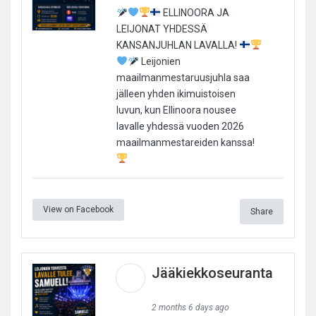
ELLINOORA JA
LEIJONAT YHDESSÄ
KANSANJUHLAN LAVALLA!
Leijonien
maailmanmestaruusjuhla saa
jälleen yhden ikimuistoisen
luvun, kun Ellinoora nousee
lavalle yhdessä vuoden 2026
maailmanmestareiden kanssa!
View on Facebook
Share
Jääkiekkoseuranta
2 months 6 days ago