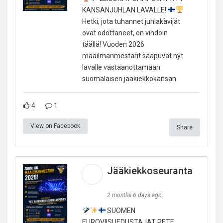
KANSANJUHLAN LAVALLE!
Hetki, jota tuhannet juhlakävijät
ovat odottaneet, on vihdoin
täällä! Vuoden 2026
maailmanmestarit saapuvat nyt
lavalle vastaanottamaan
suomalaisen jääkiekkokansan
4
1
View on Facebook
Share
Jääkiekkoseuranta
2 months 6 days ago
SUOMEN
EUROVIISUEDUSTAJAT PETE