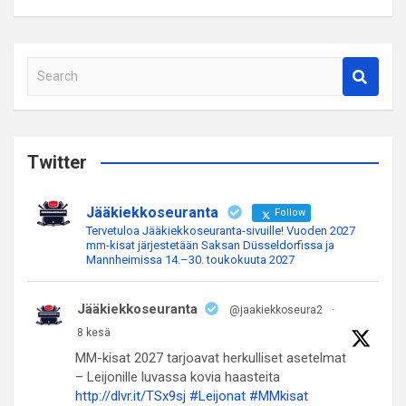
S
e
a
r
c
Twitter
h
Jääkiekkoseuranta
Follow
Tervetuloa Jääkiekkoseuranta-sivuille! Vuoden 2027
mm-kisat järjestetään Saksan Düsseldorfissa ja
Mannheimissa 14.–30. toukokuuta 2027
Jääkiekkoseuranta
@jaakiekkoseura2
·
8 kesä
MM-kisat 2027 tarjoavat herkulliset asetelmat
– Leijonille luvassa kovia haasteita
http://dlvr.it/TSx9sj
#Leijonat
#MMkisat