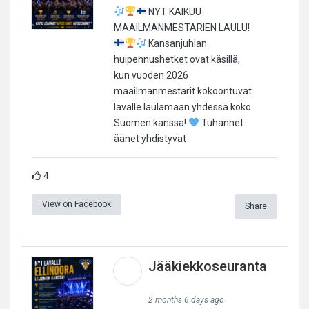
NYT KAIKUU
MAAILMANMESTARIEN LAULU!
Kansanjuhlan
huipennushetket ovat käsillä,
kun vuoden 2026
maailmanmestarit kokoontuvat
lavalle laulamaan yhdessä koko
Suomen kanssa!
Tuhannet
äänet yhdistyvät
4
View on Facebook
Share
Jääkiekkoseuranta
2 months 6 days ago