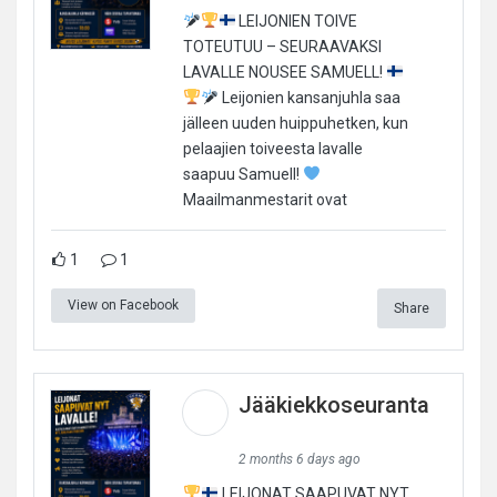
LEIJONIEN TOIVE
TOTEUTUU – SEURAAVAKSI
LAVALLE NOUSEE SAMUELL!
Leijonien kansanjuhla saa
jälleen uuden huippuhetken, kun
pelaajien toiveesta lavalle
saapuu Samuell!
Maailmanmestarit ovat
1
1
View on Facebook
Share
Jääkiekkoseuranta
2 months 6 days ago
LEIJONAT SAAPUVAT NYT