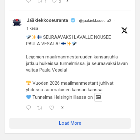
1
2
X
Jääkiekkoseuranta
@jaakiekkoseura2
·
1 kesä
SEURAAVAKSI LAVALLE NOUSEE
PAULA VESALA!
Leijonien maailmanmestaruuden kansanjuhla
jatkuu huikeissa tunnelmissa, ja seuraavaksi lavan
valtaa Paula Vesala!
Vuoden 2026 maailmanmestarit juhlivat
yhdessä suomalaisen kansan kanssa.
Tunnelma Helsingin illassa on
X
Load More