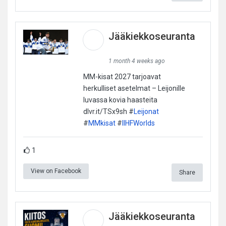
Jääkiekkoseuranta
1 month 4 weeks ago
MM-kisat 2027 tarjoavat
herkulliset asetelmat – Leijonille
luvassa kovia haasteita
dlvr.it/TSx9sh #
Leijonat
#
MMkisat
#
IIHFWorlds
1
View on Facebook
Share
Jääkiekkoseuranta