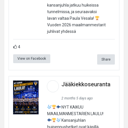
kansanjuhla jatkuu huikeissa
tunnelmissa, ja seuraavaksi
lavan valtaa Paula Vesala!
Vuoden 2026 maailmanmestarit
juhlivat yhdessä
4
View on Facebook
Share
Jääkiekkoseuranta
2 months 5 days ago
NYT KAIKUU
MAAILMANMESTARIEN LAULU!
Kansanjuhlan
huipennushetket ovat käsillä,