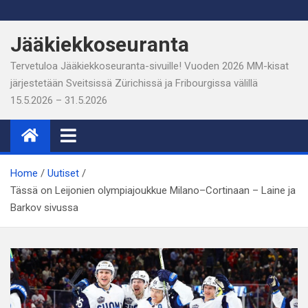
Skip
to
Jääkiekkoseuranta
content
Tervetuloa Jääkiekkoseuranta-sivuille! Vuoden 2026 MM-kisat
järjestetään Sveitsissä Zürichissä ja Fribourgissa välillä
15.5.2026 – 31.5.2026
Home
Uutiset
Tässä on Leijonien olympiajoukkue Milano–Cortinaan – Laine ja
Barkov sivussa