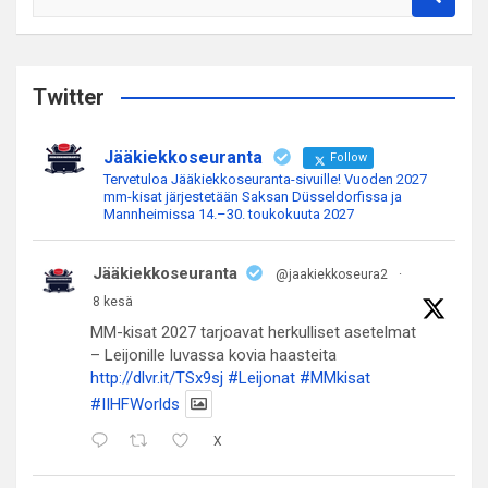
e
a
r
c
Twitter
h
Jääkiekkoseuranta
Follow
Tervetuloa Jääkiekkoseuranta-sivuille! Vuoden 2027
mm-kisat järjestetään Saksan Düsseldorfissa ja
Mannheimissa 14.–30. toukokuuta 2027
Jääkiekkoseuranta
@jaakiekkoseura2
·
8 kesä
MM-kisat 2027 tarjoavat herkulliset asetelmat
– Leijonille luvassa kovia haasteita
http://dlvr.it/TSx9sj
#Leijonat
#MMkisat
#IIHFWorlds
X