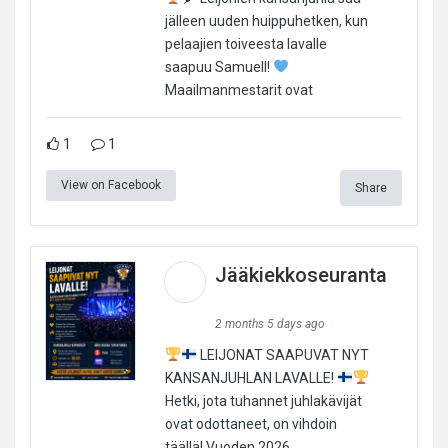
jälleen uuden huippuhetken, kun
pelaajien toiveesta lavalle
saapuu Samuell!
Maailmanmestarit ovat
1
1
View on Facebook
Share
Jääkiekkoseuranta
2 months 5 days ago
LEIJONAT SAAPUVAT NYT
KANSANJUHLAN LAVALLE!
Hetki, jota tuhannet juhlakävijät
ovat odottaneet, on vihdoin
täällä! Vuoden 2026