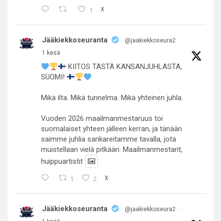
1
X
Jääkiekkoseuranta
@jaakiekkoseura2
·
1 kesä
KIITOS TÄSTÄ KANSANJUHLASTA,
SUOMI!
Mikä ilta. Mikä tunnelma. Mikä yhteinen juhla.
Vuoden 2026 maailmanmestaruus toi
suomalaiset yhteen jälleen kerran, ja tänään
saimme juhlia sankareitamme tavalla, jota
muistellaan vielä pitkään. Maailmanmestarit,
huippuartistit
1
2
X
Jääkiekkoseuranta
@jaakiekkoseura2
·