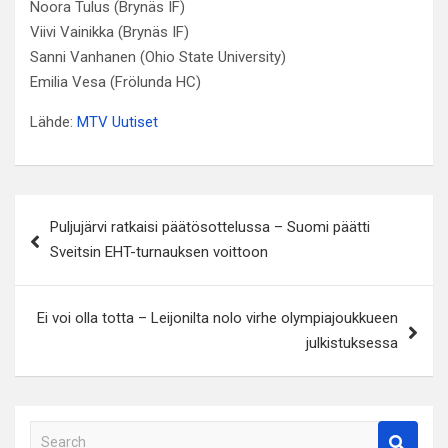
Noora Tulus (Brynäs IF)
Viivi Vainikka (Brynäs IF)
Sanni Vanhanen (Ohio State University)
Emilia Vesa (Frölunda HC)
Lähde:
MTV Uutiset
Artikkelien
Puljujärvi ratkaisi päätösottelussa – Suomi päätti
selaus
Sveitsin EHT-turnauksen voittoon
Ei voi olla totta – Leijonilta nolo virhe olympiajoukkueen
julkistuksessa
S