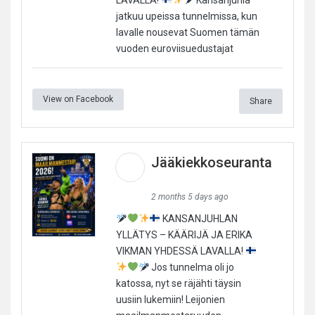
jatkuu upeissa tunnelmissa, kun
lavalle nousevat Suomen tämän
vuoden euroviisuedustajat
View on Facebook
Share
Jääkiekkoseuranta
2 months 5 days ago
KANSANJUHLAN
YLLÄTYS – KÄÄRIJÄ JA ERIKA
VIKMAN YHDESSÄ LAVALLA!
Jos tunnelma oli jo
katossa, nyt se räjähti täysin
uusiin lukemiin! Leijonien