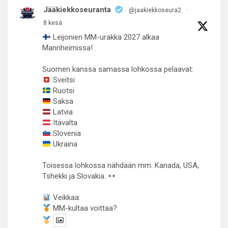
Jääkiekkoseuranta
@jaakiekkoseura2
·
8 kesä
Leijonien MM-urakka 2027 alkaa
Mannheimissa!
Suomen kanssa samassa lohkossa pelaavat:
Sveitsi
Ruotsi
Saksa
Latvia
Itävalta
Slovenia
Ukraina
Toisessa lohkossa nähdään mm. Kanada, USA,
Tshekki ja Slovakia.
Veikkaa:
MM-kultaa voittaa?