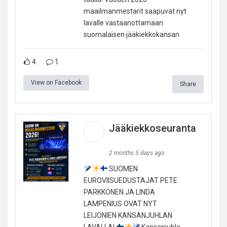
maailmanmestarit saapuvat nyt
lavalle vastaanottamaan
suomalaisen jääkiekkokansan
4
1
View on Facebook
Share
Jääkiekkoseuranta
2 months 5 days ago
SUOMEN
EUROVIISUEDUSTAJAT PETE
PARKKONEN JA LINDA
LAMPENIUS OVAT NYT
LEIJONIEN KANSANJUHLAN
LAVALLA!
Kansanjuhla