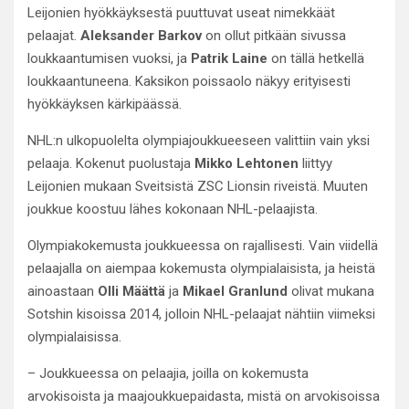
Leijonien hyökkäyksestä puuttuvat useat nimekkäät
pelaajat.
Aleksander Barkov
on ollut pitkään sivussa
loukkaantumisen vuoksi, ja
Patrik Laine
on tällä hetkellä
loukkaantuneena. Kaksikon poissaolo näkyy erityisesti
hyökkäyksen kärkipäässä.
NHL:n ulkopuolelta olympiajoukkueeseen valittiin vain yksi
pelaaja. Kokenut puolustaja
Mikko Lehtonen
liittyy
Leijonien mukaan Sveitsistä ZSC Lionsin riveistä. Muuten
joukkue koostuu lähes kokonaan NHL-pelaajista.
Olympiakokemusta joukkueessa on rajallisesti. Vain viidellä
pelaajalla on aiempaa kokemusta olympialaisista, ja heistä
ainoastaan
Olli Määttä
ja
Mikael Granlund
olivat mukana
Sotshin kisoissa 2014, jolloin NHL-pelaajat nähtiin viimeksi
olympialaisissa.
– Joukkueessa on pelaajia, joilla on kokemusta
arvokisoista ja maajoukkuepaidasta, mistä on arvokisoissa