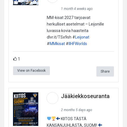
1 month 4 weeks ago
MM-kisat 2027 tarjoavat
herkulliset asetelmat – Leijonille
luvassa kovia haasteita
dlvr.it/TSx9sh #
Leijonat
#
MMkisat
#
IIHFWorlds
1
View on Facebook
Share
Jääkiekkoseuranta
2 months 5 days ago
KIITOS TÄSTÄ
KANSANJUHLASTA, SUOMI!