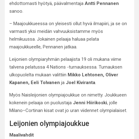
ehdottomasti hyötyä, päävalmentaja
Antti Pennanen
sanoo.
– Maajoukkueessa on yleisesti ollut hyvä ilmapiiri, ja se on
varmasti yksi meidän vahvuuksistamme myös
helmikuussa. Jokainen pelaaja haluaa pelata
maajoukkueelle, Pennanen jatkaa.
Leijonien olympiaryhmän pelaajista 19 oli mukana viime
talvena pelatussa 4 Nations -turnauksessa. Turnauksen
ulkopuolelta mukaan valittiin
Mikko Lehtonen, Oliver
Kapanen, Eeli Tolvanen
ja
Joel Kiviranta
.
Myös Naisleijonien olympiajoukkue on nimetty. Joukkueen
kokenein pelaaja on puolustaja
Jenni Hiirikoski
, jolle
Milano–Cortinan kisat ovat jo uran viidennet olympialaiset.
Leijonien olympiajoukkue
Maalivahdit