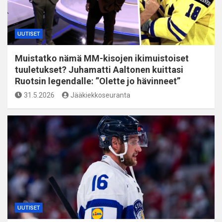
UUTISET
Muistatko nämä MM-kisojen ikimuistoiset
tuuletukset? Juhamatti Aaltonen kuittasi
Ruotsin legendalle: ”Olette jo hävinneet”
31.5.2026
Jääkiekkoseuranta
UUTISET