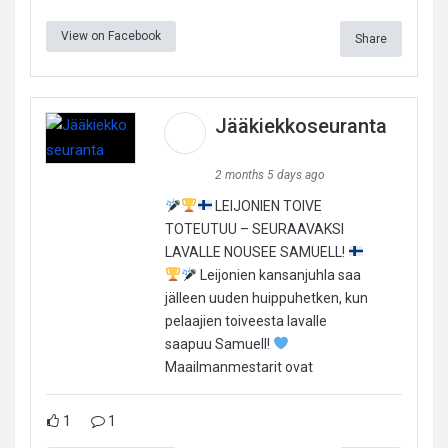
View on Facebook
Share
Jääkiekkoseuranta
2 months 5 days ago
LEIJONIEN TOIVE
TOTEUTUU – SEURAAVAKSI
LAVALLE NOUSEE SAMUELL!
Leijonien kansanjuhla saa
jälleen uuden huippuhetken, kun
pelaajien toiveesta lavalle
saapuu Samuell!
Maailmanmestarit ovat
1
1