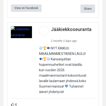
View on Facebook
Share
Jääkiekkoseuranta
2 months 5 days ago
NYT KAIKUU
MAAILMANMESTARIEN LAULU!
Kansanjuhlan
huipennushetket ovat käsillä,
kun vuoden 2026
maailmanmestarit kokoontuvat
lavalle laulamaan yhdessä koko
Suomen kanssa!
Tuhannet
äänet yhdistyvät
4