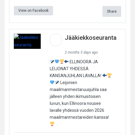
View on Facebook
Share
Jääkiekkoseuranta
2 months 5 days ago
ELLINOORA JA
LEIJONAT YHDESSÄ
KANSANJUHLAN LAVALLA!
Leijonien
maailmanmestaruusjuhla saa
jälleen yhden ikimuistoisen
luvun, kun Ellinoora nousee
lavalle yhdessä vuoden 2026
maailmanmestareiden kanssa!