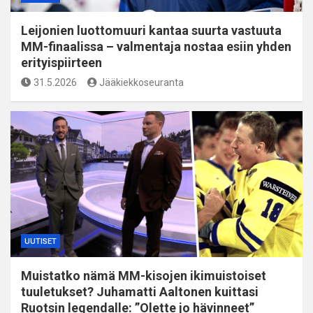
Leijonien luottomuuri kantaa suurta vastuuta
MM-finaalissa – valmentaja nostaa esiin yhden
erityispiirteen
31.5.2026
Jääkiekkoseuranta
UUTISET
Muistatko nämä MM-kisojen ikimuistoiset
tuuletukset? Juhamatti Aaltonen kuittasi
Ruotsin legendalle: ”Olette jo hävinneet”