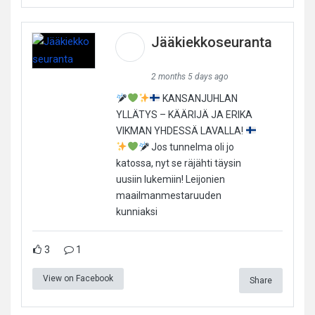
Jääkiekkoseuranta
2 months 5 days ago
KANSANJUHLAN
YLLÄTYS – KÄÄRIJÄ JA ERIKA
VIKMAN YHDESSÄ LAVALLA!
Jos tunnelma oli jo
katossa, nyt se räjähti täysin
uusiin lukemiin! Leijonien
maailmanmestaruuden
kunniaksi
3
1
View on Facebook
Share