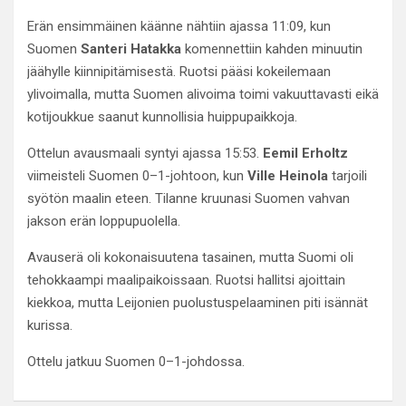
Erän ensimmäinen käänne nähtiin ajassa 11:09, kun
Suomen
Santeri Hatakka
komennettiin kahden minuutin
jäähylle kiinnipitämisestä. Ruotsi pääsi kokeilemaan
ylivoimalla, mutta Suomen alivoima toimi vakuuttavasti eikä
kotijoukkue saanut kunnollisia huippupaikkoja.
Ottelun avausmaali syntyi ajassa 15:53.
Eemil Erholtz
viimeisteli Suomen 0–1-johtoon, kun
Ville Heinola
tarjoili
syötön maalin eteen. Tilanne kruunasi Suomen vahvan
jakson erän loppupuolella.
Avauserä oli kokonaisuutena tasainen, mutta Suomi oli
tehokkaampi maalipaikoissaan. Ruotsi hallitsi ajoittain
kiekkoa, mutta Leijonien puolustuspelaaminen piti isännät
kurissa.
Ottelu jatkuu Suomen 0–1-johdossa.