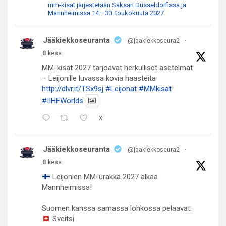
mm-kisat järjestetään Saksan Düsseldorfissa ja
Mannheimissa 14.–30. toukokuuta 2027
Jääkiekkoseuranta
@jaakiekkoseura2
·
8 kesä
MM-kisat 2027 tarjoavat herkulliset asetelmat
– Leijonille luvassa kovia haasteita
http://dlvr.it/TSx9sj
#Leijonat
#MMkisat
#IIHFWorlds
X
Jääkiekkoseuranta
@jaakiekkoseura2
·
8 kesä
Leijonien MM-urakka 2027 alkaa
Mannheimissa!
Suomen kanssa samassa lohkossa pelaavat:
Sveitsi