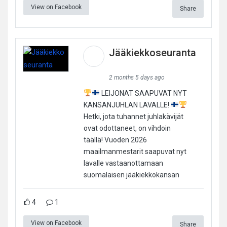
View on Facebook
Share
Jääkiekkoseuranta
2 months 5 days ago
LEIJONAT SAAPUVAT NYT
KANSANJUHLAN LAVALLE!
Hetki, jota tuhannet juhlakävijät
ovat odottaneet, on vihdoin
täällä! Vuoden 2026
maailmanmestarit saapuvat nyt
lavalle vastaanottamaan
suomalaisen jääkiekkokansan
4
1
View on Facebook
Share