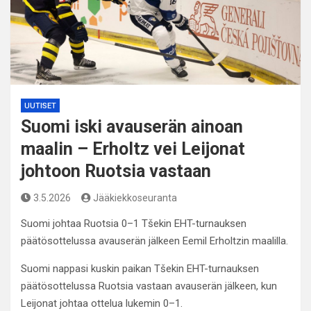
UUTISET
Suomi iski avauserän ainoan
maalin – Erholtz vei Leijonat
johtoon Ruotsia vastaan
3.5.2026
Jääkiekkoseuranta
Suomi johtaa Ruotsia 0–1 Tšekin EHT-turnauksen
päätösottelussa avauserän jälkeen Eemil Erholtzin maalilla.
Suomi nappasi kuskin paikan Tšekin EHT-turnauksen
päätösottelussa Ruotsia vastaan avauserän jälkeen, kun
Leijonat johtaa ottelua lukemin 0–1.