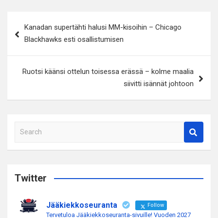
Artikkelien
Kanadan supertähti halusi MM-kisoihin – Chicago
selaus
Blackhawks esti osallistumisen
Ruotsi käänsi ottelun toisessa erässä – kolme maalia
siivitti isännät johtoon
S
e
a
r
c
Twitter
h
Jääkiekkoseuranta
Follow
Tervetuloa Jääkiekkoseuranta-sivuille! Vuoden 2027