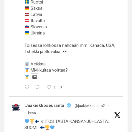
Ruotsi
Saksa
Latvia
Itävalta
Slovenia
Ukraina
Toisessa lohkossa nähdään mm. Kanada, USA,
Tshekki ja Slovakia.
Veikkaa:
MM-kultaa voittaa?
1
X
Jääkiekkoseuranta
@jaakiekkoseura2
·
1 kesä
KIITOS TÄSTÄ KANSANJUHLASTA,
SUOMI!