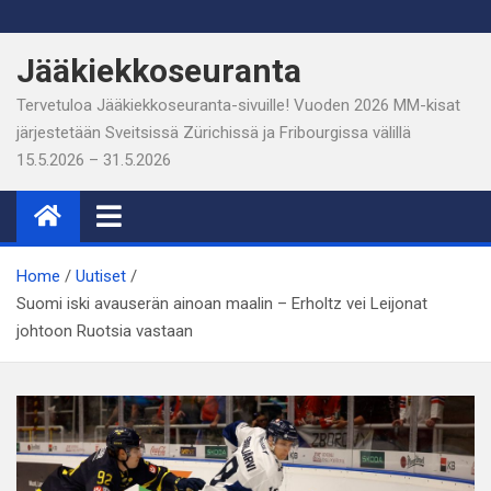
Skip
to
Jääkiekkoseuranta
content
Tervetuloa Jääkiekkoseuranta-sivuille! Vuoden 2026 MM-kisat
järjestetään Sveitsissä Zürichissä ja Fribourgissa välillä
15.5.2026 – 31.5.2026
Home
Uutiset
Suomi iski avauserän ainoan maalin – Erholtz vei Leijonat
johtoon Ruotsia vastaan