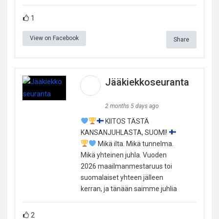
1
View on Facebook
Share
Jääkiekkoseuranta
2 months 5 days ago
KIITOS TÄSTÄ
KANSANJUHLASTA, SUOMI!
Mikä ilta. Mikä tunnelma.
Mikä yhteinen juhla. Vuoden
2026 maailmanmestaruus toi
suomalaiset yhteen jälleen
kerran, ja tänään saimme juhlia
2