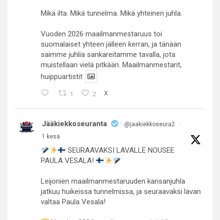
Mikä ilta. Mikä tunnelma. Mikä yhteinen juhla.
Vuoden 2026 maailmanmestaruus toi
suomalaiset yhteen jälleen kerran, ja tänään
saimme juhlia sankareitamme tavalla, jota
muistellaan vielä pitkään. Maailmanmestarit,
huippuartistit
1
2
X
Jääkiekkoseuranta
@jaakiekkoseura2
·
1 kesä
SEURAAVAKSI LAVALLE NOUSEE
PAULA VESALA!
Leijonien maailmanmestaruuden kansanjuhla
jatkuu huikeissa tunnelmissa, ja seuraavaksi lavan
valtaa Paula Vesala!