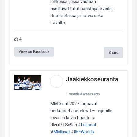
lohkossa, jossa vastaan
asettuvat tutut haastajat Sveitsi,
Ruotsi, Saksa ja Latvia sekä
Itävalta,
4
View on Facebook
Share
Jääkiekkoseuranta
1 month 4 weeks ago
MM-kisat 2027 tarjoavat
herkulliset asetelmat – Leijonille
luvassa kovia haasteita
dlvr.it/TSx9sh #
Leijonat
#
MMkisat
#
IIHFWorlds