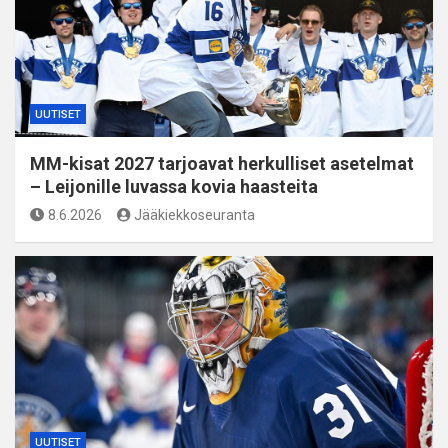
UUTISET
MM-kisat 2027 tarjoavat herkulliset asetelmat
– Leijonille luvassa kovia haasteita
8.6.2026
Jääkiekkoseuranta
UUTISET