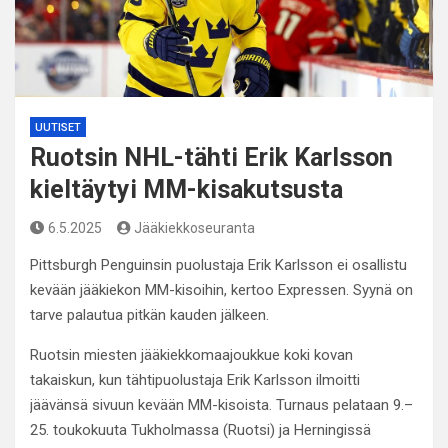
UUTISET
Ruotsin NHL-tähti Erik Karlsson
kieltäytyi MM-kisakutsusta
6.5.2025
Jääkiekkoseuranta
Pittsburgh Penguinsin puolustaja Erik Karlsson ei osallistu
kevään jääkiekon MM-kisoihin, kertoo Expressen. Syynä on
tarve palautua pitkän kauden jälkeen.
Ruotsin miesten jääkiekkomaajoukkue koki kovan
takaiskun, kun tähtipuolustaja Erik Karlsson ilmoitti
jäävänsä sivuun kevään MM-kisoista. Turnaus pelataan 9.–
25. toukokuuta Tukholmassa (Ruotsi) ja Herningissä