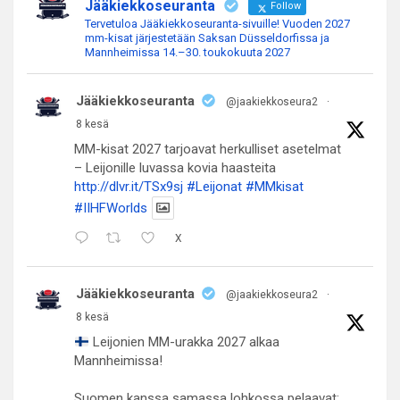
Jääkiekkoseuranta
Follow
Tervetuloa Jääkiekkoseuranta-sivuille! Vuoden 2027
mm-kisat järjestetään Saksan Düsseldorfissa ja
Mannheimissa 14.–30. toukokuuta 2027
Jääkiekkoseuranta
@jaakiekkoseura2
·
8 kesä
MM-kisat 2027 tarjoavat herkulliset asetelmat
– Leijonille luvassa kovia haasteita
http://dlvr.it/TSx9sj
#Leijonat
#MMkisat
#IIHFWorlds
X
Jääkiekkoseuranta
@jaakiekkoseura2
·
8 kesä
Leijonien MM-urakka 2027 alkaa
Mannheimissa!
Suomen kanssa samassa lohkossa pelaavat: