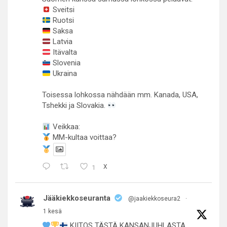
Sveitsi
Ruotsi
Saksa
Latvia
Itävalta
Slovenia
Ukraina
Toisessa lohkossa nähdään mm. Kanada, USA,
Tshekki ja Slovakia.
Veikkaa:
MM-kultaa voittaa?
1
X
Jääkiekkoseuranta
@jaakiekkoseura2
·
1 kesä
KIITOS TÄSTÄ KANSANJUHLASTA,