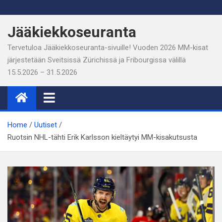
Skip
to
Jääkiekkoseuranta
content
Tervetuloa Jääkiekkoseuranta-sivuille! Vuoden 2026 MM-kisat
järjestetään Sveitsissä Zürichissä ja Fribourgissa välillä
15.5.2026 – 31.5.2026
Home
Uutiset
Ruotsin NHL-tähti Erik Karlsson kieltäytyi MM-kisakutsusta