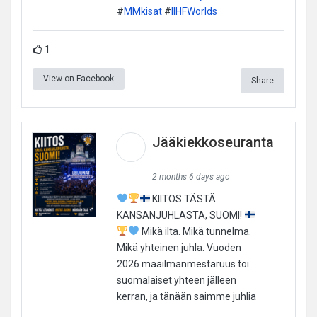
#
MMkisat
#
IIHFWorlds
1
View on Facebook
Share
Jääkiekkoseuranta
2 months 6 days ago
KIITOS TÄSTÄ
KANSANJUHLASTA, SUOMI!
Mikä ilta. Mikä tunnelma.
Mikä yhteinen juhla. Vuoden
2026 maailmanmestaruus toi
suomalaiset yhteen jälleen
kerran, ja tänään saimme juhlia