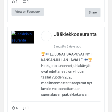
1
1
View on Facebook
Share
Jääkiekkoseuranta
2 months 6 days ago
LEIJONAT SAAPUVAT NYT
KANSANJUHLAN LAVALLE!
Hetki, jota tuhannet juhlakävijät
ovat odottaneet, on vihdoin
täällä! Vuoden 2026
maailmanmestarit saapuvat nyt
lavalle vastaanottamaan
suomalaisen jääkiekkokansan
4
1