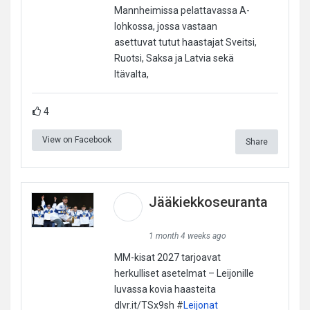
Mannheimissa pelattavassa A-
lohkossa, jossa vastaan
asettuvat tutut haastajat Sveitsi,
Ruotsi, Saksa ja Latvia sekä
Itävalta,
4
View on Facebook
Share
Jääkiekkoseuranta
1 month 4 weeks ago
MM-kisat 2027 tarjoavat
herkulliset asetelmat – Leijonille
luvassa kovia haasteita
dlvr.it/TSx9sh #
Leijonat