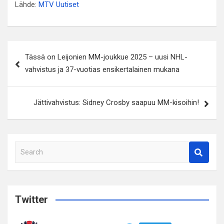
Lähde:
MTV Uutiset
Artikkelien
Tässä on Leijonien MM-joukkue 2025 – uusi NHL-
selaus
vahvistus ja 37-vuotias ensikertalainen mukana
Jättivahvistus: Sidney Crosby saapuu MM-kisoihin!
S
e
a
r
c
Twitter
h