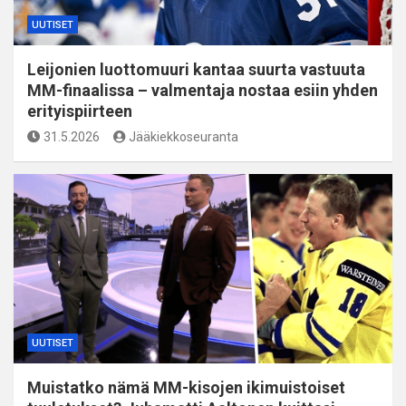
UUTISET
Leijonien luottomuuri kantaa suurta vastuuta
MM-finaalissa – valmentaja nostaa esiin yhden
erityispiirteen
31.5.2026
Jääkiekkoseuranta
UUTISET
Muistatko nämä MM-kisojen ikimuistoiset