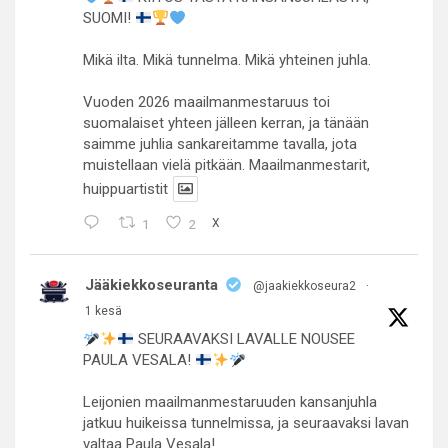
SUOMI!
Mikä ilta. Mikä tunnelma. Mikä yhteinen juhla.
Vuoden 2026 maailmanmestaruus toi
suomalaiset yhteen jälleen kerran, ja tänään
saimme juhlia sankareitamme tavalla, jota
muistellaan vielä pitkään. Maailmanmestarit,
huippuartistit
1
2
X
Jääkiekkoseuranta
@jaakiekkoseura2
·
1 kesä
SEURAAVAKSI LAVALLE NOUSEE
PAULA VESALA!
Leijonien maailmanmestaruuden kansanjuhla
jatkuu huikeissa tunnelmissa, ja seuraavaksi lavan
valtaa Paula Vesala!