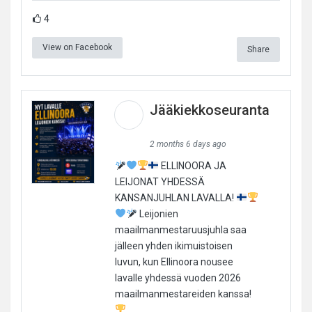
4
View on Facebook
Share
Jääkiekkoseuranta
2 months 6 days ago
ELLINOORA JA
LEIJONAT YHDESSÄ
KANSANJUHLAN LAVALLA!
Leijonien
maailmanmestaruusjuhla saa
jälleen yhden ikimuistoisen
luvun, kun Ellinoora nousee
lavalle yhdessä vuoden 2026
maailmanmestareiden kanssa!