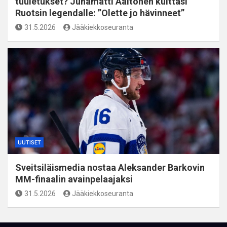
tuuletukset? Juhamatti Aaltonen kuittasi
Ruotsin legendalle: ”Olette jo hävinneet”
31.5.2026
Jääkiekkoseuranta
UUTISET
Sveitsiläismedia nostaa Aleksander Barkovin
MM-finaalin avainpelaajaksi
31.5.2026
Jääkiekkoseuranta