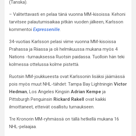
(Tanska).
– Valitettavasti en pelaa tänä vuonna MM-kisoissa. Kehoni
tarvitsee palautumisaikaa pitkän vuoden jälkeen, Karlsson
kommentoi
Expressenille
.
34-vuotias Karlsson pelasi viime vuonna MM-kisoissa
Prahassa ja Riiassa ja oli helmikuussa mukana myös 4
Nations -turnauksessa Ruotsin paidassa. Tuolloin hän teki
kolmessa ottelussa kolme pistettä.
Ruotsin MM-joukkueesta ovat Karlssonin lisäksi jäämässä
pois myös muut NHL-tähdet: Tampa Bay Lightningin
Victor
Hedman
, Los Angeles Kingsin
Adrian Kempe
ja
Pittsburgh Penguinsin
Rickard Rakell
ovat kaikki
ilmoittaneet, etteivät osallistu turnaukseen.
Tre Kronorin MM-ryhmässä on tällä hetkellä mukana 16
NHL-pelaajaa.