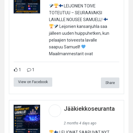
LEIJONIEN TOIVE
TOTEUTUU – SEURAAVAKSI
LAVALLE NOUSEE SAMUELL!
Leijonien kansanjuhla saa
jälleen uuden huippuhetken, kun
pelaajien toiveesta lavalle
saapuu Samuell!
Maailmanmestarit ovat
1
1
View on Facebook
Share
Jääkiekkoseuranta
2 months 4 days ago
LEIJONAT SAAPUVAT NYT