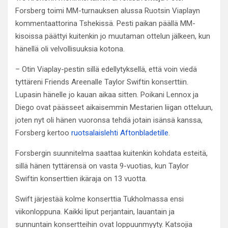
Forsberg toimi MM-turnauksen alussa Ruotsin Viaplayn
kommentaattorina Tshekissä. Pesti paikan päällä MM-
kisoissa päättyi kuitenkin jo muutaman ottelun jälkeen, kun
hänellä oli velvollisuuksia kotona.
– Otin Viaplay-pestin sillä edellytyksellä, että voin viedä
tyttäreni Friends Areenalle Taylor Swiftin konserttiin.
Lupasin hänelle jo kauan aikaa sitten. Poikani Lennox ja
Diego ovat päässeet aikaisemmin Mestarien liigan otteluun,
joten nyt oli hänen vuoronsa tehdä jotain isänsä kanssa,
Forsberg kertoo
ruotsalaislehti Aftonbladetille
.
Forsbergin suunnitelma saattaa kuitenkin kohdata esteitä,
sillä hänen tyttärensä on vasta 9-vuotias, kun Taylor
Swiftin konserttien ikäraja on 13 vuotta.
Swift järjestää kolme konserttia Tukholmassa ensi
viikonloppuna. Kaikki liput perjantain, lauantain ja
sunnuntain konsertteihin ovat loppuunmyyty. Katsojia