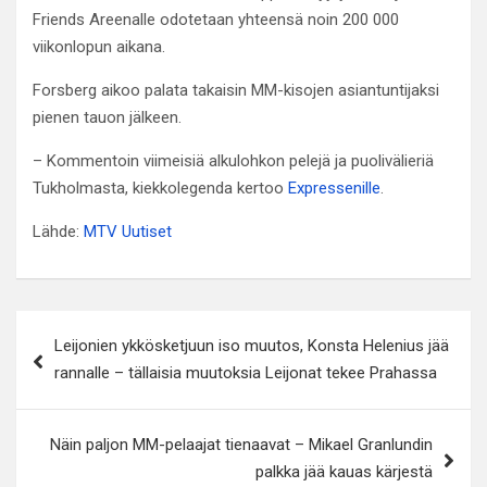
Friends Areenalle odotetaan yhteensä noin 200 000
viikonlopun aikana.
Forsberg aikoo palata takaisin MM-kisojen asiantuntijaksi
pienen tauon jälkeen.
– Kommentoin viimeisiä alkulohkon pelejä ja puolivälieriä
Tukholmasta, kiekkolegenda kertoo
Expressenille
.
Lähde:
MTV Uutiset
Artikkelien
Leijonien ykkösketjuun iso muutos, Konsta Helenius jää
selaus
rannalle – tällaisia muutoksia Leijonat tekee Prahassa
Näin paljon MM-pelaajat tienaavat – Mikael Granlundin
palkka jää kauas kärjestä