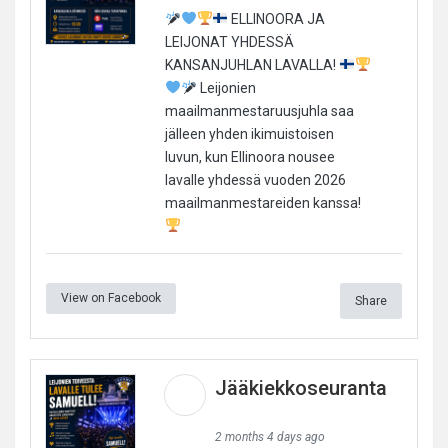
ELLINOORA JA
LEIJONAT YHDESSÄ
KANSANJUHLAN LAVALLA!
Leijonien
maailmanmestaruusjuhla saa
jälleen yhden ikimuistoisen
luvun, kun Ellinoora nousee
lavalle yhdessä vuoden 2026
maailmanmestareiden kanssa!
View on Facebook
Share
Jääkiekkoseuranta
2 months 4 days ago