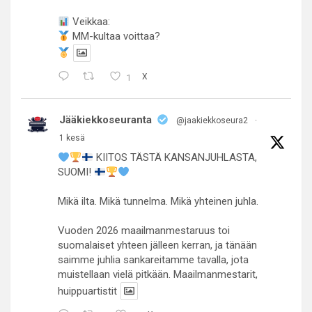
Veikkaa:
MM-kultaa voittaa?
1
X
Jääkiekkoseuranta
@jaakiekkoseura2
·
1 kesä
KIITOS TÄSTÄ KANSANJUHLASTA,
SUOMI!
Mikä ilta. Mikä tunnelma. Mikä yhteinen juhla.
Vuoden 2026 maailmanmestaruus toi
suomalaiset yhteen jälleen kerran, ja tänään
saimme juhlia sankareitamme tavalla, jota
muistellaan vielä pitkään. Maailmanmestarit,
huippuartistit