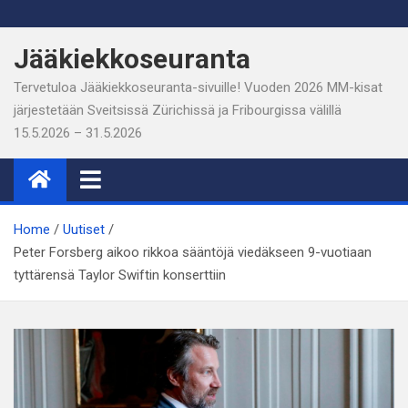
Skip
to
Jääkiekkoseuranta
content
Tervetuloa Jääkiekkoseuranta-sivuille! Vuoden 2026 MM-kisat
järjestetään Sveitsissä Zürichissä ja Fribourgissa välillä
15.5.2026 – 31.5.2026
Home
Uutiset
Peter Forsberg aikoo rikkoa sääntöjä viedäkseen 9-vuotiaan
tyttärensä Taylor Swiftin konserttiin