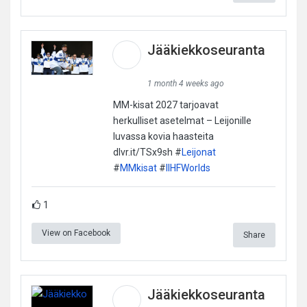
Jääkiekkoseuranta
1 month 4 weeks ago
MM-kisat 2027 tarjoavat
herkulliset asetelmat – Leijonille
luvassa kovia haasteita
dlvr.it/TSx9sh #
Leijonat
#
MMkisat
#
IIHFWorlds
1
View on Facebook
Share
Jääkiekkoseuranta