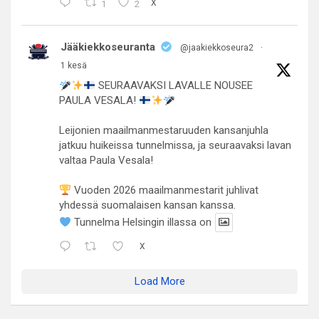
1
2
X
Jääkiekkoseuranta
@jaakiekkoseura2
·
1 kesä
SEURAAVAKSI LAVALLE NOUSEE
PAULA VESALA!
Leijonien maailmanmestaruuden kansanjuhla
jatkuu huikeissa tunnelmissa, ja seuraavaksi lavan
valtaa Paula Vesala!
Vuoden 2026 maailmanmestarit juhlivat
yhdessä suomalaisen kansan kanssa.
Tunnelma Helsingin illassa on
X
Load More