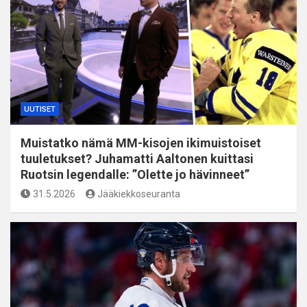
UUTISET
Muistatko nämä MM-kisojen ikimuistoiset
tuuletukset? Juhamatti Aaltonen kuittasi
Ruotsin legendalle: ”Olette jo hävinneet”
31.5.2026
Jääkiekkoseuranta