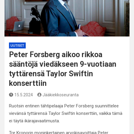
UUTISET
Peter Forsberg aikoo rikkoa
sääntöjä viedäkseen 9-vuotiaan
tyttärensä Taylor Swiftin
konserttiin
15.5.2024
Jääkiekkoseuranta
Ruotsin entinen tähtipelaaja Peter Forsberg suunnittelee
vievänsä tyttärensä Taylor Swiftin konserttiin, vaikka tämä
ei täytä ikärajavaatimusta.
Tre Kronorin moninkertainen arvokisavoittaja Peter