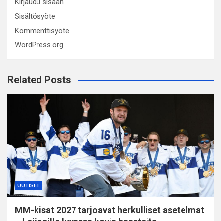
Kirjaudu sisään
Sisältösyöte
Kommenttisyöte
WordPress.org
Related Posts
UUTISET
MM-kisat 2027 tarjoavat herkulliset asetelmat