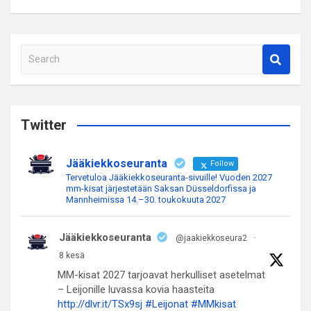
S
e
a
r
c
Twitter
h
Jääkiekkoseuranta
Follow
Tervetuloa Jääkiekkoseuranta-sivuille! Vuoden 2027
mm-kisat järjestetään Saksan Düsseldorfissa ja
Mannheimissa 14.–30. toukokuuta 2027
Jääkiekkoseuranta
@jaakiekkoseura2
·
8 kesä
MM-kisat 2027 tarjoavat herkulliset asetelmat
– Leijonille luvassa kovia haasteita
http://dlvr.it/TSx9sj
#Leijonat
#MMkisat