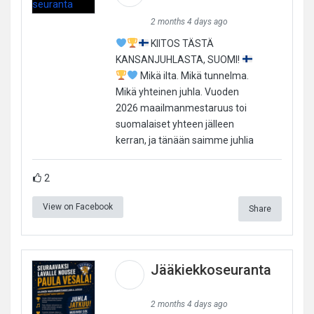
2 months 4 days ago
KIITOS TÄSTÄ
KANSANJUHLASTA, SUOMI!
Mikä ilta. Mikä tunnelma.
Mikä yhteinen juhla. Vuoden
2026 maailmanmestaruus toi
suomalaiset yhteen jälleen
kerran, ja tänään saimme juhlia
2
View on Facebook
Share
Jääkiekkoseuranta
2 months 4 days ago