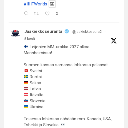
#IIHFWorlds
X
Jääkiekkoseuranta
@jaakiekkoseura2
·
8 kesä
Leijonien MM-urakka 2027 alkaa
Mannheimissa!
Suomen kanssa samassa lohkossa pelaavat:
Sveitsi
Ruotsi
Saksa
Latvia
Itävalta
Slovenia
Ukraina
Toisessa lohkossa nähdään mm. Kanada, USA,
Tshekki ja Slovakia.