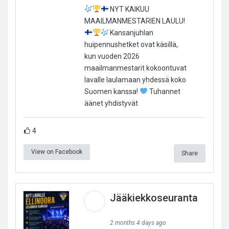
NYT KAIKUU
MAAILMANMESTARIEN LAULU!
Kansanjuhlan
huipennushetket ovat käsillä,
kun vuoden 2026
maailmanmestarit kokoontuvat
lavalle laulamaan yhdessä koko
Suomen kanssa!
Tuhannet
äänet yhdistyvät
4
View on Facebook
Share
Jääkiekkoseuranta
2 months 4 days ago