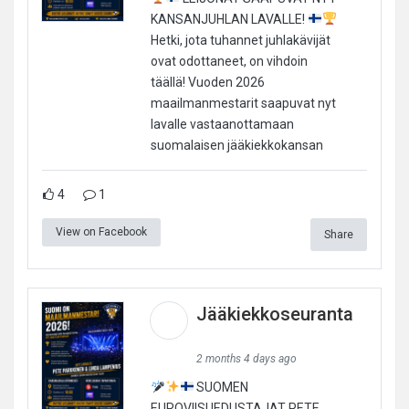
KANSANJUHLAN LAVALLE!
Hetki, jota tuhannet juhlakävijät
ovat odottaneet, on vihdoin
täällä! Vuoden 2026
maailmanmestarit saapuvat nyt
lavalle vastaanottamaan
suomalaisen jääkiekkokansan
4
1
View on Facebook
Share
Jääkiekkoseuranta
2 months 4 days ago
SUOMEN
EUROVIISUEDUSTAJAT PETE