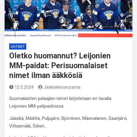
UUTISET
Oletko huomannut? Leijonien
MM-paidat: Perisuomalaiset
nimet ilman ääkkösiä
12.5.2024
Jääkiekkoseuranta
Suomalaisten pelaajien nimet kirjoitetaan eri tavalla
Leijonien MM-pelipaidoissa.
Jääskä, Määttä, Puljujärvi, Björninen, Mäenalanen, Saarijärvi,
Vittasmäki, Säteri…