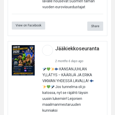
lavalle nousevat Suomen tämän
vuoden euroviisuedustajat
View on Facebook
Share
Jääkiekkoseuranta
2 months 6 days ago
KANSANJUHLAN
YLLÄTYS – KÄÄRIJÄ JA ERIKA
VIKMAN YHDESSÄ LAVALLA!
Jos tunnelma oli jo
katossa, nyt se räjähti täysin
uusiin lukemiin! Leijonien
maailmanmestaruuden
kunniaksi