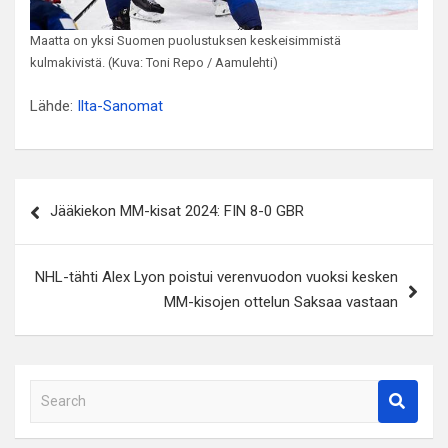
Maatta on yksi Suomen puolustuksen keskeisimmistä
kulmakivistä. (Kuva: Toni Repo / Aamulehti)
Lähde:
Ilta-Sanomat
Artikkelien
Jääkiekon MM-kisat 2024: FIN 8-0 GBR
selaus
NHL-tähti Alex Lyon poistui verenvuodon vuoksi kesken
MM-kisojen ottelun Saksaa vastaan
S
e
a