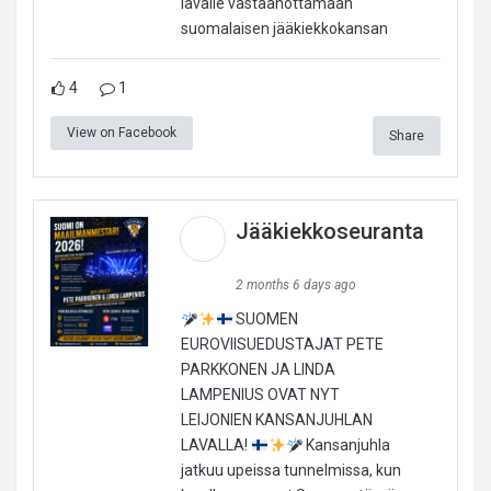
lavalle vastaanottamaan
suomalaisen jääkiekkokansan
4
1
View on Facebook
Share
Jääkiekkoseuranta
2 months 6 days ago
SUOMEN
EUROVIISUEDUSTAJAT PETE
PARKKONEN JA LINDA
LAMPENIUS OVAT NYT
LEIJONIEN KANSANJUHLAN
LAVALLA!
Kansanjuhla
jatkuu upeissa tunnelmissa, kun