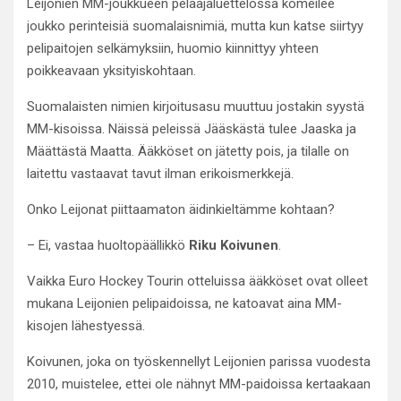
Leijonien MM-joukkueen pelaajaluettelossa komeilee
joukko perinteisiä suomalaisnimiä, mutta kun katse siirtyy
pelipaitojen selkämyksiin, huomio kiinnittyy yhteen
poikkeavaan yksityiskohtaan.
Suomalaisten nimien kirjoitusasu muuttuu jostakin syystä
MM-kisoissa. Näissä peleissä Jääskästä tulee Jaaska ja
Määttästä Maatta. Ääkköset on jätetty pois, ja tilalle on
laitettu vastaavat tavut ilman erikoismerkkejä.
Onko Leijonat piittaamaton äidinkieltämme kohtaan?
– Ei, vastaa huoltopäällikkö
Riku Koivunen
.
Vaikka Euro Hockey Tourin otteluissa ääkköset ovat olleet
mukana Leijonien pelipaidoissa, ne katoavat aina MM-
kisojen lähestyessä.
Koivunen, joka on työskennellyt Leijonien parissa vuodesta
2010, muistelee, ettei ole nähnyt MM-paidoissa kertaakaan