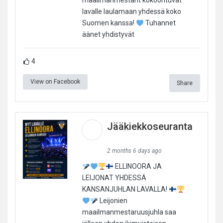
maailmanmestarit kokoontuvat
lavalle laulamaan yhdessä koko
Suomen kanssa!
Tuhannet
äänet yhdistyvät
4
View on Facebook
Share
Jääkiekkoseuranta
2 months 6 days ago
ELLINOORA JA
LEIJONAT YHDESSÄ
KANSANJUHLAN LAVALLA!
Leijonien
maailmanmestaruusjuhla saa