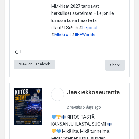
MM-kisat 2027 tarjoavat
herkulliset asetelmat – Leijonille
luvassa kovia haasteita
dlvr.it/TSx9sh #
Leijonat
#
MMkisat
#
IIHFWorlds
1
View on Facebook
Share
Jääkiekkoseuranta
2 months 6 days ago
KIITOS TÄSTÄ
KANSANJUHLASTA, SUOMI!
Mikä ilta. Mikä tunnelma.
Mikä yhteinen juhla. Vuoden