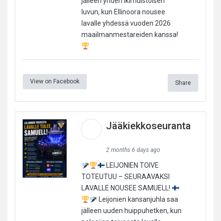
jälleen yhden ikimuistoisen
luvun, kun Ellinoora nousee
lavalle yhdessä vuoden 2026
maailmanmestareiden kanssa!
View on Facebook
Share
Jääkiekkoseuranta
2 months 6 days ago
LEIJONIEN TOIVE
TOTEUTUU – SEURAAVAKSI
LAVALLE NOUSEE SAMUELL!
Leijonien kansanjuhla saa
jälleen uuden huippuhetken, kun