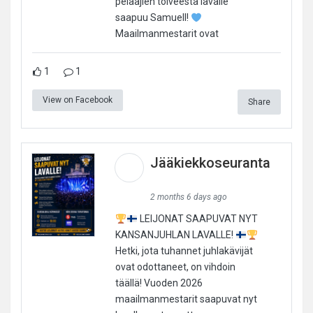
pelaajien toiveesta lavalle
saapuu Samuell!
Maailmanmestarit ovat
1
1
View on Facebook
Share
Jääkiekkoseuranta
2 months 6 days ago
LEIJONAT SAAPUVAT NYT
KANSANJUHLAN LAVALLE!
Hetki, jota tuhannet juhlakävijät
ovat odottaneet, on vihdoin
täällä! Vuoden 2026
maailmanmestarit saapuvat nyt