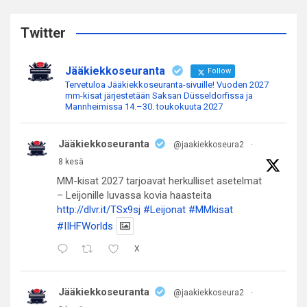
r
c
Twitter
h
Jääkiekkoseuranta
Follow
Tervetuloa Jääkiekkoseuranta-sivuille! Vuoden 2027
mm-kisat järjestetään Saksan Düsseldorfissa ja
Mannheimissa 14.–30. toukokuuta 2027
Jääkiekkoseuranta
@jaakiekkoseura2
·
8 kesä
MM-kisat 2027 tarjoavat herkulliset asetelmat
– Leijonille luvassa kovia haasteita
http://dlvr.it/TSx9sj
#Leijonat
#MMkisat
#IIHFWorlds
X
Jääkiekkoseuranta
@jaakiekkoseura2
·