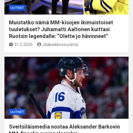
UUTISET
Muistatko nämä MM-kisojen ikimuistoiset
tuuletukset? Juhamatti Aaltonen kuittasi
Ruotsin legendalle: ”Olette jo hävinneet”
31.5.2026
Jääkiekkoseuranta
UUTISET
Sveitsiläismedia nostaa Aleksander Barkovin