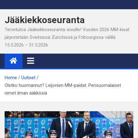
Skip
to
Jääkiekkoseuranta
content
Tervetuloa Jääkiekkoseuranta-sivuille! Vuoden 2026 MM-kisat
järjestetään Sveitsissä Zürichissä ja Fribourgissa välillä
15.5.2026 – 31.5.2026
Home
Uutiset
Oletko huomannut? Leijonien MM-paidat: Perisuomalaiset
nimet ilman ääkkösiä