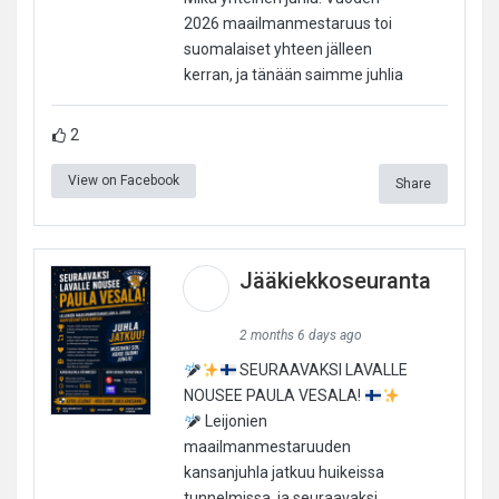
2026 maailmanmestaruus toi
suomalaiset yhteen jälleen
kerran, ja tänään saimme juhlia
2
View on Facebook
Share
Jääkiekkoseuranta
2 months 6 days ago
SEURAAVAKSI LAVALLE
NOUSEE PAULA VESALA!
Leijonien
maailmanmestaruuden
kansanjuhla jatkuu huikeissa
tunnelmissa, ja seuraavaksi