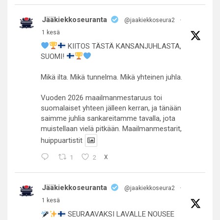
Jääkiekkoseuranta
@jaakiekkoseura2
·
1 kesä
KIITOS TÄSTÄ KANSANJUHLASTA,
SUOMI!
Mikä ilta. Mikä tunnelma. Mikä yhteinen juhla.
Vuoden 2026 maailmanmestaruus toi
suomalaiset yhteen jälleen kerran, ja tänään
saimme juhlia sankareitamme tavalla, jota
muistellaan vielä pitkään. Maailmanmestarit,
huippuartistit
1
2
X
Jääkiekkoseuranta
@jaakiekkoseura2
·
1 kesä
SEURAAVAKSI LAVALLE NOUSEE