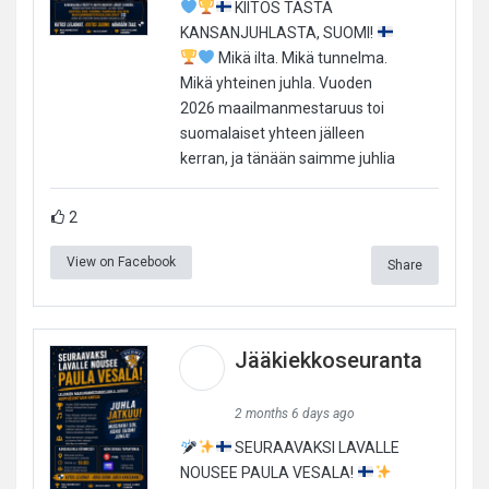
KIITOS TÄSTÄ
KANSANJUHLASTA, SUOMI!
Mikä ilta. Mikä tunnelma.
Mikä yhteinen juhla. Vuoden
2026 maailmanmestaruus toi
suomalaiset yhteen jälleen
kerran, ja tänään saimme juhlia
2
View on Facebook
Share
Jääkiekkoseuranta
2 months 6 days ago
SEURAAVAKSI LAVALLE
NOUSEE PAULA VESALA!