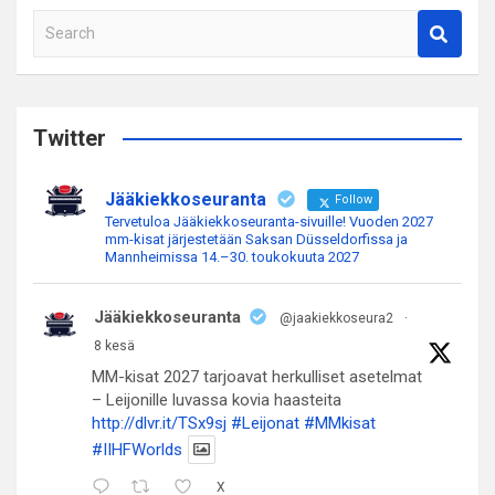
S
e
a
r
c
Twitter
h
Jääkiekkoseuranta
Follow
Tervetuloa Jääkiekkoseuranta-sivuille! Vuoden 2027
mm-kisat järjestetään Saksan Düsseldorfissa ja
Mannheimissa 14.–30. toukokuuta 2027
Jääkiekkoseuranta
@jaakiekkoseura2
·
8 kesä
MM-kisat 2027 tarjoavat herkulliset asetelmat
– Leijonille luvassa kovia haasteita
http://dlvr.it/TSx9sj
#Leijonat
#MMkisat
#IIHFWorlds
X