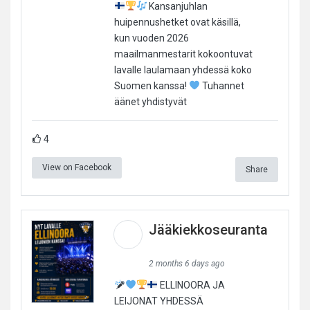
Kansanjuhlan
huipennushetket ovat käsillä,
kun vuoden 2026
maailmanmestarit kokoontuvat
lavalle laulamaan yhdessä koko
Suomen kanssa!
Tuhannet
äänet yhdistyvät
4
View on Facebook
Share
Jääkiekkoseuranta
2 months 6 days ago
ELLINOORA JA
LEIJONAT YHDESSÄ