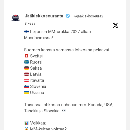
Jääkiekkoseuranta
@jaakiekkoseura2
·
8 kesä
Leijonien MM-urakka 2027 alkaa
Mannheimissa!
Suomen kanssa samassa lohkossa pelaavat:
Sveitsi
Ruotsi
Saksa
Latvia
Itävalta
Slovenia
Ukraina
Toisessa lohkossa nähdään mm. Kanada, USA,
Tshekki ja Slovakia.
Veikkaa:
MM-kultaa voittaa?