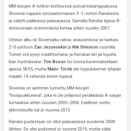
MM-kisojen A-lohkon kriittisessä putoamiskamppailussa
Slovenia nappasi sensaatiomaisen 3–1-voiton Ranskasta
ja säilytti paikkansa pääsarjassa. Samalla Ranska tippuu B-
divisioonaan ensimmäistä kertaa sitten vuoden 2007.
Ottelun alku oli Slovenialta vahva: avauserässä se karkasi
2–0-johtoon
Zan Jezovsekin
ja
Nik Simsicin
osumilla.
Toinen erä pysyi maalittomana, ja Ranskan kiri jäi lopulta
liian myöhäiseksi.
Tim Bozon
toi toivoa kavennuksellaan
ajassa 58.05, mutta
Matic Török
iski loppulukemat tyhjään
maaliin 14 sekuntia ennen loppua.
Slovenia on aiemmin tunnettu MM-kisojen
”hissijoukkueena”, joka ei ole pelannut peräkkäisiä A-sarjan
turnauksia sitten vuosien 2005–2006. Edellinen voitto
ykköstasolla tuli jo vuonna 2015.
Ranska puolestaan on ollut pääsarjassa vuodesta 2008
lähtien. Se olisi pudonnut jo vuonna 2019, mutta säilyi