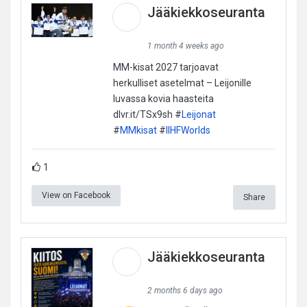
Jääkiekkoseuranta
1 month 4 weeks ago
MM-kisat 2027 tarjoavat
herkulliset asetelmat – Leijonille
luvassa kovia haasteita
dlvr.it/TSx9sh #
Leijonat
#
MMkisat
#
IIHFWorlds
1
View on Facebook
Share
Jääkiekkoseuranta
2 months 6 days ago