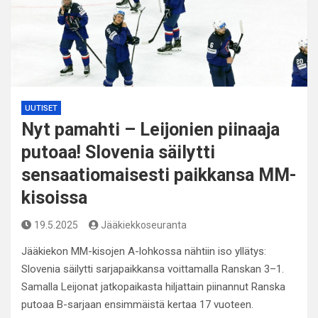
UUTISET
Nyt pamahti – Leijonien piinaaja
putoaa! Slovenia säilytti
sensaatiomaisesti paikkansa MM-
kisoissa
19.5.2025
Jääkiekkoseuranta
Jääkiekon MM-kisojen A-lohkossa nähtiin iso yllätys:
Slovenia säilytti sarjapaikkansa voittamalla Ranskan 3–1.
Samalla Leijonat jatkopaikasta hiljattain piinannut Ranska
putoaa B-sarjaan ensimmäistä kertaa 17 vuoteen.