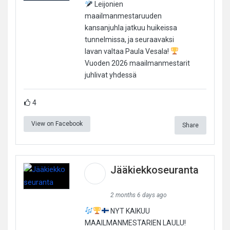
Leijonien
maailmanmestaruuden
kansanjuhla jatkuu huikeissa
tunnelmissa, ja seuraavaksi
lavan valtaa Paula Vesala!
Vuoden 2026 maailmanmestarit
juhlivat yhdessä
4
View on Facebook
Share
Jääkiekkoseuranta
2 months 6 days ago
NYT KAIKUU
MAAILMANMESTARIEN LAULU!