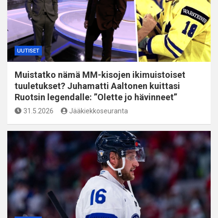
UUTISET
Muistatko nämä MM-kisojen ikimuistoiset
tuuletukset? Juhamatti Aaltonen kuittasi
Ruotsin legendalle: ”Olette jo hävinneet”
31.5.2026
Jääkiekkoseuranta