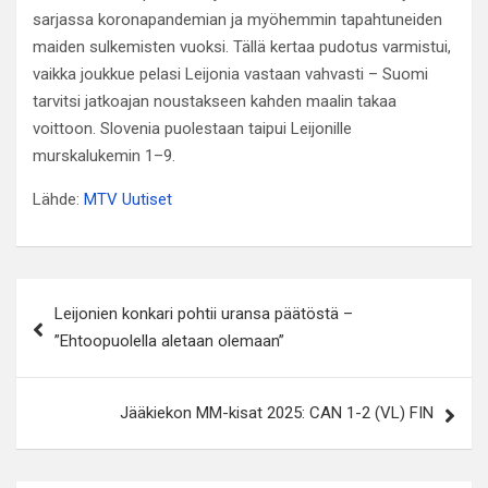
sarjassa koronapandemian ja myöhemmin tapahtuneiden
maiden sulkemisten vuoksi. Tällä kertaa pudotus varmistui,
vaikka joukkue pelasi Leijonia vastaan vahvasti – Suomi
tarvitsi jatkoajan noustakseen kahden maalin takaa
voittoon. Slovenia puolestaan taipui Leijonille
murskalukemin 1–9.
Lähde:
MTV Uutiset
Artikkelien
Leijonien konkari pohtii uransa päätöstä –
selaus
”Ehtoopuolella aletaan olemaan”
Jääkiekon MM-kisat 2025: CAN 1-2 (VL) FIN