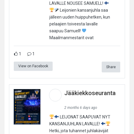
LAVALLE NOUSEE SAMUELL!
Leijonien kansanjuhla saa
jälleen uuden huippuhetken, kun
pelaajien toiveesta lavalle
saapuu Samuell!
Maailmanmestarit ovat
1
1
View on Facebook
Share
Jääkiekkoseuranta
2 months 6 days ago
LEIJONAT SAAPUVAT NYT
KANSANJUHLAN LAVALLE!
Hetki, jota tuhannet juhlakävijät