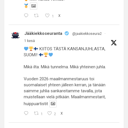
1
X
Jääkiekkoseuranta
@jaakiekkoseura2
·
1 kesä
KIITOS TÄSTÄ KANSANJUHLASTA,
SUOMI!
Mikä ilta. Mikä tunnelma. Mikä yhteinen juhla.
Vuoden 2026 maailmanmestaruus toi
suomalaiset yhteen jälleen kerran, ja tänään
saimme juhlia sankareitamme tavalla, jota
muistellaan vielä pitkään. Maailmanmestarit,
huippuartistit
1
2
X