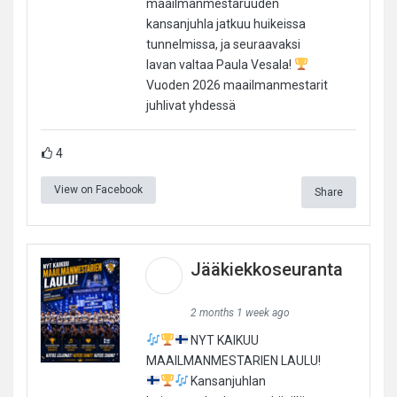
maailmanmestaruuden
kansanjuhla jatkuu huikeissa
tunnelmissa, ja seuraavaksi
lavan valtaa Paula Vesala!
Vuoden 2026 maailmanmestarit
juhlivat yhdessä
4
View on Facebook
Share
Jääkiekkoseuranta
2 months 1 week ago
NYT KAIKUU
MAAILMANMESTARIEN LAULU!
Kansanjuhlan