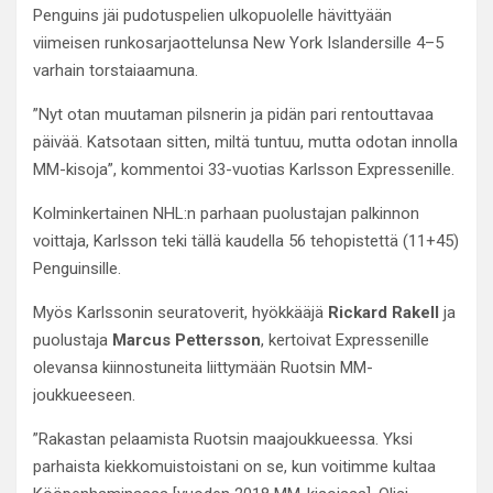
Penguins jäi pudotuspelien ulkopuolelle hävittyään
viimeisen runkosarjaottelunsa New York Islandersille 4–5
varhain torstaiaamuna.
”Nyt otan muutaman pilsnerin ja pidän pari rentouttavaa
päivää. Katsotaan sitten, miltä tuntuu, mutta odotan innolla
MM-kisoja”, kommentoi 33-vuotias Karlsson Expressenille.
Kolminkertainen NHL:n parhaan puolustajan palkinnon
voittaja, Karlsson teki tällä kaudella 56 tehopistettä (11+45)
Penguinsille.
Myös Karlssonin seuratoverit, hyökkääjä
Rickard Rakell
ja
puolustaja
Marcus Pettersson
, kertoivat Expressenille
olevansa kiinnostuneita liittymään Ruotsin MM-
joukkueeseen.
”Rakastan pelaamista Ruotsin maajoukkueessa. Yksi
parhaista kiekkomuistoistani on se, kun voitimme kultaa