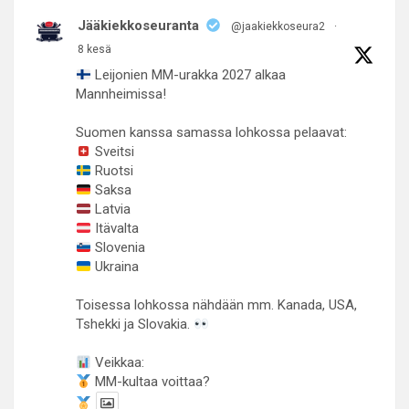
Jääkiekkoseuranta
@jaakiekkoseura2
·
8 kesä
Leijonien MM-urakka 2027 alkaa
Mannheimissa!
Suomen kanssa samassa lohkossa pelaavat:
Sveitsi
Ruotsi
Saksa
Latvia
Itävalta
Slovenia
Ukraina
Toisessa lohkossa nähdään mm. Kanada, USA,
Tshekki ja Slovakia.
Veikkaa:
MM-kultaa voittaa?