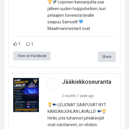
Leijonien kansanjuhla saa
jälleen uuden huippuhetken, kun
pelaajien toiveesta lavalle
saapuu Samuell!
Maailmanmestarit ovat
1
1
View on Facebook
Share
Jääkiekkoseuranta
2 months 1 week ago
LEIJONAT SAAPUVAT NYT
KANSANJUHLAN LAVALLE!
Hetki, jota tuhannet juhlakävijät
ovat odottaneet, on vihdoin