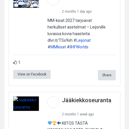
2 months 1 day ago
MM-kisat 2027 tarjoavat
herkulliset asetelmat – Leijonille
luvassa kovia haasteita
dlvr.it/TSx9sh #
Leijonat
#
MMkisat
#
IIHFWorlds
1
View on Facebook
Share
Jääkiekkoseuranta
2 months 1 week ago
KIITOS TÄSTÄ