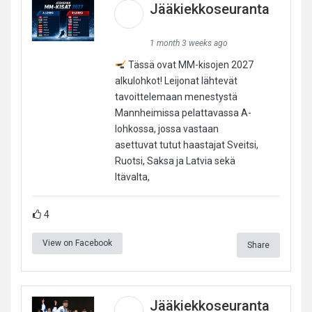
Jääkiekkoseuranta
1 month 3 weeks ago
Tässä ovat MM-kisojen 2027
alkulohkot! Leijonat lähtevät
tavoittelemaan menestystä
Mannheimissa pelattavassa A-
lohkossa, jossa vastaan
asettuvat tutut haastajat Sveitsi,
Ruotsi, Saksa ja Latvia sekä
Itävalta,
4
View on Facebook
Share
Jääkiekkoseuranta