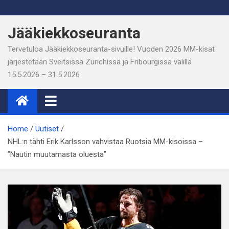
Skip
to
Jääkiekkoseuranta
content
Tervetuloa Jääkiekkoseuranta-sivuille! Vuoden 2026 MM-kisat
järjestetään Sveitsissä Zürichissä ja Fribourgissa välillä
15.5.2026 – 31.5.2026
Home
Uutiset
NHL:n tähti Erik Karlsson vahvistaa Ruotsia MM-kisoissa –
”Nautin muutamasta oluesta”