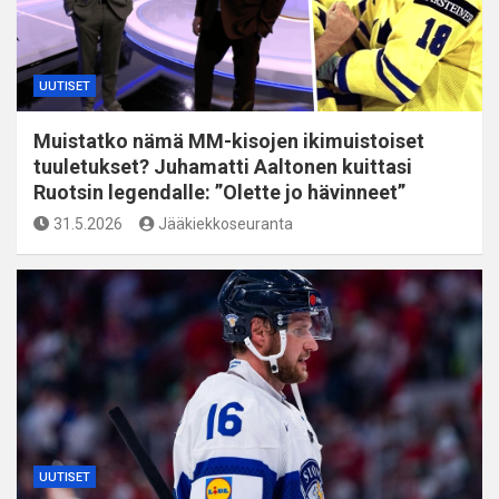
UUTISET
Muistatko nämä MM-kisojen ikimuistoiset
tuuletukset? Juhamatti Aaltonen kuittasi
Ruotsin legendalle: ”Olette jo hävinneet”
31.5.2026
Jääkiekkoseuranta
UUTISET