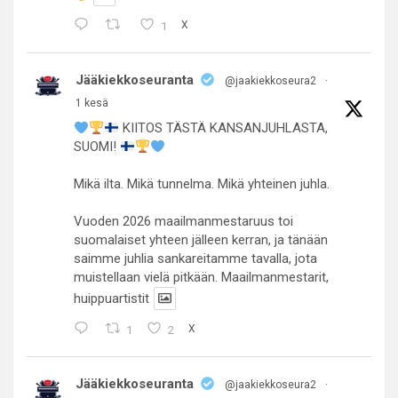
1
X
Jääkiekkoseuranta
@jaakiekkoseura2
·
1 kesä
KIITOS TÄSTÄ KANSANJUHLASTA,
SUOMI!
Mikä ilta. Mikä tunnelma. Mikä yhteinen juhla.
Vuoden 2026 maailmanmestaruus toi
suomalaiset yhteen jälleen kerran, ja tänään
saimme juhlia sankareitamme tavalla, jota
muistellaan vielä pitkään. Maailmanmestarit,
huippuartistit
1
2
X
Jääkiekkoseuranta
@jaakiekkoseura2
·