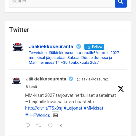
e
a
r
c
Twitter
h
Jääkiekkoseuranta
Follow
Tervetuloa Jääkiekkoseuranta-sivuille! Vuoden 2027
mm-kisat järjestetään Saksan Düsseldorfissa ja
Mannheimissa 14.–30. toukokuuta 2027
Jääkiekkoseuranta
@jaakiekkoseura2
·
8 kesä
MM-kisat 2027 tarjoavat herkulliset asetelmat
– Leijonille luvassa kovia haasteita
http://dlvr.it/TSx9sj
#Leijonat
#MMkisat
#IIHFWorlds
X