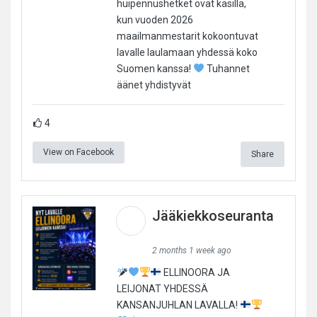
huipennushetket ovat käsillä,
kun vuoden 2026
maailmanmestarit kokoontuvat
lavalle laulamaan yhdessä koko
Suomen kanssa!
Tuhannet
äänet yhdistyvät
4
View on Facebook
Share
Jääkiekkoseuranta
2 months 1 week ago
ELLINOORA JA
LEIJONAT YHDESSÄ
KANSANJUHLAN LAVALLA!