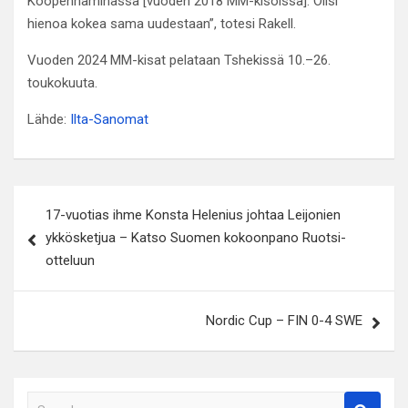
Kööpenhaminassa [vuoden 2018 MM-kisoissa]. Olisi
hienoa kokea sama uudestaan”, totesi Rakell.
Vuoden 2024 MM-kisat pelataan Tshekissä 10.–26.
toukokuuta.
Lähde:
Ilta-Sanomat
Artikkelien
17-vuotias ihme Konsta Helenius johtaa Leijonien
selaus
ykkösketjua – Katso Suomen kokoonpano Ruotsi-
otteluun
Nordic Cup – FIN 0-4 SWE
S