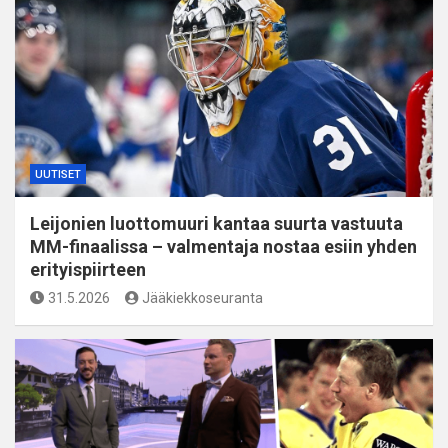
UUTISET
Leijonien luottomuuri kantaa suurta vastuuta
MM-finaalissa – valmentaja nostaa esiin yhden
erityispiirteen
31.5.2026
Jääkiekkoseuranta