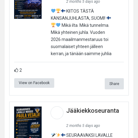
2 months 5 days ago
KIITOS TÄSTÄ
KANSANJUHLASTA, SUOMI!
Mikä ilta. Mikä tunnelma.
Mikä yhteinen juhla. Vuoden
2026 maailmanmestaruus toi
suomalaiset yhteen jälleen
kerran, ja tänään saimme juhlia
2
View on Facebook
Share
Jääkiekkoseuranta
2 months 5 days ago
SEURAAVAKSI LAVALLE