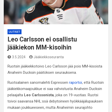
UUTISET
Leo Carlsson ei osallistu
jääkiekon MM-kisoihin
3.5.2024
Jääkiekkoseuranta
Ruotsin jääkiekkotoivo Leo Carlsson jää pois MM-kisoista
Anaheim Ducksin päätöksen seurauksena.
Ruotsalainen sanomalehti Expressen
raportoi
, että Ruotsin
jääkiekkomaajoukkue ei saa vahvistusta Anaheim Ducksin
pelaajalta
Leo Carlssonista
, joka on 19-vuotias. Ruotsi
toivoi saavansa NHL:ssä debytoineen hyökkääjälupauksen
mukaan joukkueeseen, mutta Anaheimin seurajohto