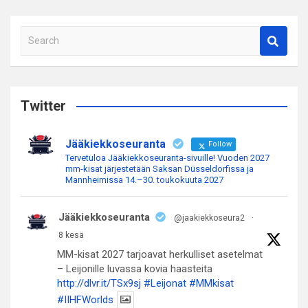
S
e
a
r
c
Twitter
h
Jääkiekkoseuranta
Follow
Tervetuloa Jääkiekkoseuranta-sivuille! Vuoden 2027
mm-kisat järjestetään Saksan Düsseldorfissa ja
Mannheimissa 14.–30. toukokuuta 2027
Jääkiekkoseuranta
@jaakiekkoseura2
·
8 kesä
MM-kisat 2027 tarjoavat herkulliset asetelmat
– Leijonille luvassa kovia haasteita
http://dlvr.it/TSx9sj
#Leijonat
#MMkisat
#IIHFWorlds