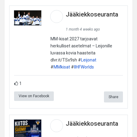
Jääkiekkoseuranta
1 month 4 weeks ago
MM-kisat 2027 tarjoavat
herkulliset asetelmat – Leijonille
luvassa kovia haasteita
dlvr.it/TSx9sh #
Leijonat
#
MMkisat
#
IIHFWorlds
1
View on Facebook
Share
Jääkiekkoseuranta