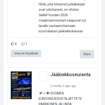
Hetki, jota tuhannet juhlakävijät
ovat odottaneet, on vihdoin
täällä! Vuoden 2026
maailmanmestarit saapuvat nyt
lavalle vastaanottamaan
suomalaisen jääkiekkokansan
4
1
View on Facebook
Share
Jääkiekkoseuranta
2 months 5 days ago
SUOMEN
EUROVIISUEDUSTAJAT PETE
PARKKONEN JA LINDA