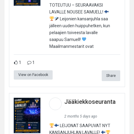
TOTEUTUU – SEURAAVAKSI
LAVALLE NOUSEE SAMUELL!
Leijonien kansanjuhla saa
jälleen uuden huippuhetken, kun
pelaajien toiveesta lavalle
saapuu Samuell!
Maailmanmestarit ovat
1
1
View on Facebook
Share
Jääkiekkoseuranta
2 months 5 days ago
LEIJONAT SAAPUVAT NYT
KANSANJUHLAN LAVALLE!