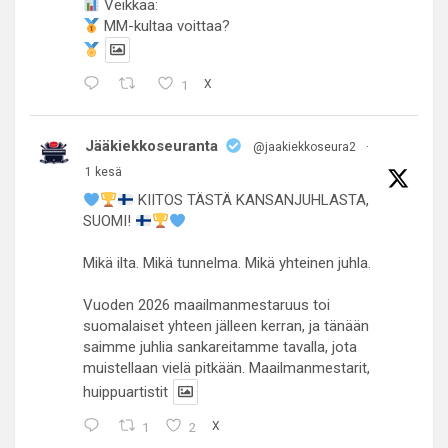
Veikkaa:
MM-kultaa voittaa?
1
X
Jääkiekkoseuranta
@jaakiekkoseura2
·
1 kesä
KIITOS TÄSTÄ KANSANJUHLASTA,
SUOMI!
Mikä ilta. Mikä tunnelma. Mikä yhteinen juhla.
Vuoden 2026 maailmanmestaruus toi
suomalaiset yhteen jälleen kerran, ja tänään
saimme juhlia sankareitamme tavalla, jota
muistellaan vielä pitkään. Maailmanmestarit,
huippuartistit
1
2
X