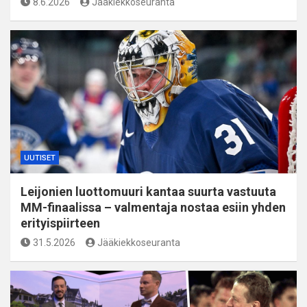
8.6.2026
Jääkiekkoseuranta
UUTISET
Leijonien luottomuuri kantaa suurta vastuuta
MM-finaalissa – valmentaja nostaa esiin yhden
erityispiirteen
31.5.2026
Jääkiekkoseuranta