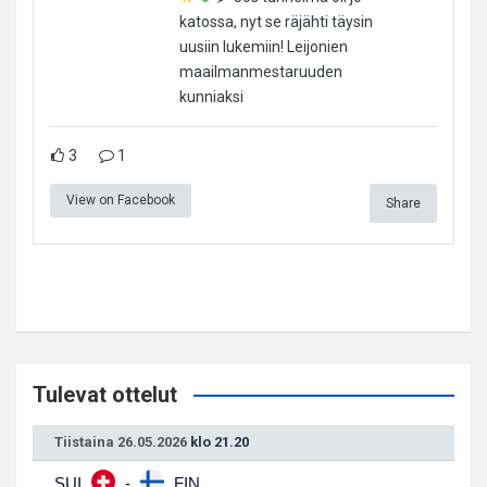
katossa, nyt se räjähti täysin
uusiin lukemiin! Leijonien
maailmanmestaruuden
kunniaksi
3
1
View on Facebook
Share
Tulevat ottelut
Tiistaina 26.05.2026
klo 21.20
SUI
-
FIN