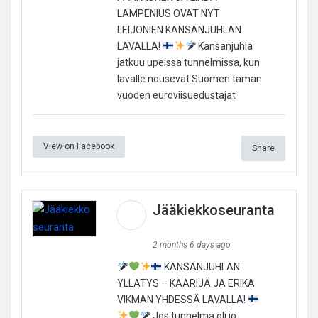
LAMPENIUS OVAT NYT
LEIJONIEN KANSANJUHLAN
LAVALLA!
Kansanjuhla
jatkuu upeissa tunnelmissa, kun
lavalle nousevat Suomen tämän
vuoden euroviisuedustajat
View on Facebook
Share
Jääkiekkoseuranta
2 months 6 days ago
KANSANJUHLAN
YLLÄTYS – KÄÄRIJÄ JA ERIKA
VIKMAN YHDESSÄ LAVALLA!
Jos tunnelma oli jo