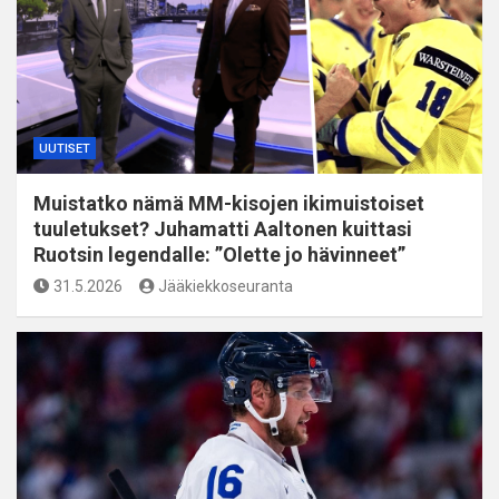
UUTISET
Muistatko nämä MM-kisojen ikimuistoiset
tuuletukset? Juhamatti Aaltonen kuittasi
Ruotsin legendalle: ”Olette jo hävinneet”
31.5.2026
Jääkiekkoseuranta