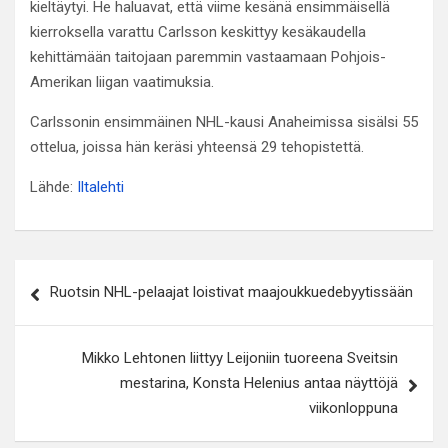
kieltäytyi. He haluavat, että viime kesänä ensimmäisellä
kierroksella varattu Carlsson keskittyy kesäkaudella
kehittämään taitojaan paremmin vastaamaan Pohjois-
Amerikan liigan vaatimuksia.
Carlssonin ensimmäinen NHL-kausi Anaheimissa sisälsi 55
ottelua, joissa hän keräsi yhteensä 29 tehopistettä.
Lähde:
Iltalehti
Artikkelien
Ruotsin NHL-pelaajat loistivat maajoukkuedebyytissään
selaus
Mikko Lehtonen liittyy Leijoniin tuoreena Sveitsin
mestarina, Konsta Helenius antaa näyttöjä
viikonloppuna