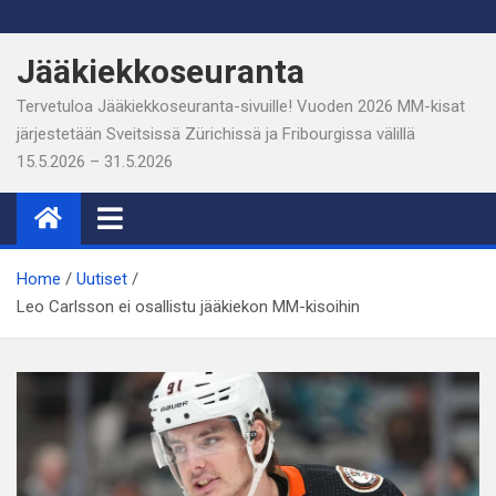
Skip
to
Jääkiekkoseuranta
content
Tervetuloa Jääkiekkoseuranta-sivuille! Vuoden 2026 MM-kisat
järjestetään Sveitsissä Zürichissä ja Fribourgissa välillä
15.5.2026 – 31.5.2026
Home
Uutiset
Leo Carlsson ei osallistu jääkiekon MM-kisoihin