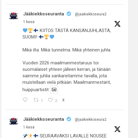
Jääkiekkoseuranta
@jaakiekkoseura2
·
1 kesä
KIITOS TÄSTÄ KANSANJUHLASTA,
SUOMI!
Mikä ilta. Mikä tunnelma. Mikä yhteinen juhla.
Vuoden 2026 maailmanmestaruus toi
suomalaiset yhteen jälleen kerran, ja tänään
saimme juhlia sankareitamme tavalla, jota
muistellaan vielä pitkään. Maailmanmestarit,
huippuartistit
1
2
X
Jääkiekkoseuranta
@jaakiekkoseura2
·
1 kesä
SEURAAVAKSI LAVALLE NOUSEE