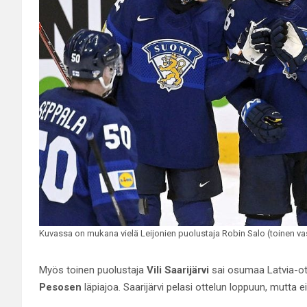
Kuvassa on mukana vielä Leijonien puolustaja Robin Salo (toinen v
Myös toinen puolustaja
Vili Saarijärvi
sai osumaa Latvia-ot
Pesosen
läpiajoa. Saarijärvi pelasi ottelun loppuun, mutta ei