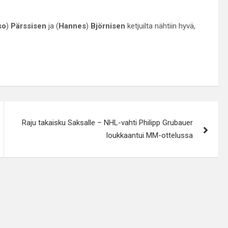
so
)
Pärssisen
ja (
Hannes
)
Björnisen
ketjuilta nähtiin hyvä,
Raju takaisku Saksalle – NHL-vahti Philipp Grubauer
loukkaantui MM-ottelussa