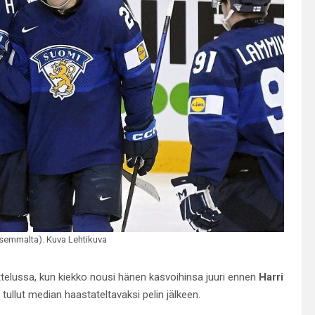
asemmalta). Kuva Lehtikuva
telussa, kun kiekko nousi hänen kasvoihinsa juuri ennen
Harri
 tullut median haastateltavaksi pelin jälkeen.