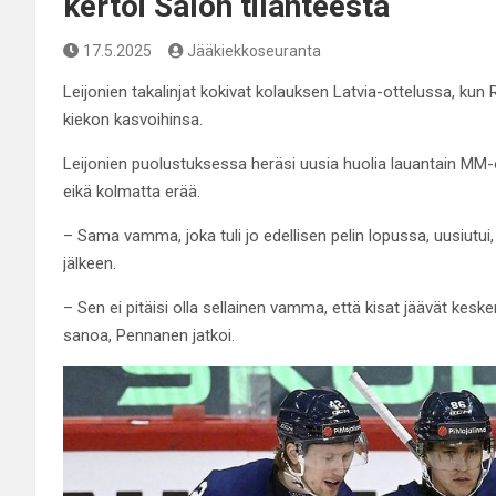
kertoi Salon tilanteesta
17.5.2025
Jääkiekkoseuranta
Leijonien takalinjat kokivat kolauksen Latvia-ottelussa, kun Ro
kiekon kasvoihinsa.
Leijonien puolustuksessa heräsi uusia huolia lauantain MM-
eikä kolmatta erää.
– Sama vamma, joka tuli jo edellisen pelin lopussa, uusiutu
jälkeen.
– Sen ei pitäisi olla sellainen vamma, että kisat jäävät kes
sanoa, Pennanen jatkoi.