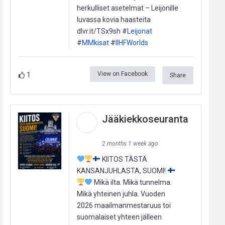
herkulliset asetelmat – Leijonille
luvassa kovia haasteita
dlvr.it/TSx9sh #
Leijonat
#
MMkisat
#
IIHFWorlds
View on Facebook
1
Share
Jääkiekkoseuranta
2 months 1 week ago
KIITOS TÄSTÄ
KANSANJUHLASTA, SUOMI!
Mikä ilta. Mikä tunnelma.
Mikä yhteinen juhla. Vuoden
2026 maailmanmestaruus toi
suomalaiset yhteen jälleen