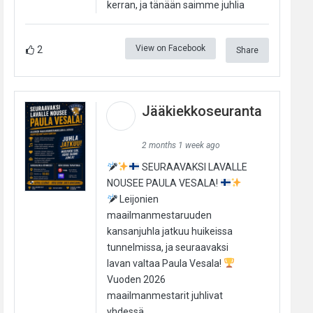
kerran, ja tänään saimme juhlia
View on Facebook
2
Share
Jääkiekkoseuranta
2 months 1 week ago
SEURAAVAKSI LAVALLE
NOUSEE PAULA VESALA!
Leijonien
maailmanmestaruuden
kansanjuhla jatkuu huikeissa
tunnelmissa, ja seuraavaksi
lavan valtaa Paula Vesala!
Vuoden 2026
maailmanmestarit juhlivat
yhdessä