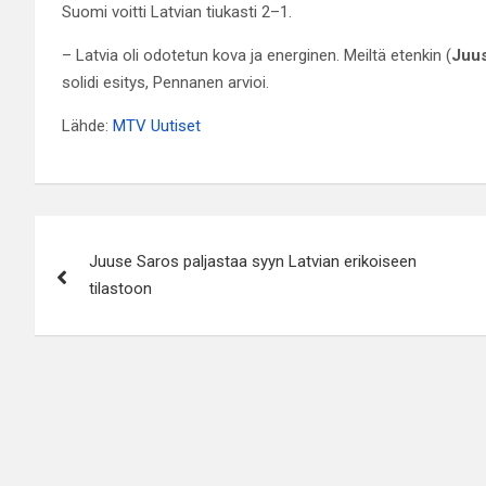
Suomi voitti Latvian tiukasti 2–1.
– Latvia oli odotetun kova ja energinen. Meiltä etenkin (
Juu
solidi esitys, Pennanen arvioi.
Lähde:
MTV Uutiset
Artikkelien
Juuse Saros paljastaa syyn Latvian erikoiseen
selaus
tilastoon