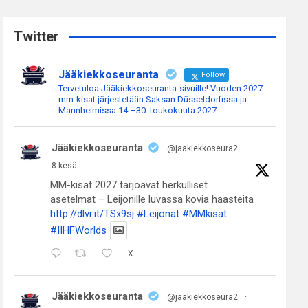
r
c
Twitter
h
Jääkiekkoseuranta
Follow
Tervetuloa Jääkiekkoseuranta-sivuille! Vuoden 2027
mm-kisat järjestetään Saksan Düsseldorfissa ja
Mannheimissa 14.–30. toukokuuta 2027
Jääkiekkoseuranta
@jaakiekkoseura2
·
8 kesä
MM-kisat 2027 tarjoavat herkulliset
asetelmat – Leijonille luvassa kovia haasteita
http://dlvr.it/TSx9sj
#Leijonat
#MMkisat
#IIHFWorlds
X
Jääkiekkoseuranta
@jaakiekkoseura2
·