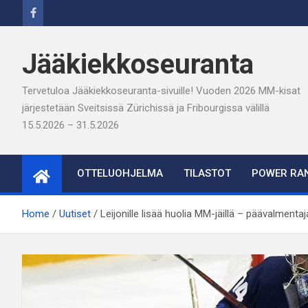
Skip
to
content
Jääkiekkoseuranta
Tervetuloa Jääkiekkoseuranta-sivuille! Vuoden 2026 MM-kisat
järjestetään Sveitsissä Zürichissä ja Fribourgissa välillä
15.5.2026 – 31.5.2026
OTTELUOHJELMA
TILASTOT
POWER RAN
Home
Uutiset
Leijonille lisää huolia MM-jäillä – päävalmenta