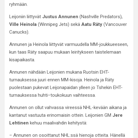
ryhmään.
Leijoniin liittyvät
Justus Annunen
(Nashville Predators),
Ville Heinola
(Winnipeg Jets) sekä
Aatu Räty
(Vancouver
Canucks).
Annunen ja Heinola liittyvät varmuudella MM-joukkueeseen,
kun taas Räty saapuu mukaan leiritykseen taistelemaan
kisapaikasta.
Annunen nähdään Leijonien mukana Ruotsin EHT-
turnauksessa juuri ennen MM-kisoja. Heinola ja Räty
puolestaan pukevat Leijonapaidan ylleen jo Tshekin EHT-
turnauksessa huhti–toukokuun vaihteessa.
Annunen on ollut vahvassa vireessä NHL-kevään aikana ja
kantanut vastuuta erinomaisin ottein. Leijonien GM
Jere
Lehtinen
kehuu maalivahdin kehitystä:
– Annunen on osoittanut NHL:ssä hienoja otteita. Hänellä