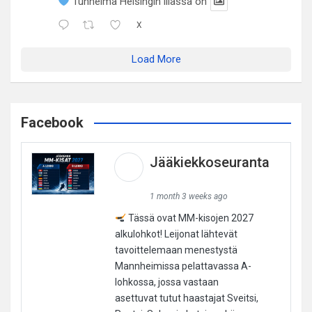
Tunnelma Helsingin illassa on
X
Load More
Facebook
Jääkiekkoseuranta
1 month 3 weeks ago
Tässä ovat MM-kisojen 2027
alkulohkot! Leijonat lähtevät
tavoittelemaan menestystä
Mannheimissa pelattavassa A-
lohkossa, jossa vastaan
asettuvat tutut haastajat Sveitsi,