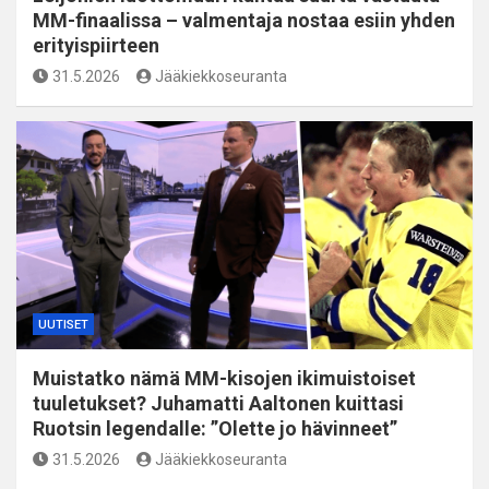
MM-finaalissa – valmentaja nostaa esiin yhden
erityispiirteen
31.5.2026
Jääkiekkoseuranta
UUTISET
Muistatko nämä MM-kisojen ikimuistoiset
tuuletukset? Juhamatti Aaltonen kuittasi
Ruotsin legendalle: ”Olette jo hävinneet”
31.5.2026
Jääkiekkoseuranta