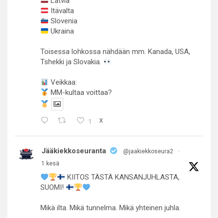
Latvia
Itävalta
Slovenia
Ukraina
Toisessa lohkossa nähdään mm. Kanada, USA,
Tshekki ja Slovakia.
Veikkaa:
MM-kultaa voittaa?
1
X
Jääkiekkoseuranta
@jaakiekkoseura2
·
1 kesä
KIITOS TÄSTÄ KANSANJUHLASTA,
SUOMI!
Mikä ilta. Mikä tunnelma. Mikä yhteinen juhla.