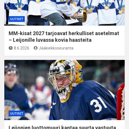
UUTISET
MM-kisat 2027 tarjoavat herkulliset asetelmat
– Leijonille luvassa kovia haasteita
8.6.2026
Jääkiekkoseuranta
UUTISET
Leijonien luottomuuri kantaa suurta vastuuta