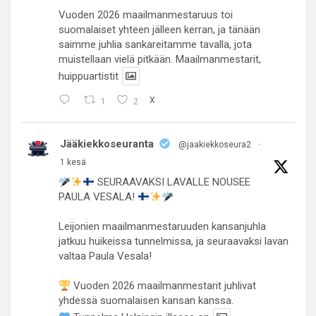
Vuoden 2026 maailmanmestaruus toi
suomalaiset yhteen jälleen kerran, ja tänään
saimme juhlia sankareitamme tavalla, jota
muistellaan vielä pitkään. Maailmanmestarit,
huippuartistit
1
2
X
Jääkiekkoseuranta
@jaakiekkoseura2
·
1 kesä
SEURAAVAKSI LAVALLE NOUSEE
PAULA VESALA!
Leijonien maailmanmestaruuden kansanjuhla
jatkuu huikeissa tunnelmissa, ja seuraavaksi lavan
valtaa Paula Vesala!
Vuoden 2026 maailmanmestarit juhlivat
yhdessä suomalaisen kansan kanssa.