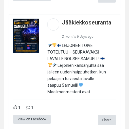
Jääkiekkoseuranta
2 months 6 days ago
LEIJONIEN TOIVE
TOTEUTUU – SEURAAVAKSI
LAVALLE NOUSEE SAMUELL!
Leijonien kansanjuhla saa
jälleen uuden huippuhetken, kun
pelaajien toiveesta lavalle
saapuu Samuell!
Maailmanmestarit ovat
1
1
View on Facebook
Share