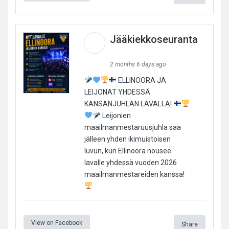
Jääkiekkoseuranta
2 months 6 days ago
ELLINOORA JA
LEIJONAT YHDESSÄ
KANSANJUHLAN LAVALLA!
Leijonien
maailmanmestaruusjuhla saa
jälleen yhden ikimuistoisen
luvun, kun Ellinoora nousee
lavalle yhdessä vuoden 2026
maailmanmestareiden kanssa!
View on Facebook
Share