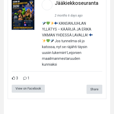
Jääkiekkoseuranta
2 months 6 days ago
KANSANJUHLAN
YLLÄTYS – KÄÄRIJÄ JA ERIKA
VIKMAN YHDESSÄ LAVALLA!
Jos tunnelma oli jo
katossa, nyt se räjähti täysin
uusiin lukemiin! Leijonien
maailmanmestaruuden
kunniaksi
3
1
View on Facebook
Share