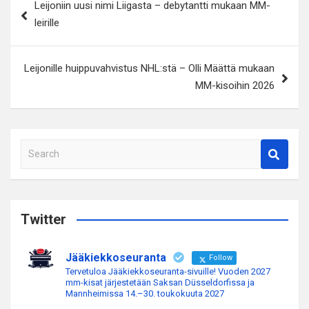
Leijoniin uusi nimi Liigasta – debytantti mukaan MM-
selaus
leirille
Leijonille huippuvahvistus NHL:stä – Olli Määttä mukaan
MM-kisoihin 2026
S
e
a
r
c
Twitter
h
Jääkiekkoseuranta
Follow
Tervetuloa Jääkiekkoseuranta-sivuille! Vuoden 2027
mm-kisat järjestetään Saksan Düsseldorfissa ja
Mannheimissa 14.–30. toukokuuta 2027