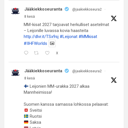
Jääkiekkoseuranta
@jaakiekkoseura2
·
8 kesä
MM-kisat 2027 tarjoavat herkulliset asetelmat
– Leijonille luvassa kovia haasteita
http://dlvr.it/TSx9sj
#Leijonat
#MMkisat
#IIHFWorlds
X
Jääkiekkoseuranta
@jaakiekkoseura2
·
8 kesä
Leijonien MM-urakka 2027 alkaa
Mannheimissa!
Suomen kanssa samassa lohkossa pelaavat:
Sveitsi
Ruotsi
Saksa