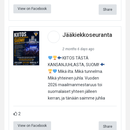
View on Facebook
Share
Jääkiekkoseuranta
2 months 6 days ago
KIITOS TÄSTÄ
KANSANJUHLASTA, SUOMI!
Mikä ilta. Mikä tunnelma.
Mikä yhteinen juhla. Vuoden
2026 maailmanmestaruus toi
suomalaiset yhteen jälleen
kerran, ja tänään saimme juhlia
2
View on Facebook
Share