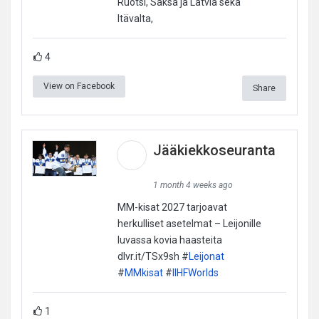
Ruotsi, Saksa ja Latvia sekä
Itävalta,
4
View on Facebook
Share
Jääkiekkoseuranta
1 month 4 weeks ago
MM-kisat 2027 tarjoavat
herkulliset asetelmat – Leijonille
luvassa kovia haasteita
dlvr.it/TSx9sh #
Leijonat
#
MMkisat
#
IIHFWorlds
1