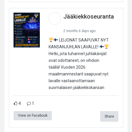
Jääkiekkoseuranta
2 months 6 days ago
LEIJONAT SAAPUVAT NYT
KANSANJUHLAN LAVALLE!
Hetki, jota tuhannet juhlakävijät
ovat odottaneet, on vihdoin
täällä! Vuoden 2026
maailmanmestarit saapuvat nyt
lavalle vastaanottamaan
suomalaisen jääkiekkokansan
4
1
View on Facebook
Share