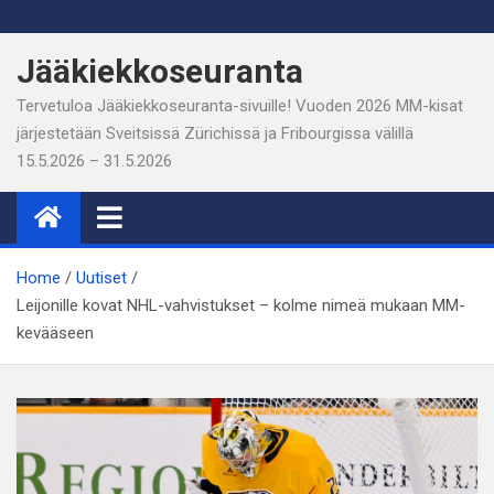
Skip
to
Jääkiekkoseuranta
content
Tervetuloa Jääkiekkoseuranta-sivuille! Vuoden 2026 MM-kisat
järjestetään Sveitsissä Zürichissä ja Fribourgissa välillä
15.5.2026 – 31.5.2026
Home
Uutiset
Leijonille kovat NHL-vahvistukset – kolme nimeä mukaan MM-
kevääseen