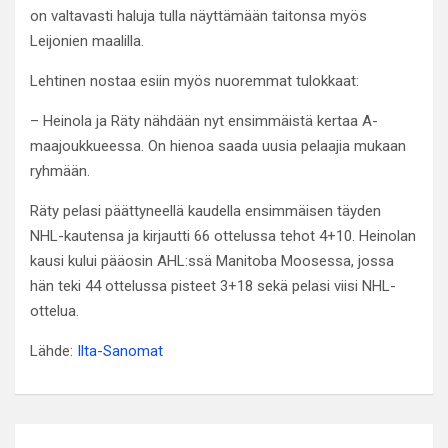
on valtavasti haluja tulla näyttämään taitonsa myös
Leijonien maalilla.
Lehtinen nostaa esiin myös nuoremmat tulokkaat:
– Heinola ja Räty nähdään nyt ensimmäistä kertaa A-
maajoukkueessa. On hienoa saada uusia pelaajia mukaan
ryhmään.
Räty pelasi päättyneellä kaudella ensimmäisen täyden
NHL-kautensa ja kirjautti 66 ottelussa tehot 4+10. Heinolan
kausi kului pääosin AHL:ssä Manitoba Moosessa, jossa
hän teki 44 ottelussa pisteet 3+18 sekä pelasi viisi NHL-
ottelua.
Lähde:
Ilta-Sanomat
Artikkelien