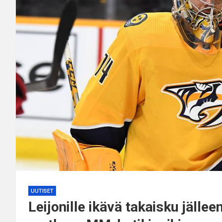
UUTISET
Leijonille ikävä takaisku jällee