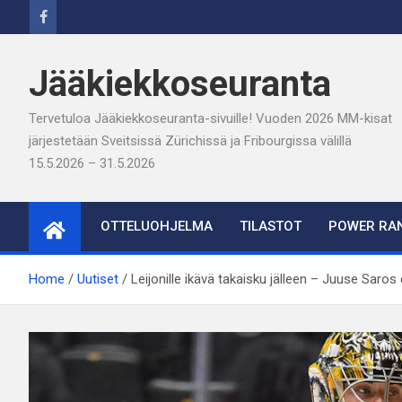
Skip
to
content
Jääkiekkoseuranta
Tervetuloa Jääkiekkoseuranta-sivuille! Vuoden 2026 MM-kisat
järjestetään Sveitsissä Zürichissä ja Fribourgissa välillä
15.5.2026 – 31.5.2026
OTTELUOHJELMA
TILASTOT
POWER RAN
Home
Uutiset
Leijonille ikävä takaisku jälleen – Juuse Saros