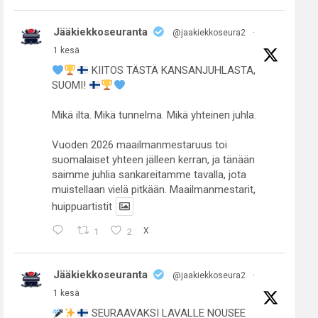
Jääkiekkoseuranta
@jaakiekkoseura2
·
1 kesä
KIITOS TÄSTÄ KANSANJUHLASTA,
SUOMI!
Mikä ilta. Mikä tunnelma. Mikä yhteinen juhla.
Vuoden 2026 maailmanmestaruus toi
suomalaiset yhteen jälleen kerran, ja tänään
saimme juhlia sankareitamme tavalla, jota
muistellaan vielä pitkään. Maailmanmestarit,
huippuartistit
1
2
X
Jääkiekkoseuranta
@jaakiekkoseura2
·
1 kesä
SEURAAVAKSI LAVALLE NOUSEE