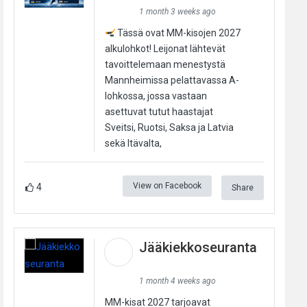
1 month 3 weeks ago
Tässä ovat MM-kisojen 2027
alkulohkot! Leijonat lähtevät
tavoittelemaan menestystä
Mannheimissa pelattavassa A-
lohkossa, jossa vastaan
asettuvat tutut haastajat
Sveitsi, Ruotsi, Saksa ja Latvia
sekä Itävalta,
View on Facebook
4
Share
Jääkiekkoseuranta
1 month 4 weeks ago
MM-kisat 2027 tarjoavat