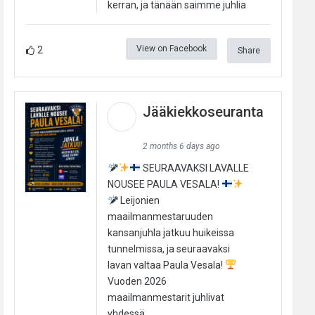
kerran, ja tänään saimme juhlia
View on Facebook
2
Share
Jääkiekkoseuranta
2 months 6 days ago
SEURAAVAKSI LAVALLE
NOUSEE PAULA VESALA!
Leijonien
maailmanmestaruuden
kansanjuhla jatkuu huikeissa
tunnelmissa, ja seuraavaksi
lavan valtaa Paula Vesala!
Vuoden 2026
maailmanmestarit juhlivat
yhdessä