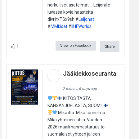
herkulliset asetelmat – Leijonille
luvassa kovia haasteita
dlvr.it/TSx9sh #
Leijonat
#
MMkisat
#
IIHFWorlds
View on Facebook
1
Share
Jääkiekkoseuranta
2 months 6 days ago
KIITOS TÄSTÄ
KANSANJUHLASTA, SUOMI!
Mikä ilta. Mikä tunnelma.
Mikä yhteinen juhla. Vuoden
2026 maailmanmestaruus toi
suomalaiset yhteen jälleen