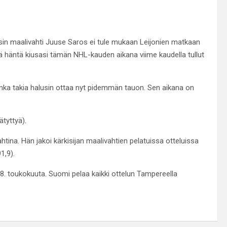
orsin maalivahti Juuse Saros ei tule mukaan Leijonien matkaan
ä häntä kiusasi tämän NHL-kauden aikana viime kaudella tullut
onka takia halusin ottaa nyt pidemmän tauon. Sen aikana on
ätyttyä).
tina. Hän jakoi kärkisijan maalivahtien pelatuissa otteluissa
1,9).
28. toukokuuta. Suomi pelaa kaikki ottelun Tampereella