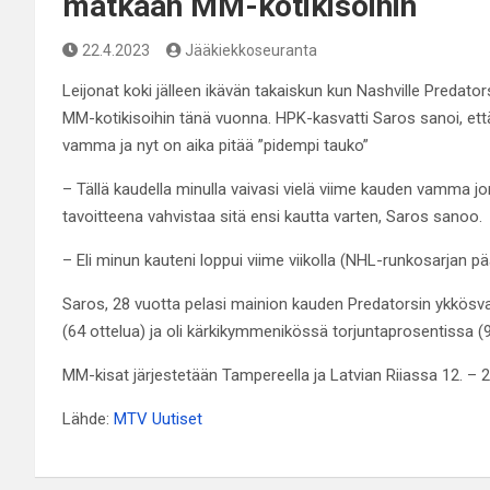
matkaan MM-kotikisoihin
22.4.2023
Jääkiekkoseuranta
Leijonat koki jälleen ikävän takaiskun kun Nashville Predat
MM-kotikisoihin tänä vuonna. HPK-kasvatti Saros sanoi, ett
vamma ja nyt on aika pitää ”pidempi tauko”
– Tällä kaudella minulla vaivasi vielä viime kauden vamma j
tavoitteena vahvistaa sitä ensi kautta varten, Saros sanoo.
– Eli minun kauteni loppui viime viikolla (NHL-runkosarjan pä
Saros, 28 vuotta pelasi mainion kauden Predatorsin ykkösvah
(64 ottelua) ja oli kärkikymmenikössä torjuntaprosentissa (9
MM-kisat järjestetään Tampereella ja Latvian Riiassa 12. – 
Lähde:
MTV Uutiset