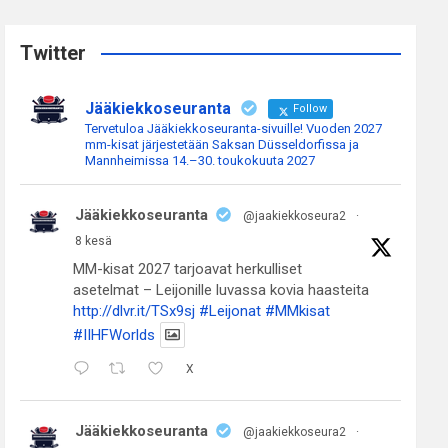
r
c
Twitter
h
Jääkiekkoseuranta
Follow
Tervetuloa Jääkiekkoseuranta-sivuille! Vuoden 2027
mm-kisat järjestetään Saksan Düsseldorfissa ja
Mannheimissa 14.–30. toukokuuta 2027
Jääkiekkoseuranta
@jaakiekkoseura2
·
8 kesä
MM-kisat 2027 tarjoavat herkulliset
asetelmat – Leijonille luvassa kovia haasteita
http://dlvr.it/TSx9sj
#Leijonat
#MMkisat
#IIHFWorlds
X
Jääkiekkoseuranta
@jaakiekkoseura2
·