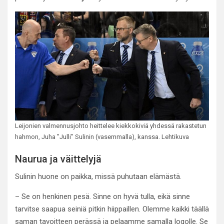
Leijonien valmennusjohto heittelee kiekkokiviä yhdessä rakastetun
hahmon, Juha ”Julli” Sulinin (vasemmalla), kanssa. Lehtikuva
Naurua ja väittelyjä
Sulinin huone on paikka, missä puhutaan elämästä.
– Se on henkinen pesä. Sinne on hyvä tulla, eikä sinne
tarvitse saapua seiniä pitkin hiippaillen. Olemme kaikki täällä
saman tavoitteen perässä ja pelaamme samalla logolle. Se