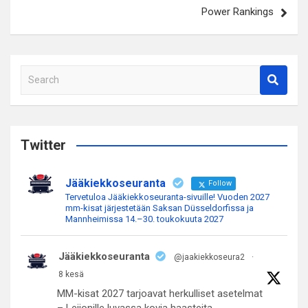
Power Rankings
S
e
a
r
c
Twitter
h
Jääkiekkoseuranta
Follow
Tervetuloa Jääkiekkoseuranta-sivuille! Vuoden 2027
mm-kisat järjestetään Saksan Düsseldorfissa ja
Mannheimissa 14.–30. toukokuuta 2027
Jääkiekkoseuranta
@jaakiekkoseura2
·
8 kesä
MM-kisat 2027 tarjoavat herkulliset asetelmat
– Leijonille luvassa kovia haasteita