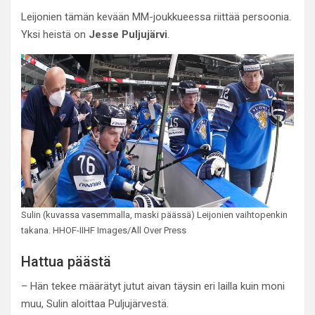
Leijonien tämän kevään MM-joukkueessa riittää persoonia.
Yksi heistä on
Jesse Puljujärvi
.
Sulin (kuvassa vasemmalla, maski päässä) Leijonien vaihtopenkin
takana. HHOF-IIHF Images/All Over Press
Hattua päästä
– Hän tekee määrätyt jutut aivan täysin eri lailla kuin moni
muu, Sulin aloittaa Puljujärvestä.