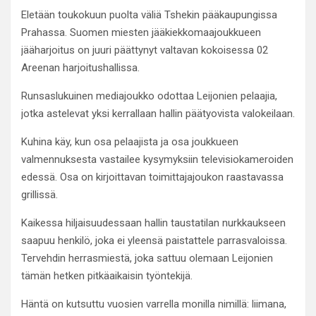
Eletään toukokuun puolta väliä Tshekin pääkaupungissa
Prahassa. Suomen miesten jääkiekkomaajoukkueen
jääharjoitus on juuri päättynyt valtavan kokoisessa 02
Areenan harjoitushallissa.
Runsaslukuinen mediajoukko odottaa Leijonien pelaajia,
jotka astelevat yksi kerrallaan hallin päätyovista valokeilaan.
Kuhina käy, kun osa pelaajista ja osa joukkueen
valmennuksesta vastailee kysymyksiin televisiokameroiden
edessä. Osa on kirjoittavan toimittajajoukon raastavassa
grillissä.
Kaikessa hiljaisuudessaan hallin taustatilan nurkkaukseen
saapuu henkilö, joka ei yleensä paistattele parrasvaloissa.
Tervehdin herrasmiestä, joka sattuu olemaan Leijonien
tämän hetken pitkäaikaisin työntekijä.
Häntä on kutsuttu vuosien varrella monilla nimillä: liimana,