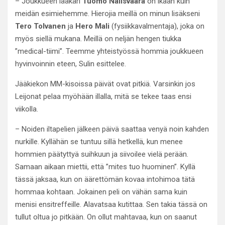
– Joukkueen lääkäri
Tuomo Nalisvaara
on ikään kuin
meidän esimiehemme. Hierojia meillä on minun lisäkseni
Tero Tolvanen
ja
Hero Mali
(fysiikkavalmentaja), joka on
myös siellä mukana. Meillä on neljän hengen tiukka
”medical-tiimi”. Teemme yhteistyössä hommia joukkueen
hyvinvoinnin eteen, Sulin esittelee.
Jääkiekon MM-kisoissa päivät ovat pitkiä. Varsinkin jos
Leijonat pelaa myöhään illalla, mitä se tekee taas ensi
viikolla.
– Noiden iltapelien jälkeen päivä saattaa venyä noin kahden
nurkille. Kyllähän se tuntuu sillä hetkellä, kun menee
hommien päätyttyä suihkuun ja siivoilee vielä perään.
Samaan aikaan miettii, että ”mites tuo huominen”. Kyllä
tässä jaksaa, kun on äärettömän kovaa intohimoa tätä
hommaa kohtaan. Jokainen peli on vähän sama kuin
menisi ensitreffeille. Alavatsaa kutittaa. Sen takia tässä on
tullut oltua jo pitkään. On ollut mahtavaa, kun on saanut