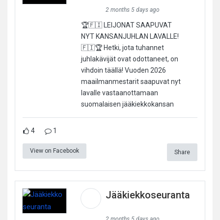
2 months 5 days ago
🏆🇫🇮 LEIJONAT SAAPUVAT
NYT KANSANJUHLAN LAVALLE!
🇫🇮🏆 Hetki, jota tuhannet
juhlakävijät ovat odottaneet, on
vihdoin täällä! Vuoden 2026
maailmanmestarit saapuvat nyt
lavalle vastaanottamaan
suomalaisen jääkiekkokansan
4
1
View on Facebook
Share
Jääkiekkoseuranta
2 months 5 days ago