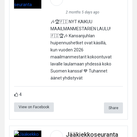
2 months 5 days ago
🎶🏆🇫🇮 NYT KAIKUU
MAAILMANMESTARIEN LAULU!
🇫🇮🏆🎶 Kansanjuhlan
huipennushetket ovat käsillä,
kun vuoden 2026
maailmanmestarit kokoontuvat
lavalle laulamaan yhdessä koko
Suomen kanssa! 💙 Tuhannet
äänet yhdistyvät
4
View on Facebook
Share
Jääkiekkoseuranta