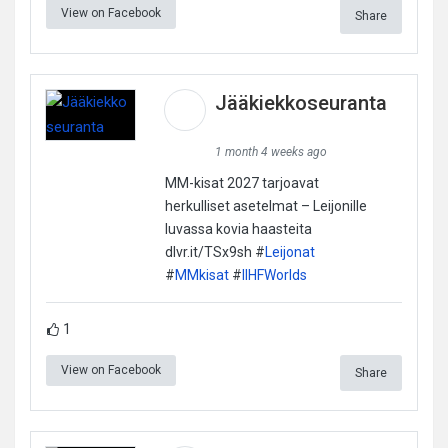
View on Facebook
Share
Jääkiekkoseuranta
1 month 4 weeks ago
MM-kisat 2027 tarjoavat
herkulliset asetelmat – Leijonille
luvassa kovia haasteita
dlvr.it/TSx9sh #
Leijonat
#
MMkisat
#
IIHFWorlds
1
View on Facebook
Share