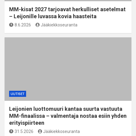
MM-kisat 2027 tarjoavat herkulliset asetelmat
– Leijonille luvassa kovia haasteita
8.6.2026
Jääkiekkoseuranta
UUTISET
Leijonien luottomuuri kantaa suurta vastuuta
MM-finaalissa – valmentaja nostaa esiin yhden
erityispiirteen
31.5.2026
Jääkiekkoseuranta