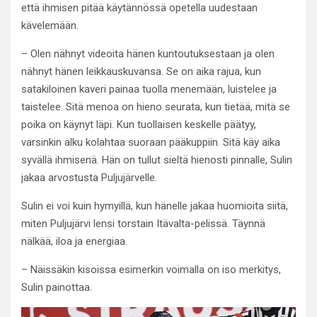
että ihmisen pitää käytännössä opetella uudestaan
kävelemään.
– Olen nähnyt videoita hänen kuntoutuksestaan ja olen
nähnyt hänen leikkauskuvansa. Se on aika rajua, kun
satakiloinen kaveri painaa tuolla menemään, luistelee ja
taistelee. Sitä menoa on hieno seurata, kun tietää, mitä se
poika on käynyt läpi. Kun tuollaisen keskelle päätyy,
varsinkin alku kolahtaa suoraan pääkuppiin. Sitä käy aika
syvällä ihmisenä. Hän on tullut sieltä hienosti pinnalle, Sulin
jakaa arvostusta Puljujärvelle.
Sulin ei voi kuin hymyillä, kun hänelle jakaa huomioita siitä,
miten Puljujärvi lensi torstain Itävalta-pelissä. Täynnä
nälkää, iloa ja energiaa.
– Näissäkin kisoissa esimerkin voimalla on iso merkitys,
Sulin painottaa.