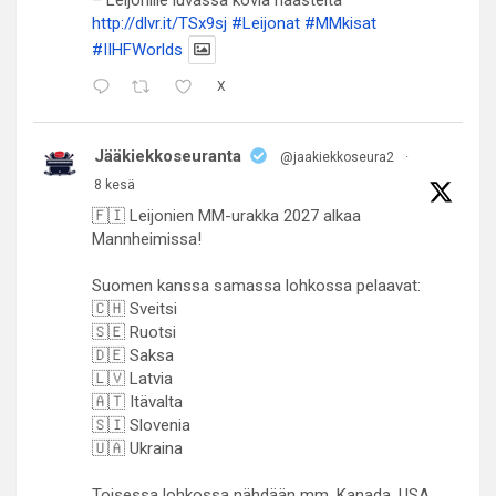
http://dlvr.it/TSx9sj
#Leijonat
#MMkisat
#IIHFWorlds
X
Jääkiekkoseuranta
@jaakiekkoseura2
·
8 kesä
🇫🇮 Leijonien MM-urakka 2027 alkaa
Mannheimissa!
Suomen kanssa samassa lohkossa pelaavat:
🇨🇭 Sveitsi
🇸🇪 Ruotsi
🇩🇪 Saksa
🇱🇻 Latvia
🇦🇹 Itävalta
🇸🇮 Slovenia
🇺🇦 Ukraina
Toisessa lohkossa nähdään mm. Kanada, USA,