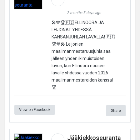
2 months 5 days ago
🎤💙🏆🇫🇮 ELLINOORA JA
LEIJONAT YHDESSÄ
KANSANJUHLAN LAVALLA! 🇫🇮
🏆💙🎤 Leijonien
maailmanmestaruusjuhla saa
jälleen yhden ikimuistoisen
luvun, kun Ellinoora nousee
lavalle yhdessä vuoden 2026
maailmanmestareiden kanssa!
🏆
View on Facebook
Share
Jääkiekkoseuranta