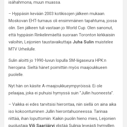
isähahmona, muun muassa.
– Hyppäsin kevään 2003 kotikisojen jälkeen mukaan.
Moskovan EHT-turnaus oli ensimmäinen tapahtuma, jossa
olin. Sen jälkeen tuli vastaan jo World Cup. Olen sanonut,
että hyppäsin Rinkelinmäeltä suoraan Toronton kirkkaisiin
valoihin, Leijonien taustavaikuttaja
Juha Sulin
muistelee
MTV Urheilulle.
Sulin aloitti jo 1990-luvun lopulla SM-liigaseura HPK:n
hierojana. Sieltä hänet poimittiin myös maajoukkueen
puolelle.
Nyt hän on käsite A-maajoukkueympyröissä. Ei ole
pelaajaa, joka ei puhuisi hymyssä suin ”Jullin huoneesta”.
– Vaikka ei edes tarvitsisi hierontaa, niin siellä on aina aika
iso kokoontuminen Jullin hierontahuoneessa. Tarinaa
riittää, ihan loputtomiin. Kaikin puolin hieno mies, Leijonien
puolustaja
Vili Saarijärvi
ylistää Sulinia leveästi hymyillen.