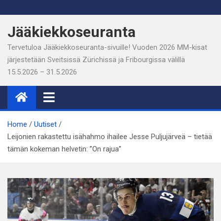
Skip
to
Jääkiekkoseuranta
content
Tervetuloa Jääkiekkoseuranta-sivuille! Vuoden 2026 MM-kisat
järjestetään Sveitsissä Zürichissä ja Fribourgissa välillä
15.5.2026 – 31.5.2026
Home
Uutiset
Leijonien rakastettu isähahmo ihailee Jesse Puljujärveä – tietää
tämän kokeman helvetin: ”On rajua”