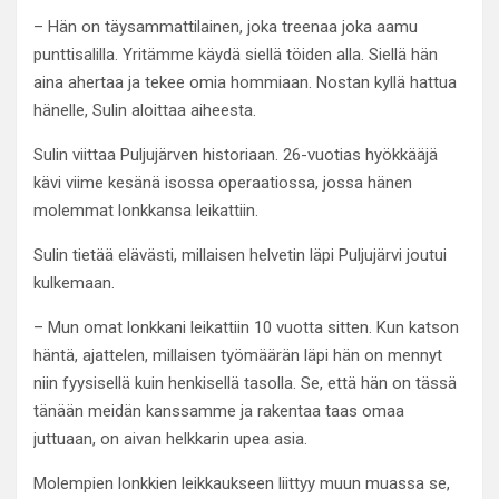
– Hän on täysammattilainen, joka treenaa joka aamu
punttisalilla. Yritämme käydä siellä töiden alla. Siellä hän
aina ahertaa ja tekee omia hommiaan. Nostan kyllä hattua
hänelle, Sulin aloittaa aiheesta.
Sulin viittaa Puljujärven historiaan. 26-vuotias hyökkääjä
kävi viime kesänä isossa operaatiossa, jossa hänen
molemmat lonkkansa leikattiin.
Sulin tietää elävästi, millaisen helvetin läpi Puljujärvi joutui
kulkemaan.
– Mun omat lonkkani leikattiin 10 vuotta sitten. Kun katson
häntä, ajattelen, millaisen työmäärän läpi hän on mennyt
niin fyysisellä kuin henkisellä tasolla. Se, että hän on tässä
tänään meidän kanssamme ja rakentaa taas omaa
juttuaan, on aivan helkkarin upea asia.
Molempien lonkkien leikkaukseen liittyy muun muassa se,