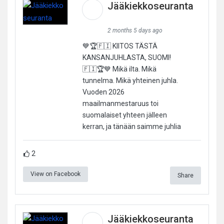
Jääkiekkoseuranta
2 months 5 days ago
💙🏆🇫🇮 KIITOS TÄSTÄ
KANSANJUHLASTA, SUOMI!
🇫🇮🏆💙 Mikä ilta. Mikä
tunnelma. Mikä yhteinen juhla.
Vuoden 2026
maailmanmestaruus toi
suomalaiset yhteen jälleen
kerran, ja tänään saimme juhlia
2
View on Facebook
Share
Jääkiekkoseuranta