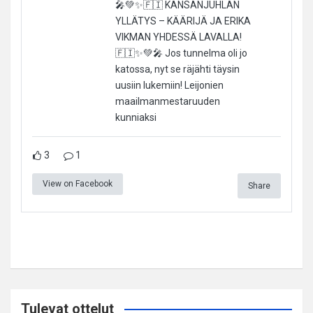
🎤💚✨🇫🇮 KANSANJUHLAN
YLLÄTYS – KÄÄRIJÄ JA ERIKA
VIKMAN YHDESSÄ LAVALLA!
🇫🇮✨💚🎤 Jos tunnelma oli jo
katossa, nyt se räjähti täysin
uusiin lukemiin! Leijonien
maailmanmestaruuden
kunniaksi
3
1
View on Facebook
Share
Tulevat ottelut