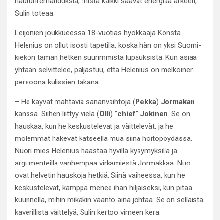
naurunremahduksia, mistä kaikki saavat energiaa arkeen,
Sulin toteaa.
Leijonien joukkueessa 18-vuotias hyökkääjä Konsta
Helenius on ollut isosti tapetilla, koska hän on yksi Suomi-
kiekon tämän hetken suurimmista lupauksista. Kun asiaa
yhtään selvittelee, paljastuu, että Helenius on melkoinen
persoona kulissien takana.
– He käyvät mahtavia sananvaihtoja (
Pekka
)
Jormakan
kanssa. Siihen liittyy vielä (
Olli
) ”
chief
”
Jokinen
. Se on
hauskaa, kun he keskustelevat ja väittelevät, ja he
molemmat hakevat katseella mua siinä hoitopöydässä.
Nuori mies Helenius haastaa hyvillä kysymyksillä ja
argumenteilla vanhempaa virkamiestä Jormakkaa. Nuo
ovat helvetin hauskoja hetkiä. Siinä vaiheessa, kun he
keskustelevat, kämppä menee ihan hiljaiseksi, kun pitää
kuunnella, mihin mikäkin vääntö aina johtaa. Se on sellaista
kaverillista väittelyä, Sulin kertoo virneen kera.