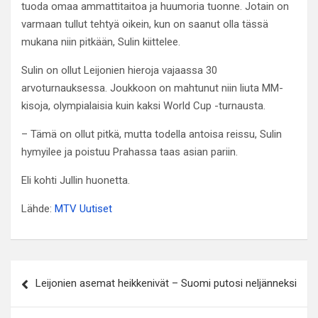
tuoda omaa ammattitaitoa ja huumoria tuonne. Jotain on
varmaan tullut tehtyä oikein, kun on saanut olla tässä
mukana niin pitkään, Sulin kiittelee.
Sulin on ollut Leijonien hieroja vajaassa 30
arvoturnauksessa. Joukkoon on mahtunut niin liuta MM-
kisoja, olympialaisia kuin kaksi World Cup -turnausta.
– Tämä on ollut pitkä, mutta todella antoisa reissu, Sulin
hymyilee ja poistuu Prahassa taas asian pariin.
Eli kohti Jullin huonetta.
Lähde:
MTV Uutiset
Artikkelien
Leijonien asemat heikkenivät – Suomi putosi neljänneksi
selaus