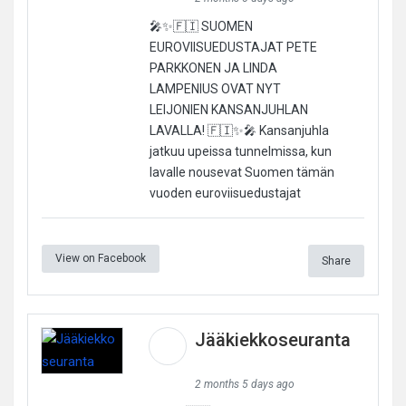
🎤✨🇫🇮 SUOMEN
EUROVIISUEDUSTAJAT PETE
PARKKONEN JA LINDA
LAMPENIUS OVAT NYT
LEIJONIEN KANSANJUHLAN
LAVALLA! 🇫🇮✨🎤 Kansanjuhla
jatkuu upeissa tunnelmissa, kun
lavalle nousevat Suomen tämän
vuoden euroviisuedustajat
View on Facebook
Share
Jääkiekkoseuranta
2 months 5 days ago