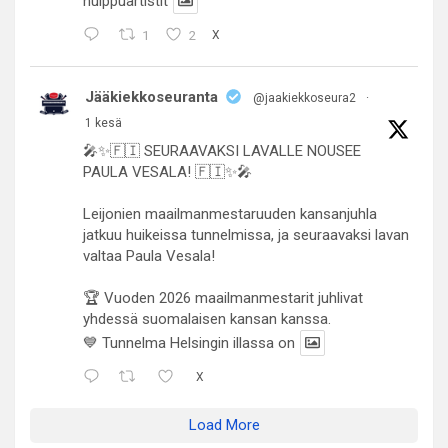
huippuartistit
1
2
X
Jääkiekkoseuranta
@jaakiekkoseura2
·
1 kesä
🎤✨🇫🇮 SEURAAVAKSI LAVALLE NOUSEE
PAULA VESALA! 🇫🇮✨🎤
Leijonien maailmanmestaruuden kansanjuhla
jatkuu huikeissa tunnelmissa, ja seuraavaksi lavan
valtaa Paula Vesala!
🏆 Vuoden 2026 maailmanmestarit juhlivat
yhdessä suomalaisen kansan kanssa.
💙 Tunnelma Helsingin illassa on
X
Load More