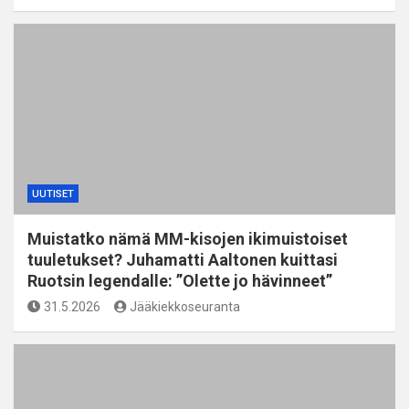
UUTISET
Muistatko nämä MM-kisojen ikimuistoiset
tuuletukset? Juhamatti Aaltonen kuittasi
Ruotsin legendalle: ”Olette jo hävinneet”
31.5.2026
Jääkiekkoseuranta