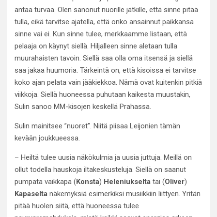
antaa turvaa. Olen sanonut nuorille jätkille, että sinne pitää
tulla, eikä tarvitse ajatella, että onko ansainnut paikkansa
sinne vai ei. Kun sinne tulee, merkkaamme listaan, että
pelaaja on käynyt siellä. Hiljalleen sinne aletaan tulla
muurahaisten tavoin. Siellä saa olla oma itsensä ja siellä
saa jakaa huumoria. Tärkeintä on, että kisoissa ei tarvitse
koko ajan pelata vain jääkiekkoa. Nämä ovat kuitenkin pitkiä
viikkoja. Siellä huoneessa puhutaan kaikesta muustakin,
Sulin sanoo MM-kisojen keskellä Prahassa.
Sulin mainitsee ”nuoret”. Niitä piisaa Leijonien tämän
kevään joukkueessa.
– Heiltä tulee uusia näkökulmia ja uusia juttuja. Meillä on
ollut todella hauskoja iltakeskusteluja. Siellä on saanut
pumpata vaikkapa (
Konsta
)
Heleniukselta
tai (
Oliver
)
Kapaselta
näkemyksiä esimerkiksi musiikkiin liittyen. Yritän
pitää huolen siitä, että huoneessa tulee