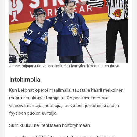
Jesse Puljujärvi (kuvassa keskellä) hymyilee leveästi. Lehtikuva
Intohimolla
Kun Leijonat operoi maailmalla, taustalla häärii melkoinen
määrä erinäköisiä toimijoita. On penkkivalmentajia,
videovalmentajia, huoltajia, joukkueen johtohenkilöitä ja
fyysisen puolen uurtajia.
Sulin kuuluu nelihenkiseen hoitoryhmään.