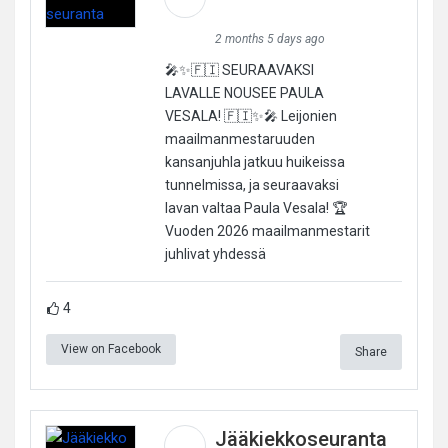
2 months 5 days ago
🎤✨🇫🇮 SEURAAVAKSI
LAVALLE NOUSEE PAULA
VESALA! 🇫🇮✨🎤 Leijonien
maailmanmestaruuden
kansanjuhla jatkuu huikeissa
tunnelmissa, ja seuraavaksi
lavan valtaa Paula Vesala! 🏆
Vuoden 2026 maailmanmestarit
juhlivat yhdessä
4
View on Facebook
Share
Jääkiekkoseuranta