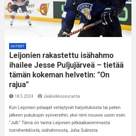
UUTISET
Leijonien rakastettu isähahmo
ihailee Jesse Puljujärveä – tietää
tämän kokeman helvetin: ”On
rajua”
18.5.2024
Jääkiekkoseuranta
Kun Leijonien pelaajat vetäytyvät harjoituksista tai pelien
jälkeen pukukopin syövereihin, yksi nimi nousee usein esiin:
”Julli.” Tämä on tarina Leijonien pitkäaikaisimmasta
toimihenkilöstä, isähahmosta, Juha Sulinista.