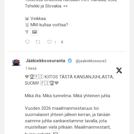
Tshekki ja Slovakia. 👀
📊 Veikkaa:
🥇 MM-kultaa voittaa?
🏅
1
X
Jääkiekkoseuranta
@jaakiekkoseura2
·
1 kesä
💙🏆🇫🇮 KIITOS TÄSTÄ KANSANJUHLASTA,
SUOMI! 🇫🇮🏆💙
Mikä ilta. Mikä tunnelma. Mikä yhteinen juhla.
Vuoden 2026 maailmanmestaruus toi
suomalaiset yhteen jälleen kerran, ja tänään
saimme juhlia sankareitamme tavalla, jota
muistellaan vielä pitkään. Maailmanmestarit,