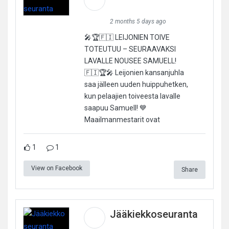
2 months 5 days ago
🎤🏆🇫🇮 LEIJONIEN TOIVE
TOTEUTUU – SEURAAVAKSI
LAVALLE NOUSEE SAMUELL!
🇫🇮🏆🎤 Leijonien kansanjuhla
saa jälleen uuden huippuhetken,
kun pelaajien toiveesta lavalle
saapuu Samuell! 💙
Maailmanmestarit ovat
1
1
View on Facebook
Share
Jääkiekkoseuranta