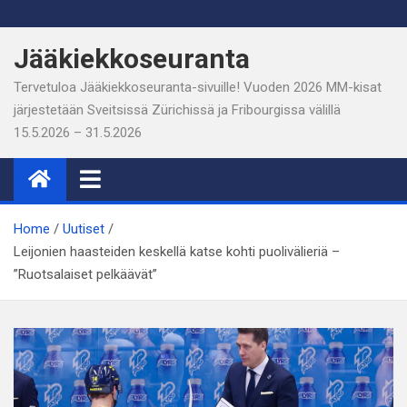
Skip
to
Jääkiekkoseuranta
content
Tervetuloa Jääkiekkoseuranta-sivuille! Vuoden 2026 MM-kisat
järjestetään Sveitsissä Zürichissä ja Fribourgissa välillä
15.5.2026 – 31.5.2026
Home
Uutiset
Leijonien haasteiden keskellä katse kohti puolivälieriä –
”Ruotsalaiset pelkäävät”