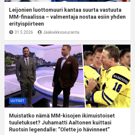
Leijonien luottomuuri kantaa suurta vastuuta
MM-finaalissa – valmentaja nostaa esiin yhden
erityispiirteen
31.5.2026
Jääkiekkoseuranta
UUTISET
Muistatko nämä MM-kisojen ikimuistoiset
tuuletukset? Juhamatti Aaltonen kuittasi
Ruotsin legendalle: ”Olette jo hävinneet”