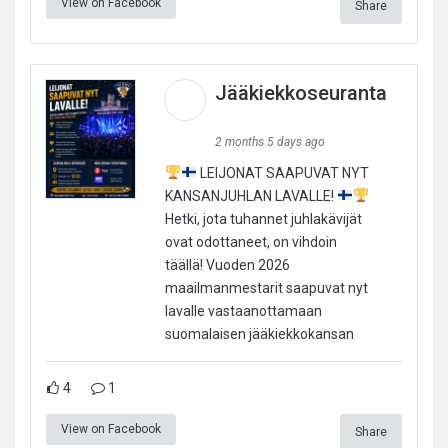
View on Facebook
Share
Jääkiekkoseuranta
2 months 5 days ago
LEIJONAT SAAPUVAT NYT
KANSANJUHLAN LAVALLE!
Hetki, jota tuhannet juhlakävijät
ovat odottaneet, on vihdoin
täällä! Vuoden 2026
maailmanmestarit saapuvat nyt
lavalle vastaanottamaan
suomalaisen jääkiekkokansan
4
1
View on Facebook
Share