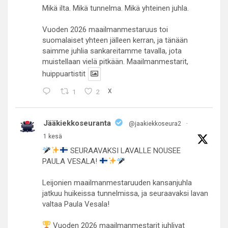
Mikä ilta. Mikä tunnelma. Mikä yhteinen juhla.
Vuoden 2026 maailmanmestaruus toi
suomalaiset yhteen jälleen kerran, ja tänään
saimme juhlia sankareitamme tavalla, jota
muistellaan vielä pitkään. Maailmanmestarit,
huippuartistit
1
2
X
Jääkiekkoseuranta
@jaakiekkoseura2
·
1 kesä
SEURAAVAKSI LAVALLE NOUSEE
PAULA VESALA!
Leijonien maailmanmestaruuden kansanjuhla
jatkuu huikeissa tunnelmissa, ja seuraavaksi lavan
valtaa Paula Vesala!
Vuoden 2026 maailmanmestarit juhlivat