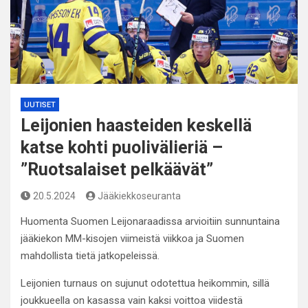
UUTISET
Leijonien haasteiden keskellä
katse kohti puolivälieriä –
”Ruotsalaiset pelkäävät”
20.5.2024
Jääkiekkoseuranta
Huomenta Suomen Leijonaraadissa arvioitiin sunnuntaina
jääkiekon MM-kisojen viimeistä viikkoa ja Suomen
mahdollista tietä jatkopeleissä.
Leijonien turnaus on sujunut odotettua heikommin, sillä
joukkueella on kasassa vain kaksi voittoa viidestä