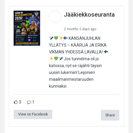
Jääkiekkoseuranta
2 months 5 days ago
KANSANJUHLAN
YLLÄTYS – KÄÄRIJÄ JA ERIKA
VIKMAN YHDESSÄ LAVALLA!
Jos tunnelma oli jo
katossa, nyt se räjähti täysin
uusiin lukemiin! Leijonien
maailmanmestaruuden
kunniaksi
3
1
View on Facebook
Share