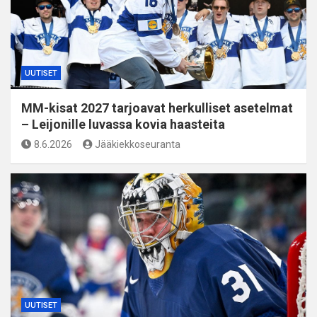
UUTISET
MM-kisat 2027 tarjoavat herkulliset asetelmat
– Leijonille luvassa kovia haasteita
8.6.2026
Jääkiekkoseuranta
UUTISET