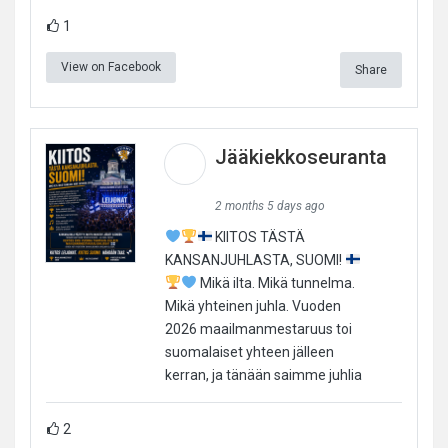
1
View on Facebook
Share
Jääkiekkoseuranta
2 months 5 days ago
KIITOS TÄSTÄ
KANSANJUHLASTA, SUOMI!
Mikä ilta. Mikä tunnelma.
Mikä yhteinen juhla. Vuoden
2026 maailmanmestaruus toi
suomalaiset yhteen jälleen
kerran, ja tänään saimme juhlia
2