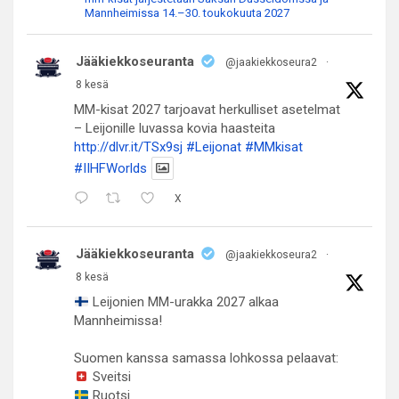
Mannheimissa 14.–30. toukokuuta 2027
Jääkiekkoseuranta
@jaakiekkoseura2
·
8 kesä
MM-kisat 2027 tarjoavat herkulliset asetelmat
– Leijonille luvassa kovia haasteita
http://dlvr.it/TSx9sj
#Leijonat
#MMkisat
#IIHFWorlds
X
Jääkiekkoseuranta
@jaakiekkoseura2
·
8 kesä
Leijonien MM-urakka 2027 alkaa
Mannheimissa!
Suomen kanssa samassa lohkossa pelaavat:
Sveitsi
Ruotsi