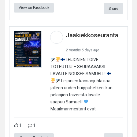
View on Facebook
Share
Jääkiekkoseuranta
2 months 5 days ago
LEIJONIEN TOIVE
TOTEUTUU – SEURAAVAKSI
LAVALLE NOUSEE SAMUELL!
Leijonien kansanjuhla saa
jälleen uuden huippuhetken, kun
pelaajien toiveesta lavalle
saapuu Samuell!
Maailmanmestarit ovat
1
1