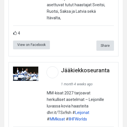
asettuvat tutut haastajat Sveitsi,
Ruotsi, Saksa ja Latvia sekä
Itävalta,
4
View on Facebook
Share
Jääkiekkoseuranta
1 month 4 weeks ago
MM-kisat 2027 tarjoavat
herkulliset asetelmat – Leijonille
luvassa kovia haasteita
dlvr.it/TSx9sh #
Leijonat
#
MMkisat
#
IIHFWorlds