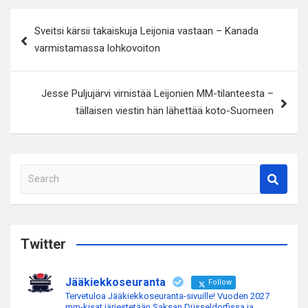
Artikkelien
Sveitsi kärsii takaiskuja Leijonia vastaan – Kanada
selaus
varmistamassa lohkovoiton
Jesse Puljujärvi virnistää Leijonien MM-tilanteesta –
tällaisen viestin hän lähettää koto-Suomeen
S
e
a
r
c
Twitter
h
Jääkiekkoseuranta
Follow
Tervetuloa Jääkiekkoseuranta-sivuille! Vuoden 2027
mm-kisat järjestetään Saksan Düsseldorfissa ja