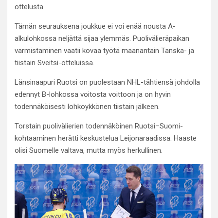
ottelusta.
Tämän seurauksena joukkue ei voi enää nousta A-
alkulohkossa neljättä sijaa ylemmäs. Puolivälieräpaikan
varmistaminen vaatii kovaa työtä maanantain Tanska- ja
tiistain Sveitsi-otteluissa.
Länsinaapuri Ruotsi on puolestaan NHL-tähtiensä johdolla
edennyt B-lohkossa voitosta voittoon ja on hyvin
todennäköisesti lohkoykkönen tiistain jälkeen.
Torstain puolivälierien todennäköinen Ruotsi–Suomi-
kohtaaminen herätti keskustelua Leijonaraadissa. Haaste
olisi Suomelle valtava, mutta myös herkullinen.