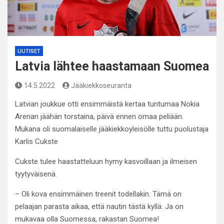
UUTISET
Latvia lähtee haastamaan Suomea
14.5.2022
Jääkiekkoseuranta
Latvian joukkue otti ensimmäistä kertaa tuntumaa Nokia
Arenan jäähän torstaina, päivä ennen omaa peliään.
Mukana oli suomalaiselle jääkiekkoyleisölle tuttu puolustaja
Karlis Cukste
Cukste tulee haastatteluun hymy kasvoillaan ja ilmeisen
tyytyväisenä.
– Oli kova ensimmäinen treenit todellakin. Tämä on
pelaajan parasta aikaa, että nautin tästä kyllä. Ja on
mukavaa olla Suomessa, rakastan Suomea!