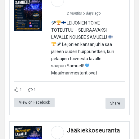
2 months 5 days ago
LEIJONIEN TOIVE
TOTEUTUU – SEURAAVAKSI
LAVALLE NOUSEE SAMUELL!
Leijonien kansanjuhla saa
jälleen uuden huippuhetken, kun
pelaajien toiveesta lavalle
saapuu Samuell!
Maailmanmestarit ovat
1
1
View on Facebook
Share
Jääkiekkoseuranta