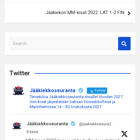
Jääkiekon MM-kisat 2022: LAT 1-2 FIN
S
e
a
r
c
Twitter
h
Jääkiekkoseuranta
Follow
Tervetuloa Jääkiekkoseuranta-sivuille! Vuoden 2027
mm-kisat järjestetään Saksan Düsseldorfissa ja
Mannheimissa 14.–30. toukokuuta 2027
Jääkiekkoseuranta
@jaakiekkoseura2
·
8 kesä