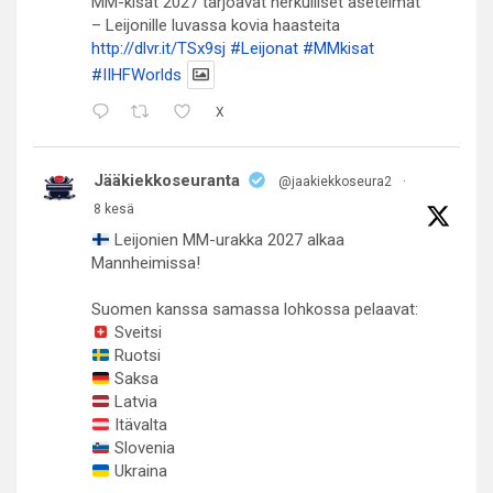
MM-kisat 2027 tarjoavat herkulliset asetelmat
– Leijonille luvassa kovia haasteita
http://dlvr.it/TSx9sj
#Leijonat
#MMkisat
#IIHFWorlds
X
Jääkiekkoseuranta
@jaakiekkoseura2
·
8 kesä
Leijonien MM-urakka 2027 alkaa
Mannheimissa!
Suomen kanssa samassa lohkossa pelaavat:
Sveitsi
Ruotsi
Saksa
Latvia
Itävalta
Slovenia
Ukraina