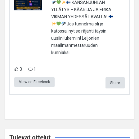
KANSANJUHLAN
YLLÄTYS – KÄÄRIJÄ JA ERIKA
VIKMAN YHDESSÄ LAVALLA!
Jos tunnelma oli jo
katossa, nyt se räjähti täysin
uusiin lukemiin! Leijonien
maailmanmestaruuden
kunniaksi
3
1
View on Facebook
Share
Tulevat ottelut