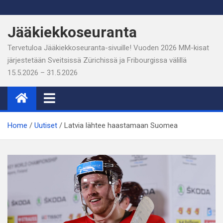
Skip
to
Jääkiekkoseuranta
content
Tervetuloa Jääkiekkoseuranta-sivuille! Vuoden 2026 MM-kisat
järjestetään Sveitsissä Zürichissä ja Fribourgissa välillä
15.5.2026 – 31.5.2026
Home
Uutiset
Latvia lähtee haastamaan Suomea