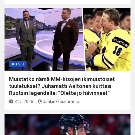
UUTISET
Muistatko nämä MM-kisojen ikimuistoiset
tuuletukset? Juhamatti Aaltonen kuittasi
Ruotsin legendalle: ”Olette jo hävinneet”
31.5.2026
Jääkiekkoseuranta