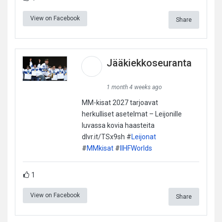
View on Facebook
Share
Jääkiekkoseuranta
1 month 4 weeks ago
MM-kisat 2027 tarjoavat
herkulliset asetelmat – Leijonille
luvassa kovia haasteita
dlvr.it/TSx9sh #
Leijonat
#
MMkisat
#
IIHFWorlds
1
View on Facebook
Share