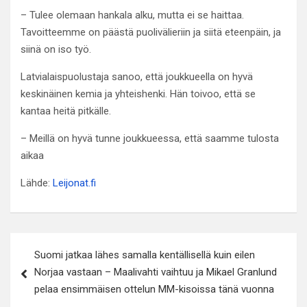
– Tulee olemaan hankala alku, mutta ei se haittaa.
Tavoitteemme on päästä puolivälieriin ja siitä eteenpäin, ja
siinä on iso työ.
Latvialaispuolustaja sanoo, että joukkueella on hyvä
keskinäinen kemia ja yhteishenki. Hän toivoo, että se
kantaa heitä pitkälle.
– Meillä on hyvä tunne joukkueessa, että saamme tulosta
aikaa
Lähde:
Leijonat.fi
Artikkelien
Suomi jatkaa lähes samalla kentällisellä kuin eilen
selaus
Norjaa vastaan – Maalivahti vaihtuu ja Mikael Granlund
pelaa ensimmäisen ottelun MM-kisoissa tänä vuonna