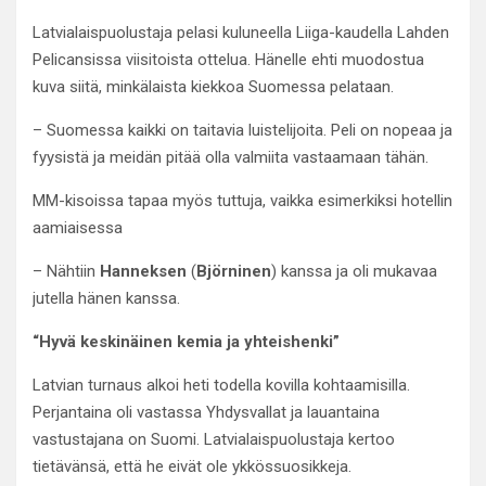
Latvialaispuolustaja pelasi kuluneella Liiga-kaudella Lahden
Pelicansissa viisitoista ottelua. Hänelle ehti muodostua
kuva siitä, minkälaista kiekkoa Suomessa pelataan.
– Suomessa kaikki on taitavia luistelijoita. Peli on nopeaa ja
fyysistä ja meidän pitää olla valmiita vastaamaan tähän.
MM-kisoissa tapaa myös tuttuja, vaikka esimerkiksi hotellin
aamiaisessa
– Nähtiin
Hanneksen
(
Björninen
) kanssa ja oli mukavaa
jutella hänen kanssa.
“Hyvä keskinäinen kemia ja yhteishenki”
Latvian turnaus alkoi heti todella kovilla kohtaamisilla.
Perjantaina oli vastassa Yhdysvallat ja lauantaina
vastustajana on Suomi. Latvialaispuolustaja kertoo
tietävänsä, että he eivät ole ykkössuosikkeja.