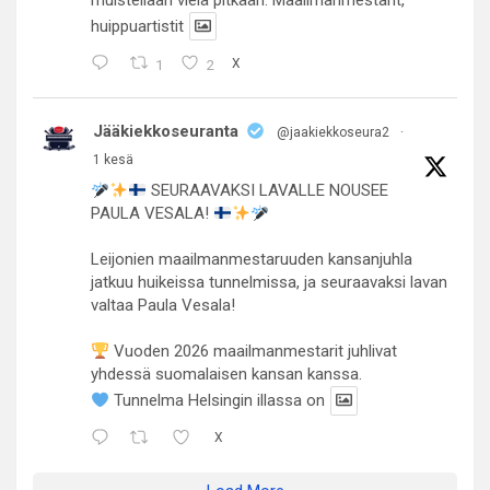
muistellaan vielä pitkään. Maailmanmestarit,
huippuartistit
1
2
X
Jääkiekkoseuranta
@jaakiekkoseura2
·
1 kesä
SEURAAVAKSI LAVALLE NOUSEE
PAULA VESALA!
Leijonien maailmanmestaruuden kansanjuhla
jatkuu huikeissa tunnelmissa, ja seuraavaksi lavan
valtaa Paula Vesala!
Vuoden 2026 maailmanmestarit juhlivat
yhdessä suomalaisen kansan kanssa.
Tunnelma Helsingin illassa on
X