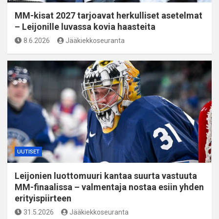
MM-kisat 2027 tarjoavat herkulliset asetelmat
– Leijonille luvassa kovia haasteita
8.6.2026
Jääkiekkoseuranta
UUTISET
Leijonien luottomuuri kantaa suurta vastuuta
MM-finaalissa – valmentaja nostaa esiin yhden
erityispiirteen
31.5.2026
Jääkiekkoseuranta