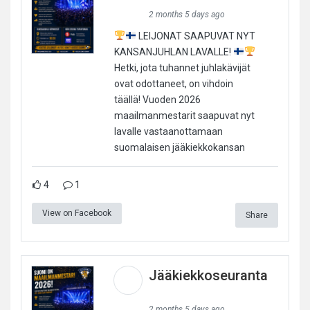
2 months 5 days ago
LEIJONAT SAAPUVAT NYT
KANSANJUHLAN LAVALLE!
Hetki, jota tuhannet juhlakävijät
ovat odottaneet, on vihdoin
täällä! Vuoden 2026
maailmanmestarit saapuvat nyt
lavalle vastaanottamaan
suomalaisen jääkiekkokansan
4
1
View on Facebook
Share
Jääkiekkoseuranta
2 months 5 days ago