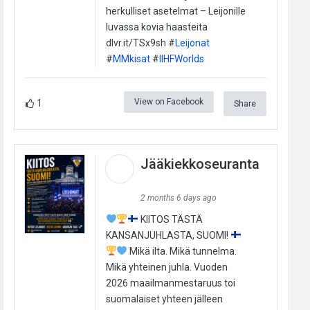
herkulliset asetelmat – Leijonille
luvassa kovia haasteita
dlvr.it/TSx9sh #
Leijonat
#
MMkisat
#
IIHFWorlds
View on Facebook
1
Share
Jääkiekkoseuranta
2 months 6 days ago
KIITOS TÄSTÄ
KANSANJUHLASTA, SUOMI!
Mikä ilta. Mikä tunnelma.
Mikä yhteinen juhla. Vuoden
2026 maailmanmestaruus toi
suomalaiset yhteen jälleen