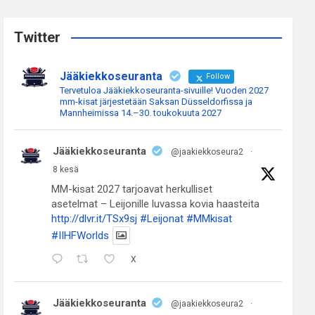
r
c
Twitter
h
Jääkiekkoseuranta
Follow
Tervetuloa Jääkiekkoseuranta-sivuille! Vuoden 2027
mm-kisat järjestetään Saksan Düsseldorfissa ja
Mannheimissa 14.–30. toukokuuta 2027
Jääkiekkoseuranta
@jaakiekkoseura2
·
8 kesä
MM-kisat 2027 tarjoavat herkulliset
asetelmat – Leijonille luvassa kovia haasteita
http://dlvr.it/TSx9sj
#Leijonat
#MMkisat
#IIHFWorlds
X
Jääkiekkoseuranta
@jaakiekkoseura2
·