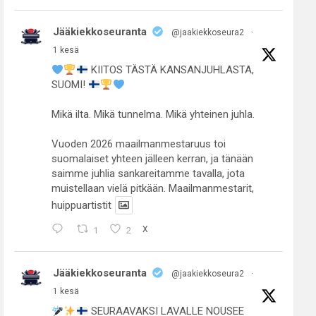
Jääkiekkoseuranta
@jaakiekkoseura2
·
1 kesä
KIITOS TÄSTÄ KANSANJUHLASTA,
SUOMI!
Mikä ilta. Mikä tunnelma. Mikä yhteinen juhla.
Vuoden 2026 maailmanmestaruus toi
suomalaiset yhteen jälleen kerran, ja tänään
saimme juhlia sankareitamme tavalla, jota
muistellaan vielä pitkään. Maailmanmestarit,
huippuartistit
1
2
X
Jääkiekkoseuranta
@jaakiekkoseura2
·
1 kesä
SEURAAVAKSI LAVALLE NOUSEE