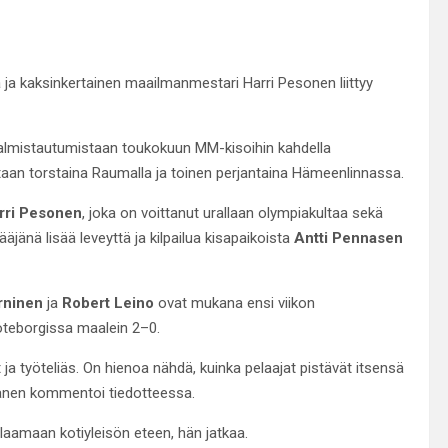
 ja kaksinkertainen maailmanmestari Harri Pesonen liittyy
valmistautumistaan toukokuun MM-kisoihin kahdella
taan torstaina Raumalla ja toinen perjantaina Hämeenlinnassa.
rri Pesonen
, joka on voittanut urallaan olympiakultaa sekä
nä lisää leveyttä ja kilpailua kisapaikoista
Antti Pennasen
rninen
ja
Robert Leino
ovat mukana ensi viikon
öteborgissa maalein 2–0.
 ja työteliäs. On hienoa nähdä, kuinka pelaajat pistävät itsensä
nnanen kommentoi tiedotteessa.
aamaan kotiyleisön eteen, hän jatkaa.