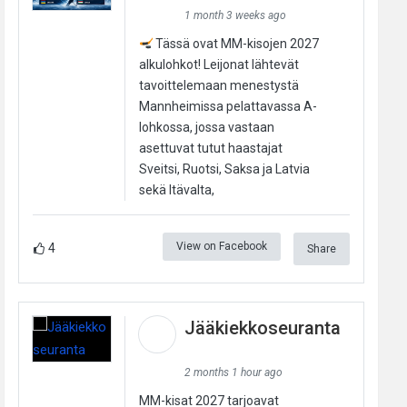
1 month 3 weeks ago
Tässä ovat MM-kisojen 2027
alkulohkot! Leijonat lähtevät
tavoittelemaan menestystä
Mannheimissa pelattavassa A-
lohkossa, jossa vastaan
asettuvat tutut haastajat
Sveitsi, Ruotsi, Saksa ja Latvia
sekä Itävalta,
View on Facebook
4
Share
Jääkiekkoseuranta
2 months 1 hour ago
MM-kisat 2027 tarjoavat