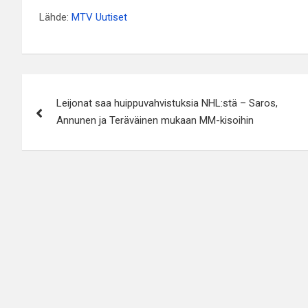
Lähde:
MTV Uutiset
Artikkelien
Leijonat saa huippuvahvistuksia NHL:stä – Saros,
selaus
Annunen ja Teräväinen mukaan MM-kisoihin