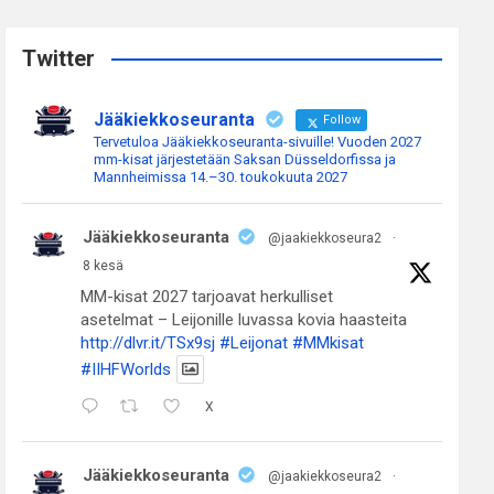
r
c
Twitter
h
Jääkiekkoseuranta
Follow
Tervetuloa Jääkiekkoseuranta-sivuille! Vuoden 2027
mm-kisat järjestetään Saksan Düsseldorfissa ja
Mannheimissa 14.–30. toukokuuta 2027
Jääkiekkoseuranta
@jaakiekkoseura2
·
8 kesä
MM-kisat 2027 tarjoavat herkulliset
asetelmat – Leijonille luvassa kovia haasteita
http://dlvr.it/TSx9sj
#Leijonat
#MMkisat
#IIHFWorlds
X
Jääkiekkoseuranta
@jaakiekkoseura2
·