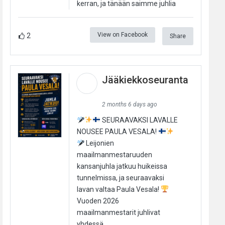
kerran, ja tänään saimme juhlia
View on Facebook
2
Share
Jääkiekkoseuranta
2 months 6 days ago
SEURAAVAKSI LAVALLE
NOUSEE PAULA VESALA!
Leijonien
maailmanmestaruuden
kansanjuhla jatkuu huikeissa
tunnelmissa, ja seuraavaksi
lavan valtaa Paula Vesala!
Vuoden 2026
maailmanmestarit juhlivat
yhdessä