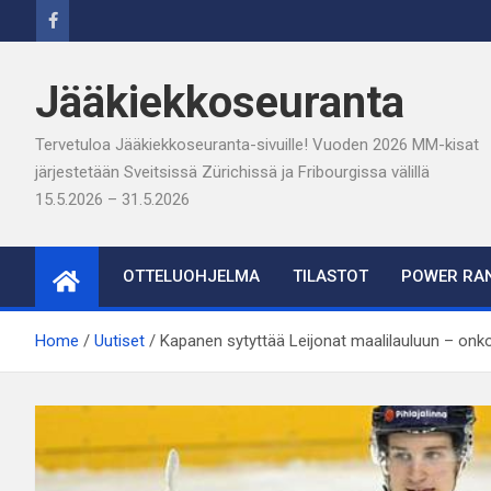
Skip
to
content
Jääkiekkoseuranta
Tervetuloa Jääkiekkoseuranta-sivuille! Vuoden 2026 MM-kisat
järjestetään Sveitsissä Zürichissä ja Fribourgissa välillä
15.5.2026 – 31.5.2026
OTTELUOHJELMA
TILASTOT
POWER RAN
Home
Uutiset
Kapanen sytyttää Leijonat maalilauluun – onko