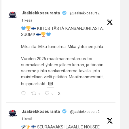
Jääkiekkoseuranta
@jaakiekkoseura2
·
1 kesä
KIITOS TÄSTÄ KANSANJUHLASTA,
SUOMI!
Mikä ilta. Mikä tunnelma. Mikä yhteinen juhla.
Vuoden 2026 maailmanmestaruus toi
suomalaiset yhteen jälleen kerran, ja tänään
saimme juhlia sankareitamme tavalla, jota
muistellaan vielä pitkään. Maailmanmestarit,
huippuartistit
1
2
X
Jääkiekkoseuranta
@jaakiekkoseura2
·
1 kesä
SEURAAVAKSI LAVALLE NOUSEE