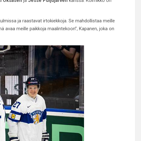
i Oksasen
ja
Jesse Puljujärven
kanssa. Kolmikko on
 kulmissa ja raastavat irtokiekkoja. Se mahdollistaa meille
mä avaa meille paikkoja maalintekoon”, Kapanen, joka on