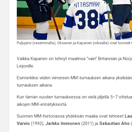
Puljujärvi (vasemmalla), Oksanen ja Kapanen (oikealla) ovat luoneet
Vaikka Kapanen on tehnyt maalinsa ”vain” Britannian ja Norja
Leijonille.
Esimerkiksi viiden viimeisen MM-turnauksen aikana yksikään 
turnauksen aikana.
Kun tämän vuoden turnauksessa on vielä jäljellä 5–7 ottelu
aikojen MM-ennätyksestä.
Suomen MM-historiassa yhdeksän maalia ovat tehneet
Lau
Varvio
(1992),
Jarkko Immonen
(2011) ja
Sebastian Aho
(