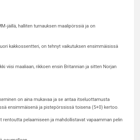
-jäillä, halliten turnauksen maalipörssiä ja on
 nuori kakkossentteri, on tehnyt vaikutuksen ensimmäisissä
 viisi maaliaan, rikkoen ensin Britannian ja sitten Norjan
n tekeminen on aina mukavaa ja se antaa itseluottamusta
issä ensimmäisenä ja pistepörssissä toisena (5+0) kertoo.
uovat rentoutta pelaamiseen ja mahdollistavat vapaamman pelin
lä osumallaan.