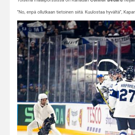
”No, enpä ollutkaan tietoinen siitä. Kuulostaa hyvältä”, Ka