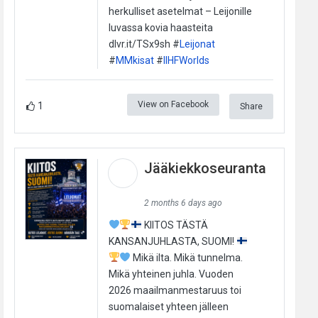
herkulliset asetelmat – Leijonille
luvassa kovia haasteita
dlvr.it/TSx9sh #
Leijonat
#
MMkisat
#
IIHFWorlds
View on Facebook
1
Share
Jääkiekkoseuranta
2 months 6 days ago
KIITOS TÄSTÄ
KANSANJUHLASTA, SUOMI!
Mikä ilta. Mikä tunnelma.
Mikä yhteinen juhla. Vuoden
2026 maailmanmestaruus toi
suomalaiset yhteen jälleen