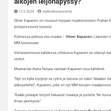
aikojen leijonapyssy?
13.5.2024
Jääkiekkoseuranta
Oliver Kapanen on noussut hurjaan maalivireeseen Prahan MM
pistepörssissä toisena.
Kolmessa pelissä viisi maalia –
Oliver Kapanen
, Leijonien
MM-kisoissaan.
Viimeisimmissä kahdessa ottelussa Kapanen on iskenyt kaikki
verkot.
Maanantai-iltana Norjaa vastaan Kapanen osui kahdesti.
”Nyt on kyllä löytynyt se rytmi ja tulosta on tullut. Maalie
jatkopeleihin”, Kapanen, joka on nyt MM-kisojen maalipörss
”Kaikki pelaajat tietysti haluavat maaleja ja pisteitä. Ne t
ilman jännitystä.”
Toisena maalipörssissä on Kanadan
Connor Bedard
neljäl