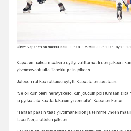
Oliver Kapanen on saanut nauttia maalintekorituaaleistaan täysin sie
Kapasen huikea maalivire syttyi välittömästi sen jälkeen, k
ylivoimavastuulta Tshekki-pelin jälkeen.
Jalosen rohkea ratkaisu sytytti Kapasta entisestään.
”Se oli kuin pieni herätyskello, kun jouduin poistumaan siitä ro
ja pyrkiä sitä kautta takaisin ylivoimalle”, Kapanen kertoi.
”Tänään pääsin taas ylivoimaneliöön ja teimme yhden maali
lisäsi Norja-ottelun jälkeen.