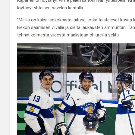
Kapanen on löytänyt viime peleissä toimivan yhteispelin
Aht
löytänyt yhteisen sävelen kentällä.
”Meillä on kaksi isokokoista laituria, jotka taistelevat kovaa
kiekon saamisen viivalle ja sieltä laukausten ammuntan. Tä
tehnyt kolmesta viidestä maalistaan ohjureilla selitti.