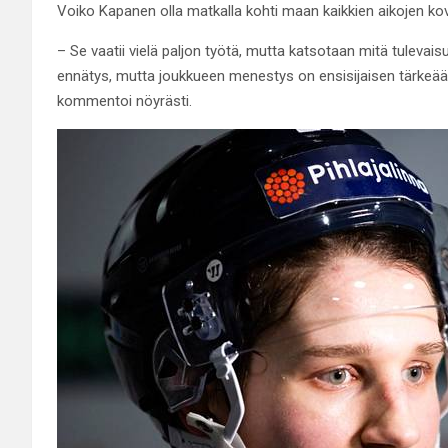
Voiko Kapanen olla matkalla kohti maan kaikkien aikojen k
– Se vaatii vielä paljon työtä, mutta katsotaan mitä tulevaisu
ennätys, mutta joukkueen menestys on ensisijaisen tärkeää,
kommentoi nöyrästi.