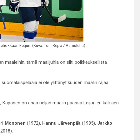
 tehokkaan ketjun. (Kuva: Toni Repo / Aamulehti)
n maaleihin, tämä maalijuhla on silti poikkeuksellista
suomalaispelaaja ei ole ylittänyt kuuden maalin rajaa
a, Kapanen on enää neljän maalin päässä Leijonien kaikkien
ri Mononen
(1972),
Hannu Järvenpää
(1985),
Jarkko
2018).