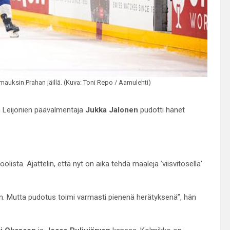
mauksin Prahan jäillä. (Kuva: Toni Repo / Aamulehti)
un Leijonien päävalmentaja
Jukka Jalonen
pudotti hänet
olista. Ajattelin, että nyt on aika tehdä maaleja ’viisvitosella’
n. Mutta pudotus toimi varmasti pienenä herätyksenä”, hän