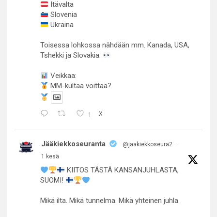
Itävalta
Slovenia
Ukraina
Toisessa lohkossa nähdään mm. Kanada, USA,
Tshekki ja Slovakia.
Veikkaa:
MM-kultaa voittaa?
1
X
Jääkiekkoseuranta
@jaakiekkoseura2
·
1 kesä
KIITOS TÄSTÄ KANSANJUHLASTA,
SUOMI!
Mikä ilta. Mikä tunnelma. Mikä yhteinen juhla.