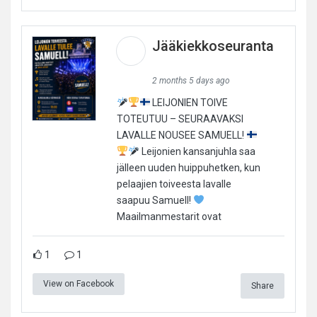
Jääkiekkoseuranta
2 months 5 days ago
LEIJONIEN TOIVE
TOTEUTUU – SEURAAVAKSI
LAVALLE NOUSEE SAMUELL!
Leijonien kansanjuhla saa
jälleen uuden huippuhetken, kun
pelaajien toiveesta lavalle
saapuu Samuell!
Maailmanmestarit ovat
1
1
View on Facebook
Share