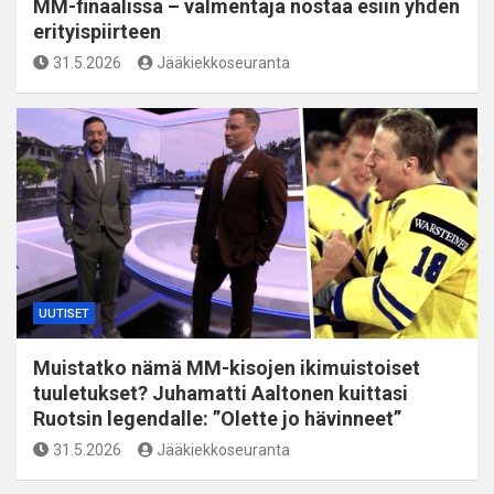
MM-finaalissa – valmentaja nostaa esiin yhden
erityispiirteen
31.5.2026
Jääkiekkoseuranta
UUTISET
Muistatko nämä MM-kisojen ikimuistoiset
tuuletukset? Juhamatti Aaltonen kuittasi
Ruotsin legendalle: ”Olette jo hävinneet”
31.5.2026
Jääkiekkoseuranta