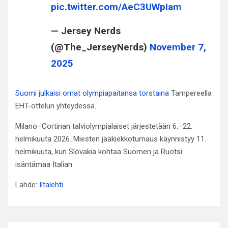
pic.twitter.com/AeC3UWpIam
— Jersey Nerds
(@The_JerseyNerds)
November 7,
2025
Suomi julkaisi omat olympiapaitansa torstaina
Tampereella
EHT-ottelun yhteydessä.
Milano–Cortinan talviolympialaiset järjestetään 6.–22.
helmikuuta 2026. Miesten jääkiekkoturnaus käynnistyy 11.
helmikuuta, kun Slovakia kohtaa Suomen ja Ruotsi
isäntämaa Italian.
Lähde:
Iltalehti