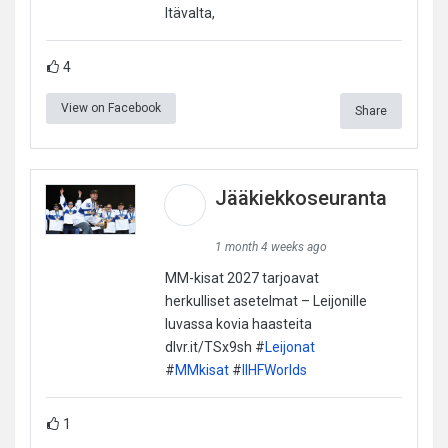
Itävalta,
4
View on Facebook
Share
Jääkiekkoseuranta
1 month 4 weeks ago
MM-kisat 2027 tarjoavat
herkulliset asetelmat – Leijonille
luvassa kovia haasteita
dlvr.it/TSx9sh #
Leijonat
#
MMkisat
#
IIHFWorlds
1