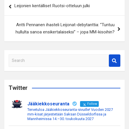
Artikkelien
Leijonien kentälliset Ruotsi-otteluun julki
selaus
Antti Pennanen ihasteli Leijonat-debytanttia: ”Tuntuu
hullulta sanoa ensikertalaiseksi” – jopa MM-kisoihin?
S
e
a
r
c
Twitter
h
Jääkiekkoseuranta
Follow
Tervetuloa Jääkiekkoseuranta-sivuille! Vuoden 2027
mm-kisat järjestetään Saksan Düsseldorfissa ja
Mannheimissa 14.–30. toukokuuta 2027