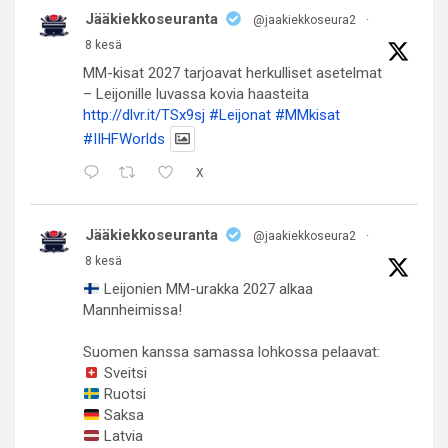
Jääkiekkoseuranta
@jaakiekkoseura2
·
8 kesä
MM-kisat 2027 tarjoavat herkulliset asetelmat
– Leijonille luvassa kovia haasteita
http://dlvr.it/TSx9sj
#Leijonat
#MMkisat
#IIHFWorlds
X
Jääkiekkoseuranta
@jaakiekkoseura2
·
8 kesä
Leijonien MM-urakka 2027 alkaa
Mannheimissa!
Suomen kanssa samassa lohkossa pelaavat:
Sveitsi
Ruotsi
Saksa
Latvia