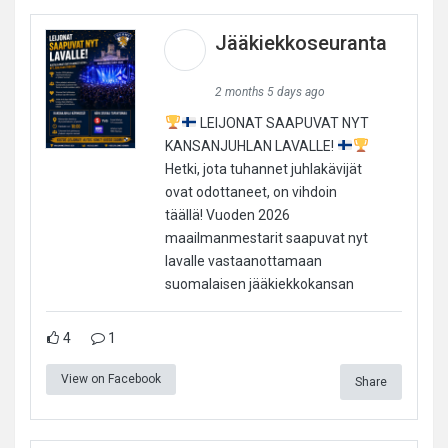
Jääkiekkoseuranta
2 months 5 days ago
LEIJONAT SAAPUVAT NYT
KANSANJUHLAN LAVALLE!
Hetki, jota tuhannet juhlakävijät
ovat odottaneet, on vihdoin
täällä! Vuoden 2026
maailmanmestarit saapuvat nyt
lavalle vastaanottamaan
suomalaisen jääkiekkokansan
4
1
View on Facebook
Share