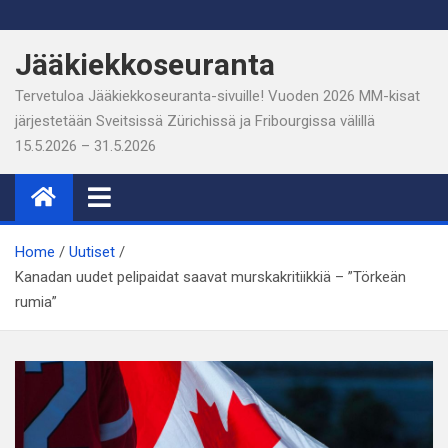
Skip
to
Jääkiekkoseuranta
content
Tervetuloa Jääkiekkoseuranta-sivuille! Vuoden 2026 MM-kisat
järjestetään Sveitsissä Zürichissä ja Fribourgissa välillä
15.5.2026 – 31.5.2026
Home
Uutiset
Kanadan uudet pelipaidat saavat murskakritiikkiä – ”Törkeän
rumia”