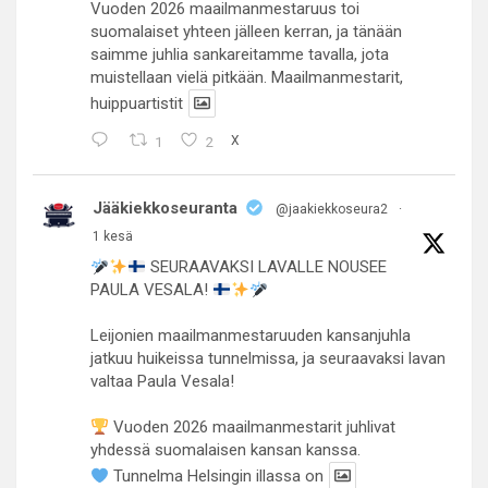
Vuoden 2026 maailmanmestaruus toi
suomalaiset yhteen jälleen kerran, ja tänään
saimme juhlia sankareitamme tavalla, jota
muistellaan vielä pitkään. Maailmanmestarit,
huippuartistit
1
2
X
Jääkiekkoseuranta
@jaakiekkoseura2
·
1 kesä
SEURAAVAKSI LAVALLE NOUSEE
PAULA VESALA!
Leijonien maailmanmestaruuden kansanjuhla
jatkuu huikeissa tunnelmissa, ja seuraavaksi lavan
valtaa Paula Vesala!
Vuoden 2026 maailmanmestarit juhlivat
yhdessä suomalaisen kansan kanssa.
Tunnelma Helsingin illassa on