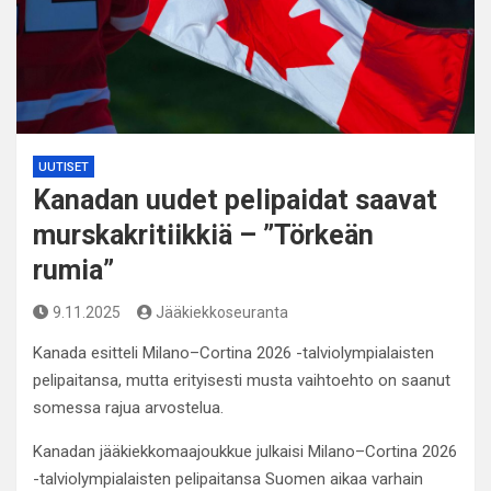
UUTISET
Kanadan uudet pelipaidat saavat
murskakritiikkiä – ”Törkeän
rumia”
9.11.2025
Jääkiekkoseuranta
Kanada esitteli Milano–Cortina 2026 -talviolympialaisten
pelipaitansa, mutta erityisesti musta vaihtoehto on saanut
somessa rajua arvostelua.
Kanadan jääkiekkomaajoukkue julkaisi Milano–Cortina 2026
-talviolympialaisten pelipaitansa Suomen aikaa varhain