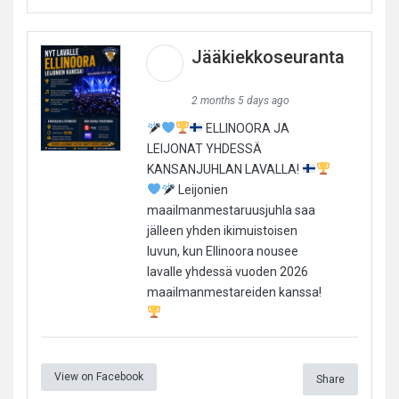
Jääkiekkoseuranta
2 months 5 days ago
ELLINOORA JA
LEIJONAT YHDESSÄ
KANSANJUHLAN LAVALLA!
Leijonien
maailmanmestaruusjuhla saa
jälleen yhden ikimuistoisen
luvun, kun Ellinoora nousee
lavalle yhdessä vuoden 2026
maailmanmestareiden kanssa!
View on Facebook
Share