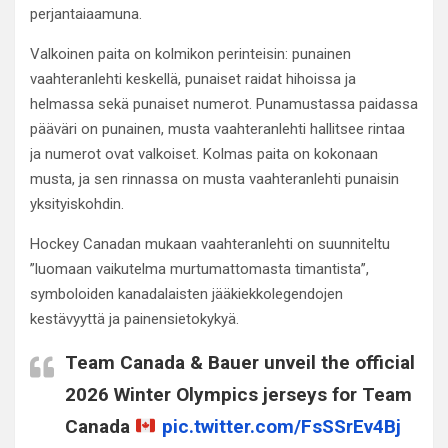
perjantaiaamuna.
Valkoinen paita on kolmikon perinteisin: punainen
vaahteranlehti keskellä, punaiset raidat hihoissa ja
helmassa sekä punaiset numerot. Punamustassa paidassa
pääväri on punainen, musta vaahteranlehti hallitsee rintaa
ja numerot ovat valkoiset. Kolmas paita on kokonaan
musta, ja sen rinnassa on musta vaahteranlehti punaisin
yksityiskohdin.
Hockey Canadan mukaan vaahteranlehti on suunniteltu
”luomaan vaikutelma murtumattomasta timantista”,
symboloiden kanadalaisten jääkiekkolegendojen
kestävyyttä ja painensietokykyä.
Team Canada & Bauer unveil the official
2026 Winter Olympics jerseys for Team
Canada
pic.twitter.com/FsSSrEv4Bj