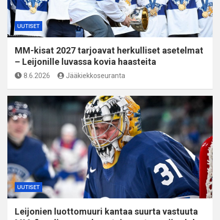
UUTISET
MM-kisat 2027 tarjoavat herkulliset asetelmat
– Leijonille luvassa kovia haasteita
8.6.2026
Jääkiekkoseuranta
UUTISET
Leijonien luottomuuri kantaa suurta vastuuta