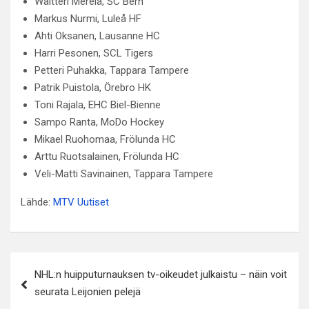
Waltteri Merelä, SC Bern
Markus Nurmi, Luleå HF
Ahti Oksanen, Lausanne HC
Harri Pesonen, SCL Tigers
Petteri Puhakka, Tappara Tampere
Patrik Puistola, Örebro HK
Toni Rajala, EHC Biel-Bienne
Sampo Ranta, MoDo Hockey
Mikael Ruohomaa, Frölunda HC
Arttu Ruotsalainen, Frölunda HC
Veli-Matti Savinainen, Tappara Tampere
Lähde:
MTV Uutiset
Artikkelien
NHL:n huipputurnauksen tv-oikeudet julkaistu – näin voit
selaus
seurata Leijonien pelejä