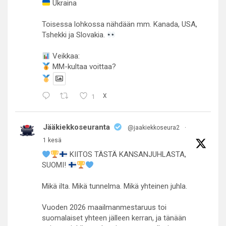
Ukraina
Toisessa lohkossa nähdään mm. Kanada, USA,
Tshekki ja Slovakia.
Veikkaa:
MM-kultaa voittaa?
1
X
Jääkiekkoseuranta
@jaakiekkoseura2
·
1 kesä
KIITOS TÄSTÄ KANSANJUHLASTA,
SUOMI!
Mikä ilta. Mikä tunnelma. Mikä yhteinen juhla.
Vuoden 2026 maailmanmestaruus toi
suomalaiset yhteen jälleen kerran, ja tänään