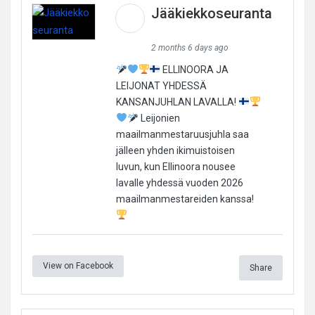
Jääkiekkoseuranta
2 months 6 days ago
ELLINOORA JA
LEIJONAT YHDESSÄ
KANSANJUHLAN LAVALLA!
Leijonien
maailmanmestaruusjuhla saa
jälleen yhden ikimuistoisen
luvun, kun Ellinoora nousee
lavalle yhdessä vuoden 2026
maailmanmestareiden kanssa!
View on Facebook
Share