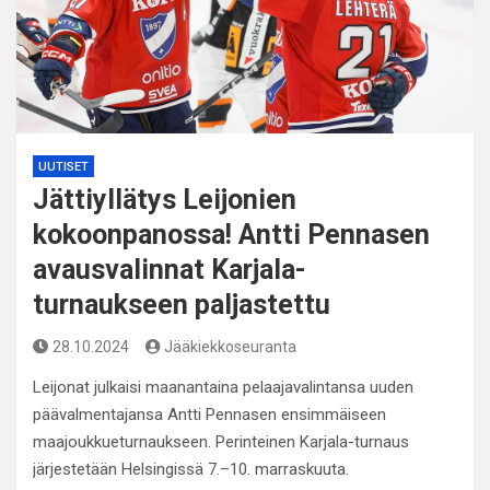
UUTISET
Jättiyllätys Leijonien
kokoonpanossa! Antti Pennasen
avausvalinnat Karjala-
turnaukseen paljastettu
28.10.2024
Jääkiekkoseuranta
Leijonat julkaisi maanantaina pelaajavalintansa uuden
päävalmentajansa Antti Pennasen ensimmäiseen
maajoukkueturnaukseen. Perinteinen Karjala-turnaus
järjestetään Helsingissä 7.–10. marraskuuta.