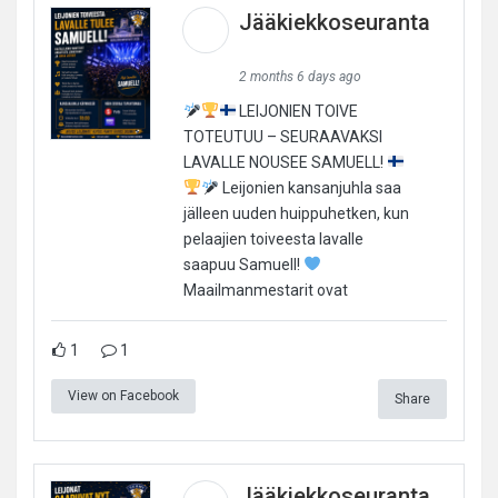
Jääkiekkoseuranta
2 months 6 days ago
LEIJONIEN TOIVE
TOTEUTUU – SEURAAVAKSI
LAVALLE NOUSEE SAMUELL!
Leijonien kansanjuhla saa
jälleen uuden huippuhetken, kun
pelaajien toiveesta lavalle
saapuu Samuell!
Maailmanmestarit ovat
1
1
View on Facebook
Share
Jääkiekkoseuranta