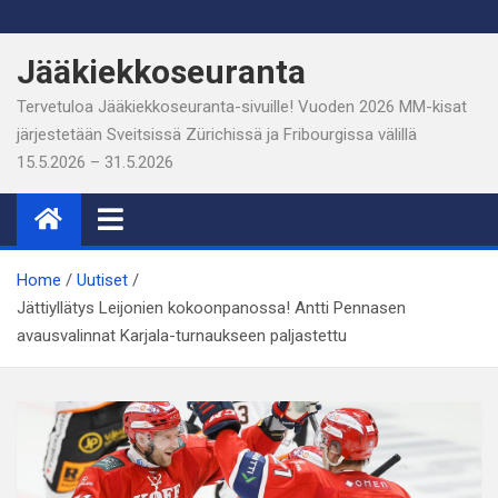
Skip
to
Jääkiekkoseuranta
content
Tervetuloa Jääkiekkoseuranta-sivuille! Vuoden 2026 MM-kisat
järjestetään Sveitsissä Zürichissä ja Fribourgissa välillä
15.5.2026 – 31.5.2026
Home
Uutiset
Jättiyllätys Leijonien kokoonpanossa! Antti Pennasen
avausvalinnat Karjala-turnaukseen paljastettu