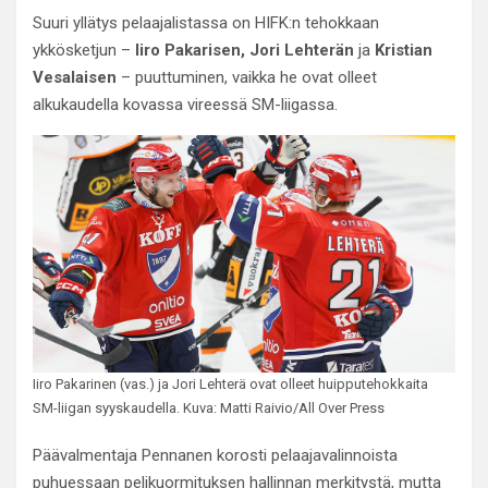
Suuri yllätys pelaajalistassa on HIFK:n tehokkaan
ykkösketjun –
Iiro Pakarisen, Jori Lehterän
ja
Kristian
Vesalaisen
– puuttuminen, vaikka he ovat olleet
alkukaudella kovassa vireessä SM-liigassa.
Iiro Pakarinen (vas.) ja Jori Lehterä ovat olleet huipputehokkaita
SM-liigan syyskaudella. Kuva: Matti Raivio/All Over Press
Päävalmentaja Pennanen korosti pelaajavalinnoista
puhuessaan pelikuormituksen hallinnan merkitystä, mutta