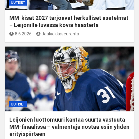
UUTISET
MM-kisat 2027 tarjoavat herkulliset asetelmat
– Leijonille luvassa kovia haasteita
8.6.2026
Jääkiekkoseuranta
UUTISET
Leijonien luottomuuri kantaa suurta vastuuta
MM-finaalissa – valmentaja nostaa esiin yhden
erityispiirteen