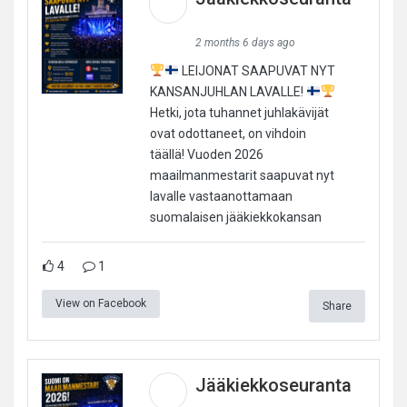
2 months 6 days ago
LEIJONAT SAAPUVAT NYT
KANSANJUHLAN LAVALLE!
Hetki, jota tuhannet juhlakävijät
ovat odottaneet, on vihdoin
täällä! Vuoden 2026
maailmanmestarit saapuvat nyt
lavalle vastaanottamaan
suomalaisen jääkiekkokansan
4
1
View on Facebook
Share
Jääkiekkoseuranta