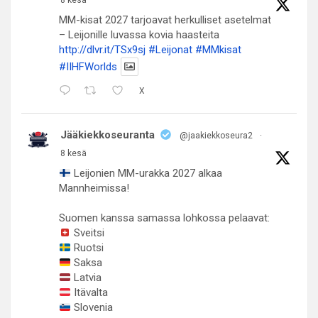
8 kesä
MM-kisat 2027 tarjoavat herkulliset asetelmat
– Leijonille luvassa kovia haasteita
http://dlvr.it/TSx9sj
#Leijonat
#MMkisat
#IIHFWorlds
X
Jääkiekkoseuranta
@jaakiekkoseura2
·
8 kesä
Leijonien MM-urakka 2027 alkaa
Mannheimissa!
Suomen kanssa samassa lohkossa pelaavat:
Sveitsi
Ruotsi
Saksa
Latvia
Itävalta
Slovenia