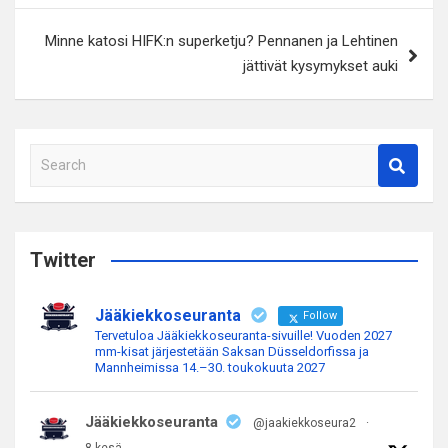
Minne katosi HIFK:n superketju? Pennanen ja Lehtinen
jättivät kysymykset auki
S
e
a
r
c
Twitter
h
Jääkiekkoseuranta
Follow
Tervetuloa Jääkiekkoseuranta-sivuille! Vuoden 2027
mm-kisat järjestetään Saksan Düsseldorfissa ja
Mannheimissa 14.–30. toukokuuta 2027
Jääkiekkoseuranta
@jaakiekkoseura2
·