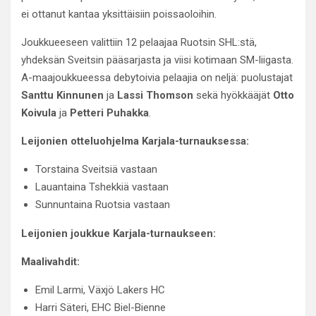
ei ottanut kantaa yksittäisiin poissaoloihin.
Joukkueeseen valittiin 12 pelaajaa Ruotsin SHL:stä,
yhdeksän Sveitsin pääsarjasta ja viisi kotimaan SM-liigasta.
A-maajoukkueessa debytoivia pelaajia on neljä: puolustajat
Santtu Kinnunen
ja
Lassi Thomson
sekä hyökkääjät
Otto
Koivula
ja
Petteri Puhakka
.
Leijonien otteluohjelma Karjala-turnauksessa:
Torstaina Sveitsiä vastaan
Lauantaina Tshekkiä vastaan
Sunnuntaina Ruotsia vastaan
Leijonien joukkue Karjala-turnaukseen:
Maalivahdit:
Emil Larmi, Växjö Lakers HC
Harri Säteri, EHC Biel-Bienne