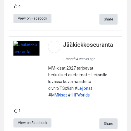
4
View on Facebook
Share
Jääkiekkoseuranta
1 month 4 weeks ago
MM-kisat 2027 tarjoavat
herkulliset asetelmat – Leijonille
luvassa kovia haasteita
dlvr.it/TSx9sh #
Leijonat
#
MMkisat
#
IIHFWorlds
1
View on Facebook
Share