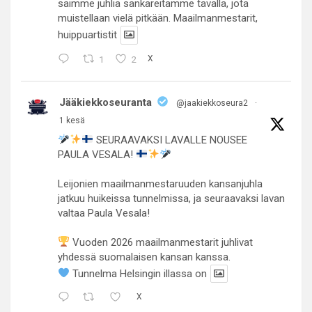
saimme juhlia sankareitamme tavalla, jota
muistellaan vielä pitkään. Maailmanmestarit,
huippuartistit
1
2
X
Jääkiekkoseuranta
@jaakiekkoseura2
·
1 kesä
SEURAAVAKSI LAVALLE NOUSEE
PAULA VESALA!
Leijonien maailmanmestaruuden kansanjuhla
jatkuu huikeissa tunnelmissa, ja seuraavaksi lavan
valtaa Paula Vesala!
Vuoden 2026 maailmanmestarit juhlivat
yhdessä suomalaisen kansan kanssa.
Tunnelma Helsingin illassa on
X