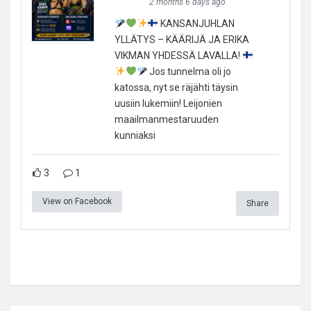
2 months 6 days ago
KANSANJUHLAN
YLLÄTYS – KÄÄRIJÄ JA ERIKA
VIKMAN YHDESSÄ LAVALLA!
Jos tunnelma oli jo
katossa, nyt se räjähti täysin
uusiin lukemiin! Leijonien
maailmanmestaruuden
kunniaksi
3
1
View on Facebook
Share