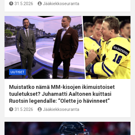
31.5.2026
Jääkiekkoseuranta
UUTISET
Muistatko nämä MM-kisojen ikimuistoiset
tuuletukset? Juhamatti Aaltonen kuittasi
Ruotsin legendalle: ”Olette jo hävinneet”
31.5.2026
Jääkiekkoseuranta