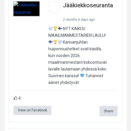
Jääkiekkoseuranta
2 months 6 days ago
NYT KAIKUU
MAAILMANMESTARIEN LAULU!
Kansanjuhlan
huipennushetket ovat käsillä,
kun vuoden 2026
maailmanmestarit kokoontuvat
lavalle laulamaan yhdessä koko
Suomen kanssa!
Tuhannet
äänet yhdistyvät
4
View on Facebook
Share