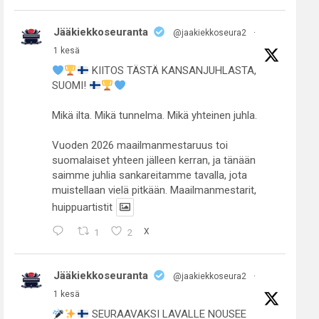
Jääkiekkoseuranta
@jaakiekkoseura2
·
1 kesä
KIITOS TÄSTÄ KANSANJUHLASTA,
SUOMI!
Mikä ilta. Mikä tunnelma. Mikä yhteinen juhla.
Vuoden 2026 maailmanmestaruus toi
suomalaiset yhteen jälleen kerran, ja tänään
saimme juhlia sankareitamme tavalla, jota
muistellaan vielä pitkään. Maailmanmestarit,
huippuartistit
1
2
X
Jääkiekkoseuranta
@jaakiekkoseura2
·
1 kesä
SEURAAVAKSI LAVALLE NOUSEE