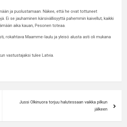
mään ja puolustamaan. Näkee, että he ovat tottuneet
ä. Ei se jauhaminen kärsivällisyyttä pahemmin kaivellut, kaikki
kestämään aika kauan, Pesonen toteaa.
iisti, rokahtava Maamme-laulu ja yleisö alusta asti oli mukana
un vastustajaksi tulee Latvia.
Jussi Olkinuora torjuu halutessaan vaikka pilkun
jälkeen