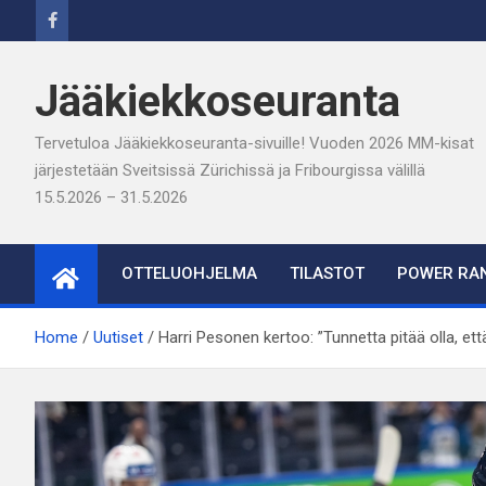
Skip
to
content
Jääkiekkoseuranta
Tervetuloa Jääkiekkoseuranta-sivuille! Vuoden 2026 MM-kisat
järjestetään Sveitsissä Zürichissä ja Fribourgissa välillä
15.5.2026 – 31.5.2026
OTTELUOHJELMA
TILASTOT
POWER RAN
Home
Uutiset
Harri Pesonen kertoo: ”Tunnetta pitää olla, ett