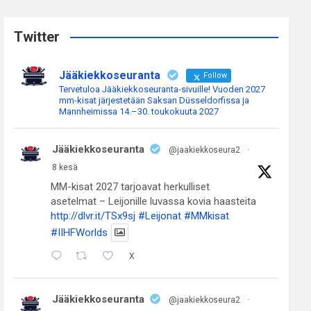
r
c
Twitter
h
Jääkiekkoseuranta
Follow
Tervetuloa Jääkiekkoseuranta-sivuille! Vuoden 2027
mm-kisat järjestetään Saksan Düsseldorfissa ja
Mannheimissa 14.–30. toukokuuta 2027
Jääkiekkoseuranta
@jaakiekkoseura2
·
8 kesä
MM-kisat 2027 tarjoavat herkulliset
asetelmat – Leijonille luvassa kovia haasteita
http://dlvr.it/TSx9sj
#Leijonat
#MMkisat
#IIHFWorlds
X
Jääkiekkoseuranta
@jaakiekkoseura2
·