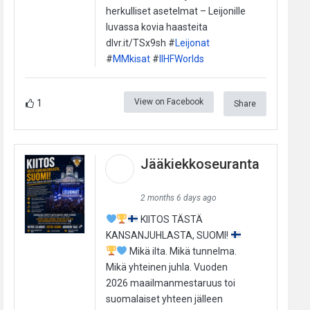
herkulliset asetelmat – Leijonille
luvassa kovia haasteita
dlvr.it/TSx9sh #
Leijonat
#
MMkisat
#
IIHFWorlds
View on Facebook
1
Share
Jääkiekkoseuranta
2 months 6 days ago
KIITOS TÄSTÄ
KANSANJUHLASTA, SUOMI!
Mikä ilta. Mikä tunnelma.
Mikä yhteinen juhla. Vuoden
2026 maailmanmestaruus toi
suomalaiset yhteen jälleen