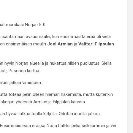
nät murskasi Norjan 5-0.
 isäntämaan avausmaalin, kun ensimmäistä erää oli vielä
onien ensimmäisen maalin
Joel Armian
ja
Valtteri Filppulan
än hyvin Norjan alueella ja hukattua niiden puolustus. Siellä
nosti, Pesonen kertaa.
lusi jatkaa virnistäen.
utta toteaa pelin olleen hieman hakemista, mutta kuitenkin
ketjun yhdessä Armian ja Filppulan kanssa.
 hyvää lätkää tuolla ketjulla. Odotan innolla jatkoa.
Ensimmäisessä erässä Norja hallitsi peliä selkeämmin ja vei