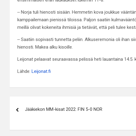
‒ Norja tuli hienosti sisään. Hemmetin kova joukkue vääntä
kamppailemaan pienissä tiloissa. Paljon saatiin kulmavääntöj
meillä olivat kokeneita ihmisiä ja tietävät, että peli tulee 
‒ Saatiin sopivasti tunnetta peliin. Alkuseremonia oli ihan s
hienosti. Makea alku kisoille.
Leijonat pelaavat seuraavassa pelissä heti lauantaina 14.5. k
Lähde:
Leijonat.fi
Artikkelien
Jääkiekon MM-kisat 2022: FIN 5-0 NOR
selaus