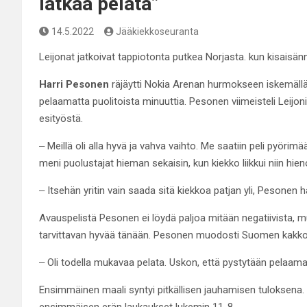
lätkää pelata”
14.5.2022
Jääkiekkoseuranta
Leijonat jatkoivat tappiotonta putkea Norjasta. kun kisaisän
Harri Pesonen
räjäytti Nokia Arenan hurmokseen iskemällä
pelaamatta puolitoista minuuttia. Pesonen viimeisteli Leij
esityöstä.
‒ Meillä oli alla hyvä ja vahva vaihto. Me saatiin peli pyörimä
meni puolustajat hieman sekaisin, kun kiekko liikkui niin hie
‒ Itsehän yritin vain saada sitä kiekkoa patjan yli, Pesonen ha
Avauspelistä Pesonen ei löydä paljoa mitään negatiivista, m
tarvittavan hyvää tänään. Pesonen muodosti Suomen kakkos
‒ Oli todella mukavaa pelata. Uskon, että pystytään pelaamaan
Ensimmäinen maali syntyi pitkällisen jauhamisen tuloksena. 
ensimmäisen erän laukaukset lukemin 11-8.