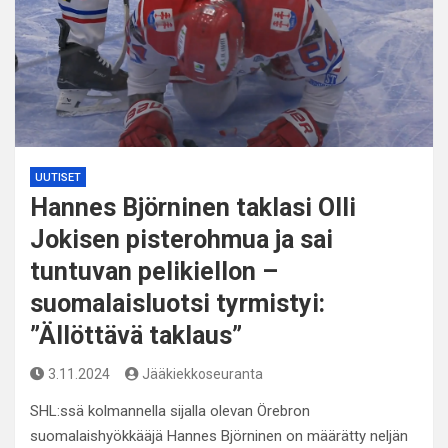
UUTISET
Hannes Björninen taklasi Olli
Jokisen pisterohmua ja sai
tuntuvan pelikiellon –
suomalaisluotsi tyrmistyi:
”Ällöttävä taklaus”
3.11.2024
Jääkiekkoseuranta
SHL:ssä kolmannella sijalla olevan Örebron
suomalaishyökkääjä Hannes Björninen on määrätty neljän