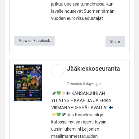
jatkuu upeissa tunnelmissa, kun
lavalle nousevat Suomen tämän
vuoden euroviisuedustajat
View on Facebook
Share
Jääkiekkoseuranta
2 months 6 days ago
KANSANJUHLAN
YLLÄTYS – KÄÄRIJÄ JA ERIKA
VIKMAN YHDESSÄ LAVALLA!
Jos tunnelma oli jo
katossa, nyt se räjähti täysin
uusiin lukemiin! Leijonien
maailmanmestaruuden