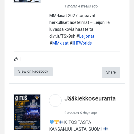
1 month 4 weeks ago
MM-kisat 2027 tarjoavat
herkulliset asetelmat – Leijonille
luvassa kovia haasteita
dlvr.it/TSx9sh #
Leijonat
#
MMkisat
#
IIHFWorlds
1
View on Facebook
Share
Jääkiekkoseuranta
2 months 6 days ago
KIITOS TÄSTÄ
KANSANJUHLASTA, SUOMI!