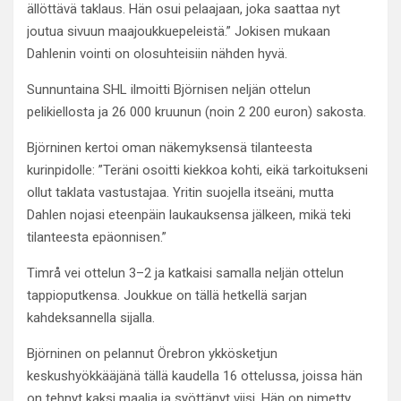
ällöttävä taklaus. Hän osui pelaajaan, joka saattaa nyt
joutua sivuun maajoukkuepeleistä.” Jokisen mukaan
Dahlenin vointi on olosuhteisiin nähden hyvä.
Sunnuntaina SHL ilmoitti Björnisen neljän ottelun
pelikiellosta ja 26 000 kruunun (noin 2 200 euron) sakosta.
Björninen kertoi oman näkemyksensä tilanteesta
kurinpidolle: ”Teräni osoitti kiekkoa kohti, eikä tarkoitukseni
ollut taklata vastustajaa. Yritin suojella itseäni, mutta
Dahlen nojasi eteenpäin laukauksensa jälkeen, mikä teki
tilanteesta epäonnisen.”
Timrå vei ottelun 3–2 ja katkaisi samalla neljän ottelun
tappioputkensa. Joukkue on tällä hetkellä sarjan
kahdeksannella sijalla.
Björninen on pelannut Örebron ykkösketjun
keskushyökkääjänä tällä kaudella 16 ottelussa, joissa hän
on tehnyt kaksi maalia ja syöttänyt viisi. Hän on nimetty