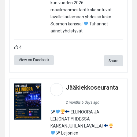
kun vuoden 2026
maailmanmestarit kokoontuvat
lavalle laulamaan yhdessä koko
Suomen kanssa!
Tuhannet
äänet yhdistyvät
4
View on Facebook
Share
Jääkiekkoseuranta
2 months 6 days ago
ELLINOORA JA
LEIJONAT YHDESSÄ
KANSANJUHLAN LAVALLA!
Leijonien