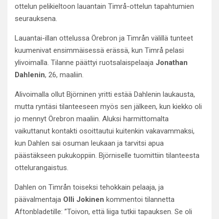
ottelun pelikieltoon lauantain Timrå-ottelun tapahtumien
seurauksena.
Lauantai-illan ottelussa Örebron ja Timrån välillä tunteet
kuumenivat ensimmäisessä erässä, kun Timrå pelasi
ylivoimalla. Tilanne päättyi ruotsalaispelaaja
Jonathan
Dahlenin
, 26, maaliin.
Alivoimalla ollut Björninen yritti estää Dahlenin laukausta,
mutta ryntäsi tilanteeseen myös sen jälkeen, kun kiekko oli
jo mennyt Örebron maaliin. Aluksi harmittomalta
vaikuttanut kontakti osoittautui kuitenkin vakavammaksi,
kun Dahlen sai osuman leukaan ja tarvitsi apua
päästäkseen pukukoppiin. Björniselle tuomittiin tilanteesta
ottelurangaistus.
Dahlen on Timrån toiseksi tehokkain pelaaja, ja
päävalmentaja
Olli Jokinen
kommentoi tilannetta
Aftonbladetille: ”Toivon, että liiga tutkii tapauksen. Se oli