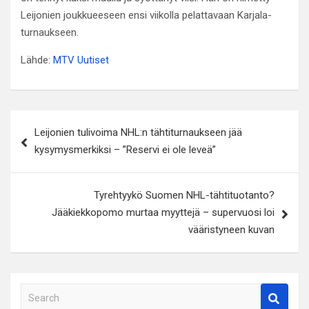
Leijonien joukkueeseen ensi viikolla pelattavaan Karjala-
turnaukseen.
Lähde:
MTV Uutiset
Artikkelien
Leijonien tulivoima NHL:n tähtiturnaukseen jää
selaus
kysymysmerkiksi – ”Reservi ei ole leveä”
Tyrehtyykö Suomen NHL-tähtituotanto?
Jääkiekkopomo murtaa myyttejä – supervuosi loi
vääristyneen kuvan
S