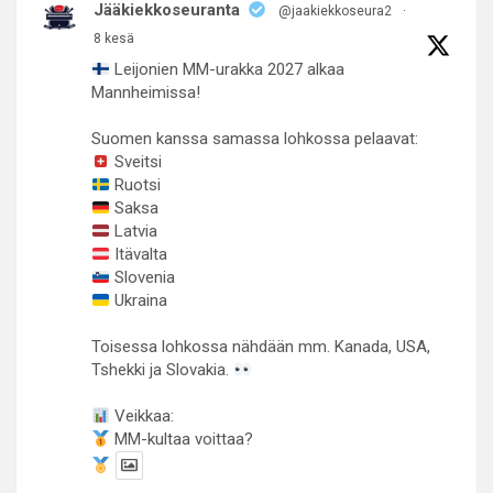
Jääkiekkoseuranta
@jaakiekkoseura2
·
8 kesä
Leijonien MM-urakka 2027 alkaa
Mannheimissa!
Suomen kanssa samassa lohkossa pelaavat:
Sveitsi
Ruotsi
Saksa
Latvia
Itävalta
Slovenia
Ukraina
Toisessa lohkossa nähdään mm. Kanada, USA,
Tshekki ja Slovakia.
Veikkaa:
MM-kultaa voittaa?