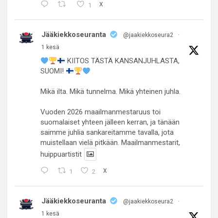
1
X
Jääkiekkoseuranta
@jaakiekkoseura2
·
1 kesä
KIITOS TÄSTÄ KANSANJUHLASTA,
SUOMI!
Mikä ilta. Mikä tunnelma. Mikä yhteinen juhla.
Vuoden 2026 maailmanmestaruus toi
suomalaiset yhteen jälleen kerran, ja tänään
saimme juhlia sankareitamme tavalla, jota
muistellaan vielä pitkään. Maailmanmestarit,
huippuartistit
1
2
X
Jääkiekkoseuranta
@jaakiekkoseura2
·
1 kesä