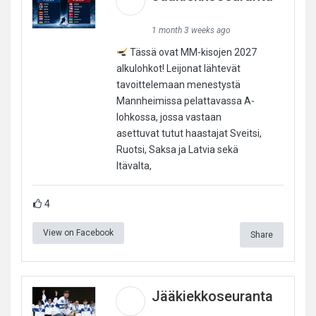
1 month 3 weeks ago
Tässä ovat MM-kisojen 2027
alkulohkot! Leijonat lähtevät
tavoittelemaan menestystä
Mannheimissa pelattavassa A-
lohkossa, jossa vastaan
asettuvat tutut haastajat Sveitsi,
Ruotsi, Saksa ja Latvia sekä
Itävalta,
4
View on Facebook
Share
Jääkiekkoseuranta