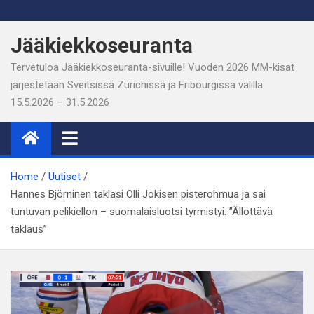
Skip
to
Jääkiekkoseuranta
content
Tervetuloa Jääkiekkoseuranta-sivuille! Vuoden 2026 MM-kisat
järjestetään Sveitsissä Zürichissä ja Fribourgissa välillä
15.5.2026 – 31.5.2026
Home
Uutiset
Hannes Björninen taklasi Olli Jokisen pisterohmua ja sai
tuntuvan pelikiellon – suomalaisluotsi tyrmistyi: ”Ällöttävä
taklaus”