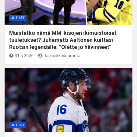
UUTISET
Muistatko nämä MM-kisojen ikimuistoiset
tuuletukset? Juhamatti Aaltonen kuittasi
Ruotsin legendalle: ”Olette jo hävinneet”
31.5.2026
Jääkiekkoseuranta
UUTISET