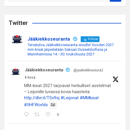
e
a
r
c
Twitter
h
Jääkiekkoseuranta
Follow
Tervetuloa Jääkiekkoseuranta-sivuille! Vuoden 2027
mm-kisat järjestetään Saksan Düsseldorfissa ja
Mannheimissa 14.–30. toukokuuta 2027
Jääkiekkoseuranta
@jaakiekkoseura2
·
8 kesä
MM-kisat 2027 tarjoavat herkulliset asetelmat
– Leijonille luvassa kovia haasteita
http://dlvr.it/TSx9sj
#Leijonat
#MMkisat
#IIHFWorlds
X