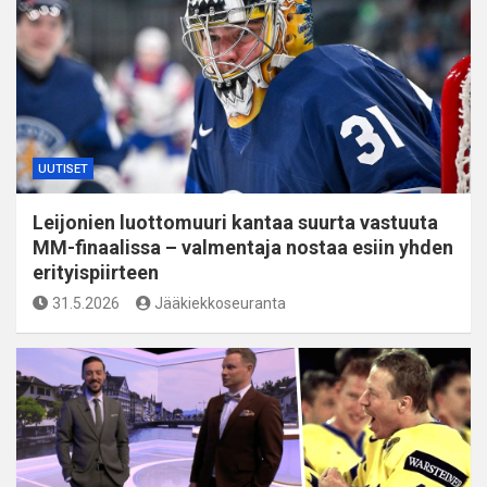
UUTISET
Leijonien luottomuuri kantaa suurta vastuuta
MM-finaalissa – valmentaja nostaa esiin yhden
erityispiirteen
31.5.2026
Jääkiekkoseuranta