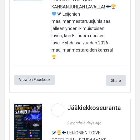
KANSANJUHLAN LAVALLA!
Leijonien
maailmanmestaruusjuhla saa
jälleen yhden ikimuistoisen
luvun, kun Ellinoora nousee
lavalle yhdessä vuoden 2026
maailmanmestareiden kanssa!
View on Facebook
Share
Jääkiekkoseuranta
2 months 6 days ago
LEIJONIEN TOIVE
TOTEUTUU – SEURAAVAKSI