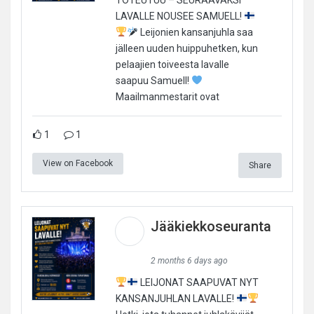
LAVALLE NOUSEE SAMUELL!
Leijonien kansanjuhla saa
jälleen uuden huippuhetken, kun
pelaajien toiveesta lavalle
saapuu Samuell!
Maailmanmestarit ovat
1
1
View on Facebook
Share
Jääkiekkoseuranta
2 months 6 days ago
LEIJONAT SAAPUVAT NYT
KANSANJUHLAN LAVALLE!