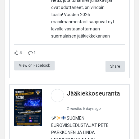
Hetki, jota tuhannet juhlakävijät
ovat odottaneet, on vihdoin
täällä! Vuoden 2026
maailmanmestarit saapuvat nyt
lavalle vastaanottamaan
suomalaisen jääkiekkokansan
4
1
View on Facebook
Share
Jääkiekkoseuranta
2 months 6 days ago
SUOMEN
EUROVIISUEDUSTAJAT PETE
PARKKONEN JA LINDA