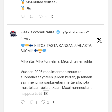
MM-kultaa voittaa?
1
X
Jääkiekkoseuranta
@jaakiekkoseura2
·
1 kesä
KIITOS TÄSTÄ KANSANJUHLASTA,
SUOMI!
Mikä ilta. Mikä tunnelma. Mikä yhteinen juhla.
Vuoden 2026 maailmanmestaruus toi
suomalaiset yhteen jälleen kerran, ja tänään
saimme juhlia sankareitamme tavalla, jota
muistellaan vielä pitkään. Maailmanmestarit,
huippuartistit
1
2
X