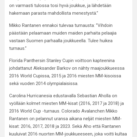
on varmasti tulossa tosi hyvä joukkue, ja lähdetään
hakemaan parasta mahdollista menestystä.”
Mikko Rantanen ennakoi tulevaa turnausta: ”Vihdoin
päästään pelaamaan muiden maiden parhaita pelaajia
vastaan Suomen parhaalla joukkueella. Tulee huikea
turnaus.”
Florida Panthersin Stanley Cupin voittoon kapteenina
johdattanut Aleksander Barkov on nähty maajoukkueessa
2016 World Cupissa, 2015 ja 2016 miesten MM-kisoissa
sekä vuoden 2014 olympialaisissa.
Carolina Hurricanesia edustavalla Sebastian Aholla on
vyöllään kolmet miesten MM-kisat (2016, 2017 ja 2018) ja
2016 World Cup -turnaus. Colorado Avalanchen Mikko
Rantanen on pelannut uransa aikana neljät miesten MM-
kisat: 2016, 2017, 2018 ja 2023. Sekä Aho että Rantanen
kuuluivat 2016 nuorten MM-joukkueeseen, joka voitti kultaa