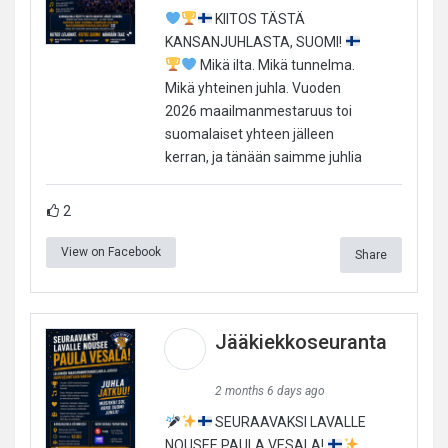
KIITOS TÄSTÄ
KANSANJUHLASTA, SUOMI!
Mikä ilta. Mikä tunnelma.
Mikä yhteinen juhla. Vuoden
2026 maailmanmestaruus toi
suomalaiset yhteen jälleen
kerran, ja tänään saimme juhlia
2
View on Facebook
Share
Jääkiekkoseuranta
2 months 6 days ago
SEURAAVAKSI LAVALLE
NOUSEE PAULA VESALA!