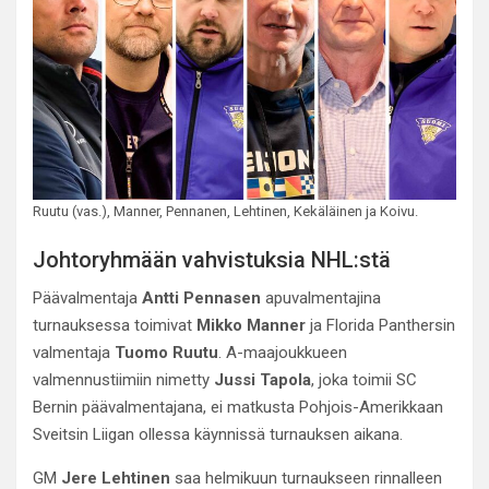
Ruutu (vas.), Manner, Pennanen, Lehtinen, Kekäläinen ja Koivu.
Johtoryhmään vahvistuksia NHL:stä
Päävalmentaja
Antti Pennasen
apuvalmentajina
turnauksessa toimivat
Mikko Manner
ja Florida Panthersin
valmentaja
Tuomo Ruutu
. A-maajoukkueen
valmennustiimiin nimetty
Jussi Tapola
, joka toimii SC
Bernin päävalmentajana, ei matkusta Pohjois-Amerikkaan
Sveitsin Liigan ollessa käynnissä turnauksen aikana.
GM
Jere Lehtinen
saa helmikuun turnaukseen rinnalleen