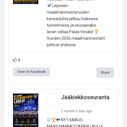
Leijonien
maailmanmestaruuden
kansanjuhla jatkuu huikeissa
tunnelmissa, ja seuraavaksi
lavan valtaa Paula Vesala!
Vuoden 2026 maailmanmestarit
juhlivat yhdessä
4
View on Facebook
Share
Jääkiekkoseuranta
2 months 6 days ago
NYT KAIKUU
MAAILMANMESTARIEN LAULU!