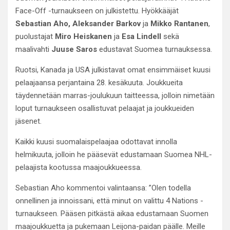
Face-Off -turnaukseen on julkistettu. Hyökkääjät
Sebastian Aho, Aleksander Barkov
ja
Mikko Rantanen
,
puolustajat
Miro Heiskanen
ja
Esa Lindell
sekä
maalivahti
Juuse Saros
edustavat Suomea turnauksessa.
Ruotsi, Kanada ja USA julkistavat omat ensimmäiset kuusi
pelaajaansa perjantaina 28. kesäkuuta. Joukkueita
täydennetään marras-joulukuun taitteessa, jolloin nimetään
loput turnaukseen osallistuvat pelaajat ja joukkueiden
jäsenet.
Kaikki kuusi suomalaispelaajaa odottavat innolla
helmikuuta, jolloin he pääsevät edustamaan Suomea NHL-
pelaajista kootussa maajoukkueessa.
Sebastian Aho kommentoi valintaansa: ”Olen todella
onnellinen ja innoissani, että minut on valittu 4 Nations -
turnaukseen. Pääsen pitkästä aikaa edustamaan Suomen
maajoukkuetta ja pukemaan Leijona-paidan päälle. Meille