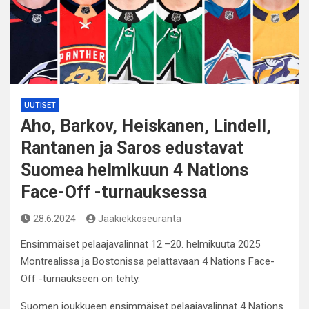
UUTISET
Aho, Barkov, Heiskanen, Lindell,
Rantanen ja Saros edustavat
Suomea helmikuun 4 Nations
Face-Off -turnauksessa
28.6.2024
Jääkiekkoseuranta
Ensimmäiset pelaajavalinnat 12.–20. helmikuuta 2025
Montrealissa ja Bostonissa pelattavaan 4 Nations Face-
Off -turnaukseen on tehty.
Suomen joukkueen ensimmäiset pelaajavalinnat 4 Nations