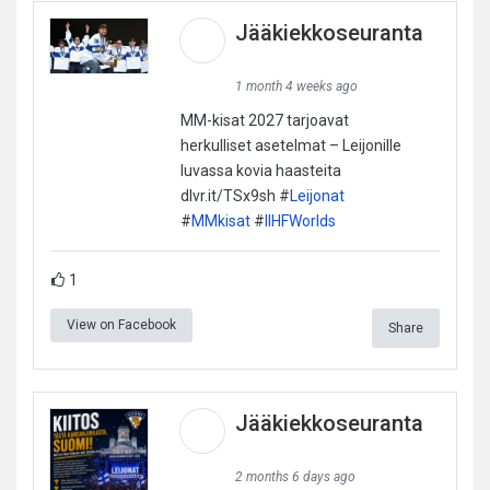
Jääkiekkoseuranta
1 month 4 weeks ago
MM-kisat 2027 tarjoavat
herkulliset asetelmat – Leijonille
luvassa kovia haasteita
dlvr.it/TSx9sh #
Leijonat
#
MMkisat
#
IIHFWorlds
1
View on Facebook
Share
Jääkiekkoseuranta
2 months 6 days ago