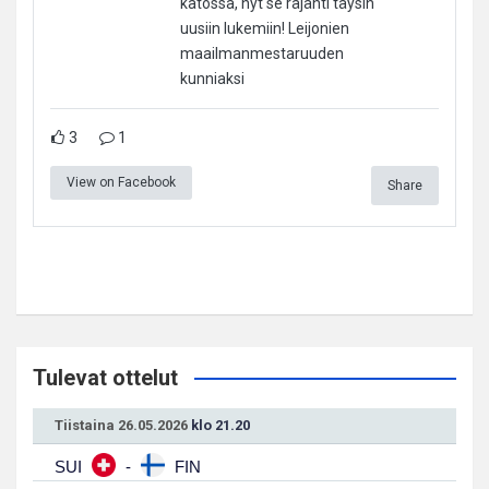
katossa, nyt se räjähti täysin
uusiin lukemiin! Leijonien
maailmanmestaruuden
kunniaksi
3
1
View on Facebook
Share
Tulevat ottelut
Tiistaina 26.05.2026
klo 21.20
SUI
-
FIN