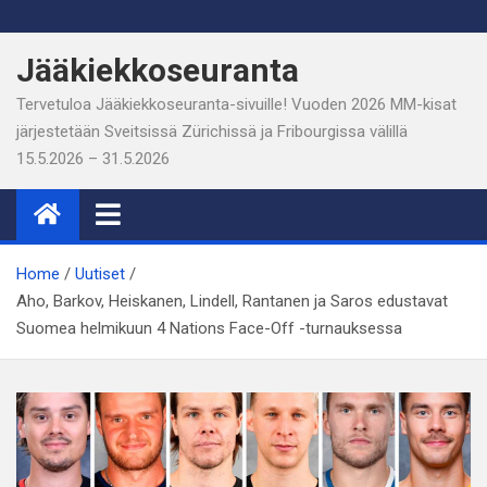
Skip
to
Jääkiekkoseuranta
content
Tervetuloa Jääkiekkoseuranta-sivuille! Vuoden 2026 MM-kisat
järjestetään Sveitsissä Zürichissä ja Fribourgissa välillä
15.5.2026 – 31.5.2026
Home
Uutiset
Aho, Barkov, Heiskanen, Lindell, Rantanen ja Saros edustavat
Suomea helmikuun 4 Nations Face-Off -turnauksessa