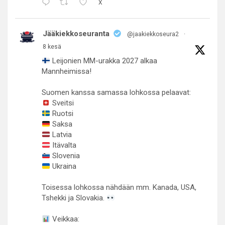
X
Jääkiekkoseuranta
@jaakiekkoseura2
·
8 kesä
Leijonien MM-urakka 2027 alkaa
Mannheimissa!
Suomen kanssa samassa lohkossa pelaavat:
Sveitsi
Ruotsi
Saksa
Latvia
Itävalta
Slovenia
Ukraina
Toisessa lohkossa nähdään mm. Kanada, USA,
Tshekki ja Slovakia.
Veikkaa: