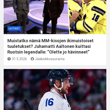
UUTISET
Muistatko nämä MM-kisojen ikimuistoiset
tuuletukset? Juhamatti Aaltonen kuittasi
Ruotsin legendalle: ”Olette jo hävinneet”
31.5.2026
Jääkiekkoseuranta