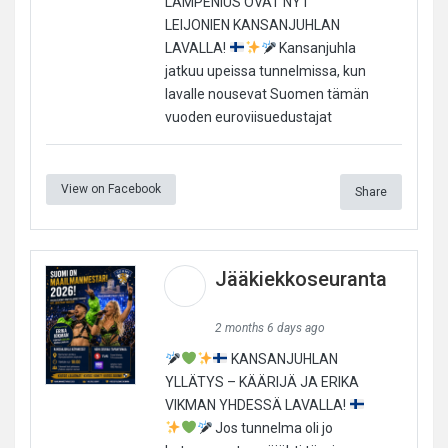
LAMPENIUS OVAT NYT
LEIJONIEN KANSANJUHLAN
LAVALLA!
Kansanjuhla
jatkuu upeissa tunnelmissa, kun
lavalle nousevat Suomen tämän
vuoden euroviisuedustajat
View on Facebook
Share
Jääkiekkoseuranta
2 months 6 days ago
KANSANJUHLAN
YLLÄTYS – KÄÄRIJÄ JA ERIKA
VIKMAN YHDESSÄ LAVALLA!
Jos tunnelma oli jo