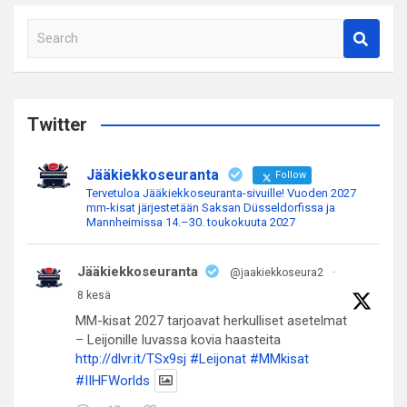
S
e
a
r
c
Twitter
h
Jääkiekkoseuranta
Follow
Tervetuloa Jääkiekkoseuranta-sivuille! Vuoden 2027
mm-kisat järjestetään Saksan Düsseldorfissa ja
Mannheimissa 14.–30. toukokuuta 2027
Jääkiekkoseuranta
@jaakiekkoseura2
·
8 kesä
MM-kisat 2027 tarjoavat herkulliset asetelmat
– Leijonille luvassa kovia haasteita
http://dlvr.it/TSx9sj
#Leijonat
#MMkisat
#IIHFWorlds