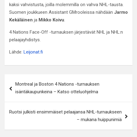
kaksi vahvistusta, joilla molemmilla on vahva NHL-tausta.
Suomen joukkueen Assistant GMrooleissa nähdään
Jarmo
Kekäläinen
ja
Mikko Koivu
.
4 Nations Face-Off -turnauksen järjestävät NHL ja NHL:n
pelaajayhdistys.
Lähde:
Leijonat.fi
Artikkelien
Montreal ja Boston 4 Nations -turnauksen
selaus
isäntäkaupunkeina – Katso otteluohjelma
Ruotsi julkisti ensimmäiset pelaajansa NHL-turnaukseen
– mukana huippunimiä