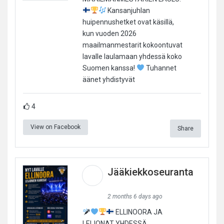
Kansanjuhlan
huipennushetket ovat käsillä,
kun vuoden 2026
maailmanmestarit kokoontuvat
lavalle laulamaan yhdessä koko
Suomen kanssa!
Tuhannet
äänet yhdistyvät
4
View on Facebook
Share
Jääkiekkoseuranta
2 months 6 days ago
ELLINOORA JA
LEIJONAT YHDESSÄ