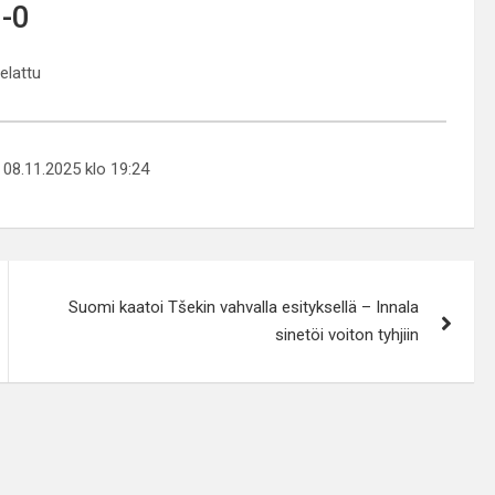
-0
pelattu
: 08.11.2025 klo 19:24
Suomi kaatoi Tšekin vahvalla esityksellä – Innala
sinetöi voiton tyhjiin