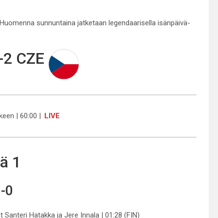
 Huomenna sunnuntaina jatketaan legendaarisella isänpäivä-
-2 CZE
lkeen | 60:00 |
LIVE
ä 1
-0
t Santeri Hatakka ja Jere Innala | 01:28 (FIN)