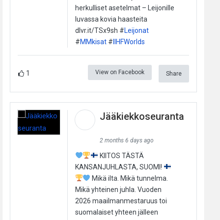
herkulliset asetelmat – Leijonille
luvassa kovia haasteita
dlvr.it/TSx9sh #
Leijonat
#
MMkisat
#
IIHFWorlds
View on Facebook
1
Share
Jääkiekkoseuranta
2 months 6 days ago
KIITOS TÄSTÄ
KANSANJUHLASTA, SUOMI!
Mikä ilta. Mikä tunnelma.
Mikä yhteinen juhla. Vuoden
2026 maailmanmestaruus toi
suomalaiset yhteen jälleen