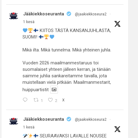
Jääkiekkoseuranta
@jaakiekkoseura2
·
1 kesä
KIITOS TÄSTÄ KANSANJUHLASTA,
SUOMI!
Mikä ilta. Mikä tunnelma. Mikä yhteinen juhla.
Vuoden 2026 maailmanmestaruus toi
suomalaiset yhteen jälleen kerran, ja tänään
saimme juhlia sankareitamme tavalla, jota
muistellaan vielä pitkään. Maailmanmestarit,
huippuartistit
1
2
X
Jääkiekkoseuranta
@jaakiekkoseura2
·
1 kesä
SEURAAVAKSI LAVALLE NOUSEE