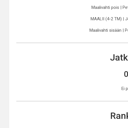
Maalivahti pois | P
MAALII (4-2 TM) | Je
Maalivahti sisään | 
Jatk
0
Ei 
Rank