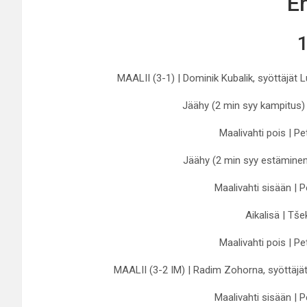
Er
1
MAALII (3-1) | Dominik Kubalik, syöttäjät 
Jäähy (2 min syy kampitus) 
Maalivahti pois | P
Jäähy (2 min syy estäminen)
Maalivahti sisään | 
Aikalisä | Tše
Maalivahti pois | P
MAALII (3-2 IM) | Radim Zohorna, syöttäjät
Maalivahti sisään | 