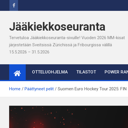
Skip
to
content
Jääkiekkoseuranta
Tervetuloa Jääkiekkoseuranta-sivuille! Vuoden 2026 MM-kisat
järjestetään Sveitsissä Zürichissä ja Fribourgissa välillä
15.5.2026 – 31.5.2026
OTTELUOHJELMA
TILASTOT
POWER RAN
Home
Päättyneet pelit
Suomen Euro Hockey Tour 2025: FIN