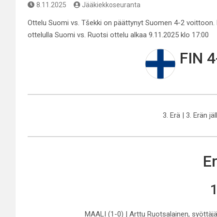
8.11.2025
Jääkiekkoseuranta
Ottelu Suomi vs. Tšekki on päättynyt Suomen 4-2 voittoon.
ottelulla Suomi vs. Ruotsi ottelu alkaa 9.11.2025 klo 17:00
FIN 4
3. Erä | 3. Erän jä
Er
1
MAALI (1-0) | Arttu Ruotsalainen, syöttäjä