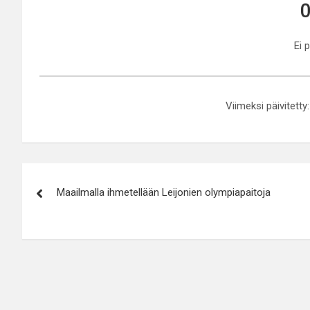
0
Ei 
Viimeksi päivitetty
Artikkelien
Maailmalla ihmetellään Leijonien olympiapaitoja
selaus