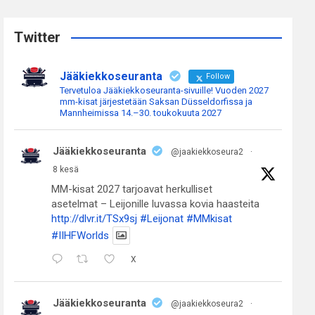
r
c
Twitter
h
Jääkiekkoseuranta
Follow
Tervetuloa Jääkiekkoseuranta-sivuille! Vuoden 2027
mm-kisat järjestetään Saksan Düsseldorfissa ja
Mannheimissa 14.–30. toukokuuta 2027
Jääkiekkoseuranta
@jaakiekkoseura2
·
8 kesä
MM-kisat 2027 tarjoavat herkulliset
asetelmat – Leijonille luvassa kovia haasteita
http://dlvr.it/TSx9sj
#Leijonat
#MMkisat
#IIHFWorlds
X
Jääkiekkoseuranta
@jaakiekkoseura2
·