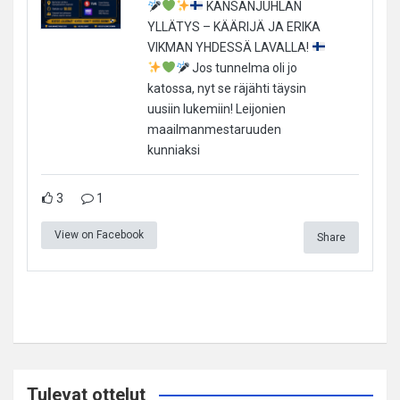
KANSANJUHLAN
YLLÄTYS – KÄÄRIJÄ JA ERIKA
VIKMAN YHDESSÄ LAVALLA!
Jos tunnelma oli jo
katossa, nyt se räjähti täysin
uusiin lukemiin! Leijonien
maailmanmestaruuden
kunniaksi
3
1
View on Facebook
Share
Tulevat ottelut