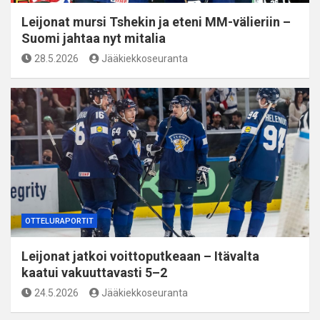
Leijonat mursi Tshekin ja eteni MM-välieriin –
Suomi jahtaa nyt mitalia
28.5.2026
Jääkiekkoseuranta
OTTELURAPORTIT
Leijonat jatkoi voittoputkeaan – Itävalta
kaatui vakuuttavasti 5–2
24.5.2026
Jääkiekkoseuranta