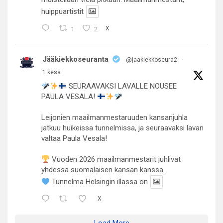
huippuartistit
1
2
X
Jääkiekkoseuranta
@jaakiekkoseura2
·
1 kesä
SEURAAVAKSI LAVALLE NOUSEE
PAULA VESALA!
Leijonien maailmanmestaruuden kansanjuhla
jatkuu huikeissa tunnelmissa, ja seuraavaksi lavan
valtaa Paula Vesala!
Vuoden 2026 maailmanmestarit juhlivat
yhdessä suomalaisen kansan kanssa.
Tunnelma Helsingin illassa on
X
Load More