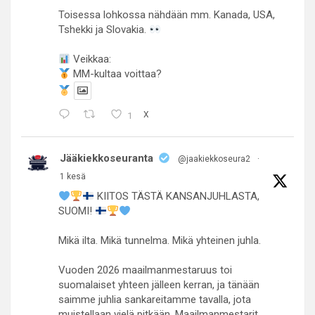
Toisessa lohkossa nähdään mm. Kanada, USA,
Tshekki ja Slovakia.
Veikkaa:
MM-kultaa voittaa?
1
X
Jääkiekkoseuranta
@jaakiekkoseura2
·
1 kesä
KIITOS TÄSTÄ KANSANJUHLASTA,
SUOMI!
Mikä ilta. Mikä tunnelma. Mikä yhteinen juhla.
Vuoden 2026 maailmanmestaruus toi
suomalaiset yhteen jälleen kerran, ja tänään
saimme juhlia sankareitamme tavalla, jota
muistellaan vielä pitkään. Maailmanmestarit,