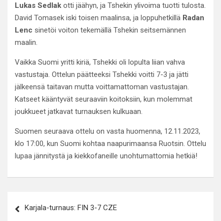
Lukas Sedlak
otti jäähyn, ja Tshekin ylivoima tuotti tulosta.
David Tomasek iski toisen maalinsa, ja loppuhetkillä
Radan
Lenc
sinetöi voiton tekemällä Tshekin seitsemännen
maalin.
Vaikka Suomi yritti kiriä, Tshekki oli lopulta liian vahva
vastustaja. Ottelun päätteeksi Tshekki voitti 7-3 ja jätti
jälkeensä taitavan mutta voittamattoman vastustajan.
Katseet kääntyvät seuraaviin koitoksiin, kun molemmat
joukkueet jatkavat turnauksen kulkuaan.
Suomen seuraava ottelu on vasta huomenna, 12.11.2023,
klo 17:00, kun Suomi kohtaa naapurimaansa Ruotsin. Ottelu
lupaa jännitystä ja kiekkofaneille unohtumattomia hetkiä!
Artikkelien
Karjala-turnaus: FIN 3-7 CZE
selaus