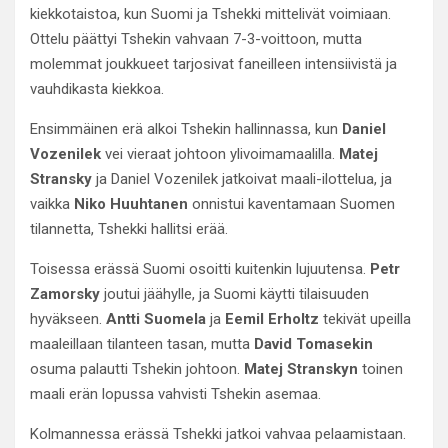
kiekkotaistoa, kun Suomi ja Tshekki mittelivät voimiaan.
Ottelu päättyi Tshekin vahvaan 7-3-voittoon, mutta
molemmat joukkueet tarjosivat faneilleen intensiivistä ja
vauhdikasta kiekkoa.
Ensimmäinen erä alkoi Tshekin hallinnassa, kun
Daniel
Vozenilek
vei vieraat johtoon ylivoimamaalilla.
Matej
Stransky
ja Daniel Vozenilek jatkoivat maali-ilottelua, ja
vaikka
Niko Huuhtanen
onnistui kaventamaan Suomen
tilannetta, Tshekki hallitsi erää.
Toisessa erässä Suomi osoitti kuitenkin lujuutensa.
Petr
Zamorsky
joutui jäähylle, ja Suomi käytti tilaisuuden
hyväkseen.
Antti Suomela
ja
Eemil Erholtz
tekivät upeilla
maaleillaan tilanteen tasan, mutta
David Tomasekin
osuma palautti Tshekin johtoon.
Matej Stranskyn
toinen
maali erän lopussa vahvisti Tshekin asemaa.
Kolmannessa erässä Tshekki jatkoi vahvaa pelaamistaan.