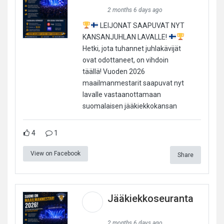
2 months 6 days ago
LEIJONAT SAAPUVAT NYT
KANSANJUHLAN LAVALLE!
Hetki, jota tuhannet juhlakävijät
ovat odottaneet, on vihdoin
täällä! Vuoden 2026
maailmanmestarit saapuvat nyt
lavalle vastaanottamaan
suomalaisen jääkiekkokansan
4
1
View on Facebook
Share
Jääkiekkoseuranta
2 months 6 days ago