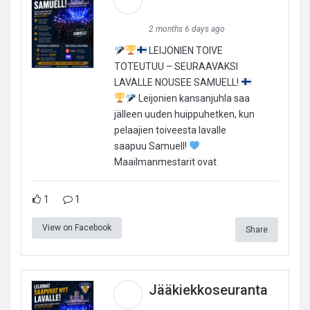
2 months 6 days ago
LEIJONIEN TOIVE
TOTEUTUU – SEURAAVAKSI
LAVALLE NOUSEE SAMUELL!
Leijonien kansanjuhla saa
jälleen uuden huippuhetken, kun
pelaajien toiveesta lavalle
saapuu Samuell!
Maailmanmestarit ovat
1
1
View on Facebook
Share
Jääkiekkoseuranta