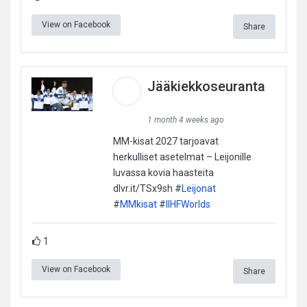
View on Facebook
Share
Jääkiekkoseuranta
1 month 4 weeks ago
MM-kisat 2027 tarjoavat
herkulliset asetelmat – Leijonille
luvassa kovia haasteita
dlvr.it/TSx9sh #
Leijonat
#
MMkisat
#
IIHFWorlds
1
View on Facebook
Share