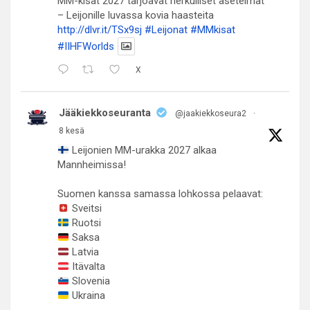
MM-kisat 2027 tarjoavat herkulliset asetelmat
– Leijonille luvassa kovia haasteita
http://dlvr.it/TSx9sj
#Leijonat
#MMkisat
#IIHFWorlds
X
Jääkiekkoseuranta
@jaakiekkoseura2
·
8 kesä
Leijonien MM-urakka 2027 alkaa
Mannheimissa!
Suomen kanssa samassa lohkossa pelaavat:
Sveitsi
Ruotsi
Saksa
Latvia
Itävalta
Slovenia
Ukraina