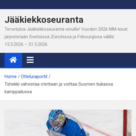
Skip
to
Jääkiekkoseuranta
content
Tervetuloa Jääkiekkoseuranta-sivuille! Vuoden 2026 MM-kisat
järjestetään Sveitsissä Zürichissä ja Fribourgissa välillä
15.5.2026 – 31.5.2026
Home
Otteluraportit
Tshekki vahvistaa otettaan ja voittaa Suomen tiukassa
kamppailussa