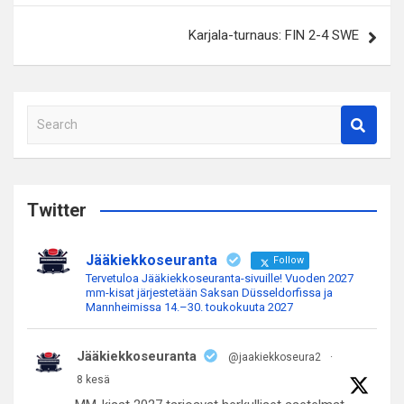
Karjala-turnaus: FIN 2-4 SWE
S
e
a
r
c
Twitter
h
Jääkiekkoseuranta
Follow
Tervetuloa Jääkiekkoseuranta-sivuille! Vuoden 2027
mm-kisat järjestetään Saksan Düsseldorfissa ja
Mannheimissa 14.–30. toukokuuta 2027
Jääkiekkoseuranta
@jaakiekkoseura2
·
8 kesä