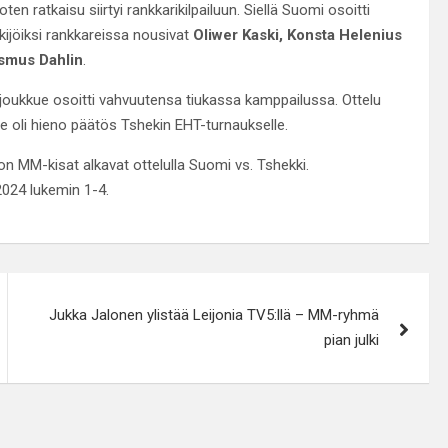
n ratkaisu siirtyi rankkarikilpailuun. Siellä Suomi osoitti
kijöiksi rankkareissa nousivat
Oliwer Kaski, Konsta Helenius
smus Dahlin
.
 joukkue osoitti vahvuutensa tiukassa kamppailussa. Ottelu
 se oli hieno päätös Tshekin EHT-turnaukselle.
n MM-kisat alkavat ottelulla Suomi vs. Tshekki.
2024 lukemin 1-4.
Jukka Jalonen ylistää Leijonia TV5:llä – MM-ryhmä
pian julki