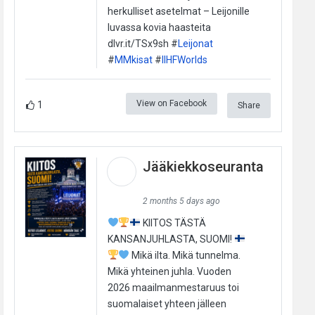
herkulliset asetelmat – Leijonille
luvassa kovia haasteita
dlvr.it/TSx9sh #
Leijonat
#
MMkisat
#
IIHFWorlds
View on Facebook
1
Share
Jääkiekkoseuranta
2 months 5 days ago
KIITOS TÄSTÄ
KANSANJUHLASTA, SUOMI!
Mikä ilta. Mikä tunnelma.
Mikä yhteinen juhla. Vuoden
2026 maailmanmestaruus toi
suomalaiset yhteen jälleen