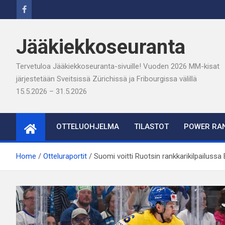
Skip
to
content
Jääkiekkoseuranta
Tervetuloa Jääkiekkoseuranta-sivuille! Vuoden 2026 MM-kisat
järjestetään Sveitsissä Zürichissä ja Fribourgissa välillä
15.5.2026 – 31.5.2026
OTTELUOHJELMA
TILASTOT
POWER RAN
Home
Otteluraportit
Suomi voitti Ruotsin rankkarikilpailuss