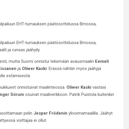
ikilpailuun EHT-turnauksen päätösottelussa Brnossa,
ikilpailuun EHT-turnauksen päätösottelussa Brnossa,
lit ja runsas jäähyily.
sesti, mutta Suomi onnistui tekemään avausmaalin
Eemeli
issanen
ja
Oliwer Kaski
. Erässä nähtiin myös jäähyjä
ylle estämisestä.
 joukkueet onnistuivat maalinteossa.
Oliwer Kaski
vastasi
Unger Sörum
osuivat maaliverkkoon. Patrik Puistola kuitenkin
tasoittamaan pelin
Jesper Frödenin
ylivoimamaalilla. Jäähyt
ttyessä voittajaa ei ollut.