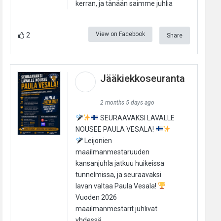
kerran, ja tänään saimme juhlia
View on Facebook
2
Share
Jääkiekkoseuranta
2 months 5 days ago
SEURAAVAKSI LAVALLE
NOUSEE PAULA VESALA!
Leijonien
maailmanmestaruuden
kansanjuhla jatkuu huikeissa
tunnelmissa, ja seuraavaksi
lavan valtaa Paula Vesala!
Vuoden 2026
maailmanmestarit juhlivat
yhdessä