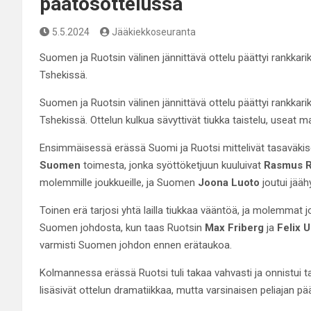
päätösottelussa
5.5.2024
Jääkiekkoseuranta
Suomen ja Ruotsin välinen jännittävä ottelu päättyi rankkar
Tshekissä.
Suomen ja Ruotsin välinen jännittävä ottelu päättyi rankkar
Tshekissä. Ottelun kulkua sävyttivät tiukka taistelu, useat maa
Ensimmäisessä erässä Suomi ja Ruotsi mittelivät tasaväki
Suomen
toimesta, jonka syöttöketjuun kuuluivat
Rasmus R
molemmille joukkueille, ja Suomen
Joona Luoto
joutui jääh
Toinen erä tarjosi yhtä lailla tiukkaa vääntöä, ja molemmat
Suomen johdosta, kun taas Ruotsin
Max Friberg
ja
Felix 
varmisti Suomen johdon ennen erätaukoa.
Kolmannessa erässä Ruotsi tuli takaa vahvasti ja onnistui 
lisäsivät ottelun dramatiikkaa, mutta varsinaisen peliajan pää