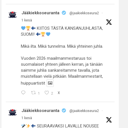
Jääkiekkoseuranta
@jaakiekkoseura2
·
1 kesä
KIITOS TÄSTÄ KANSANJUHLASTA,
SUOMI!
Mikä ilta. Mikä tunnelma. Mikä yhteinen juhla.
Vuoden 2026 maailmanmestaruus toi
suomalaiset yhteen jälleen kerran, ja tänään
saimme juhlia sankareitamme tavalla, jota
muistellaan vielä pitkään. Maailmanmestarit,
huippuartistit
1
2
X
Jääkiekkoseuranta
@jaakiekkoseura2
·
1 kesä
SEURAAVAKSI LAVALLE NOUSEE