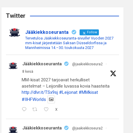
r
c
Twitter
h
Jääkiekkoseuranta
Follow
Tervetuloa Jääkiekkoseuranta-sivuille! Vuoden 2027
mm-kisat järjestetään Saksan Düsseldorfissa ja
Mannheimissa 14.–30. toukokuuta 2027
Jääkiekkoseuranta
@jaakiekkoseura2
·
8 kesä
MM-kisat 2027 tarjoavat herkulliset
asetelmat – Leijonille luvassa kovia haasteita
http://dlvr.it/TSx9sj
#Leijonat
#MMkisat
#IIHFWorlds
X
Jääkiekkoseuranta
@jaakiekkoseura2
·