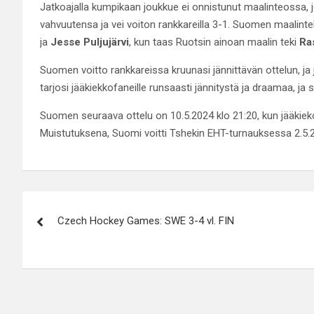
Jatkoajalla kumpikaan joukkue ei onnistunut maalinteossa, jote
vahvuutensa ja vei voiton rankkareilla 3-1. Suomen maalinte
ja
Jesse Puljujärvi
, kun taas Ruotsin ainoan maalin teki
Ra
Suomen voitto rankkareissa kruunasi jännittävän ottelun, ja
tarjosi jääkiekkofaneille runsaasti jännitystä ja draamaa, ja
Suomen seuraava ottelu on 10.5.2024 klo 21:20, kun jääkieko
Muistutuksena, Suomi voitti Tshekin EHT-turnauksessa 2.5.
Artikkelien
Czech Hockey Games: SWE 3-4 vl. FIN
selaus