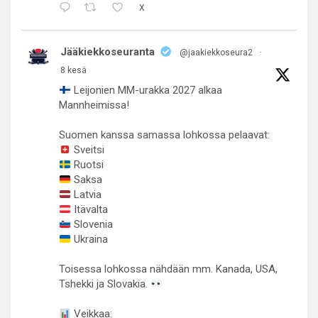
X
Jääkiekkoseuranta
@jaakiekkoseura2
·
8 kesä
Leijonien MM-urakka 2027 alkaa
Mannheimissa!
Suomen kanssa samassa lohkossa pelaavat:
Sveitsi
Ruotsi
Saksa
Latvia
Itävalta
Slovenia
Ukraina
Toisessa lohkossa nähdään mm. Kanada, USA,
Tshekki ja Slovakia.
Veikkaa: