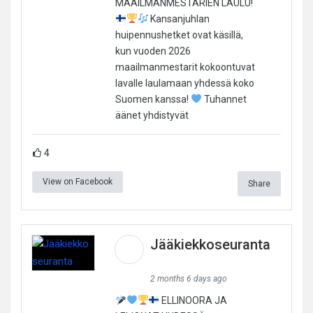
MAAILMANMESTARIEN LAULU!
Kansanjuhlan
huipennushetket ovat käsillä,
kun vuoden 2026
maailmanmestarit kokoontuvat
lavalle laulamaan yhdessä koko
Suomen kanssa!
Tuhannet
äänet yhdistyvät
4
View on Facebook
Share
Jääkiekkoseuranta
2 months 6 days ago
ELLINOORA JA