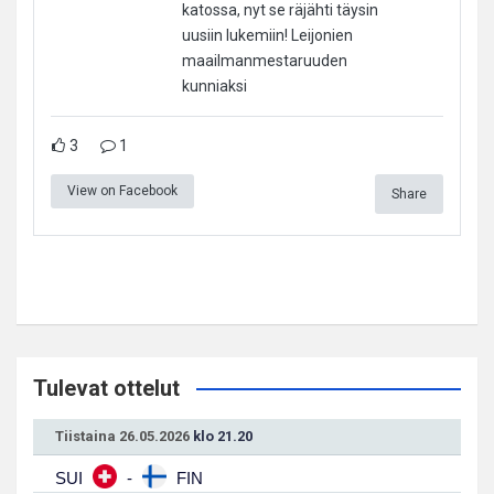
katossa, nyt se räjähti täysin
uusiin lukemiin! Leijonien
maailmanmestaruuden
kunniaksi
3
1
View on Facebook
Share
Tulevat ottelut
Tiistaina 26.05.2026
klo 21.20
SUI
-
FIN