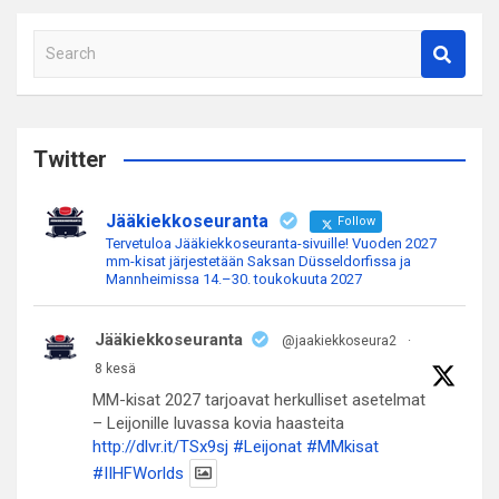
S
e
a
r
c
Twitter
h
Jääkiekkoseuranta
Follow
Tervetuloa Jääkiekkoseuranta-sivuille! Vuoden 2027
mm-kisat järjestetään Saksan Düsseldorfissa ja
Mannheimissa 14.–30. toukokuuta 2027
Jääkiekkoseuranta
@jaakiekkoseura2
·
8 kesä
MM-kisat 2027 tarjoavat herkulliset asetelmat
– Leijonille luvassa kovia haasteita
http://dlvr.it/TSx9sj
#Leijonat
#MMkisat
#IIHFWorlds