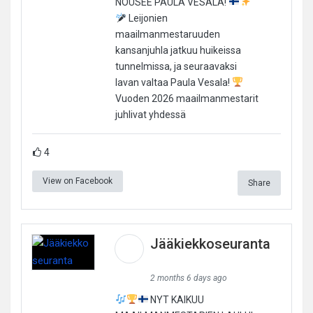
NOUSEE PAULA VESALA!
Leijonien
maailmanmestaruuden
kansanjuhla jatkuu huikeissa
tunnelmissa, ja seuraavaksi
lavan valtaa Paula Vesala!
Vuoden 2026 maailmanmestarit
juhlivat yhdessä
4
View on Facebook
Share
Jääkiekkoseuranta
2 months 6 days ago
NYT KAIKUU