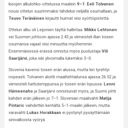
kisojen alkulohko-ottelussa maalein
9–1
.
Eeli Tolvanen
nousi ottelun suurimmaksi tähdeksi neljällä osumallaan, ja
Teuvo Teräväinen
kirjautti huimat viisi syöttöpistettä.
Ottelun alku oli Leijonien täyttä hallintaa.
Mikko Lehtonen
vei Suomen johtoon ajassa 2.43 ja viimeisteli illan toisen
osumansa vajaat viisi minuuttia myöhemmin.
Ensimmäisessä erässä onnistui myös puolustaja
Vili
Saarijärvi
, joka iski ylivoimalla lukemiksi 3–0.
Slovenia kavensi toisen erän alussa, mutta kiri tyrehtyi
nopeasti. Tolvanen aloitti maalitehtailunsa ajassa 26.52 ja
viimeisteli hattutemppunsa jo toisen erän lopussa.
Lenni
Hämeenaho
ja Saarijärvi onnistuivat myös, ja Suomi johti
kahden erän jälkeen jo 7–1. Slovenian maalivahti
Matija
Pintaric
vaihdettiin kentältä 5–1-maalin jälkeen, mutta
varavahti
Lukas Horakkaan
ei pystynyt pysäyttämään
sinivalkoista vyöryä.