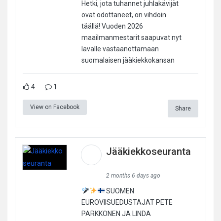
Hetki, jota tuhannet juhlakävijät
ovat odottaneet, on vihdoin
täällä! Vuoden 2026
maailmanmestarit saapuvat nyt
lavalle vastaanottamaan
suomalaisen jääkiekkokansan
4
1
View on Facebook
Share
Jääkiekkoseuranta
2 months 6 days ago
SUOMEN
EUROVIISUEDUSTAJAT PETE
PARKKONEN JA LINDA