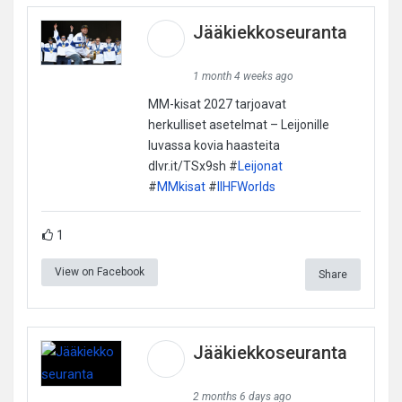
Jääkiekkoseuranta
1 month 4 weeks ago
MM-kisat 2027 tarjoavat
herkulliset asetelmat – Leijonille
luvassa kovia haasteita
dlvr.it/TSx9sh #
Leijonat
#
MMkisat
#
IIHFWorlds
1
View on Facebook
Share
Jääkiekkoseuranta
2 months 6 days ago