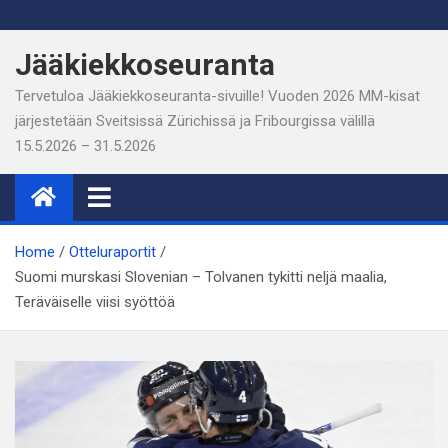
Skip
to
Jääkiekkoseuranta
content
Tervetuloa Jääkiekkoseuranta-sivuille! Vuoden 2026 MM-kisat
järjestetään Sveitsissä Zürichissä ja Fribourgissa välillä
15.5.2026 – 31.5.2026
Home
Otteluraportit
Suomi murskasi Slovenian – Tolvanen tykitti neljä maalia,
Teräväiselle viisi syöttöä