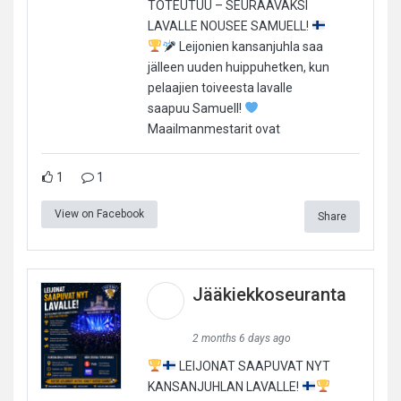
TOTEUTUU – SEURAAVAKSI
LAVALLE NOUSEE SAMUELL!
Leijonien kansanjuhla saa
jälleen uuden huippuhetken, kun
pelaajien toiveesta lavalle
saapuu Samuell!
Maailmanmestarit ovat
1
1
View on Facebook
Share
Jääkiekkoseuranta
2 months 6 days ago
LEIJONAT SAAPUVAT NYT
KANSANJUHLAN LAVALLE!