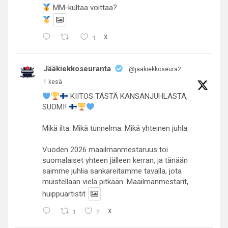
MM-kultaa voittaa?
1
X
Jääkiekkoseuranta
@jaakiekkoseura2
·
1 kesä
KIITOS TÄSTÄ KANSANJUHLASTA,
SUOMI!
Mikä ilta. Mikä tunnelma. Mikä yhteinen juhla.
Vuoden 2026 maailmanmestaruus toi
suomalaiset yhteen jälleen kerran, ja tänään
saimme juhlia sankareitamme tavalla, jota
muistellaan vielä pitkään. Maailmanmestarit,
huippuartistit
1
2
X