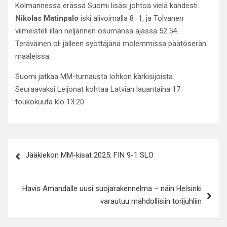
Kolmannessa erässä Suomi lisäsi johtoa vielä kahdesti.
Nikolas Matinpalo
iski alivoimalla 8–1, ja Tolvanen
viimeisteli illan neljännen osumansa ajassa 52.54.
Teräväinen oli jälleen syöttäjänä molemmissa päätöserän
maaleissa.
Suomi jatkaa MM-turnausta lohkon kärkisijoista.
Seuraavaksi Leijonat kohtaa Latvian lauantaina 17.
toukokuuta klo 13.20.
Artikkelien
Jääkiekon MM-kisat 2025: FIN 9-1 SLO
selaus
Havis Amandalle uusi suojarakennelma – näin Helsinki
varautuu mahdollisiin torijuhliin