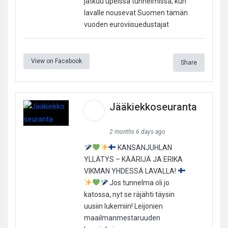
jatkuu upeissa tunnelmissa, kun
lavalle nousevat Suomen tämän
vuoden euroviisuedustajat
View on Facebook
Share
Jääkiekkoseuranta
2 months 6 days ago
KANSANJUHLAN
YLLÄTYS – KÄÄRIJÄ JA ERIKA
VIKMAN YHDESSÄ LAVALLA!
Jos tunnelma oli jo
katossa, nyt se räjähti täysin
uusiin lukemiin! Leijonien
maailmanmestaruuden