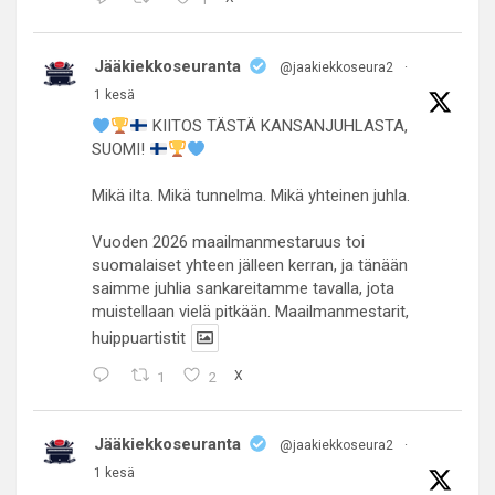
Jääkiekkoseuranta
@jaakiekkoseura2
·
1 kesä
KIITOS TÄSTÄ KANSANJUHLASTA,
SUOMI!
Mikä ilta. Mikä tunnelma. Mikä yhteinen juhla.
Vuoden 2026 maailmanmestaruus toi
suomalaiset yhteen jälleen kerran, ja tänään
saimme juhlia sankareitamme tavalla, jota
muistellaan vielä pitkään. Maailmanmestarit,
huippuartistit
1
2
X
Jääkiekkoseuranta
@jaakiekkoseura2
·
1 kesä