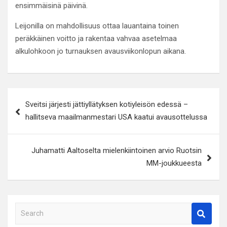
ensimmäisinä päivinä.
Leijonilla on mahdollisuus ottaa lauantaina toinen
peräkkäinen voitto ja rakentaa vahvaa asetelmaa
alkulohkoon jo turnauksen avausviikonlopun aikana.
Artikkelien
Sveitsi järjesti jättiyllätyksen kotiyleisön edessä –
selaus
hallitseva maailmanmestari USA kaatui avausottelussa
Juhamatti Aaltoselta mielenkiintoinen arvio Ruotsin
MM-joukkueesta
S
e