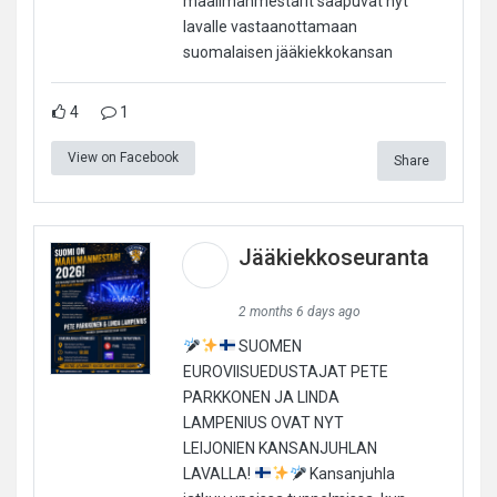
maailmanmestarit saapuvat nyt
lavalle vastaanottamaan
suomalaisen jääkiekkokansan
4
1
View on Facebook
Share
Jääkiekkoseuranta
2 months 6 days ago
SUOMEN
EUROVIISUEDUSTAJAT PETE
PARKKONEN JA LINDA
LAMPENIUS OVAT NYT
LEIJONIEN KANSANJUHLAN
LAVALLA!
Kansanjuhla