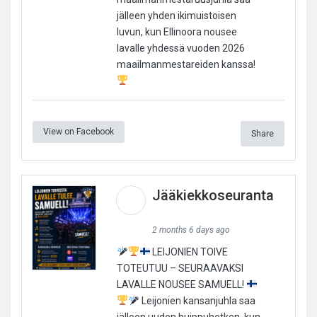
jälleen yhden ikimuistoisen
luvun, kun Ellinoora nousee
lavalle yhdessä vuoden 2026
maailmanmestareiden kanssa!
View on Facebook
Share
Jääkiekkoseuranta
2 months 6 days ago
LEIJONIEN TOIVE
TOTEUTUU – SEURAAVAKSI
LAVALLE NOUSEE SAMUELL!
Leijonien kansanjuhla saa
jälleen uuden huippuhetken, kun