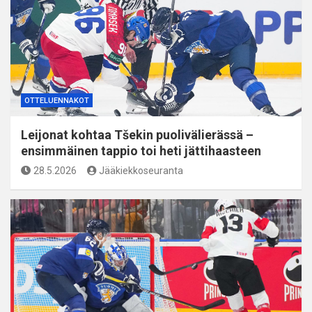
OTTELUENNAKOT
Leijonat kohtaa Tšekin puolivälierässä –
ensimmäinen tappio toi heti jättihaasteen
28.5.2026
Jääkiekkoseuranta