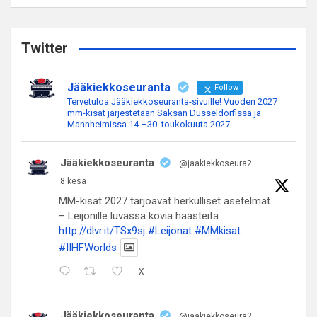
a
r
c
Twitter
h
Jääkiekkoseuranta
Follow
Tervetuloa Jääkiekkoseuranta-sivuille! Vuoden 2027
mm-kisat järjestetään Saksan Düsseldorfissa ja
Mannheimissa 14.–30. toukokuuta 2027
Jääkiekkoseuranta
@jaakiekkoseura2
·
8 kesä
MM-kisat 2027 tarjoavat herkulliset asetelmat
– Leijonille luvassa kovia haasteita
http://dlvr.it/TSx9sj
#Leijonat
#MMkisat
#IIHFWorlds
X
Jääkiekkoseuranta
@jaakiekkoseura2
·