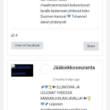
maailmanmestarit kokoontuvat
lavalle laulamaan yhdessä koko
Suomen kanssa!
Tuhannet
äänet yhdistyvät
4
View on Facebook
Share
Jääkiekkoseuranta
2 months 6 days ago
ELLINOORA JA
LEIJONAT YHDESSÄ
KANSANJUHLAN LAVALLA!
Leijonien
maailmanmestaruusjuhla saa