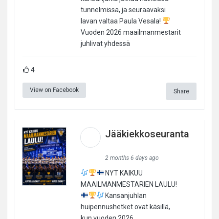
tunnelmissa, ja seuraavaksi
lavan valtaa Paula Vesala!
Vuoden 2026 maailmanmestarit
juhlivat yhdessä
4
View on Facebook
Share
Jääkiekkoseuranta
2 months 6 days ago
NYT KAIKUU
MAAILMANMESTARIEN LAULU!
Kansanjuhlan
huipennushetket ovat käsillä,
kun vuoden 2026