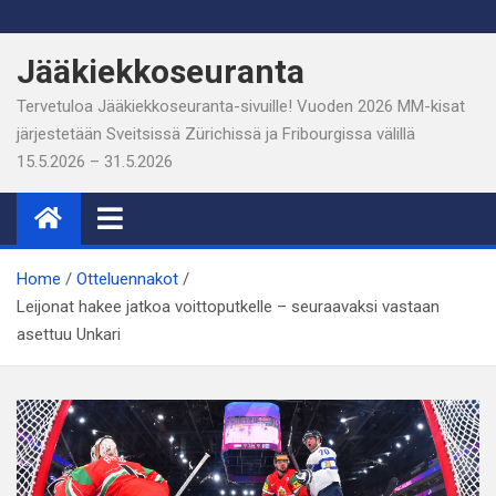
Skip
to
Jääkiekkoseuranta
content
Tervetuloa Jääkiekkoseuranta-sivuille! Vuoden 2026 MM-kisat
järjestetään Sveitsissä Zürichissä ja Fribourgissa välillä
15.5.2026 – 31.5.2026
Home
Otteluennakot
Leijonat hakee jatkoa voittoputkelle – seuraavaksi vastaan
asettuu Unkari