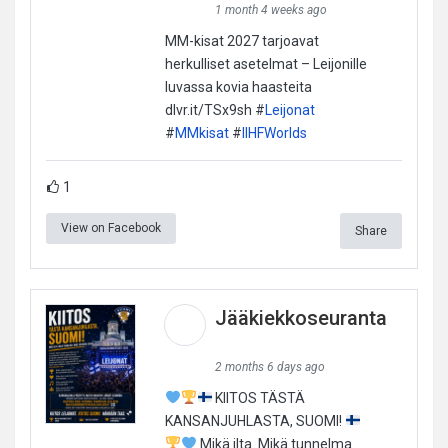
1 month 4 weeks ago
MM-kisat 2027 tarjoavat
herkulliset asetelmat – Leijonille
luvassa kovia haasteita
dlvr.it/TSx9sh #
Leijonat
#
MMkisat
#
IIHFWorlds
1
View on Facebook
Share
Jääkiekkoseuranta
2 months 6 days ago
KIITOS TÄSTÄ
KANSANJUHLASTA, SUOMI!
Mikä ilta. Mikä tunnelma.