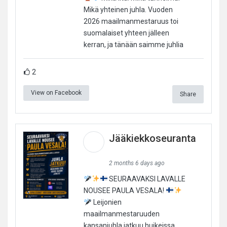
Mikä yhteinen juhla. Vuoden
2026 maailmanmestaruus toi
suomalaiset yhteen jälleen
kerran, ja tänään saimme juhlia
2
View on Facebook
Share
Jääkiekkoseuranta
2 months 6 days ago
SEURAAVAKSI LAVALLE
NOUSEE PAULA VESALA!
Leijonien
maailmanmestaruuden
kansanjuhla jatkuu huikeissa