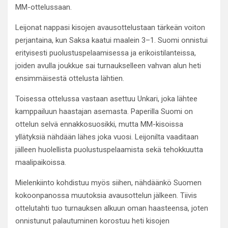
MM-ottelussaan.
Leijonat nappasi kisojen avausottelustaan tärkeän voiton
perjantaina, kun Saksa kaatui maalein 3–1. Suomi onnistui
erityisesti puolustuspelaamisessa ja erikoistilanteissa,
joiden avulla joukkue sai turnaukselleen vahvan alun heti
ensimmäisestä ottelusta lähtien.
Toisessa ottelussa vastaan asettuu Unkari, joka lähtee
kamppailuun haastajan asemasta. Paperilla Suomi on
ottelun selvä ennakkosuosikki, mutta MM-kisoissa
yllätyksiä nähdään lähes joka vuosi. Leijonilta vaaditaan
jälleen huolellista puolustuspelaamista sekä tehokkuutta
maalipaikoissa.
Mielenkiinto kohdistuu myös siihen, nähdäänkö Suomen
kokoonpanossa muutoksia avausottelun jälkeen. Tiivis
ottelutahti tuo turnauksen alkuun oman haasteensa, joten
onnistunut palautuminen korostuu heti kisojen